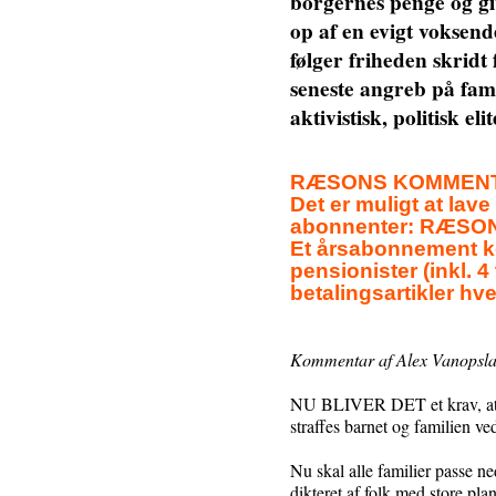
borgernes penge og giv
op af en evigt voksend
følger friheden skridt
seneste angreb på fami
aktivistisk, politisk el
RÆSONS KOMMENTARS
Det er muligt at lave
abonnenter: RÆSON e
Et årsabonnement ko
pensionister (inkl. 
betalingsartikler hver
Kommentar af Alex Vanopslag
NU BLIVER DET et krav, at m
straffes barnet og familien ved
Nu skal alle familier passe ne
dikteret af folk med store pla