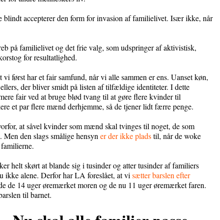
 blindt accepterer den form for invasion af familielivet. Især ikke, når
 på familielivet og det frie valg, som udspringer af aktivistisk,
korstog for resultatlighed.
 vi først har et fair samfund, når vi alle sammen er ens. Uanset køn,
lers, der bliver smidt på listen af tilfældige identiteter. I dette
ere fair ved at bruge blød tvang til at gøre flere kvinder til
ere et par flere mænd derhjemme, så de tjener lidt færre penge.
rfor, at såvel kvinder som mænd skal tvinges til noget, de som
il. Men den slags smålige hensyn
er der ikke plads
til, når de woke
 familierne.
er helt skørt at blande sig i tusinder og atter tusinder af familiers
u ikke alene. Derfor har LA foreslået, at vi
sætter barslen efter
e de 14 uger øremærket moren og de nu 11 uger øremærket faren.
arslen til barnet.