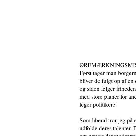
ØREMÆRKNINGSMISEREN 
Først tager man borgern
bliver de fulgt op af en
og siden følger friheden 
med store planer for andr
leger politikere.
Som liberal tror jeg på e
udfolde deres talenter. 
om præcis det modsatte 