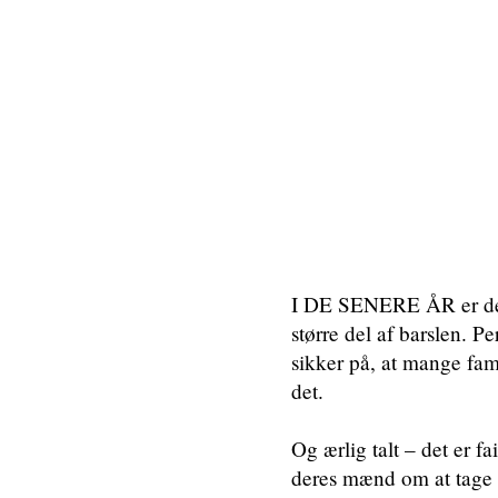
I DE SENERE ÅR er det 
større del af barslen. P
sikker på, at mange fami
det.
Og ærlig talt – det er fai
deres mænd om at tage de