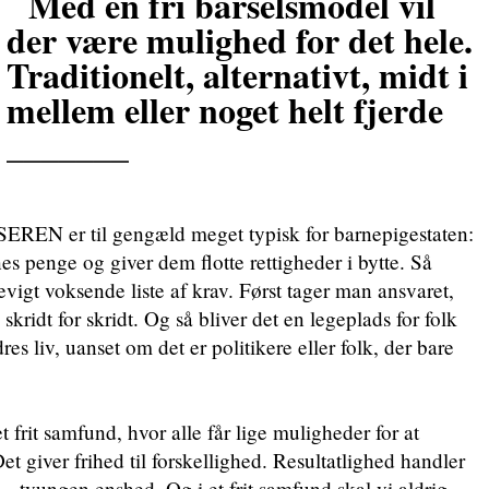
Med en fri barselsmodel vil
der være mulighed for det hele.
Traditionelt, alternativt, midt i
mellem eller noget helt fjerde
_______
er til gengæld meget typisk for barnepigestaten:
es penge og giver dem flotte rettigheder i bytte. Så
 evigt voksende liste af krav. Først tager man ansvaret,
skridt for skridt. Og så bliver det en legeplads for folk
es liv, uanset om det er politikere eller folk, der bare
t frit samfund, hvor alle får lige muligheder for at
Det giver frihed til forskellighed. Resultatlighed handler
– tvungen enshed. Og i et frit samfund skal vi aldrig