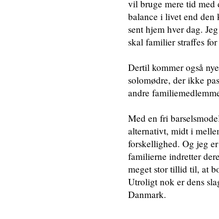
vil bruge mere tid med 
balance i livet end den
sent hjem hver dag. Jeg 
skal familier straffes f
Dertil kommer også nye
solomødre, der ikke pa
andre familiemedlemmer
Med en fri barselsmodel 
alternativt, midt i melle
forskellighed. Og jeg e
familierne indretter de
meget stor tillid til, at
Utroligt nok er dens sla
Danmark.