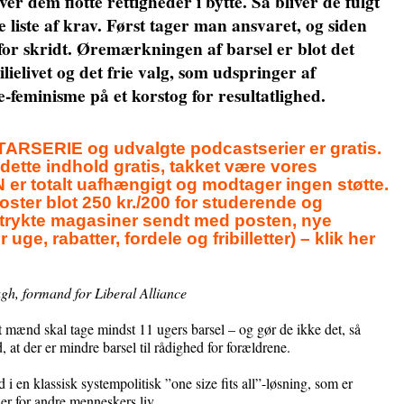
er dem flotte rettigheder i bytte. Så bliver de fulgt
e liste af krav. Først tager man ansvaret, og siden
 for skridt. Øremærkningen af barsel er blot det
lielivet og det frie valg, som udspringer af
ite-feminisme på et korstog for resultatlighed.
ERIE og udvalgte podcastserier er gratis.
 dette indhold gratis, takket være vores
r totalt uafhængigt og modtager ingen støtte.
ster blot 250 kr./200 for studerende og
4 trykte magasiner sendt med posten, nye
 uge, rabatter, fordele og fribilletter) – klik her
h, formand for Liberal Alliance
ænd skal tage mindst 11 ugers barsel – og gør de ikke det, så
, at der er mindre barsel til rådighed for forældrene.
d i en klassisk systempolitisk ”one size fits all”-løsning, som er
ner for andre menneskers liv.