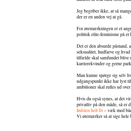
Jeg begriber ikke, at så mange
der er en anden vej at gå.
For øremærkningen er et angreb
politisk elite-feminisme på et 
Det er den absurde påstand, at
seksualitet, hudfarve og hvad el
tilfælde skal samfundet blive m
karrierekvinder og gerne park
Man kunne spørge sig selv hvo
udgangspunkt ikke har lyst t
ambitioner skal rulles ud over
Hvis du også synes, at det virk
privatliv på den måde, så er d
fødslen helt fri
– væk med båd
Vi øremærker så at sige hele b