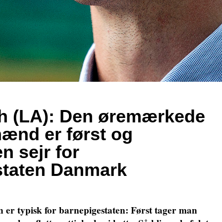
h (LA): Den øremærkede
mænd er først og
n sejr for
staten Danmark
r typisk for barnepigestaten: Først tager man