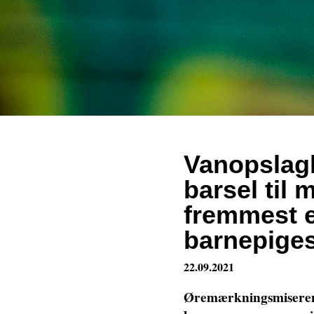
Vanopslag
barsel til 
fremmest e
barnepige
22.09.2021
Øremærkningsmiseren e