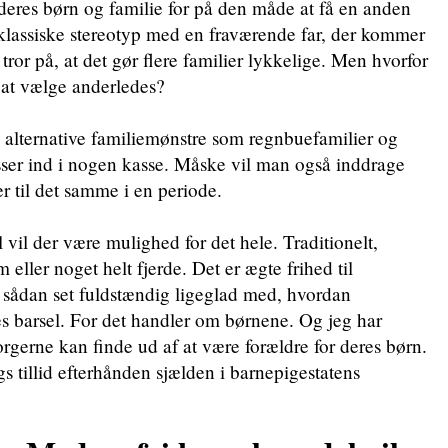
deres børn og familie for på den måde at få en anden
 klassiske stereotyp med en fraværende far, der kommer
tror på, at det gør flere familier lykkelige. Men hvorfor
or at vælge anderledes?
 alternative familiemønstre som regnbuefamilier og
sser ind i nogen kasse. Måske vil man også inddrage
 til det samme i en periode.
vil der være mulighed for det hele. Traditionelt,
m eller noget helt fjerde. Det er ægte frihed til
r sådan set fuldstændig ligeglad med, hvordan
res barsel. For det handler om børnene. Og jeg har
 borgerne kan finde ud af at være forældre for deres børn.
gs tillid efterhånden sjælden i barnepigestatens