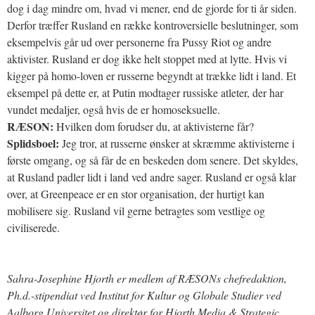
dog i dag mindre om, hvad vi mener, end de gjorde for ti år siden.
Derfor træffer Rusland en række kontroversielle beslutninger, som
eksempelvis går ud over personerne fra Pussy Riot og andre
aktivister. Rusland er dog ikke helt stoppet med at lytte. Hvis vi
kigger på homo-loven er russerne begyndt at trække lidt i land. Et
eksempel på dette er, at Putin modtager russiske atleter, der har
vundet medaljer, også hvis de er homoseksuelle.
RÆSON:
Hvilken dom forudser du, at aktivisterne får?
Splidsboel:
Jeg tror, at russerne ønsker at skræmme aktivisterne i
første omgang, og så får de en beskeden dom senere. Det skyldes,
at Rusland padler lidt i land ved andre sager. Rusland er også klar
over, at Greenpeace er en stor organisation, der hurtigt kan
mobilisere sig. Rusland vil gerne betragtes som vestlige og
civiliserede.
Sahra-Josephine Hjorth er medlem af RÆSONs chefredaktion,
Ph.d.-stipendiat ved Institut for Kultur og Globale Studier ved
Aalborg Universitet og direktør for Hjorth Media & Strategic