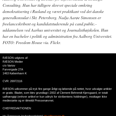
Consulting. Hun har tidligere skrevet speciale omkring
demokratisering i Rusland og været praktikant ved det danske
generalkonsulat i Skt. Petersborg. Nadja Aarøe Simonsen er
freelanceskribent og kandidatstuderende på cand.public.-
uddannelsen ved Aarhus universitet og Journalisthøjskolen. Hun
har en bachelor i politik og administration fra Aalborg Universitet.
FOTO: Freedom House via. Flickr.
RÆSON udgives af:
RÆSON Medier
c/o Vartov
Farvergade 27A
1463 København K
CVR: 26972116
RÆSON udkommer på tryk fire gange årligt og løbende på nettet, hvor udvalgte artikler
er gratis. Bladet, som blev grundlagt i 2002 af Clement Behrendt Kjersgaard, er totalt
uafhængigt (enhver artikel er kun udtryk for skribentens holdninger), modtager ikke
mediestøtte og er tilmeldt Pressenævnet.
CHEFREDAKTIONEN:
Ida Tønnesen (nyhedsredaktør)
ida.t@raeson.dk