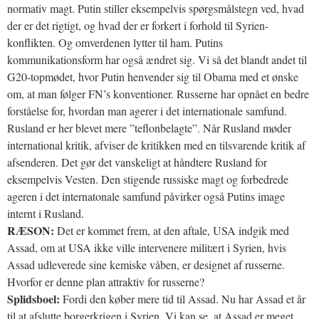
normativ magt. Putin stiller eksempelvis spørgsmålstegn ved, hvad
der er det rigtigt, og hvad der er forkert i forhold til Syrien-
konflikten. Og omverdenen lytter til ham. Putins
kommunikationsform har også ændret sig. Vi så det blandt andet til
G20-topmødet, hvor Putin henvender sig til Obama med et ønske
om, at man følger FN’s konventioner. Russerne har opnået en bedre
forståelse for, hvordan man agerer i det internationale samfund.
Rusland er her blevet mere ”teflonbelagte”. Når Rusland møder
international kritik, afviser de kritikken med en tilsvarende kritik af
afsenderen. Det gør det vanskeligt at håndtere Rusland for
eksempelvis Vesten. Den stigende russiske magt og forbedrede
ageren i det internatonale samfund påvirker også Putins image
internt i Rusland.
RÆSON:
Det er kommet frem, at den aftale, USA indgik med
Assad, om at USA ikke ville intervenere militært i Syrien, hvis
Assad udleverede sine kemiske våben, er designet af russerne.
Hvorfor er denne plan attraktiv for russerne?
Splidsboel:
Fordi den køber mere tid til Assad. Nu har Assad et år
til at afslutte borgerkrigen i Syrien. Vi kan se, at Assad er meget