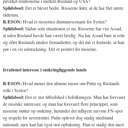
påvirket relationerne i mellem Rusland og USA?
Splidsboel:
Det er blevet bedre. Russerne føler, at de har fået større
råderum.
RÆSON:
Hvad er russernes drømmescenarie for Syrien?
Splidsboel:
Sådan som situationen er nu. Russerne har vist Assad,
at uden Rusland havde han været færdig. Nu har Assad bare at rette
sig efter Ruslands ønsker fremadrettet, og det må vi formode, at han
gør i en vis udstrækning. Det er positivt for russerne.
Irrationel interesse i omkringliggende lande
RÆSON:
Hvad mener den almene russer om Putin og Ruslands
rolle i Syrien?
Splidsboel:
Der er stor tilfredshed i befolkningen. Man har forsvaret
de russiske interesser, og man har forsvaret flere principper, som
russerne støtter op omkring, herunder det tidligere nævnte FN-spor
og respekt for suverænitet. Putin oplever dog stadig modstand
nationalt, men han har også stor opbakning. Han er stadig den mest