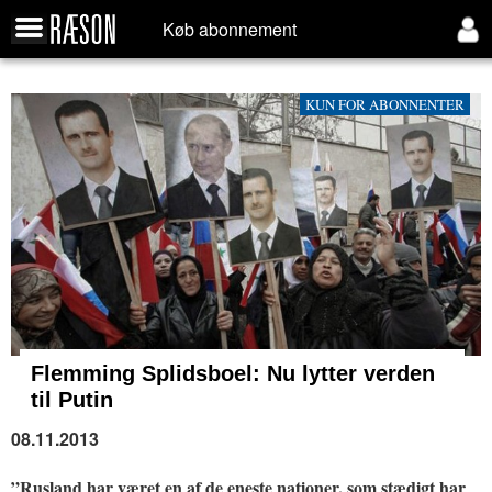
Køb abonnement
KUN FOR ABONNENTER
Flemming Splidsboel:
Nu lytter verden
til Putin
08.11.2013
”Rusland har været en af de eneste nationer, som stædigt har