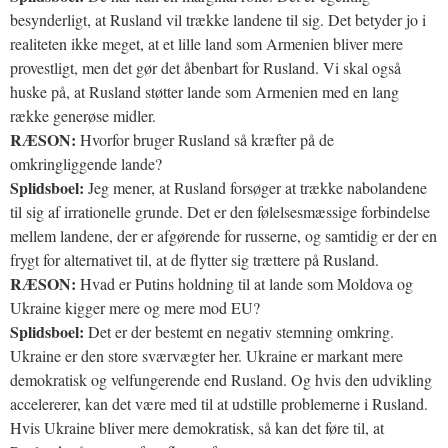
besynderligt, at Rusland vil trække landene til sig. Det betyder jo i
realiteten ikke meget, at et lille land som Armenien bliver mere
provestligt, men det gør det åbenbart for Rusland. Vi skal også
huske på, at Rusland støtter lande som Armenien med en lang
række generøse midler.
RÆSON:
Hvorfor bruger Rusland så kræfter på de
omkringliggende lande?
Splidsboel:
Jeg mener, at Rusland forsøger at trække nabolandene
til sig af irrationelle grunde. Det er den følelsesmæssige forbindelse
mellem landene, der er afgørende for russerne, og samtidig er der en
frygt for alternativet til, at de flytter sig trættere på Rusland.
RÆSON:
Hvad er Putins holdning til at lande som Moldova og
Ukraine kigger mere og mere mod EU?
Splidsboel:
Det er der bestemt en negativ stemning omkring.
Ukraine er den store sværvægter her. Ukraine er markant mere
demokratisk og velfungerende end Rusland. Og hvis den udvikling
accelererer, kan det være med til at udstille problemerne i Rusland.
Hvis Ukraine bliver mere demokratisk, så kan det føre til, at