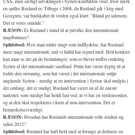
USA, men særligt udviklingen i Syrien-konflikten viser, hvor stærk
en spiller Rusland er. Tilbage i 2008, da Rusland gik i krig med
Georgien, var budskabet til verden også klart: ”Bland jer udenom.
Det er vores område.”
RÆSON:
Er Rusland i stand til at påvirke den internationale
magtbalance?
Splidsboel:
Hvis man måler magt som indflydelse, har Rusland
mere magt internationalt, end vi hidtil har regnet med. Helt konkret
kan man se det på de beslutninger, som er blevet truffet omkring
Syrien af det internationale samfund. Putin har været dygtig til at
lodde den stemning, som har været i det internationale miljø
angående Syrien – nemlig at en intervention i Syrien skal undgås i
det omfang, det er muligt. Rusland har været en af de eneste
nationer, som stædigt har holdt fast ved, at vi har en verdensorden,
og at den skal respekteres i form af non-intervention. Det er
bemærkelsesværdigt.
RÆSON:
Hvordan har Ruslands internationale rolle ændret sig
siden 2012?
Splidsboel:
Rusland har haft held med at forsøge at definere en