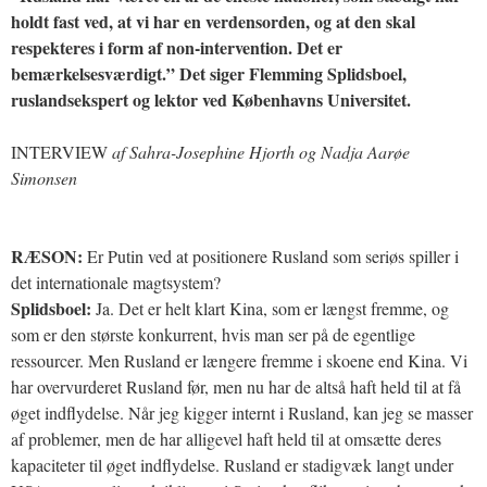
holdt fast ved, at vi har en verdensorden, og at den skal
respekteres i form af non-intervention. Det er
bemærkelsesværdigt.” Det siger Flemming Splidsboel,
ruslandsekspert og lektor ved Københavns Universitet.
INTERVIEW
af Sahra-Josephine Hjorth og Nadja Aarøe
Simonsen
RÆSON:
Er Putin ved at positionere Rusland som seriøs spiller i
det internationale magtsystem?
Splidsboel:
Ja. Det er helt klart Kina, som er længst fremme, og
som er den største konkurrent, hvis man ser på de egentlige
ressourcer. Men Rusland er længere fremme i skoene end Kina. Vi
har overvurderet Rusland før, men nu har de altså haft held til at få
øget indflydelse. Når jeg kigger internt i Rusland, kan jeg se masser
af problemer, men de har alligevel haft held til at omsætte deres
kapaciteter til øget indflydelse. Rusland er stadigvæk langt under