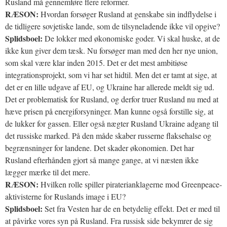
Rusland må gennemføre flere reformer.
RÆSON:
Hvordan forsøger Rusland at genskabe sin indflydelse i
de tidligere sovjetiske lande, som de tilsyneladende ikke vil opgive?
Splidsboel:
De lokker med økonomiske goder. Vi skal huske, at de
ikke kun giver dem tæsk. Nu forsøger man med den her nye union,
som skal være klar inden 2015. Det er det mest ambitiøse
integrationsprojekt, som vi har set hidtil. Men det er tamt at sige, at
det er en lille udgave af EU, og Ukraine har allerede meldt sig ud.
Det er problematisk for Rusland, og derfor truer Rusland nu med at
hæve prisen på energiforsyninger. Man kunne også forstille sig, at
de lukker for gassen. Eller også nægter Rusland Ukraine adgang til
det russiske marked. På den måde skaber russerne flaksehalse og
begrænsninger for landene. Det skader økonomien. Det har
Rusland efterhånden gjort så mange gange, at vi næsten ikke
lægger mærke til det mere.
RÆSON:
Hvilken rolle spiller piraterianklagerne mod Greenpeace-
aktivisterne for Ruslands image i EU?
Splidsboel:
Set fra Vesten har de en betydelig effekt. Det er med til
at påvirke vores syn på Rusland. Fra russisk side bekymrer de sig