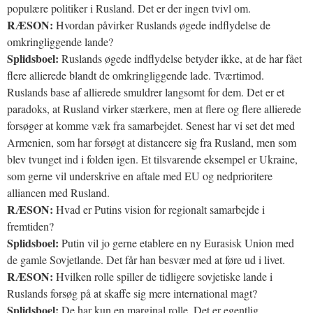
populære politiker i Rusland. Det er der ingen tvivl om.
RÆSON:
Hvordan påvirker Ruslands øgede indflydelse de
omkringliggende lande?
Splidsboel:
Ruslands øgede indflydelse betyder ikke, at de har fået
flere allierede blandt de omkringliggende lade. Tværtimod.
Ruslands base af allierede smuldrer langsomt for dem. Det er et
paradoks, at Rusland virker stærkere, men at flere og flere allierede
forsøger at komme væk fra samarbejdet. Senest har vi set det med
Armenien, som har forsøgt at distancere sig fra Rusland, men som
blev tvunget ind i folden igen. Et tilsvarende eksempel er Ukraine,
som gerne vil underskrive en aftale med EU og nedprioritere
alliancen med Rusland.
RÆSON:
Hvad er Putins vision for regionalt samarbejde i
fremtiden?
Splidsboel:
Putin vil jo gerne etablere en ny Eurasisk Union med
de gamle Sovjetlande. Det får han besvær med at føre ud i livet.
RÆSON:
Hvilken rolle spiller de tidligere sovjetiske lande i
Ruslands forsøg på at skaffe sig mere international magt?
Splidsboel:
De har kun en marginal rolle. Det er egentlig