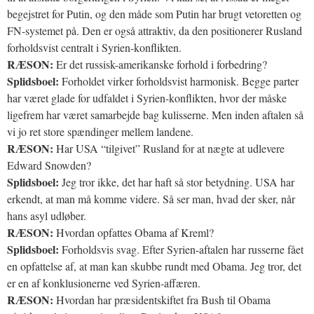
begejstret for Putin, og den måde som Putin har brugt vetoretten og
FN-systemet på. Den er også attraktiv, da den positionerer Rusland
forholdsvist centralt i Syrien-konflikten.
RÆSON:
Er det russisk-amerikanske forhold i forbedring?
Splidsboel:
Forholdet virker forholdsvist harmonisk. Begge parter
har været glade for udfaldet i Syrien-konflikten, hvor der måske
ligefrem har været samarbejde bag kulisserne. Men inden aftalen så
vi jo ret store spændinger mellem landene.
RÆSON:
Har USA “tilgivet” Rusland for at nægte at udlevere
Edward Snowden?
Splidsboel:
Jeg tror ikke, det har haft så stor betydning. USA har
erkendt, at man må komme videre. Så ser man, hvad der sker, når
hans asyl udløber.
RÆSON:
Hvordan opfattes Obama af Kreml?
Splidsboel:
Forholdsvis svag. Efter Syrien-aftalen har russerne fået
en opfattelse af, at man kan skubbe rundt med Obama. Jeg tror, det
er en af konklusionerne ved Syrien-affæren.
RÆSON:
Hvordan har præsidentskiftet fra Bush til Obama