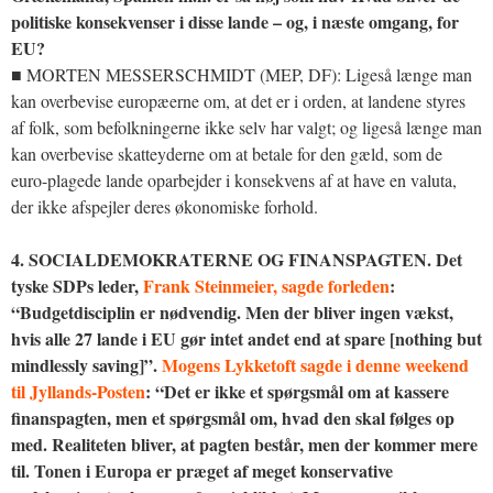
politiske konsekvenser i disse lande – og, i næste omgang, for
EU?
■ MORTEN MESSERSCHMIDT (MEP, DF): Ligeså længe man
kan overbevise europæerne om, at det er i orden, at landene styres
af folk, som befolkningerne ikke selv har valgt; og ligeså længe man
kan overbevise skatteyderne om at betale for den gæld, som de
euro-plagede lande oparbejder i konsekvens af at have en valuta,
der ikke afspejler deres økonomiske forhold.
4. SOCIALDEMOKRATERNE OG FINANSPAGTEN. Det
tyske SDPs leder,
Frank Steinmeier, sagde forleden
:
“Budgetdisciplin er nødvendig. Men der bliver ingen vækst,
hvis alle 27 lande i EU gør intet andet end at spare [nothing but
mindlessly saving]”.
Mogens Lykketoft sagde i denne weekend
til Jyllands-Posten
: “Det er ikke et spørgsmål om at kassere
finanspagten, men et spørgsmål om, hvad den skal følges op
med. Realiteten bliver, at pagten består, men der kommer mere
til. Tonen i Europa er præget af meget konservative