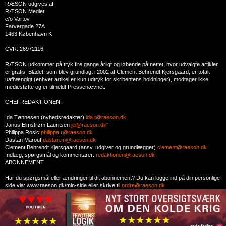
RÆSON udgives af:
RÆSON Medier
c/o Vartov
Farvergade 27A
1463 København K
CVR: 26972116
RÆSON udkommer på tryk fire gange årligt og løbende på nettet, hvor udvalgte artikler
er gratis. Bladet, som blev grundlagt i 2002 af Clement Behrendt Kjersgaard, er totalt
uafhængigt (enhver artikel er kun udtryk for skribentens holdninger), modtager ikke
mediestøtte og er tilmeldt Pressenævnet.
CHEFREDAKTIONEN:
Ida Tønnesen (nyhedsredaktør)
ida.t@raeson.dk
Janus Elmstrøm Lauritsen
jel@raeson.dk"
Philippa Rosic
philippa.r@raeson.dk
Dastan Marouf
dastan.m@raeson.dk
Clement Behrendt Kjersgaard (ansv. udgiver og grundlægger)
clement@raeson.dk
Indlæg, spørgsmål og kommentarer:
redaktionen@raeson.dk
ABONNEMENT
Har du spørgsmål eller ændringer til dit abonnement? Du kan logge ind på din personlige
side via: www.raeson.dk/min-side eller skrive til
ordre@raeson.dk