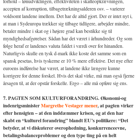
forhold – lønudviklingen, effektiviteten i skatteopkrævningen,
accepten af korruption, tilbagetrækningsalderen osv. – varierer
voldsomt landene imellem. Det har de altid gjort. Der er intet nyt i,
at man i Sydeuropa trækker sig tilbage tidligere, arbejder mindre,
betaler mindre i skat og i højere grad kan bestikke sig til
myndighedsafgørelser. Sådan har det været i århundreder. Og som
følge heraf er landenes valuta faldet i værdi over for hinanden.
Naturligvis skulle en tysk d-mark ikke koste det samme som en
spansk pesetas, hvis tyskerne er 10 % mere effektive. Det nye efter
euroens indførelse har været, at landene ikke længere kunne
korrigere for denne forskel. Hvis det skal virke, må man også fjerne
årsagen til, at der opstår forskelle. Ergo – alle må opføre sig ens.
7. PAGTEN SOM KULTURFORANDRING. Økonomi-og
indenrigsminister
Margrethe Vestager mener
, at pagten virker
efter hensigten – at den inddæmmer krisen, og at den har
skabt en “kulturel forandring” blandt EU’s politikere: “Det
betyder, at vi diskuterer overophedning, konkurrenceevne,
betalingsbalanceproblemer og den type ting på en helt