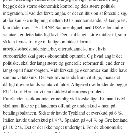
begge): dels større økonomisk kontrol og dels større politisk
integration. Hvad det første angår, er det en illusion at forestille sig,
at der kan ske udligning mellem EU’s medlemslande, så længe EU
kun råder over 1 % af BNP. Sammenlignet med USA eller andre
valutaer, er dette latterligt lavt. Der skal langt større midler til, som
så kan flyttes fra rige til fattige områder i form af
arbejdsløshedsunderstøttelse, efteruddannelse mv., hvis
euroområdet skal gøres økonomisk optimalt. Og hvad angår det
politiske, skal der langt større og generelle reformer til, end der er
langt op til finanspagten. Vidt forskellige økonomier kan ikke have
samme valutakurs. Det veldrevne lands kurs vil stige, mens det
dårligt drevne lands valuta vil falde. Alligevel overholder de begge
EU’s krav. Her har vi i en nøddeskal euroens problem.
Eurolandenes økonomier er nemlig vidt forskellige. Er man i tvivl,
skal man ikke se på landenes offentlige underskud – men på
betalingsbalancen. Sidste år havde Tyskland et overskud på 6 %.
Italien havde underskud på 4 %, Spanien på 4,4 % og Grækenland
på 10,2 %. Det er der ikke noget underligt i. For de økonomiske