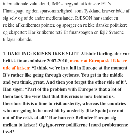
internationale valutafond, IMF – begyndt at kritisere EU’s
Finanspagt, og den sparsommelighed, som Tyskland kræver både af
sig selv og af de andre medlemslande. RÆSON har samlet en
række af kritikernes pointer, og spørger en række danske politikere
og eksperter: Har kritikerne ret? Er finanspagten en fejl? Svarene
tilføjes løbende.
1. DARLING: KRISEN IKKE SLUT. Alistair Darling, der var
britisk finansminister 2007-2010,
mener at Europa slet ikke er
ude af krisen
: “I think we’re in a lull in Europe at the moment.
It’s rather like going through cyclones. You get in the middle
and you think, great. And then you forget the other side of it”.
Han siger: “Part of the problem with Europe is that a lot of
them took the view that that this crisis is now behind us,
therefore this is a time to visit austerity, whereas the countries
who are going to be most hit by austerity [like Spain] are not
out of the crisis at all.” Har han ret: Befinder Europa sig
mellem to kriser? Og ignorerer politikerne i nord problemerne
i syd?