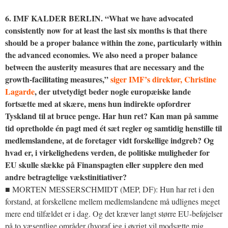
6. IMF KALDER BERLIN. “What we have advocated
consistently now for at least the last six months is that there
should be a proper balance within the zone, particularly within
the advanced economies. We also need a proper balance
between the austerity measures that are necessary and the
growth-facilitating measures,”
siger IMF’s direktør, Christine
Lagarde
, der utvetydigt beder nogle europæiske lande
fortsætte med at skære, mens hun indirekte opfordrer
Tyskland til at bruce penge. Har hun ret? Kan man på samme
tid opretholde én pagt med ét sæt regler og samtidig henstille til
medlemslandene, at de foretager vidt forskellige indgreb? Og
hvad er, i virkelighedens verden, de politiske muligheder for
EU skulle slække på Finanspagten eller supplere den med
andre betragtelige vækstinitiativer?
■ MORTEN MESSERSCHMIDT (MEP, DF): Hun har ret i den
forstand, at forskellene mellem medlemslandene må udlignes meget
mere end tilfældet er i dag. Og det kræver langt større EU-beføjelser
på to væsentlige områder (hvoraf jeg i øvrigt vil modsætte mig