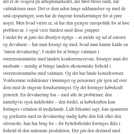
det er de svagest på arbejdsmarkedet, der først bliver ramt, når
valutakrisen raser. Det er dem uden lange uddannelser og med de
små opsparinger, som har de ringeste forudsætninger for at gøre
noget. Men hvad værre er, så har den gængse europolitik for at løse
problem nr. 1 også være hårdest mod disse grupper:
I stedet for at gøre det åbenlyst rigtige – at melde sig ud af euroen
og devaluere – har man forsøgt sig med, hvad man kunne kalde en
’intern devaluering’. I stedet for at bringe valutaen i
overensstemmelse med landets konkurrenceevne, forsøger man det
modsatte – nemlig at bringe landets økonomiske forhold i
overensstemmelse med valutaen. Og det har fatale konsekvenser.
Voldsomme reduktioner i lønninger og pensioner går igen ud over
dem med de ringeste forudsætninger. Og det forringer købekraft
generelt. En devaluering har – med alle de problemer, den
naturligvis også indeholder – den fordel, at købekraften kun
forringes i relation til tredjelande. Lidt firkantet sagt, kan spanieren
og grækeren med en devaluering stadig købe den fisk eller den
olivenolie, han har brug for – for bytteforholdet forringes ikke i
forhold til den nationale produktion. Det gør den derimod med