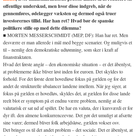
offentlige underskud, men hvor disse indgreb, når de
gennemføres, ødelægger væksten og dermed også truer
investorernes tillid. Har han ret? Hvad bør de spanske
politikere stille op med dette dilemma?
■ MORTEN MESSERSCHMIDT (MEP, DF): Han har ret. Men
desværre er man allerede i mål med begge scenarier. Og muligvis et
til – nemlig den demokratiske udtømning, som sker i kraft af
finanstraktaten.
Hvad det første angår – den økonomiske situation – er det åbenlyst,
at problemerne ikke bliver løst inden for euroen. Det skyldes to
forhold. For det første dent hovedløse fokus på gælden og for det
andet de strukturelle ubalancer landene imellem. Når jeg siger, at
fokus på gælden er hovedløs, skyldes det, at gælden for disse lande
reelt blot er symptom på et endnu værre problem, nemlig at de
valutarisk er sat ud af spillet. De har en valuta, der i kursværdi er for
dyr ift. den almene konkurrenceevne. Det gør det umuligt at afsætte
sine varer; dermed bliver folk arbejdsløse, gælden vokser osv.
Det bringer os til det andet problem – det sociale. Det er åbenlyst, at