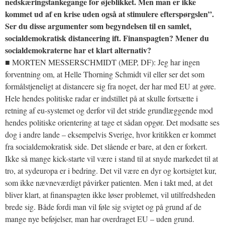
nedskæringstankegange for øjeblikket. Men man er ikke
kommet ud af en krise uden også at stimulere efterspørgslen”.
Ser du disse argumenter som begyndelsen til en samlet,
socialdemokratisk distancering ift. Finanspagten? Mener du
socialdemokraterne har et klart alternativ?
■ MORTEN MESSERSCHMIDT (MEP, DF): Jeg har ingen
forventning om, at Helle Thorning Schmidt vil eller ser det som
formålstjeneligt at distancere sig fra noget, der har med EU at gøre.
Hele hendes politiske radar er indstillet på at skulle fortsætte i
retning af eu-systemet og derfor vil det stride grundlæggende mod
hendes politiske orientering at tage et sådan opgør. Det modsatte ses
dog i andre lande – eksempelvis Sverige, hvor kritikken er kommet
fra socialdemokratisk side. Det slående er bare, at den er forkert.
Ikke så mange kick-starte vil være i stand til at snyde markedet til at
tro, at sydeuropa er i bedring. Det vil være en dyr og kortsigtet kur,
som ikke nævneværdigt påvirker patienten. Men i takt med, at det
bliver klart, at finanspagten ikke løser problemet, vil utilfredsheden
brede sig. Både fordi man vil føle sig svigtet og på grund af de
mange nye beføjelser, man har overdraget EU – uden grund.