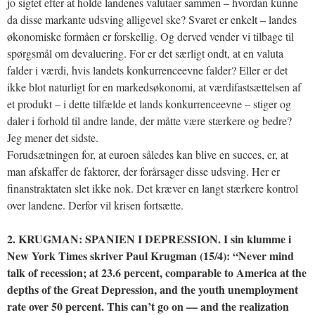
jo sigtet efter at holde landenes valutaer sammen – hvordan kunne
da disse markante udsving alligevel ske? Svaret er enkelt – landes
økonomiske formåen er forskellig. Og derved vender vi tilbage til
spørgsmål om devaluering. For er det særligt ondt, at en valuta
falder i værdi, hvis landets konkurrenceevne falder? Eller er det
ikke blot naturligt for en markedsøkonomi, at værdifastsættelsen af
et produkt – i dette tilfælde et lands konkurrenceevne – stiger og
daler i forhold til andre lande, der måtte være stærkere og bedre?
Jeg mener det sidste.
Forudsætningen for, at euroen således kan blive en succes, er, at
man afskaffer de faktorer, der forårsager disse udsving. Her er
finanstraktaten slet ikke nok. Det kræver en langt stærkere kontrol
over landene. Derfor vil krisen fortsætte.
2. KRUGMAN: SPANIEN I DEPRESSION. I sin klumme i
New York Times skriver Paul Krugman (15/4): “Never mind
talk of recession; at 23.6 percent, comparable to America at the
depths of the Great Depression, and the youth unemployment
rate over 50 percent. This can’t go on — and the realization