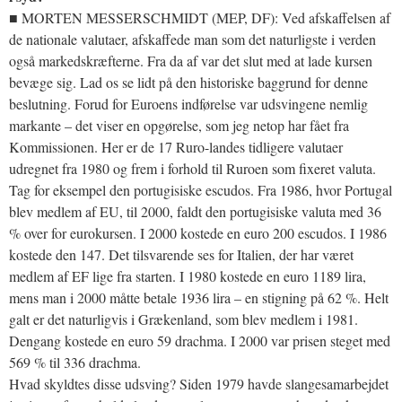
■ MORTEN MESSERSCHMIDT (MEP, DF): Ved afskaffelsen af
de nationale valutaer, afskaffede man som det naturligste i verden
også markedskræfterne. Fra da af var det slut med at lade kursen
bevæge sig. Lad os se lidt på den historiske baggrund for denne
beslutning. Forud for Euroens indførelse var udsvingene nemlig
markante – det viser en opgørelse, som jeg netop har fået fra
Kommissionen. Her er de 17 Ruro-landes tidligere valutaer
udregnet fra 1980 og frem i forhold til Ruroen som fixeret valuta.
Tag for eksempel den portugisiske escudos. Fra 1986, hvor Portugal
blev medlem af EU, til 2000, faldt den portugisiske valuta med 36
% over for eurokursen. I 2000 kostede en euro 200 escudos. I 1986
kostede den 147. Det tilsvarende ses for Italien, der har været
medlem af EF lige fra starten. I 1980 kostede en euro 1189 lira,
mens man i 2000 måtte betale 1936 lira – en stigning på 62 %. Helt
galt er det naturligvis i Grækenland, som blev medlem i 1981.
Dengang kostede en euro 59 drachma. I 2000 var prisen steget med
569 % til 336 drachma.
Hvad skyldtes disse udsving? Siden 1979 havde slangesamarbejdet