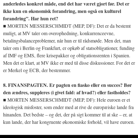
anderledes konkret måde, end det har været gjort før. Det er
ikke kun en økonomisk forandring, men også en kulturel
forandring”. Har hun ret?
■ MORTEN MESSERSCHMIDT (MEP, DF): Det er da bestemt
muligt, at MV taler om overophedning, konkurrenceevne,
betalingsbalanceproblemer, når hun er til rådsmøde. Men det, man
taler om i Berlin og Frankfurt, er opkøb af statsobligationer, funding
af IMF og EMS, flere krisepakker og obligationsrenten i Spanien.
Men det er klart, at MV ikke er med til disse diskussioner. For det er
er Merkel og ECB, der bestemmer.
8. FINANSPAGTEN. Er pagten en fiasko eller en succes? Bør
den ændres, suppleres (i givet fald: af hvad?) eller fastholdes?
■ MORTEN MESSERSCHMIDT (MEP, DF): Hele euroen er et
ideologisk misfoster, som ender med at rive de europæiske lande fra
hinanden. Det bedste – og det, der på sigt kommer til at ske – er, at
kun lande, der har kongruente økonomiske forhold, vil have euroen.