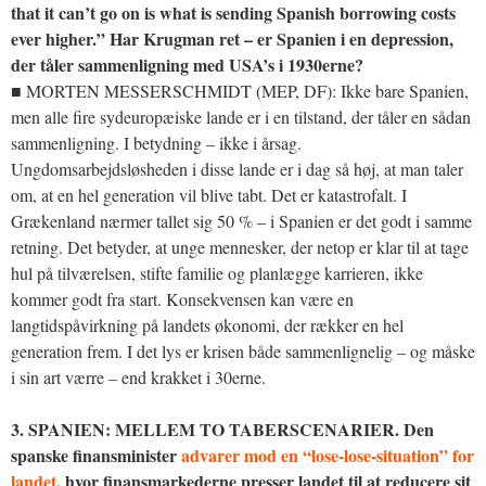
that it can’t go on is what is sending Spanish borrowing costs
ever higher.” Har Krugman ret – er Spanien i en depression,
der tåler sammenligning med USA’s i 1930erne?
■ MORTEN MESSERSCHMIDT (MEP, DF): Ikke bare Spanien,
men alle fire sydeuropæiske lande er i en tilstand, der tåler en sådan
sammenligning. I betydning – ikke i årsag.
Ungdomsarbejdsløsheden i disse lande er i dag så høj, at man taler
om, at en hel generation vil blive tabt. Det er katastrofalt. I
Grækenland nærmer tallet sig 50 % – i Spanien er det godt i samme
retning. Det betyder, at unge mennesker, der netop er klar til at tage
hul på tilværelsen, stifte familie og planlægge karrieren, ikke
kommer godt fra start. Konsekvensen kan være en
langtidspåvirkning på landets økonomi, der rækker en hel
generation frem. I det lys er krisen både sammenlignelig – og måske
i sin art værre – end krakket i 30erne.
3. SPANIEN: MELLEM TO TABERSCENARIER. Den
spanske finansminister
advarer mod en “lose-lose-situation” for
landet
, hvor finansmarkederne presser landet til at reducere sit