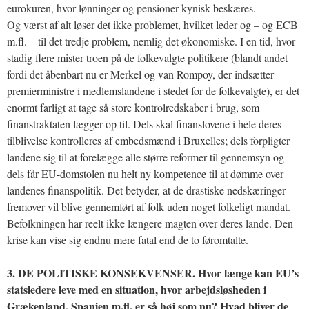
eurokuren, hvor lønninger og pensioner kynisk beskæres.
Og værst af alt løser det ikke problemet, hvilket leder og – og ECB
m.fl. – til det tredje problem, nemlig det økonomiske. I en tid, hvor
stadig flere mister troen på de folkevalgte politikere (blandt andet
fordi det åbenbart nu er Merkel og van Rompoy, der indsætter
premierministre i medlemslandene i stedet for de folkevalgte), er det
enormt farligt at tage så store kontrolredskaber i brug, som
finanstraktaten lægger op til. Dels skal finanslovene i hele deres
tilblivelse kontrolleres af embedsmænd i Bruxelles; dels forpligter
landene sig til at forelægge alle større reformer til gennemsyn og
dels får EU-domstolen nu helt ny kompetence til at dømme over
landenes finanspolitik. Det betyder, at de drastiske nedskæringer
fremover vil blive gennemført af folk uden noget folkeligt mandat.
Befolkningen har reelt ikke længere magten over deres lande. Den
krise kan vise sig endnu mere fatal end de to føromtalte.
3. DE POLITISKE KONSEKVENSER. Hvor længe kan EU’s
statsledere leve med en situation, hvor arbejdsløsheden i
Grækenland, Spanien m.fl. er så høj som nu? Hvad bliver de