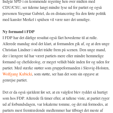
Indgår SPD i en kommende regering hen over midten med
CDU/CSU, ser tiderne langt mindre lyse ud for partiet og også
personen Siegmar Gabriel, da en distancering fra den førte politik
med kansler Merkel i spidsen vil være nær det umulige.
Ny formand i FDP
I FDP har det dårlige resultat også fået hovederne til at rulle.
Allerede mandag stod det klart, at formanden gik af, og at den unge
Christian Lindner i stedet trådte frem på scenen. Den unge mand,
der i længere tid har været partiets mere eller mindre hemmelige
formand og chefideolog, er meget vellidt både inden for og uden for
partiet. Med stærke støtter som gruppeformanden i Slesvig-Holsten,
Wolfgang Kubicki
, som støtte, ser han det som sin opgave at
genrejse partiet.
Det er da også sjældent før set, at en valgfest blev ryddet så hurtigt
som hos FDP. Allerede få timer efter, at tallene viste, at partiet ryger
ud af forbundsdagen, var lokalerne tomme, og det må formodes, at
partiets mest fremtrædende medlemmer har tilbragt det meste af