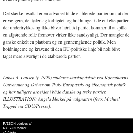
Det stærke resultat er en advarsel til de etablerede partier om, at der
er vælgere, der føler sig forbigået, og holdninger i de enkelte partier,
der undertrykkes og ikke bliver hørt. At partiet kommer til at spille
en afgørende rolle fremover virker ikke sandsynligt. Der mangler de
ganske enkelt en platform og en gennemgående politik. Men
holdningerne og kravene til den EU-politiske linje bil nok blive
taget mere alvorligt i de etablerede partier.
Lukas A. Lausen (f. 1990) studerer statskundskab ved Københavns
Universitet og skriver om Tysk- Europæisk- og Økonomisk politik
og har tidligere arbejdet i både danske og tyske partier.
ILLUSTRATION: Angela Merkel på valgnatten (foto: Michael
Trippel via CDU/Presse).
RÆSON udgives af:
RÆSON Medier
c/o Vartov