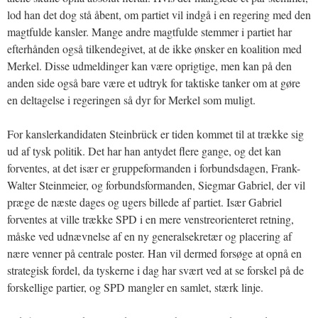
lod han det dog stå åbent, om partiet vil indgå i en regering med den
magtfulde kansler. Mange andre magtfulde stemmer i partiet har
efterhånden også tilkendegivet, at de ikke ønsker en koalition med
Merkel. Disse udmeldinger kan være oprigtige, men kan på den
anden side også bare være et udtryk for taktiske tanker om at gøre
en deltagelse i regeringen så dyr for Merkel som muligt.
For kanslerkandidaten Steinbrück er tiden kommet til at trække sig
ud af tysk politik. Det har han antydet flere gange, og det kan
forventes, at det især er gruppeformanden i forbundsdagen, Frank-
Walter Steinmeier, og forbundsformanden, Siegmar Gabriel, der vil
præge de næste dages og ugers billede af partiet. Især Gabriel
forventes at ville trække SPD i en mere venstreorienteret retning,
måske ved udnævnelse af en ny generalsekretær og placering af
nære venner på centrale poster. Han vil dermed forsøge at opnå en
strategisk fordel, da tyskerne i dag har svært ved at se forskel på de
forskellige partier, og SPD mangler en samlet, stærk linje.