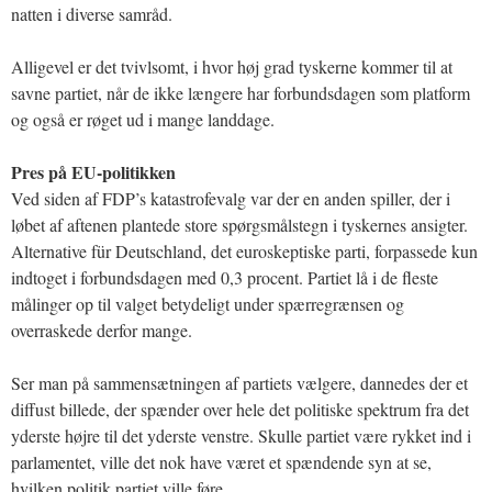
natten i diverse samråd.
Alligevel er det tvivlsomt, i hvor høj grad tyskerne kommer til at
savne partiet, når de ikke længere har forbundsdagen som platform
og også er røget ud i mange landdage.
Pres på EU-politikken
Ved siden af FDP’s katastrofevalg var der en anden spiller, der i
løbet af aftenen plantede store spørgsmålstegn i tyskernes ansigter.
Alternative für Deutschland, det euroskeptiske parti, forpassede kun
indtoget i forbundsdagen med 0,3 procent. Partiet lå i de fleste
målinger op til valget betydeligt under spærregrænsen og
overraskede derfor mange.
Ser man på sammensætningen af partiets vælgere, dannedes der et
diffust billede, der spænder over hele det politiske spektrum fra det
yderste højre til det yderste venstre. Skulle partiet være rykket ind i
parlamentet, ville det nok have været et spændende syn at se,
hvilken politik partiet ville føre.