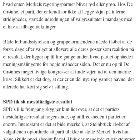
hvad enten Merkels regeringspartner bliver rød eller grøn. Hos De
Grønne, et parti, der er kendt for ikke at lægge skjul på interne
stridigheder, startede udredningen af valgresultatet i mandags med
et hav af tilbagetrækninger.
Både forbundsstyrelsen og gruppeformændene nåede i løbet af de
første dage efter valget at aflevere alle deres poster som reaktion på
et resultat, der ligger op til fire gange under, hvad partiet opnåede i
meningsmålingerne for nogle måneder siden. Det er nu op til De
Grønnes meget livlige kongresser at finde vejen ud af den interne
krise. Sikkert er det dog, at der er en del nye (og gamle) navne, der
allerede har kørt sig selv i stilling.
SPD fik sit næstdårligste resultat
SPD’s lille fremgang skygger kun lidt over, at det er partiets
næstdårligste resultat nogensinde, og utilfredsheden i partiet er
enorm. Interessant er det at bide mærke i, at Steinbrück i løbet af
valgaftenen opfordrede sit parti til ikke at støtte Merkel, hvis hun
alene skulle opnå absolut flertal. Hvis der manglede et par stemmer,