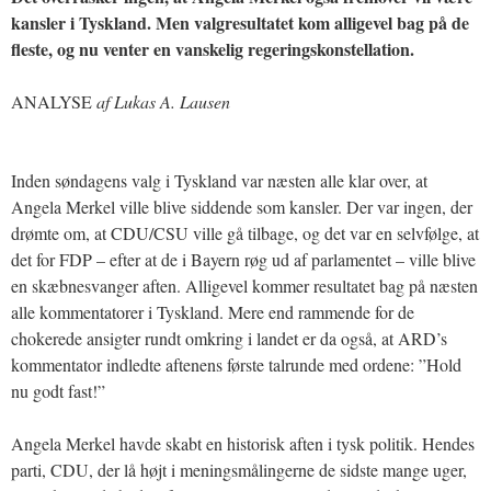
kansler i Tyskland. Men valgresultatet kom alligevel bag på de
fleste, og nu venter en vanskelig regeringskonstellation.
ANALYSE
af Lukas A. Lausen
Inden søndagens valg i Tyskland var næsten alle klar over, at
Angela Merkel ville blive siddende som kansler. Der var ingen, der
drømte om, at CDU/CSU ville gå tilbage, og det var en selvfølge, at
det for FDP – efter at de i Bayern røg ud af parlamentet – ville blive
en skæbnesvanger aften. Alligevel kommer resultatet bag på næsten
alle kommentatorer i Tyskland. Mere end rammende for de
chokerede ansigter rundt omkring i landet er da også, at ARD’s
kommentator indledte aftenens første talrunde med ordene: ”Hold
nu godt fast!”
Angela Merkel havde skabt en historisk aften i tysk politik. Hendes
parti, CDU, der lå højt i meningsmålingerne de sidste mange uger,