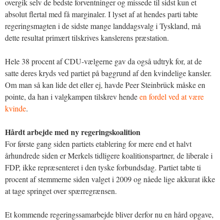
overgik selv de bedste forventninger og missede til sidst kun et
absolut flertal med få marginaler. I lyset af at hendes parti tabte
regeringsmagten i de sidste mange landdagsvalg i Tyskland, må
dette resultat primært tilskrives kanslerens præstation.
Hele 38 procent af CDU-vælgerne gav da også udtryk for, at de
satte deres kryds ved partiet på baggrund af den kvindelige kansler.
Om man så kan lide det eller ej, havde Peer Steinbrück måske en
pointe, da han i valgkampen tilskrev hende
en fordel ved at være
kvinde
.
Hårdt arbejde med ny regeringskoalition
For første gang siden partiets etablering for mere end et halvt
århundrede siden er Merkels tidligere koalitionspartner, de liberale i
FDP, ikke repræsenteret i den tyske forbundsdag. Partiet tabte ti
procent af stemmerne siden valget i 2009 og nåede lige akkurat ikke
at tage springet over spærregrænsen.
Et kommende regeringssamarbejde bliver derfor nu en hård opgave,