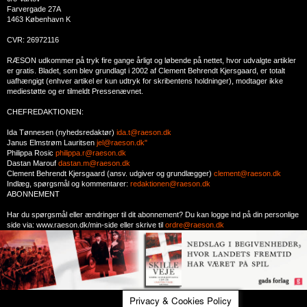
Farvergade 27A
1463 København K
CVR: 26972116
RÆSON udkommer på tryk fire gange årligt og løbende på nettet, hvor udvalgte artikler
er gratis. Bladet, som blev grundlagt i 2002 af Clement Behrendt Kjersgaard, er totalt
uafhængigt (enhver artikel er kun udtryk for skribentens holdninger), modtager ikke
mediestøtte og er tilmeldt Pressenævnet.
CHEFREDAKTIONEN:
Ida Tønnesen (nyhedsredaktør)
ida.t@raeson.dk
Janus Elmstrøm Lauritsen
jel@raeson.dk"
Philippa Rosic
philippa.r@raeson.dk
Dastan Marouf
dastan.m@raeson.dk
Clement Behrendt Kjersgaard (ansv. udgiver og grundlægger)
clement@raeson.dk
Indlæg, spørgsmål og kommentarer:
redaktionen@raeson.dk
ABONNEMENT
Har du spørgsmål eller ændringer til dit abonnement? Du kan logge ind på din personlige
side via: www.raeson.dk/min-side eller skrive til
ordre@raeson.dk
Privacy & Cookies Policy