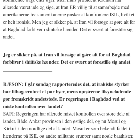
allerede været ude og sige, at Iran ER villig til at samarbejde med
amerikanerne hvis amerikanerne ønsker at konfrontere ISIL, hvilket
er helt ironisk. Men jeg er sikker på, at Iran vil forsøge at gøre alt for
at Baghdad forbliver i shiitiske hænder. Det er svært at forestille sig
andet.
Jeg er sikker på, at Iran vil forsøge at gøre alt for at Baghdad
forbliver i shiitiske hænder. Det er svært at forestille sig andet
____________________
RÆSON: I går søndag rapporteredes det, at irakiske styrker
har tilbageerobret et par byer, mens oprørerne tilsyneladende
gør fremskridt andetsteds. Er regeringen i Baghdad ved at
miste kontrollen over landet?
SAFI: Regeringen har allerede mistet kontrollen over store dele af
landet. Både Anbar-provinsen i den østlige del, og nu Mosul og
Kirkuk i den nordlige del af landet. Mosul er som bekendt faldet i
hænderne på ISIL og andre militante grupper samt nogle baathister,