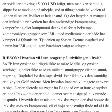
en soldat er omkring 15.000 USD årligt, men man kan samtidig
slippe for at møde op på arbejde, ved at tilbagebetale halvdelen af
lønnen til staten, hvilket er helt absurd. Og det betyder, at mange i
den irakiske hær hverken har den nødvendige kamptræning,
kamperfaring eller kampmoral der skal til for at bekæmpe
kompromisløse grupper som ISIL, med medlemmer, der både har
kæmpet i Afghanistan, Tjetjenien og Syrien. Denne svaghed ved
hæren har ISIL og tidligere baathister valgt at udnytte nu.
RÆSON: Hvordan vil Iran reagere på udviklingen i Irak?
SAFI: Iran ønsker naturligvis ikke at miste Maliki, og ønsker
selvfølgelig heller ikke at se en militant sunnigruppe eller en sunni-
regering i Baghdad for den sags skyld. Især ikke hvis den samtidig
er tilknyttet Golflandene. Men hvordan iranerne vil reagere er svært
at sige. Der er allerede nu rygter fra Baghdad om at iranske styrker
er inde i Irak – om der er hold i demer svært at sige på nuværende
tidspunkt. Hvorvidt der er tale om irakiske rygter, der skal booste de
irakiske styrkers kampmoral, vil vi højst sandsynligt finde ud af i de
kommende dage eller uger. Men Irans præsident Rouhani har