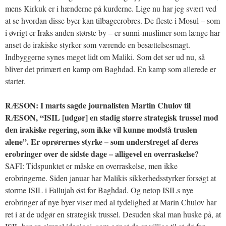
mens Kirkuk er i hænderne på kurderne. Lige nu har jeg svært ved
at se hvordan disse byer kan tilbageerobres. De fleste i Mosul – som
i øvrigt er Iraks anden største by – er sunni-muslimer som længe har
anset de irakiske styrker som værende en besættelsesmagt.
Indbyggerne synes meget lidt om Maliki. Som det ser ud nu, så
bliver det primært en kamp om Baghdad. En kamp som allerede er
startet.
RÆSON: I marts sagde journalisten Martin Chulov til
RÆSON, “ISIL [udgør] en stadig større strategisk trussel mod
den irakiske regering, som ikke vil kunne modstå truslen
alene”. Er oprørernes styrke – som understreget af deres
erobringer over de sidste dage – alligevel en overraskelse?
SAFI: Tidspunktet er måske en overraskelse, men ikke
erobringerne. Siden januar har Malikis sikkerhedsstyrker forsøgt at
storme ISIL i Fallujah øst for Baghdad. Og netop ISILs nye
erobringer af nye byer viser med al tydelighed at Marin Chulov har
ret i at de udgør en strategisk trussel. Desuden skal man huske på, at