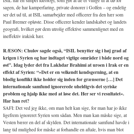
ISIL har en simpel ideologi, som gør at de er villige til at dø for
sagen, de har kamperfaring, private donorer i Golfen – og endelig
ser det ud til, at ISIL samarbejder med officerer fra den hær som
Paul Bremer opløste. Disse officerer kender landskabet og landets
geografi, hvilket gør dem utrolig effektive sammenlignet med en
ineffektiv irakisk hær.
RÆSON: Chulov sagde også, “ISIL benytter sig i høj grad af
krigen i Syrien og har indtaget vigtige områder i både nord og
øst”. Idag lyder det fra Lakhdar Brahimi at uroen i Irak er en
effekt af Syrien: “»Det er en velkendt kendsgerning, at en
blodig konflikt ikke holder sig inden for grænserne […] Det
internationale samfund ignorerede uheldigvis det syriske
problem og hjalp ikke med at løse det. Her ser vi resultatet«.
Har han ret?
SAFI: Det ved jeg ikke, om man helt kan sige, for man har jo ikke
ligefrem ignoreret Syrien som sådan. Men man kan måske sige, at
Vesten bærer en del af skylden. Det internationale samfund havde i
lang tid mulighed for måske at forhandle en aftale, hvis man blot