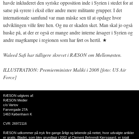
havde inkluderet den syriske opposition inde i Syrien i stedet for at
satse på syrere i eksil eller andre mere militante grupper. I det
internationale samfund var man måske sen til at opdage hvor
udviklingen ville føre hen. Og nu er skaden sket. Man skal jo også
huske på, at der er også er mange andre interne årsager i Syrien og
andre magtkampe i regionen som har ført os hertil. ★
Waleed Safi har tidligere skrevet i RÆSON om Mellemøsten.
ILLUSTRATION: Premierminister Maliki i 2008 [foto: US Air
Force]
RÆSON udgives af:
RÆSON Medier
c/o Vartov
Farvergade 27A
1463 København K
CVR: 26972116
RÆSON udkommer på tryk fire gange årligt og løbende på nettet, hvor udvalgte artikler
er gratis. Bladet, som blev grundlagt i 2002 af Clement Behrendt Kjersgaard, er totalt