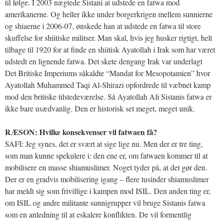
til følge. I 2003 nægtede Sistani at udstede en fatwa mod
amerikanerne. Og heller ikke under borgerkrigen mellem sunnierne
og shiaerne i 2006-07, ønskede han at udstede en fatwa til store
skuffelse for shiitiske militser. Man skal, hvis jeg husker rigtigt, helt
tilbage til 1920 for at finde en shiitisk Ayatollah i Irak som har været
udstedt en lignende fatwa. Det skete dengang Irak var underlagt
Det Britiske Imperiums såkaldte “Mandat for Mesopotamien” hvor
Ayatollah Muhammed Taqi Al-Shirazi opfordrede til væbnet kamp
mod den britiske tilstedeværelse. Så Ayatollah Ali Sistanis fatwa er
ikke bare usædvanlig. Den er historisk set meget, meget unik.
RÆSON: Hvilke konsekvenser vil fatwaen få?
SAFI: Jeg synes, det er svært at sige lige nu. Men der er tre ting,
som man kunne spekulere i: den ene er, om fatwaen kommer til at
mobilisere en masse shiamuslimer. Noget tyder på, at det gør den.
Der er en gradvis mobilisering igang – flere tusinder shiamuslimer
har meldt sig som frivillige i kampen mod ISIL. Den anden ting er,
om ISIL og andre militante sunnigrupper vil bruge Sistanis fatwa
som en anledning til at eskalere konflikten. De vil formentlig