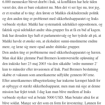
6.000 mennesker blevet dræbt i Irak, så konflikten har hele tiden
været der, den er bare eskaleret nu. Men det vi ser lige nu, tror jeg,
er et resultat af to ting: den første er Malikis ekskluderende politik
og den anden ting er problemet med sikkerhedsapparatet og Iraks
væbnede styrker. Maliki har systematisk udelukket oppositionen, og
faktisk også udelukket andre shia-grupper fra at få en bid af kagen.
Irak har desuden lige haft et parlamentsvalg og her tydede alt på, at
Maliki havde et ønske om, at eksludere sunni-muslimerne endnu
mere, og læne sig mere opad andre shiitiske grupper.
Den anden ting er problemerne med sikkerhedsapparatet og hæren.
Man skal ikke glemme Paul Bremers kontroversielle opløsning af
den irakiske hær 23 maj 2003 via den såkaldte ’ordre nummer 2’
kun to måneder efter invasionen af Irak. Paul Bremers beslutning
skabte et vakuum som amerikanerne udfyldte gennem 00’erne.
Efter amerikanernes tilbagetrækning har irakerne kæmpet hårdt for
at opbygge et stærkt sikkerhedsapparat, men man må sige at denne
mission har fejlet totalt. I dag kan man blive medlem af Iraks
væbnede styrker ved at betale 5000 USD. Man betaler altså for at
blive soldat. Mange ser det som en form for investering. Lønnen for