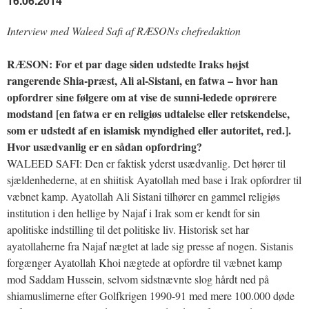
16.06.2014
Interview med Waleed Safi af RÆSONs chefredaktion
RÆSON: For et par dage siden udstedte Iraks højst
rangerende Shia-præst, Ali al-Sistani, en fatwa – hvor han
opfordrer sine følgere om at vise de sunni-ledede oprørere
modstand [en fatwa er en religiøs udtalelse eller retskendelse,
som er udstedt af en islamisk myndighed eller autoritet, red.].
Hvor usædvanlig er en sådan opfordring?
WALEED SAFI: Den er faktisk yderst usædvanlig. Det hører til
sjældenhederne, at en shiitisk Ayatollah med base i Irak opfordrer til
væbnet kamp. Ayatollah Ali Sistani tilhører en gammel religiøs
institution i den hellige by Najaf i Irak som er kendt for sin
apolitiske indstilling til det politiske liv. Historisk set har
ayatollaherne fra Najaf nægtet at lade sig presse af nogen. Sistanis
forgænger Ayatollah Khoi nægtede at opfordre til væbnet kamp
mod Saddam Hussein, selvom sidstnævnte slog hårdt ned på
shiamuslimerne efter Golfkrigen 1990-91 med mere 100.000 døde