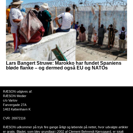
Lars Bangert Struwe: Marokko har fundet Spaniens
bløde flanke – og dermed også EU og NATOs
RÆSON udgives af:
RÆSON Medier
c/o Vartov
Farvergade 27A
1463 København K
CVR: 26972116
RÆSON udkommer på tryk fire gange årligt og løbende på nettet, hvor udvalgte artikler
er gratis. Bladet, som blev grundlagt i 2002 af Clement Behrendt Kjersgaard, er totalt