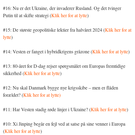
#16: Nu er det Ukraine, der invaderer Rusland. Og det tvinger
Putin til at skifte strategi (
Klik her for at lytte
)
#15: De største geopolitiske lektier fra halvåret 2024 (
Klik her for at
lytte
)
#14: Vesten er fanget i hybridkrigens gråzone (
Klik her for at lytte
)
#13: 80-året for D-dag rejser spørgsmålet om Europas fremtidige
sikkerhed (
Klik her for at lytte
)
#12: Nu skal Danmark bygge nye krigsskibe – men er flåden
forældet? (
Klik her for at lytte)
#11: Har Vesten stadig røde linjer i Ukraine? (
Klik her for at lytte
)
#10: Xi Jinping begår en fejl ved at satse på sine venner i Europa
(
Klik her for at lytte
)