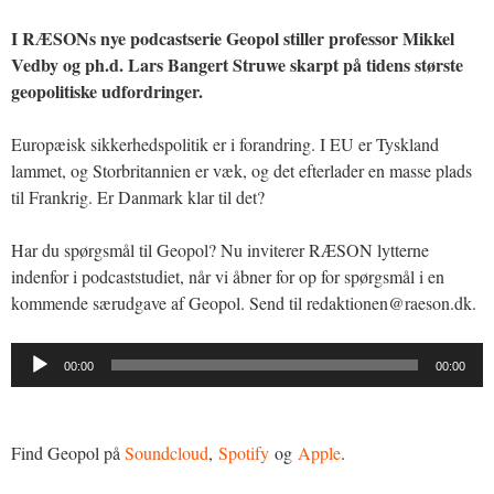
I RÆSONs nye podcastserie Geopol stiller professor Mikkel
Vedby og ph.d. Lars Bangert Struwe skarpt på tidens største
geopolitiske udfordringer.
Europæisk sikkerhedspolitik er i forandring. I EU er Tyskland
lammet, og Storbritannien er væk, og det efterlader en masse plads
til Frankrig. Er Danmark klar til det?
Har du spørgsmål til Geopol? Nu inviterer RÆSON lytterne
indenfor i podcaststudiet, når vi åbner for op for spørgsmål i en
kommende særudgave af Geopol. Send til redaktionen@raeson.dk.
Lydafspiller
00:00
00:00
Find Geopol på
Soundcloud
,
Spotify
og
Apple
.