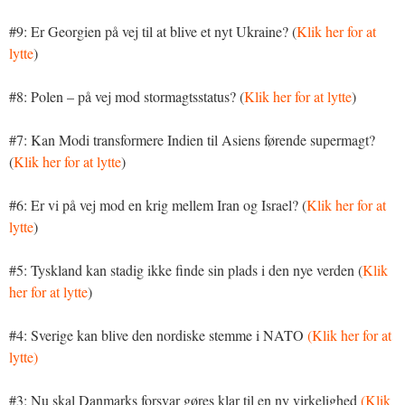
#9: Er Georgien på vej til at blive et nyt Ukraine? (
Klik her for at
lytte
)
#8: Polen – på vej mod stormagtsstatus? (
Klik her for at lytte
)
#7: Kan Modi transformere Indien til Asiens førende supermagt?
(
Klik her for at lytte
)
#6: Er vi på vej mod en krig mellem Iran og Israel? (
Klik her for at
lytte
)
#5: Tyskland kan stadig ikke finde sin plads i den nye verden (
Klik
her for at lytte
)
#4: Sverige kan blive den nordiske stemme i NATO
(Klik her for at
lytte)
#3: Nu skal Danmarks forsvar gøres klar til en ny virkelighed
(Klik