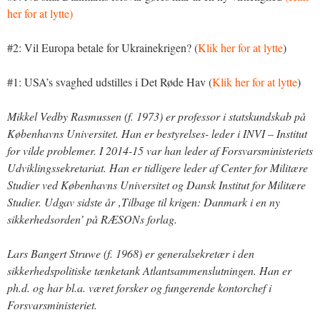
her for at lytte)
#2: Vil Europa betale for Ukrainekrigen? (
Klik her for at lytte
)
#1: USA’s svaghed udstilles i Det Røde Hav (
Klik her for at lytte
)
Mikkel Vedby Rasmussen (f. 1973) er professor i statskundskab på
Københavns Universitet. Han er bestyrelses- leder i INVI – Institut
for vilde problemer. I 2014-15 var han leder af Forsvarsministeriets
Udviklingssekretariat. Han er tidligere leder af Center for Militære
Studier ved Københavns Universitet og Dansk Institut for Militære
Studier. Udgav sidste år ‚Tilbage til krigen: Danmark i en ny
sikkerhedsorden’ på RÆSONs forlag.
Lars Bangert Struwe (f. 1968) er generalsekretær i den
sikkerhedspolitiske tænketank Atlantsammenslutningen. Han er
ph.d. og har bl.a. været forsker og fungerende kontorchef i
Forsvarsministeriet.