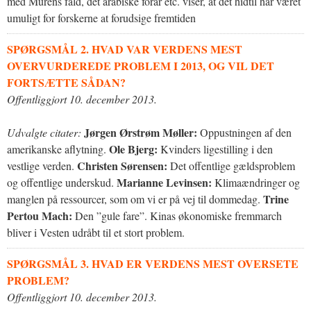
med Murens fald, det arabiske forår etc. viser, at det hidtil har været
umuligt for forskerne at forudsige fremtiden
SPØRGSMÅL 2. HVAD VAR VERDENS MEST
OVERVURDEREDE PROBLEM I 2013, OG VIL DET
FORTSÆTTE SÅDAN?
Offentliggjort 10. december 2013.
Jørgen Ørstrøm Møller:
Udvalgte citater:
Oppustningen af den
Ole Bjerg:
amerikanske aflytning.
Kvinders ligestilling i den
Christen Sørensen:
vestlige verden.
Det offentlige gældsproblem
Marianne Levinsen:
og offentlige underskud.
Klimaændringer og
Trine
manglen på ressourcer, som om vi er på vej til dommedag.
Pertou Mach:
Den ”gule fare”. Kinas økonomiske fremmarch
bliver i Vesten udråbt til et stort problem.
SPØRGSMÅL 3. HVAD ER VERDENS MEST OVERSETE
PROBLEM?
Offentliggjort 10. december 2013.