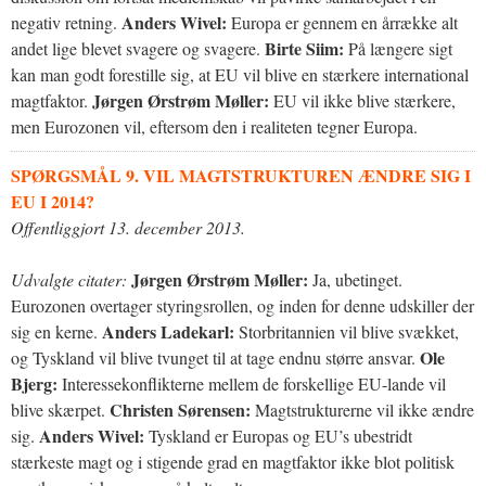
Anders Wivel:
negativ retning.
Europa er gennem en årrække alt
Birte Siim:
andet lige blevet svagere og svagere.
På længere sigt
kan man godt forestille sig, at EU vil blive en stærkere international
Jørgen Ørstrøm Møller:
magtfaktor.
EU vil ikke blive stærkere,
men Eurozonen vil, eftersom den i realiteten tegner Europa.
SPØRGSMÅL 9. VIL MAGTSTRUKTUREN ÆNDRE SIG I
EU I 2014?
Offentliggjort 13. december 2013.
Jørgen Ørstrøm Møller:
Udvalgte citater:
Ja, ubetinget.
Eurozonen overtager styringsrollen, og inden for denne udskiller der
Anders Ladekarl:
sig en kerne.
Storbritannien vil blive svækket,
Ole
og Tyskland vil blive tvunget til at tage endnu større ansvar.
Bjerg:
Interessekonflikterne mellem de forskellige EU-lande vil
Christen Sørensen:
blive skærpet.
Magtstrukturerne vil ikke ændre
Anders Wivel:
sig.
Tyskland er Europas og EU’s ubestridt
stærkeste magt og i stigende grad en magtfaktor ikke blot politisk