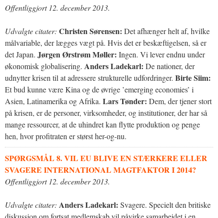
Offentliggjort 12. december 2013.
Christen Sørensen:
Udvalgte citater:
Det afhænger helt af, hvilke
målvariable, der lægges vægt på. Hvis det er beskæftigelsen, så er
Jørgen Ørstrøm Møller:
det Japan.
Ingen. Vi lever endnu under
Anders Ladekarl:
økonomisk globalisering.
De nationer, der
Birte Siim:
udnytter krisen til at adressere strukturelle udfordringer.
Et bud kunne være Kina og de øvrige ’emerging economies’ i
Lars Tønder:
Asien, Latinamerika og Afrika.
Dem, der tjener stort
på krisen, er de personer, virksomheder, og institutioner, der har så
mange ressourcer, at de uhindret kan flytte produktion og penge
hen, hvor profitraten er størst her-og-nu.
SPØRGSMÅL 8. VIL EU BLIVE EN STÆRKERE ELLER
SVAGERE INTERNATIONAL MAGTFAKTOR I 2014?
Offentliggjort 12. december 2013.
Anders Ladekarl:
Udvalgte citater:
Svagere. Specielt den britiske
diskussion om fortsat medlemskab vil påvirke samarbejdet i en