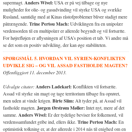
Anders Wivel:
supermagt.
USA er på vej tilbage og nye
muligheder for olie- og gasudvinding vil styrke USA og svække
Rusland, samtidig med at Kinas råstofproblemer bliver stadigt mere
Trine Pertou Mach:
påtrængende.
Udviklingen fra en unipolær
verdensorden til en multipolær er allerede begyndt og vil fortsætte.
For højrefløjen er aflysningen af USA’s position et tab. Vi andre må
se det som en positiv udvikling, der kan øge stabiliteten.
SPØRGSMÅL 5. HVORDAN VIL SYRIEN-KONFLIKTEN
UDVIKLE SIG – OG VIL ASSAD FASTHOLDE MAGTEN?
Offentliggjort 11. december 2013.
Anders Ladekarl:
Udvalgte citater:
Konflikten vil fortsætte.
Assad vil styrke sin magt og tage territorium tilbage fra oprøret,
Birte Siim:
men uden at vinde krigen.
Alt tyder på, at Assad vil
Jørgen Ørstrøm Møller:
fastholde magten.
Intet nyt, mere af det
Anders Wivel:
samme.
Er der tydelige beviser for folkemord, vil
Trine Pertou Mach:
verdenssamfundet gribe ind, ellers ikke.
En
optimistisk tolkning er, at der allerede i 2014 nås til enighed om en