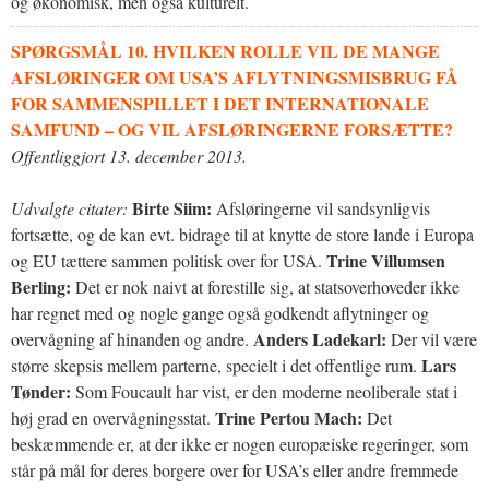
og økonomisk, men også kulturelt.
SPØRGSMÅL 10. HVILKEN ROLLE VIL DE MANGE
AFSLØRINGER OM USA’S AFLYTNINGSMISBRUG FÅ
FOR SAMMENSPILLET I DET INTERNATIONALE
SAMFUND – OG VIL AFSLØRINGERNE FORSÆTTE?
Offentliggjort 13. december 2013.
Birte Siim:
Udvalgte citater:
Afsløringerne vil sandsynligvis
fortsætte, og de kan evt. bidrage til at knytte de store lande i Europa
Trine Villumsen
og EU tættere sammen politisk over for USA.
Berling:
Det er nok naivt at forestille sig, at statsoverhoveder ikke
har regnet med og nogle gange også godkendt aflytninger og
Anders Ladekarl:
overvågning af hinanden og andre.
Der vil være
Lars
større skepsis mellem parterne, specielt i det offentlige rum.
Tønder:
Som Foucault har vist, er den moderne neoliberale stat i
Trine Pertou Mach:
høj grad en overvågningsstat.
Det
beskæmmende er, at der ikke er nogen europæiske regeringer, som
står på mål for deres borgere over for USA’s eller andre fremmede