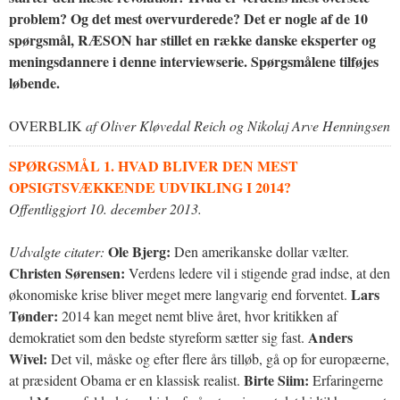
problem? Og det mest overvurderede? Det er nogle af de 10
spørgsmål, RÆSON har stillet en række danske eksperter og
meningsdannere i denne interviewserie. Spørgsmålene tilføjes
løbende.
OVERBLIK
af Oliver Kløvedal Reich og Nikolaj Arve Henningsen
SPØRGSMÅL 1. HVAD BLIVER DEN MEST
OPSIGTSVÆKKENDE UDVIKLING I 2014?
Offentliggjort 10. december 2013.
Ole Bjerg:
Udvalgte citater:
Den amerikanske dollar vælter.
Christen Sørensen:
Verdens ledere vil i stigende grad indse, at den
Lars
økonomiske krise bliver meget mere langvarig end forventet.
Tønder:
2014 kan meget nemt blive året, hvor kritikken af
Anders
demokratiet som den bedste styreform sætter sig fast.
Wivel:
Det vil, måske og efter flere års tilløb, gå op for europæerne,
Birte Siim:
at præsident Obama er en klassisk realist.
Erfaringerne