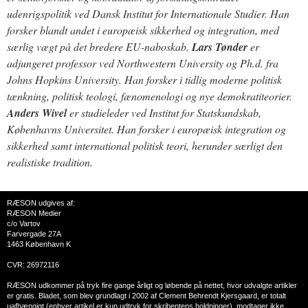
udenrigspolitik ved Dansk Institut for Internationale Studier. Han
forsker blandt andet i europæisk sikkerhed og integration, med
særlig vægt på det bredere EU-naboskab.
Lars Tønder
er
adjungeret professor ved Northwestern University og Ph.d. fra
Johns Hopkins University. Han forsker i tidlig moderne politisk
tænkning, politisk teologi, fænomenologi og nye demokratiteorier.
Anders Wivel
er studieleder ved Institut for Statskundskab,
Københavns Universitet. Han forsker i europæisk integration og
sikkerhed samt international politisk teori, herunder særligt den
realistiske tradition.
RÆSON udgives af:
RÆSON Medier
c/o Vartov
Farvergade 27A
1463 København K
CVR: 26972116
RÆSON udkommer på tryk fire gange årligt og løbende på nettet, hvor udvalgte artikler
er gratis. Bladet, som blev grundlagt i 2002 af Clement Behrendt Kjersgaard, er totalt
uafhængigt (enhver artikel er kun udtryk for skribentens holdninger), modtager ikke