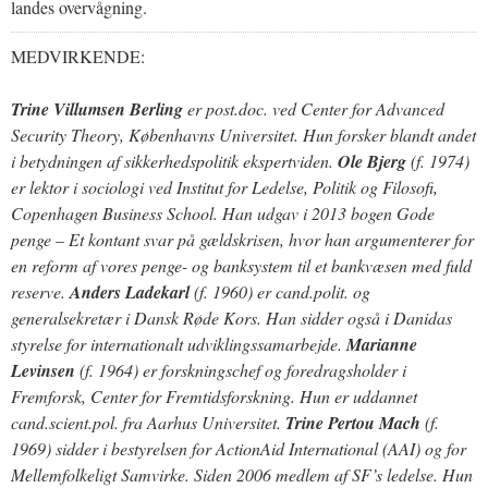
landes overvågning.
MEDVIRKENDE:
Trine Villumsen Berling
er post.doc. ved Center for Advanced
Security Theory, Københavns Universitet. Hun forsker blandt andet
i betydningen af sikkerhedspolitik ekspertviden.
Ole Bjerg
(f. 1974)
er lektor i sociologi ved Institut for Ledelse, Politik og Filosofi,
Copenhagen Business School. Han udgav i 2013 bogen Gode
penge – Et kontant svar på gældskrisen, hvor han argumenterer for
en reform af vores penge- og banksystem til et bankvæsen med fuld
reserve.
Anders Ladekarl
(f. 1960) er cand.polit. og
generalsekretær i Dansk Røde Kors. Han sidder også i Danidas
styrelse for internationalt udviklingssamarbejde.
Marianne
Levinsen
(f. 1964) er forskningschef og foredragsholder i
Fremforsk, Center for Fremtidsforskning. Hun er uddannet
cand.scient.pol. fra Aarhus Universitet.
Trine Pertou Mach
(f.
1969) sidder i bestyrelsen for ActionAid International (AAI) og for
Mellemfolkeligt Samvirke. Siden 2006 medlem af SF’s ledelse. Hun