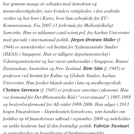
har gennem mange år arbejdet med demokrati og
menneskerettigheder, især kvinders rettigheder, i den arabiske
verden og har boet i Kairo, hvor hun arbejdede for EU-
Kommissionen. Fra 2007-13 forkvinde for Mellemfolkeligt
Samvirke. Hun er uddannet cand.scient.pol. fra Aarhus Universitet
med speciale i international politik.
Jørgen Ørstrøm Møller
(f.
1944) er seniorforsker ved Institut for Sydøstasiatiske Studier
(ISEAS) i Singapore. Han er tidligere departementschef i
Udenrigsministeriet og har været ambassadør i Singapore, Brunei
Darussalam, Australien og New Zealand.
Birte Siim
(f. 1945) er
professor ved Institut for Kultur og Globale Studier, Aarhus
Universitet. Hun forsker blandt andet i køn og medborgerskab.
Christen Sørensen
(f. 1945) er professor emeritus i økonomi. Han
var formand for Det Økonomiske Råd (“overvismand”) 1985-1988
og bestyrelsesformand for AE-rådet 1988-2006. Han udgav i 2013
bogen Finanskrisen – kleptokratiets konsekvens, som handler om
forløbet op til finanskrisens udbrud i september 2008 og indeholder
en række konkrete bud til den fremtidige politik.
Fabrizio Tassinari
er seniorforsker og koordinator af forskningsområdet