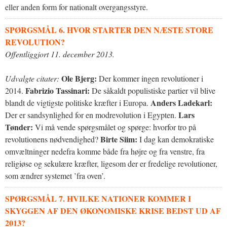
eller anden form for nationalt overgangsstyre.
SPØRGSMÅL 6. HVOR STARTER DEN NÆSTE STORE
REVOLUTION?
Offentliggjort 11. december 2013.
Ole Bjerg:
Udvalgte citater:
Der kommer ingen revolutioner i
Fabrizio Tassinari:
2014.
De såkaldt populistiske partier vil blive
Anders Ladekarl:
blandt de vigtigste politiske kræfter i Europa.
Lars
Der er sandsynlighed for en modrevolution i Egypten.
Tønder:
Vi må vende spørgsmålet og spørge: hvorfor tro på
Birte Siim:
revolutionens nødvendighed?
I dag kan demokratiske
omvæltninger nedefra komme både fra højre og fra venstre, fra
religiøse og sekulære kræfter, ligesom der er fredelige revolutioner,
som ændrer systemet ’fra oven’.
SPØRGSMÅL 7. HVILKE NATIONER KOMMER I
SKYGGEN AF DEN ØKONOMISKE KRISE BEDST UD AF
2013?