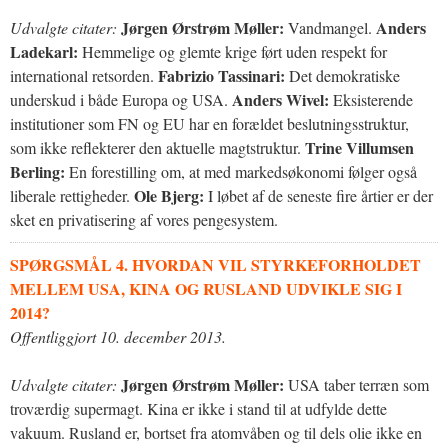
Jørgen Ørstrøm Møller:
Anders
Udvalgte citater:
Vandmangel.
Ladekarl:
Hemmelige og glemte krige ført uden respekt for
Fabrizio Tassinari:
international retsorden.
Det demokratiske
Anders Wivel:
underskud i både Europa og USA.
Eksisterende
institutioner som FN og EU har en forældet beslutningsstruktur,
Trine Villumsen
som ikke reflekterer den aktuelle magtstruktur.
Berling:
En forestilling om, at med markedsøkonomi følger også
Ole Bjerg:
liberale rettigheder.
I løbet af de seneste fire årtier er der
sket en privatisering af vores pengesystem.
SPØRGSMÅL 4. HVORDAN VIL STYRKEFORHOLDET
MELLEM USA, KINA OG RUSLAND UDVIKLE SIG I
2014?
Offentliggjort 10. december 2013.
Jørgen Ørstrøm Møller:
Udvalgte citater:
USA taber terræn som
troværdig supermagt. Kina er ikke i stand til at udfylde dette
vakuum. Rusland er, bortset fra atomvåben og til dels olie ikke en