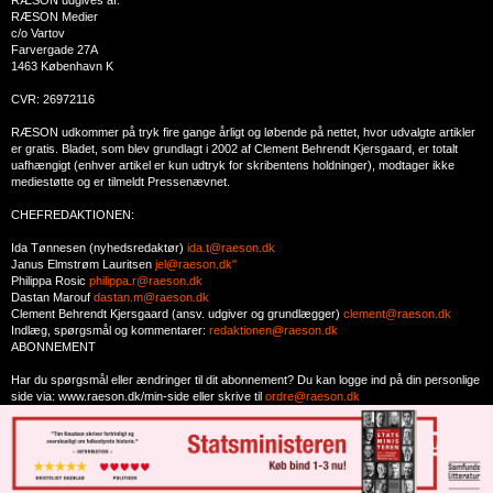
RÆSON udgives af:
RÆSON Medier
c/o Vartov
Farvergade 27A
1463 København K
CVR: 26972116
RÆSON udkommer på tryk fire gange årligt og løbende på nettet, hvor udvalgte artikler
er gratis. Bladet, som blev grundlagt i 2002 af Clement Behrendt Kjersgaard, er totalt
uafhængigt (enhver artikel er kun udtryk for skribentens holdninger), modtager ikke
mediestøtte og er tilmeldt Pressenævnet.
CHEFREDAKTIONEN:
Ida Tønnesen (nyhedsredaktør)
ida.t@raeson.dk
Janus Elmstrøm Lauritsen
jel@raeson.dk"
Philippa Rosic
philippa.r@raeson.dk
Dastan Marouf
dastan.m@raeson.dk
Clement Behrendt Kjersgaard (ansv. udgiver og grundlægger)
clement@raeson.dk
Indlæg, spørgsmål og kommentarer:
redaktionen@raeson.dk
ABONNEMENT
Har du spørgsmål eller ændringer til dit abonnement? Du kan logge ind på din personlige
side via: www.raeson.dk/min-side eller skrive til
ordre@raeson.dk