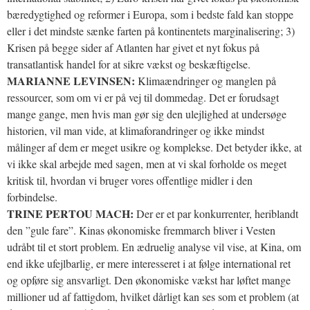
bæredygtighed og reformer i Europa, som i bedste fald kan stoppe
eller i det mindste sænke farten på kontinentets marginalisering; 3)
Krisen på begge sider af Atlanten har givet et nyt fokus på
transatlantisk handel for at sikre vækst og beskæftigelse.
MARIANNE LEVINSEN:
Klimaændringer og manglen på
ressourcer, som om vi er på vej til dommedag. Det er forudsagt
mange gange, men hvis man gør sig den ulejlighed at undersøge
historien, vil man vide, at klimaforandringer og ikke mindst
målinger af dem er meget usikre og komplekse. Det betyder ikke, at
vi ikke skal arbejde med sagen, men at vi skal forholde os meget
kritisk til, hvordan vi bruger vores offentlige midler i den
forbindelse.
TRINE PERTOU MACH:
Der er et par konkurrenter, heriblandt
den ”gule fare”. Kinas økonomiske fremmarch bliver i Vesten
udråbt til et stort problem. En ædruelig analyse vil vise, at Kina, om
end ikke ufejlbarlig, er mere interesseret i at følge international ret
og opføre sig ansvarligt. Den økonomiske vækst har løftet mange
millioner ud af fattigdom, hvilket dårligt kan ses som et problem (at