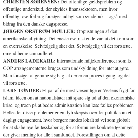
CHRISTEN SØRENSEN:
Det offentlige gældsproblem og
offentlige underskud, der skyldes finanssektoren, men hvor
offentligt overforbrug forsøges udlagt som syndebuk – også med
bidrag fra den danske dagspresse.
JØRGEN ØRSTRØM MØLLER:
Oppustningen af den
amerikanske aflytning. Det eneste overraskende var, at det kom som
en overraskelse. Selvfølgelig sker det. Selvfølgelig vil det fortsætte,
omend bedre camoufleret.
ANDERS LADEKARL:
Internationale miljøkonferencer som fx
COP-arrangementerne bruges som undskyldning for intet at gøre.
Man forsøger at gemme sig bag, at der er en proces i gang, og det
vil fortsætte.
LARS TØNDER:
Et par af de mest væsentlige er Vestens frygt for
islam, ideen om at nationalstater må spare sig ud af den økonomiske
krise, og troen på at bedre administration kan løse fælles problemer.
Fælles for disse problemer er en dyb skepsis over for politik som et
dagligt engagement, hvor borgere mødes lokalt så vel som globalt
for at skabe nye fællesskaber og for at formulere konkrete løsninger,
der giver mening for alle i samfundet. Forestillingen om at dette