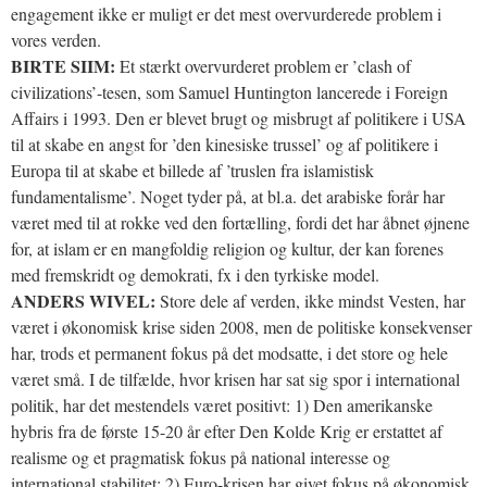
engagement ikke er muligt er det mest overvurderede problem i
vores verden.
BIRTE SIIM:
Et stærkt overvurderet problem er ’clash of
civilizations’-tesen, som Samuel Huntington lancerede i Foreign
Affairs i 1993. Den er blevet brugt og misbrugt af politikere i USA
til at skabe en angst for ’den kinesiske trussel’ og af politikere i
Europa til at skabe et billede af ’truslen fra islamistisk
fundamentalisme’. Noget tyder på, at bl.a. det arabiske forår har
været med til at rokke ved den fortælling, fordi det har åbnet øjnene
for, at islam er en mangfoldig religion og kultur, der kan forenes
med fremskridt og demokrati, fx i den tyrkiske model.
ANDERS WIVEL:
Store dele af verden, ikke mindst Vesten, har
været i økonomisk krise siden 2008, men de politiske konsekvenser
har, trods et permanent fokus på det modsatte, i det store og hele
været små. I de tilfælde, hvor krisen har sat sig spor i international
politik, har det mestendels været positivt: 1) Den amerikanske
hybris fra de første 15-20 år efter Den Kolde Krig er erstattet af
realisme og et pragmatisk fokus på national interesse og
international stabilitet; 2) Euro-krisen har givet fokus på økonomisk