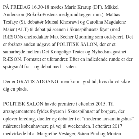
PÅ FREDAG 16.30-18 mødes Marie Krarup (DF), Mikkel
Andersson (RokokoPostens medgrundlægger mm.), Mattias
Tesfaye (S), debattør Mursal Khosrawi og Carolina Magdalene
Maier (ALT) til debat på scenen i Skuespilhusets foyer (med
RÆSONs chefredaktør Max Secher Quorning som ordstyrer). Det
er forårets anden udgave af POLITISK SALON, der er et
samarbejde mellem Det Kongelige Teater og Nyhedsmagasinet
RÆSON. Formatet er uforandret: Efter en indledende runde er der
spørgsmål fra – og debat med – salen.
Der er GRATIS ADGANG, men kom i god tid, hvis du vil sikre
dig en plads.
POLITISK SALON havde premiere i efteråret 2015. Til
arrangementerne fyldes foyeren i Skuespilhuset af borgere, der
oplever foredrag, dueller og debatter i et “moderne forsamlingshus”
målrettet københavnere på vej til weekenden. I efteråret 2017
medvirkede bl.a. Margrethe Vestager, Søren Pind og Morten