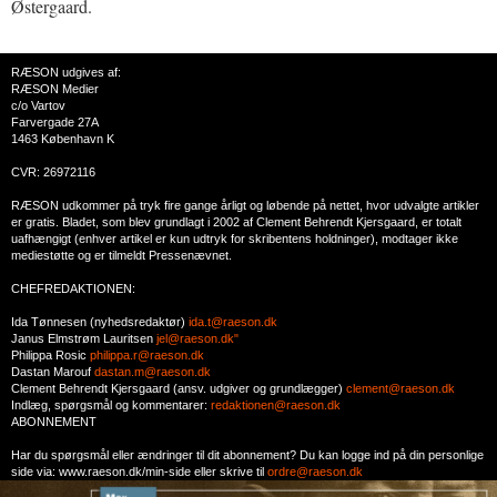
Østergaard.
RÆSON udgives af:
RÆSON Medier
c/o Vartov
Farvergade 27A
1463 København K
CVR: 26972116
RÆSON udkommer på tryk fire gange årligt og løbende på nettet, hvor udvalgte artikler
er gratis. Bladet, som blev grundlagt i 2002 af Clement Behrendt Kjersgaard, er totalt
uafhængigt (enhver artikel er kun udtryk for skribentens holdninger), modtager ikke
mediestøtte og er tilmeldt Pressenævnet.
CHEFREDAKTIONEN:
Ida Tønnesen (nyhedsredaktør)
ida.t@raeson.dk
Janus Elmstrøm Lauritsen
jel@raeson.dk"
Philippa Rosic
philippa.r@raeson.dk
Dastan Marouf
dastan.m@raeson.dk
Clement Behrendt Kjersgaard (ansv. udgiver og grundlægger)
clement@raeson.dk
Indlæg, spørgsmål og kommentarer:
redaktionen@raeson.dk
ABONNEMENT
Har du spørgsmål eller ændringer til dit abonnement? Du kan logge ind på din personlige
side via: www.raeson.dk/min-side eller skrive til
ordre@raeson.dk