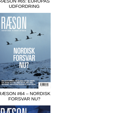
RÆSON #65: EUROPAS
UDFORDRING
RÆSON #64 – NORDISK
FORSVAR NU?