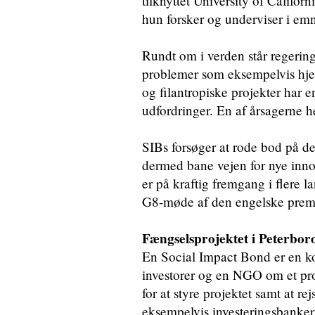
tilknyttet University of Califo
hun forsker og underviser i emn
Rundt om i verden står regering
problemer som eksempelvis hjem
og filantropiske projekter har 
udfordringer. En af årsagerne h
SIBs forsøger at rode bod på de
dermed bane vejen for nye inno
er på kraftig fremgang i flere 
G8-møde af den engelske prem
Fængselsprojektet i Peterbo
En Social Impact Bond er en ko
investorer og en NGO om et pro
for at styre projektet samt at re
eksempelvis investeringsbanker e