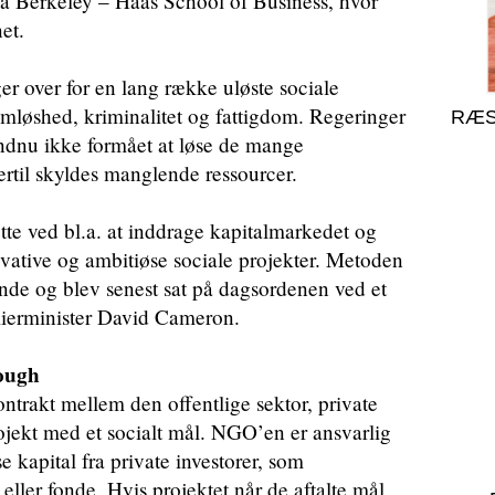
rnia Berkeley – Haas School of Business, hvor
et.
er over for en lang række uløste sociale
løshed, kriminalitet og fattigdom. Regeringer
RÆS
endnu ikke formået at løse de mange
ertil skyldes manglende ressourcer.
tte ved bl.a. at inddrage kapitalmarkedet og
vative og ambitiøse sociale projekter. Metoden
lande og blev senest sat på dagsordenen ved et
ierminister David Cameron.
rough
ntrakt mellem den offentlige sektor, private
jekt med et socialt mål. NGO’en er ansvarlig
jse kapital fra private investorer, som
ller fonde. Hvis projektet når de aftalte mål,