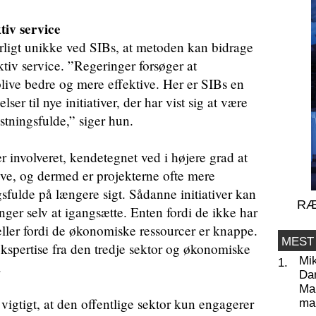
tiv service
ærligt unikke ved SIBs, at metoden kan bidrage
ektiv service. ”Regeringer forsøger at
 blive bedre og mere effektive. Her er SIBs en
ser til nye initiativer, der har vist sig at være
tningsfulde,” siger hun.
r involveret, kendetegnet ved i højere grad at
ve, og dermed er projekterne ofte mere
fulde på længere sigt. Sådanne initiativer kan
RÆ
nger selv at igangsætte. Enten fordi de ikke har
ller fordi de økonomiske ressourcer er knappe.
MEST
spertise fra den tredje sektor og økonomiske
Mi
1.
.
Da
Man
vigtigt, at den offentlige sektor kun engagerer
ma