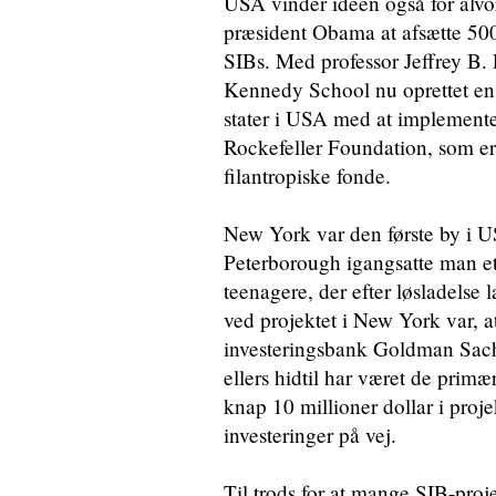
USA vinder ideen også for alvor 
præsident Obama at afsætte 500 
SIBs. Med professor Jeffrey B.
Kennedy School nu oprettet en 
stater i USA med at implemente
Rockefeller Foundation, som e
filantropiske fonde.
New York var den første by i U
Peterborough igangsatte man et
teenagere, der efter løsladelse l
ved projektet i New York var, 
investeringsbank Goldman Sachs
ellers hidtil har været de prim
knap 10 millioner dollar i proje
investeringer på vej.
Til trods for at mange SIB-proje