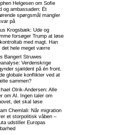
ephen Helgesen om Sofie
d og ambassaden: Ét
gørende spørgsmål mangler
svar på
aus Krogsbæk: Ude og
emme forsøger Trump at løse
 kontroltab med magt. Han
 det hele meget værre
rs Bangert Struwes
eanalyse: Verdenskrige
ynder sjældent på én front.
de globale konflikter ved at
elte sammen?
hael Olrik-Andersen: Alle
er om AI. Ingen taler om
ovet, det skal løse
am Chemlali: Når migration
ver et storpolitisk våben –
ta udstiller Europas
rbarhed