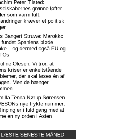
chim Peter Tilsted:
selskabernes grønne løfter
er som varm luft.
andringer kræver et politisk
gør
rs Bangert Struwe: Marokko
 fundet Spaniens bløde
anke – og dermed også EU og
TOs
oline Olesen: Vi tror, at
ens kriser er enkeltstående
blemer, der skal løses én af
ngen. Men de hænger
mmen
milla Tenna Nørup Sørensen
RÆSONs nye trykte nummer:
Jinping er i fuld gang med at
me en ny orden i Asien
 LÆSTE SENESTE MÅNED