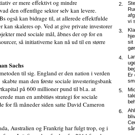
itiativ er mere effektivt og mindre
St
2.
Ru
hvad den offentlige sektor selv kan levere.
af
SIBs også kan bidrage til, at allerede effektfulde
vi 
 kan skaleres op. Ved at give private investorer
Kl
3.
projekter med sociale mål, åbnes der op for en
hj
rcer, så initiativerne kan nå ud til en større
sit
gør
La
4.
ug
an Sachs
beg
 metoden til sig. England er den nation i verden
Er 
 skabte man den første sociale investeringsbank
sm
kapital på 600 millioner pund til bl.a. at
Mic
5.
erede man en ambitiøs strategi for sociale
tal
beh
de for få måneder siden satte David Cameron
Ahl
6.
bli
Ceu
a, Australien og Frankrig har fulgt trop, og i
så