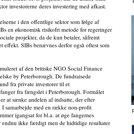
ktor investorerne deres investering med afkast.
elserne i den offentlige sektor som følge af
IBs en økonomisk risikofri metode for regeringer
sociale projekter, da de kun betaler, såfremt
t effekt. SIBs benævnes derfor også oftest som
ormuleret af den britiske NGO Social Finance
elske by Peterborough. De fundraisede
d fra private investorer til et
0 fanger fra fængslet i Peterborough. Formålet
 er at sænke andelen af indsatte, der efter
t. I samarbejde med en række non-profit
ammer igangsat for bl.a. at øge fangernes
 endnu ikke færdigt men de hidtidige resultater