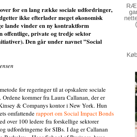
RÆS
 over for en lang række sociale udfordringer,
ga
udgetter ikke efterlader meget økonomisk
nett
tlige lande vinder en ny kontraktform
 offentlige, private og tredje sektor
nitiativer). Den går under navnet ”Social
Køb 
Jensen
etode for regeringer til at opskalere sociale
t”. Ordene kommer fra Laura Callanan, der er
McKinsey & Companys kontor i New York. Hun
maets omfattende
rapport om Social Impact Bonds
ed over 100 ledere fra forskellige sektorer
 og udfordringerne for SIBs. I dag er Callanan