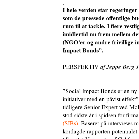
.
I hele verden står regeringer
som de pressede offentlige b
rum til at tackle. I flere ves
imidlertid nu frem mellem den
(NGO’er og andre frivillige i
Impact Bonds”.
af Jeppe Berg 
PERSPEKTIV
”Social Impact Bonds er en ny m
initiativer med en påvist effek
tidligere Senior Expert ved 
stod sidste år i spidsen for fir
(SIBs)
. Baseret på interviews m
kortlagde rapporten potentialet