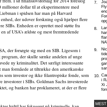
frem. I sit finanslovsforslag for 2014 foreslog
Joa
7.
millioner dollar til at eksperimentere med
Fly
end
 Liebman i spidsen har man på Harvard
For
enhed, der udover forskning også hjælper flere
op
re SIBs. Enheden er oprettet med støtte fra
La
8.
r en af USA’s ældste og mest fremtrædende
har
fl
NA
Nic
SA, der forsøgte sig med en SIB. Ligesom i
9.
tid
 program, der skulle sænke andelen af unge
pro
avede ny kriminalitet. Det særligt interessante
ga
at man formåede at tiltrække den amerikanske
sa
 som investor og ikke filantropiske fonde, som
Ca
10.
i 
ære investorer i SIBs. Goldman Sachs investerede
Xi 
ktet, og banken har proklameret, at der er flere
for
MEST
kter hidtil har fokuseret på kriminelle, kan