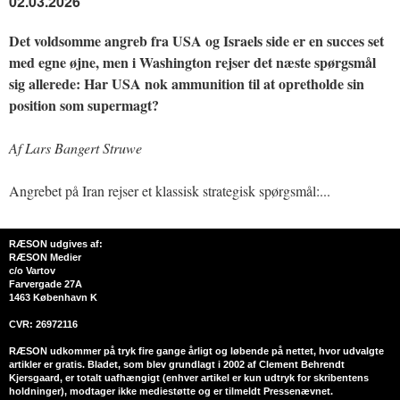
02.03.2026
Det voldsomme angreb fra USA og Israels side er en succes set
med egne øjne, men i Washington rejser det næste spørgsmål
sig allerede: Har USA nok ammunition til at opretholde sin
position som supermagt?
Af Lars Bangert Struwe
Angrebet på Iran rejser et klassisk strategisk spørgsmål:...
RÆSON udgives af:
RÆSON Medier
c/o Vartov
Farvergade 27A
1463 København K
CVR: 26972116
RÆSON udkommer på tryk fire gange årligt og løbende på nettet, hvor udvalgte
artikler er gratis. Bladet, som blev grundlagt i 2002 af Clement Behrendt
Kjersgaard, er totalt uafhængigt (enhver artikel er kun udtryk for skribentens
holdninger), modtager ikke mediestøtte og er tilmeldt Pressenævnet.