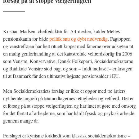
forsøg på at stoppe vælgerflugten
_______
Kristian Madsen, chefredaktør for A4-medier, kalder Mettes
pensionskanin for både
politik snu og dybt nødvendig
. Fagtoppen
og venstrefløjen har helt rituelt kippet med fanerne over udsigten til
en mulig genforhandling af det katastrofale velfærdsforlig fra 2006
som Venstre, Konservative, Dansk Folkeparti, Socialdemokraterne
og Radikale Venstre stod bag, og som – fuldt indfaset – er årsagen
til at Danmark får den ultimativt højeste pensionsalder i EU.
Men Socialdemokratiets forslag er ikke et opgør med tre årtiers
nyliberale angreb på lønmodtagernes rettigheder og velfærd. Det er
et forsøg på at stoppe vælgerflugten og har intet at gøre med omsorg
for det flertal af arbejderne, som har hårdt fysisk og psykisk arbejde
gennem mange år.
Forslaget er kynisme forklædt som klassisk socialdemokratisme –