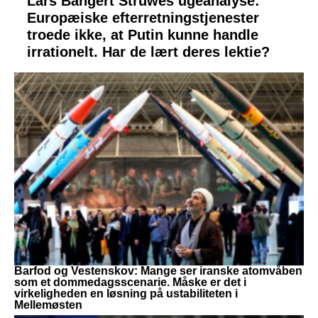
Lars Bangert Struwes ugeanalyse:
Europæiske efterretningstjenester
troede ikke, at Putin kunne handle
irrationelt. Har de lært deres lektie?
Barfod og Vestenskov: Mange ser iranske atomvåben
som et dommedagsscenarie. Måske er det i
virkeligheden en løsning på ustabiliteten i
Mellemøsten