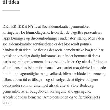
til tiden
_______
DET ER IKKE NYT, at Socialdemokratiet gennemfører
forringelser for lønmodtagerne, hvorefter de bagefter præsenterer
lappeløsninger og discountordninger under stort ståhej. Men i den
socialdemokratiske selvforståelse er det blot solidt politisk
håndværk til tiden. De fleste i det socialdemokratiske bagland har
typisk en virkeligt dårlig hukommelse, når det kommer til deres
partis ugerninger igennem de seneste fire årtier. Og når de får lugten
af fortidens klassiske reformisme, hvor partiet
rent faktisk
kæmpede
for lønmodtagerrettigheder og velfærd, bliver de bløde i knæene og
håber, at den tid er tilbage – og så vælger de at tilgive tidligere
dødssynder som for eksempel afskaffelse af Store Bededag,
gennemførelse af budgetloven, forringelse af dagpengene,
arbejdsudbudsreformerne, Arne-pensionen og velfærdsforliget i
2006.