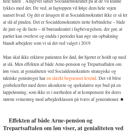
hele tiden”. Alligevel satser Socialdemokratiet på at de vil kunne
lykkes med det. De ved, at fagtoppen vil følge dem hele vejen
uanset hvad. Og det er årsagen til at Socialdemokratiet ikke er så let
at slå af pinden. Det er Socialdemokratiets tætte forbindelse – både
de jure og de facto – til bureaukratiet i fagbevægelsen, der gør, at
partiet kan overleve og endda i perioder kan øge sin opbakning
blandt arbejdere som vi så det ved valget i 2019.
Man skal ikke erklære patienten for død, før hjertet er holdt op med
at slå. Men effekten af både Arne-pension og Trepartsaftalen om
løn viser, at genialiteten ved Socialdemokratiets strategiske og
taktiske genistreger har
en stærkt begrænset levetid
. Det vil blive
genbekræftet med deres ukonkrete og spekulative nye bud på en
lappeløsning, som ikke er i nærheden af at kompensere for deres
største svinestreg mod arbejderklassen på tværs af generationer. ■
Effekten af både Arne-pension og
Trepartsaftalen om løn viser, at genialiteten ved