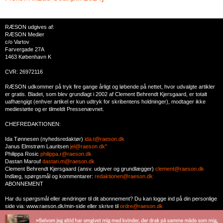
RÆSON udgives af:
RÆSON Medier
c/o Vartov
Farvergade 27A
1463 København K
CVR: 26972116
RÆSON udkommer på tryk fire gange årligt og løbende på nettet, hvor udvalgte artikler
er gratis. Bladet, som blev grundlagt i 2002 af Clement Behrendt Kjersgaard, er totalt
uafhængigt (enhver artikel er kun udtryk for skribentens holdninger), modtager ikke
mediestøtte og er tilmeldt Pressenævnet.
CHEFREDAKTIONEN:
Ida Tønnesen (nyhedsredaktør)
ida.t@raeson.dk
Janus Elmstrøm Lauritsen
jel@raeson.dk"
Philippa Rosic
philippa.r@raeson.dk
Dastan Marouf
dastan.m@raeson.dk
Clement Behrendt Kjersgaard (ansv. udgiver og grundlægger)
clement@raeson.dk
Indlæg, spørgsmål og kommentarer:
redaktionen@raeson.dk
ABONNEMENT
Har du spørgsmål eller ændringer til dit abonnement? Du kan logge ind på din personlige
side via: www.raeson.dk/min-side eller skrive til
ordre@raeson.dk