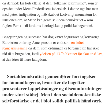
og dermed: En fortsættelse af den ”folkelige reformisme”, som er
opstået under Mette Frederiksens lederskab. I denne uge har man
med patos, indignation og håb skabt et kortvarigt momentum for
illusionen om, at Mette kan genrejse Socialdemokratiet – som
fuglen Fønix – til fordums ideologiske og politiske hegemoni.
Begejstringen og succesen har dog været begrænset og kortvarigt.
Euroferien omkring Arne-pension er endt som
en fedtet
regnearksløsning
og dem, som ordningen er beregnet for, har ikke
råd til at bruge den, fordi
ydelsen på 13.740 kroner før skat er så lav
,
at den fører til mere fattigdom.
Socialdemokratiet gennemfører forringelser
for lønmodtagerne, hvorefter de bagefter
præsenterer lappeløsninger og discountordninger
under stort ståhej. Men i den socialdemokratiske
selvforståelse er det blot solidt politisk håndværk