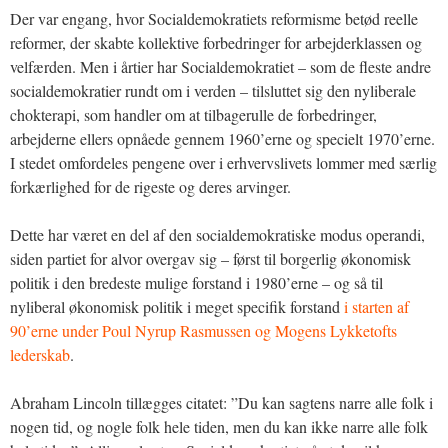
Der var engang, hvor Socialdemokratiets reformisme betød reelle
reformer, der skabte kollektive forbedringer for arbejderklassen og
velfærden. Men i årtier har Socialdemokratiet – som de fleste andre
socialdemokratier rundt om i verden – tilsluttet sig den nyliberale
chokterapi, som handler om at tilbagerulle de forbedringer,
arbejderne ellers opnåede gennem 1960’erne og specielt 1970’erne.
I stedet omfordeles pengene over i erhvervslivets lommer med særlig
forkærlighed for de rigeste og deres arvinger.
Dette har været en del af den socialdemokratiske modus operandi,
siden partiet for alvor overgav sig – først til borgerlig økonomisk
politik i den bredeste mulige forstand i 1980’erne – og så til
nyliberal økonomisk politik i meget specifik forstand
i starten af
90’erne under Poul Nyrup Rasmussen og Mogens Lykketofts
lederskab
.
Abraham Lincoln tillægges citatet: ”Du kan sagtens narre alle folk i
nogen tid, og nogle folk hele tiden, men du kan ikke narre alle folk