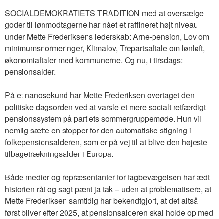
SOCIALDEMOKRATIETS TRADITION med at oversælge
goder til lønmodtagerne har nået et raffineret højt niveau
under Mette Frederiksens lederskab: Arne-pension, Lov om
minimumsnormeringer, Klimalov, Trepartsaftale om lønløft,
økonomiaftaler med kommunerne. Og nu, i tirsdags:
pensionsalder.
På et nanosekund har Mette Frederiksen overtaget den
politiske dagsorden ved at varsle et mere socialt retfærdigt
pensionssystem på partiets sommergruppemøde. Hun vil
nemlig sætte en stopper for den automatiske stigning i
folkepensionsalderen, som er på vej til at blive den højeste
tilbagetrækningsalder i Europa.
Både medier og repræsentanter for fagbevægelsen har ædt
historien råt og sagt pænt ja tak – uden at problematisere, at
Mette Frederiksen samtidig har bekendtgjort, at det altså
først bliver efter 2025, at pensionsalderen skal holde op med