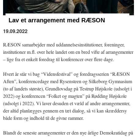
Lav et arrangement med RÆSON
19.09.2022
RÆSON samarbejder med uddannelsesinstitutioner, foreninger,
institutioner m.fl. over hele landet om en bred vifte af arrangementer
– lige fra et enkelt foredrag til konferencer over flere dage.
Hvert år står vi bag “Vidensfestival” og foredragsserien “RÆSON
Aften”, konferencedage med Rysensteen og Silkeborg Gymnasium
(to af landets største), Grundlovsdag på Testrup Højskole (udsolgt i
2022) og konferencen “Folket og magten” på Rødding Højskole
(udsolgt i 2022). Vi laver desuden et væld af andre arrangementer,
der altid planlægges gennem en tæt dialog, så vi kan skræddersy
både form og indhold til de givne rammer.
Blandt de seneste arrangementer er den nye årlige Demokratidag på