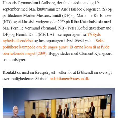
Hasseris Gymnasium i Aalborg, der fandt sted mandag 19.
september med bl.a. kulturminister Ane Halsboe-Jørgensen (S) og
partilederne Morten Messerschmidt (DF) og Marianne Karlsmose
(KD) og et klassisk vælgermøde 29/9 på Ribe Katedralskole med
bl.a. Pernille Vermund (formand, NB), Peter Kofod (næstformand,
DF) og Henrik Dahl (MF, LA) – se reportagen fra
TVSyds
nyhedsudsendelse
og læs reportagen i JyskeVestkysten:
Seks
politikere kæmpede om de unges gunst: Et emne kom til at fylde
overraskende meget (20/9)
. Begge steder med Clement Kjersgaard
som ordstyrer.
Kontakt os med en forespørgsel – eller for at få tilsendt en oversigt
over mulighederne: Skriv til
redaktionen@raeson.dk