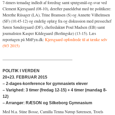
7-timers temadag indledt af foredrag samt sprøgsmål-og-svar ved
Clement Kjersgaard (08-10), derefter paneldebat med tre politikere:
Merethe Riisager (LA), Trine Bramsen (S) og Annette Vilhelmsen
(SF) (10.45-12) og endelig oplæg fra og diskussion med pressechef
Søren Søndergaard (DF), chefredaktør Poul Madsen (EB) samt
journalisten Kasper Kildegaard (Berlingske) (13-15). Læs
reportagen på MitFyn.dk:
Kjersgaard opfordrede til at tænke selv
(9/3 2015)
__________________________________
POLITIK I VERDEN
20+23. FEBRUAR 2015
– 2-dages-konference for gymnasiets elever
– Varighed: 3 timer (fredag 12-15) + 4 timer (mandag 8-
12)
– Arrangør: RÆSON og Silkeborg Gymnasium
Med bl.a. Stine Bosse, Camilla Tenna Nørup Sørensen, Troels