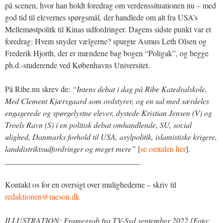
på scenen, hvor han holdt foredrag om verdenssituationen nu – med
god tid til elevernes spørgsmål, der handlede om alt fra USA’s
Mellemøstpolitk til Kinas udfordringer. Dagens sidste punkt var et
foredrag: Hvem snyder vælgerne? spurgte Asmus Leth Olsen og
Frederik Hjorth, der er mændene bag bogen “Poligak”, og begge
ph.d.-studerende ved Københavns Universitet.
På Ribe.nu skrev de:
“Intens debat i dag på Ribe Katedralskole.
Med Clement Kjærsgaard som ordstyrer, og en sal med særdeles
engagerede og spørgelystne elever, dystede Kristian Jensen (V) og
Troels Ravn (S) i en politisk debat omhandlende, SU, social
ulighed, Danmarks forhold til USA, asylpolitik, islamistiske krigere,
landdistriktsudfordringer og meget mere”
[
se omtalen her
].
__________________________________
Kontakt os for en oversigt over mulighederne – skriv til
redaktionen@raeson.dk
ILLUSTRATION: Framegrab fra TV-Syd september 2022 [Foto: