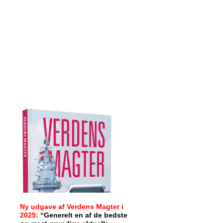
Ny udgave af Verdens Magter i
2025:
“Generelt en af de bedste