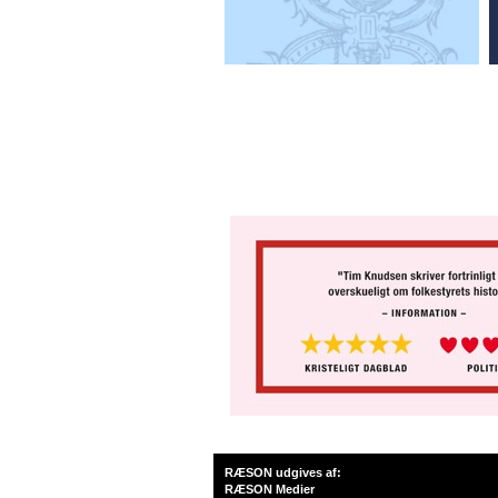
RÆSON udgives af:
RÆSON Medier