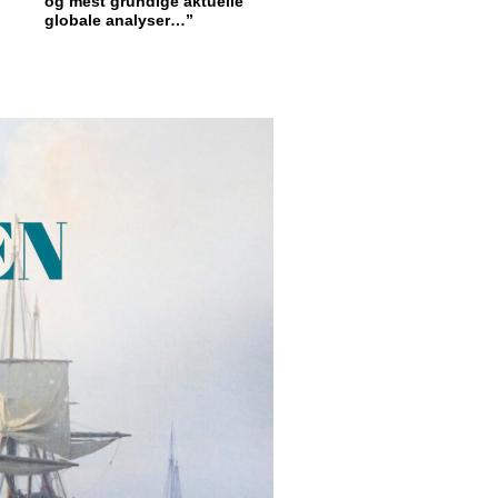
og mest grundige aktuelle
globale analyser…”