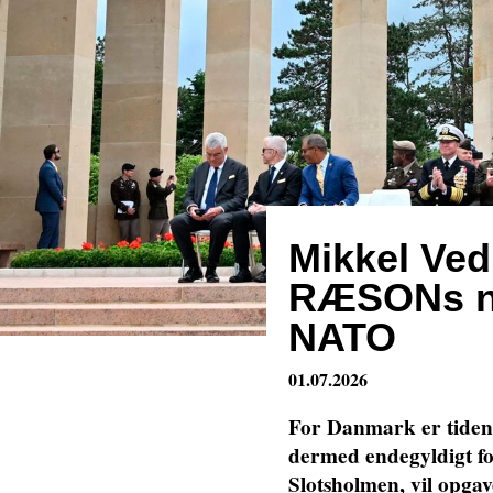
Mikkel Ve
RÆSONs ny
NATO
01.07.2026
For Danmark er tiden,
dermed endegyldigt f
Slotsholmen, vil opga