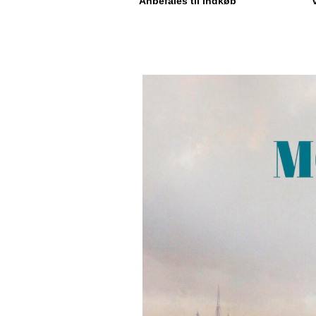
Anbefales til indkøb”