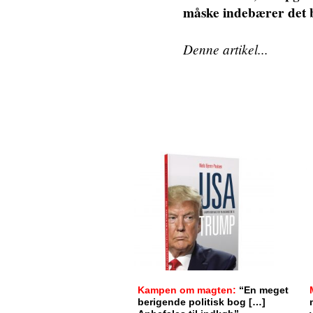
måske indebærer det b
Denne artikel...
Kampen om magten:
“En meget
berigende politisk bog […]