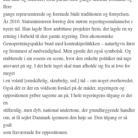
flere
gange repræsenterede og forenede både traditionen og fornyelsen.
År 2010. Statsministeren foretog den største regeringsomdannelse i
nyere tid. Han lagde flere ambitiøse projekter frem, der lagde en ny
retning i forhold til den gamle regering. Den økonomiske
Genopretningspakke brød med kontraktpolitikken – naturligvis først
og fremmest af nødvendighed. Men gjorde det også symbolsk. Og
etablerede i sin essens en scene, hvor den enkelte politiker må tage
ansvaret på sig. I det hele taget skal man afholde sig fra at love for
meget
i en volatil [omskiftelig, skrøbelig, red.] tid – om noget overhovedet.
Også dér er der en voldsom forskel på de måder, regeringen og
oppositionen griber sagerne an på. I hele regeringens tilgang er der
en
stilfærdig, men dyb, national undertone, der grundlæggende handler
om, at få sejlet Danmark igennem den høje sø. Den tilgang er så
godt
som fraværende for oppositionen.