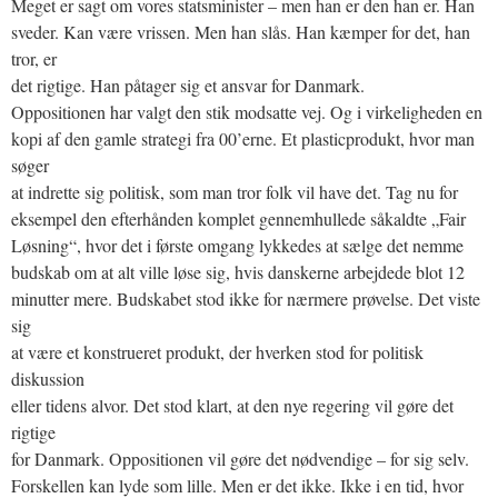
Meget er sagt om vores statsminister – men han er den han er. Han
sveder. Kan være vrissen. Men han slås. Han kæmper for det, han
tror, er
det rigtige. Han påtager sig et ansvar for Danmark.
Oppositionen har valgt den stik modsatte vej. Og i virkeligheden en
kopi af den gamle strategi fra 00’erne. Et plasticprodukt, hvor man
søger
at indrette sig politisk, som man tror folk vil have det. Tag nu for
eksempel den efterhånden komplet gennemhullede såkaldte „Fair
Løsning“, hvor det i første omgang lykkedes at sælge det nemme
budskab om at alt ville løse sig, hvis danskerne arbejdede blot 12
minutter mere. Budskabet stod ikke for nærmere prøvelse. Det viste
sig
at være et konstrueret produkt, der hverken stod for politisk
diskussion
eller tidens alvor. Det stod klart, at den nye regering vil gøre det
rigtige
for Danmark. Oppositionen vil gøre det nødvendige – for sig selv.
Forskellen kan lyde som lille. Men er det ikke. Ikke i en tid, hvor