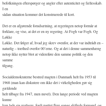
befolkningen efterspørger og angler efter autenticitet og fællesskab.
I en
sådan situation kommer det konstruerede til kort.
Det er en afgørende forudsætning, at regeringen netop formår at
forklare, og vise, at det er en ny regering. At Fogh var Fogh. Og
Løkke
Løkke. Det følger af, hvad jeg skrev ovenfor, at der var indtrådt en –
naturlig – træthed overfor 00’erne. Og at det i denne sammenhæng
netop ikke nytter blot at videreføre den samme politik og den
samme
tilgang.
Socialdemokraterne bestred magten i Danmark helt fra 1953 til
1968 (man kan diskutere om ikke det i virkeligheden gør sig
gældende
helt tilbage fra 1947, men nuvel). Den lange periode ved magten
kunne
kun lade sig realisere, fordi partiet flere gange skiftede formand, og