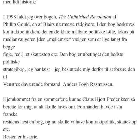
med lidt historik:
I 1998 faldt jeg over bogen,
The Unfinished Revolution
af
Phillip Gould, en af Blairs nærmeste rådgivere. I den bog beskrives
kontraktpolitikken, det enkle klare målbare politiske løfte, fokus på
medianvælgeren [den „mellemste“ vælger, som er lige langt fra
begge
fløje, red.], et skattestop etc. Den bog er ubetinget den bedste
politiske
strategibog, jeg har læst – jeg besluttede mig derfor til at forære den
til
Venstres daværende formand, Anders Fogh Rasmussen.
Hjemkommet fra en sommerferie kunne Claus Hjort Frederiksen så
berette for mig, at alt skulle laves om. Formanden havde i sin
franske
residens læst en bog, og nu skulle vi have kontraktpolitik, skattestop
etc.
Resten er historie.