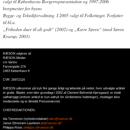
valgt til Københavns Borgerrepræsentation og 1997-2006
borgmester for byens
Bygge- og Teknikforvaltning. I 2005 valgt til Folketinget. Forfatter
til bl.a.
„Friheden duer til alt godt“ (2002) og „Kære Søren“ (med Søren
Krarup, 2003)
RÆSON udgives af:
RÆSON Medier
c/o Vartov
Farvergade 27A
1463 København K
CVR: 26972116
RÆSON udkommer på tryk fire gange årligt og løbende på nettet, hvor udvalgte artikler
er gratis. Bladet, som blev grundlagt i 2002 af Clement Behrendt Kjersgaard, er totalt
uafhængigt (enhver artikel er kun udtryk for skribentens holdninger), modtager ikke
mediestøtte og er tilmeldt Pressenævnet.
CHEFREDAKTIONEN:
Ida Tønnesen (nyhedsredaktør)
ida.t@raeson.dk
Janus Elmstrøm Lauritsen
jel@raeson.dk"
Philippa Rosic
philippa.r@raeson.dk