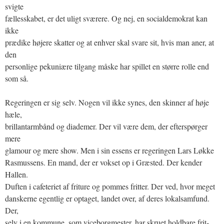
svigte
fællesskabet, er det uligt sværere. Og nej, en socialdemokrat kan
ikke
prædike højere skatter og at enhver skal svare sit, hvis man aner, at
den
personlige pekuniære tilgang måske har spillet en større rolle end
som så.
Regeringen er sig selv. Nogen vil ikke synes, den skinner af høje
hæle,
brillantarmbånd og diademer. Der vil være dem, der efterspørger
mere
glamour og mere show. Men i sin essens er regeringen Lars Løkke
Rasmussens. En mand, der er vokset op i Græsted. Der kender
Hallen.
Duften i cafeteriet af friture og pommes fritter. Der ved, hvor meget
danskerne egentlig er optaget, landet over, af deres lokalsamfund.
Der,
selv i en kommune, som viceborgmester, har skruet holdbare frit-