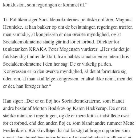
konklusion, som regeringen er kommet til.“
Til Politiken siger Socialdemokraternes politiske ordfører, Magnus
Heunicke, at han bakker op om de beslutninger, regeringen træffer,
men samtidig, at kongressen er den øverste myndighed, og at
Socialdemokraterne stadig går ind for et forbud. Direktør for
tænketanken KRAKA Peter Mogensen vurderer: „Her står det jo
fuldstændig tindrende klart, hvor håbløs situationen er internt hos
Socialdemokraterne i den her sag. De er virkelig på den.
Kongressen er jo den øverste myndighed, så det at formulere sig
uden om, at man skal følge kongressen, er altså ikke nemt, men det
er det, han forsøger her.“
Han siger: „Der er en fløj hos Socialdemokraterne, som blandt
andre består af Morten Bødskov og Karen Hækkerup. De er ret
stærke ministre i regeringen, og de er mere kritisk indstillede over
for et forbud, end den anden fløj er, som blandt andre rummer Mette
Frederiksen. Bødskovfløjen har så forsøgt at bruge rapporten som
noget, der simpelthen tager luften ud af muligheden for alligevel at