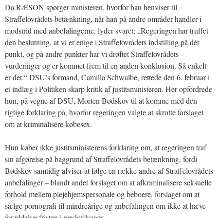
Da RÆSON spørger ministeren, hvorfor han henviser til
Straffelovrådets betænkning, når han på andre områder handler i
modstrid med anbefalingerne, lyder svaret: „Regeringen har truffet
den beslutning, at vi er enige i Straffelovrådets indstilling på dét
punkt, og på andre punkter har vi drøftet Straffelovrådets
vurderinger og er kommet frem til en anden konklusion. Så enkelt
er det.“ DSU’s formand, Camilla Schwalbe, rettede den 6. februar i
et indlæg i Politiken skarp kritik af justitsministeren. Her opfordrede
hun, på vegne af DSU, Morten Bødskov til at komme med den
rigtige forklaring på, hvorfor regeringen valgte at skrotte forslaget
om at kriminalisere købesex.
Hun køber ikke justitsministerens forklaring om, at regeringen traf
sin afgørelse på baggrund af Straffelovrådets betænkning, fordi
Bødskov samtidig afviser at følge en række andre af Straffelovrådets
anbefalinger – blandt andet forslaget om at afkriminalisere seksuelle
forhold mellem plejehjemspersonale og beboere, forslaget om at
sælge pornografi til mindreårige og anbefalingen om ikke at hæve
forældelsesfristen i pædofilsager.