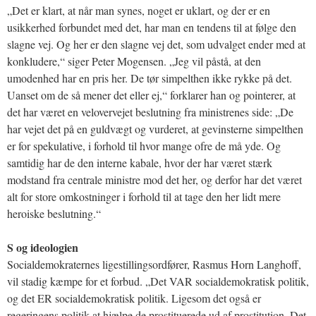
„Det er klart, at når man synes, noget er uklart, og der er en
usikkerhed forbundet med det, har man en tendens til at følge den
slagne vej. Og her er den slagne vej det, som udvalget ender med at
konkludere,“ siger Peter Mogensen. „Jeg vil påstå, at den
umodenhed har en pris her. De tør simpelthen ikke rykke på det.
Uanset om de så mener det eller ej,“ forklarer han og pointerer, at
det har været en velovervejet beslutning fra ministrenes side: „De
har vejet det på en guldvægt og vurderet, at gevinsterne simpelthen
er for spekulative, i forhold til hvor mange ofre de må yde. Og
samtidig har de den interne kabale, hvor der har været stærk
modstand fra centrale ministre mod det her, og derfor har det været
alt for store omkostninger i forhold til at tage den her lidt mere
heroiske beslutning.“
S og ideologien
Socialdemokraternes ligestillingsordfører, Rasmus Horn Langhoff,
vil stadig kæmpe for et forbud. „Det VAR socialdemokratisk politik,
og det ER socialdemokratisk politik. Ligesom det også er
regeringens politik at hjælpe de prostituerede ud af prostitution. Det