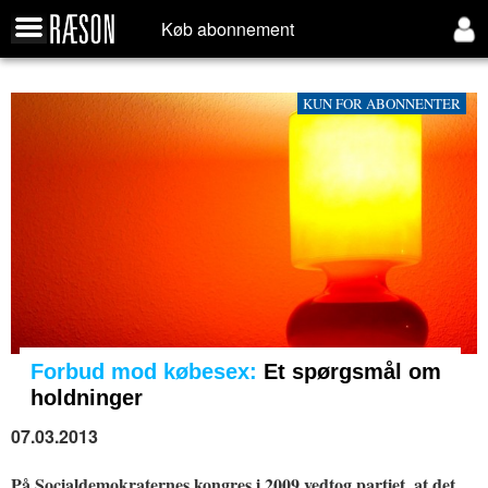
Køb abonnement
KUN FOR ABONNENTER
Forbud mod købesex:
Et spørgsmål om
holdninger
07.03.2013
På Socialdemokraternes kongres i 2009 vedtog partiet, at det