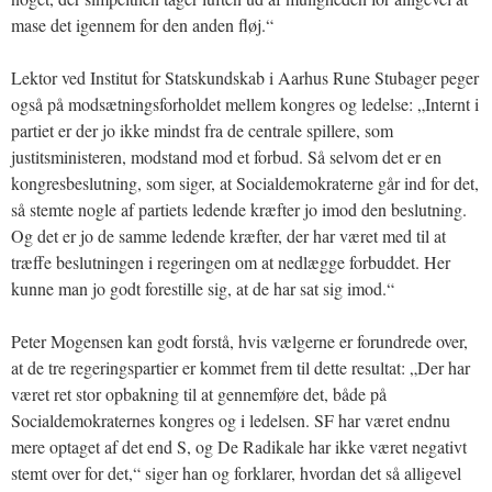
mase det igennem for den anden fløj.“
Lektor ved Institut for Statskundskab i Aarhus Rune Stubager peger
også på modsætningsforholdet mellem kongres og ledelse: „Internt i
partiet er der jo ikke mindst fra de centrale spillere, som
justitsministeren, modstand mod et forbud. Så selvom det er en
kongresbeslutning, som siger, at Socialdemokraterne går ind for det,
så stemte nogle af partiets ledende kræfter jo imod den beslutning.
Og det er jo de samme ledende kræfter, der har været med til at
træffe beslutningen i regeringen om at nedlægge forbuddet. Her
kunne man jo godt forestille sig, at de har sat sig imod.“
Peter Mogensen kan godt forstå, hvis vælgerne er forundrede over,
at de tre regeringspartier er kommet frem til dette resultat: „Der har
været ret stor opbakning til at gennemføre det, både på
Socialdemokraternes kongres og i ledelsen. SF har været endnu
mere optaget af det end S, og De Radikale har ikke været negativt
stemt over for det,“ siger han og forklarer, hvordan det så alligevel