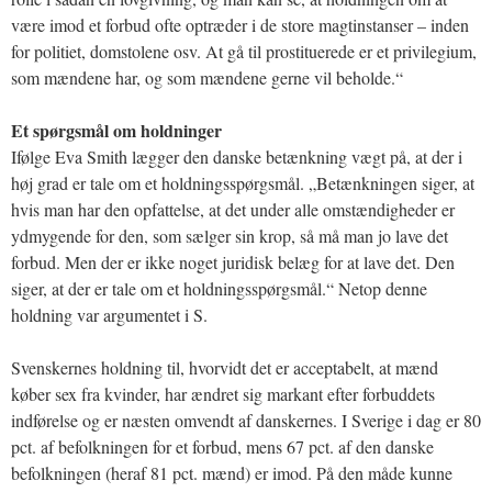
være imod et forbud ofte optræder i de store magtinstanser – inden
for politiet, domstolene osv. At gå til prostituerede er et privilegium,
som mændene har, og som mændene gerne vil beholde.“
Et spørgsmål om holdninger
Ifølge Eva Smith lægger den danske betænkning vægt på, at der i
høj grad er tale om et holdningsspørgsmål. „Betænkningen siger, at
hvis man har den opfattelse, at det under alle omstændigheder er
ydmygende for den, som sælger sin krop, så må man jo lave det
forbud. Men der er ikke noget juridisk belæg for at lave det. Den
siger, at der er tale om et holdningsspørgsmål.“ Netop denne
holdning var argumentet i S.
Svenskernes holdning til, hvorvidt det er acceptabelt, at mænd
køber sex fra kvinder, har ændret sig markant efter forbuddets
indførelse og er næsten omvendt af danskernes. I Sverige i dag er 80
pct. af befolkningen for et forbud, mens 67 pct. af den danske
befolkningen (heraf 81 pct. mænd) er imod. På den måde kunne