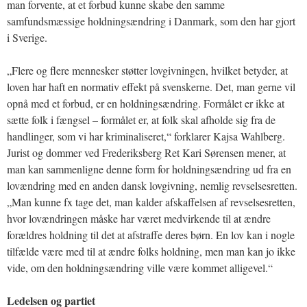
man forvente, at et forbud kunne skabe den samme
samfundsmæssige holdningsændring i Danmark, som den har gjort
i Sverige.
„Flere og flere mennesker støtter lovgivningen, hvilket betyder, at
loven har haft en normativ effekt på svenskerne. Det, man gerne vil
opnå med et forbud, er en holdningsændring. Formålet er ikke at
sætte folk i fængsel – formålet er, at folk skal afholde sig fra de
handlinger, som vi har kriminaliseret,“ forklarer Kajsa Wahlberg.
Jurist og dommer ved Frederiksberg Ret Kari Sørensen mener, at
man kan sammenligne denne form for holdningsændring ud fra en
lovændring med en anden dansk lovgivning, nemlig revselsesretten.
„Man kunne fx tage det, man kalder afskaffelsen af revselsesretten,
hvor lovændringen måske har været medvirkende til at ændre
forældres holdning til det at afstraffe deres børn. En lov kan i nogle
tilfælde være med til at ændre folks holdning, men man kan jo ikke
vide, om den holdningsændring ville være kommet alligevel.“
Ledelsen og partiet