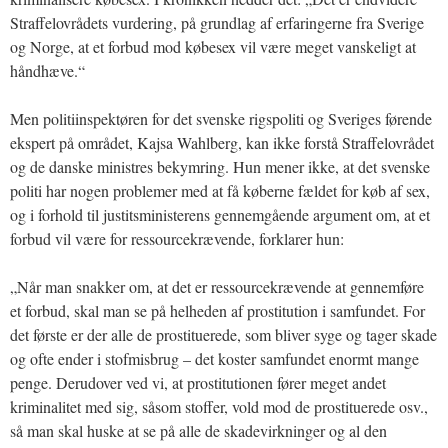
Straffelovrådets vurdering, på grundlag af erfaringerne fra Sverige
og Norge, at et forbud mod købesex vil være meget vanskeligt at
håndhæve.“
Men politiinspektøren for det svenske rigspoliti og Sveriges førende
ekspert på området, Kajsa Wahlberg, kan ikke forstå Straffelovrådet
og de danske ministres bekymring. Hun mener ikke, at det svenske
politi har nogen problemer med at få køberne fældet for køb af sex,
og i forhold til justitsministerens gennemgående argument om, at et
forbud vil være for ressourcekrævende, forklarer hun:
„Når man snakker om, at det er ressourcekrævende at gennemføre
et forbud, skal man se på helheden af prostitution i samfundet. For
det første er der alle de prostituerede, som bliver syge og tager skade
og ofte ender i stofmisbrug – det koster samfundet enormt mange
penge. Derudover ved vi, at prostitutionen fører meget andet
kriminalitet med sig, såsom stoffer, vold mod de prostituerede osv.,
så man skal huske at se på alle de skadevirkninger og al den