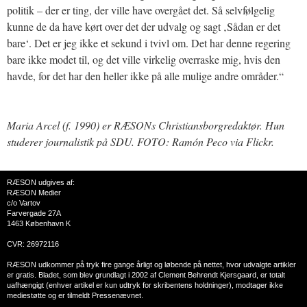
politik – der er ting, der ville have overgået det. Så selvfølgelig
kunne de da have kørt over det der udvalg og sagt ‚Sådan er det
bare‘. Det er jeg ikke et sekund i tvivl om. Det har denne regering
bare ikke modet til, og det ville virkelig overraske mig, hvis den
havde, for det har den heller ikke på alle mulige andre områder.“
Maria Arcel (f. 1990) er RÆSONs Christiansborgredaktør. Hun
studerer journalistik på SDU. FOTO: Ramón Peco via Flickr.
RÆSON udgives af:
RÆSON Medier
c/o Vartov
Farvergade 27A
1463 København K
CVR: 26972116
RÆSON udkommer på tryk fire gange årligt og løbende på nettet, hvor udvalgte artikler
er gratis. Bladet, som blev grundlagt i 2002 af Clement Behrendt Kjersgaard, er totalt
uafhængigt (enhver artikel er kun udtryk for skribentens holdninger), modtager ikke
mediestøtte og er tilmeldt Pressenævnet.