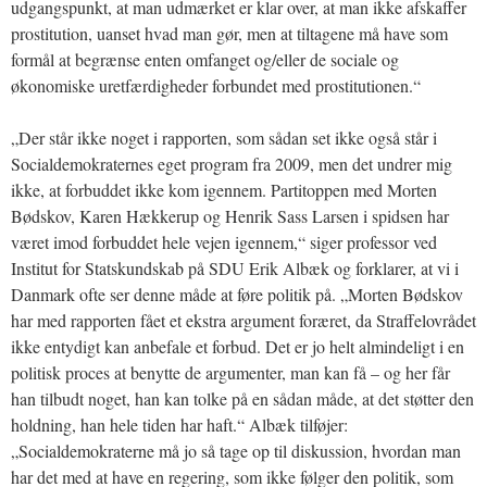
udgangspunkt, at man udmærket er klar over, at man ikke afskaffer
prostitution, uanset hvad man gør, men at tiltagene må have som
formål at begrænse enten omfanget og/eller de sociale og
økonomiske uretfærdigheder forbundet med prostitutionen.“
„Der står ikke noget i rapporten, som sådan set ikke også står i
Socialdemokraternes eget program fra 2009, men det undrer mig
ikke, at forbuddet ikke kom igennem. Partitoppen med Morten
Bødskov, Karen Hækkerup og Henrik Sass Larsen i spidsen har
været imod forbuddet hele vejen igennem,“ siger professor ved
Institut for Statskundskab på SDU Erik Albæk og forklarer, at vi i
Danmark ofte ser denne måde at føre politik på. „Morten Bødskov
har med rapporten fået et ekstra argument foræret, da Straffelovrådet
ikke entydigt kan anbefale et forbud. Det er jo helt almindeligt i en
politisk proces at benytte de argumenter, man kan få – og her får
han tilbudt noget, han kan tolke på en sådan måde, at det støtter den
holdning, han hele tiden har haft.“ Albæk tilføjer:
„Socialdemokraterne må jo så tage op til diskussion, hvordan man
har det med at have en regering, som ikke følger den politik, som