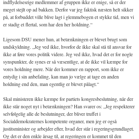
indflydelsesrige medlemmer af gruppen ikke er enige, så er der
meget stejlt op ad bakken. Derfor var jeg faktisk næsten helt sikker
på, at forbuddet ville blive lagt i glemmebogen et stykke tid, men vi
er stadig et flertal, som har den her holdning.“
Ligesom DSU mener hun, at betænkningen er blevet brugt som
undskyldning. „Jeg ved ikke, hvorfor de ikke skal stå til ansvar for
ikke at føre vores politik videre. Jeg ved ikke, hvad det er for nogle
synspunkter, de synes er så væsentlige, at de ikke vil kæmpe for
vores holdning mere. Når der kommer en rapport, som ikke er
entydig i sin anbefaling, kan man jo vælge at tage en anden
holdning end den, man egentlig er blevet pålagt.“
Skal ministeren ikke kæmpe for partiets kongresbeslutning, når der
ikke står noget nyt i betænkningen? Han svarer os: „Jeg respekterer
selvfølgelig alle de beslutninger, der bliver truffet i
Socialdemokraternes kompetente organer, men jeg er også
justitsminister og arbejder efter, hvad der står i regeringsgrundlaget.
Og det er den enkle årsag til, at regeringen er kommet til den