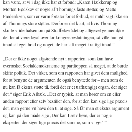
kan være, at vi i dag ikke har et forbud: „Karen Hækkerup og
Morten Bødskov er nogle af Thornings faste støtter, og Mette
Frederiksen, som er varm fortaler for et forbud, er mildt sagt ikke en
af Thornings store støtter. Derfor er det klart, at hvis Thorning
skulle vride halsen om på Straffelovrådet og alligevel gennemføre
det for at være loyal over for kongresbeslutningen, så ville hun gå
imod sit eget hold og noget, de har talt meget kraftigt imod.“
„Der er ikke noget afgørende nyt i rapporten, som kan have
overrasket Socialdemokraterne og partitoppen så meget, at de burde
skifte politik. Det virker, som om rapporten har givet dem mulighed
for at benytte de argumenter, de også benyttede før – men som de
nu kan få ekstra støtte til, fordi det er et uafhængigt organ, der siger
det,“ siger Erik Albæk. „Det er typisk, at man hører om en eller
anden rapport eller selv bestiller den, for at den kan sige lige præcis
det, man gerne vil have den til at sige. Så får man et ekstra argument
og kan på den måde sige ‚Der kan I selv høre, der er nogle
eksperter, der siger lige præcis det samme, som vi gør‘.“