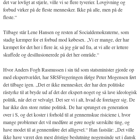
det var lovligt at stjæle, ville vi se flere tyverier. Lovgivning og
forbud virker på de fleste mennesker. Ikke på alle, men på de
fleste.“
Tilbage står Lene Hansen og resten af Socialdemokraterne, som
stadig kæmper for et forbud mod købesex. „Vi er mange, der har
kæmpet for det her i flere år, så jeg går ud fra, at vi alle er lettere
skuffede og desillusionerede på det her område.“
Hvor Anders Fogh Rasmussen i sin tid som statsminister gjorde op
med ekspertvældet, har SRSFregeringen ifølge Peter Mogensen ført
det tilbage igen. „Det er ikke mennesker, der har den politiske
råstyrke til at bryde ud af det der ekspert-noget og så lave ideologisk
politik, når det er velvalgt. Det ser vi i alt, hvad de foretager sig. De
har ikke den store rutine politisk. De har sprunget en generation
over i S, og det koster i forhold til at gennemskue risiciene i, hvor
mange problemer det vil medføre at gøre nogle særskilte ting, og
have modet til at gennemføre det alligevel.“ Han fastslår: „Det ville
ikke have været den mest dristige beslutning nogensinde set i dansk