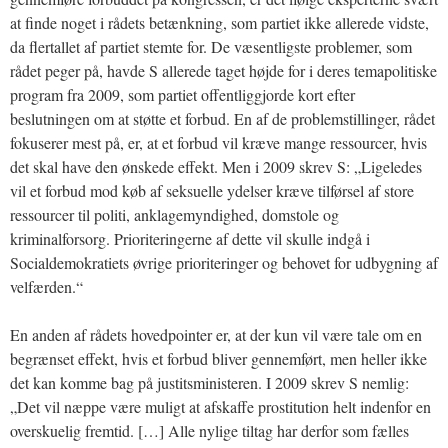
at finde noget i rådets betænkning, som partiet ikke allerede vidste,
da flertallet af partiet stemte for. De væsentligste problemer, som
rådet peger på, havde S allerede taget højde for i deres temapolitiske
program fra 2009, som partiet offentliggjorde kort efter
beslutningen om at støtte et forbud. En af de problemstillinger, rådet
fokuserer mest på, er, at et forbud vil kræve mange ressourcer, hvis
det skal have den ønskede effekt. Men i 2009 skrev S: „Ligeledes
vil et forbud mod køb af seksuelle ydelser kræve tilførsel af store
ressourcer til politi, anklagemyndighed, domstole og
kriminalforsorg. Prioriteringerne af dette vil skulle indgå i
Socialdemokratiets øvrige prioriteringer og behovet for udbygning af
velfærden.“
En anden af rådets hovedpointer er, at der kun vil være tale om en
begrænset effekt, hvis et forbud bliver gennemført, men heller ikke
det kan komme bag på justitsministeren. I 2009 skrev S nemlig:
„Det vil næppe være muligt at afskaffe prostitution helt indenfor en
overskuelig fremtid. […] Alle nylige tiltag har derfor som fælles