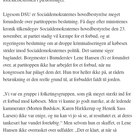
Ligesom DSU er Socialdemokraternes hovedbestyrelse meget
forundrede over partitoppens beslutning. Få dage efter ministrenes
kronik tilkendegav Socialdemokraternes hovedbestyrelse den 23.
november, at partiet stadig vil kæmpe for et forbud, og at
regeringens beslutning om at droppe kriminaliseringen af købesex
strider imod Socialdemokraternes politik. Det samme siger
baglandet. Borgmester i Brønderslev Lene Hansen (S) er forundret
over, at partitoppen ikke har arbejdet for et forbud, når nu
kongressen har pålagt dem det. Hun tror heller ikke på, at rådets
betænkning er den reelle grund til, at forbuddet faldt til jorden.
„Vi var en gruppe i folketingsgruppen, som gik meget stærkt ind for
et forbud mod købesex. Men vi kunne jo godt mærke, at de ledende
kammerater (Morten Bødskov, Karen Hækkerup og Henrik Sass
Larsen) ikke var enige, og nu kan vi jo så se, at resultatet er, at deres
tankesæt har vundet foreløbig.“ Men selvom hun er skuffet, er Lene
Hansen ikke overrasket over udfaldet: „Det er klart, at når så