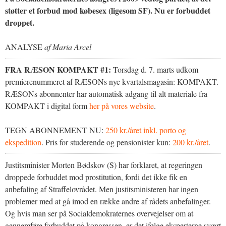
støtter et forbud mod købesex (ligesom SF). Nu er forbuddet
droppet.
ANALYSE
af Maria Arcel
FRA RÆSON KOMPAKT #1:
Torsdag d. 7. marts udkom
premierenummeret af RÆSONs nye kvartalsmagasin: KOMPAKT.
RÆSONs abonnenter har automatisk adgang til alt materiale fra
KOMPAKT i digital form
her på vores website
.
TEGN ABONNEMENT NU:
250 kr./året inkl. porto og
ekspedition
. Pris for studerende og pensionister kun:
200 kr./året
.
Justitsminister Morten Bødskov (S) har forklaret, at regeringen
droppede forbuddet mod prostitution, fordi det ikke fik en
anbefaling af Straffelovrådet. Men justitsministeren har ingen
problemer med at gå imod en række andre af rådets anbefalinger.
Og hvis man ser på Socialdemokraternes overvejelser om at
gennemføre forbuddet på kongressen, er det ifølge eksperterne svært