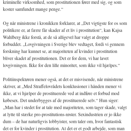
kriminelle virksomhed, som prostitutionen fører med sig, og som
koster samfundet mange penge.“
Og når ministrene i kronikken forklarer, at „Det vigtigste for os som
politikere er, at færre får skader af et liv i prostitution“, kan Kajsa
Wahlberg ikke forstå, at de så alligevel har valgt at droppe
forbuddet. „Lovgivningen i Sverige blev vedtaget, fordi vi gennem
forskning har kunnet se, at majoriteten af kvinder i prostitution
bliver skadet af prostitutionen. Det er for dem, vi har lavet
lovgivningen. Ikke for den lille minoritet, som ikke vil hjælpes.“
Politiinspektøren mener også, at det er misvisende, når ministrene
skriver, at „Med Straffelovrådets konklusioner i hånden mener vi
ikke, at vi hjælper de prostituerede ved at indføre et forbud mod
købesex. Det underbygges af de prostituerede selv.“ Hun siger:
„Man har i stedet for at tale med majoriteten, som tager skade, valgt
at lytte til stærke pro-prostitutions-røster. Sexindustrien er jo ikke
dum – de har naturligvis lobbyister, som taler om, hvor fantastisk
det er for kvinder i prostitution. At det er et godt arbejde, som man