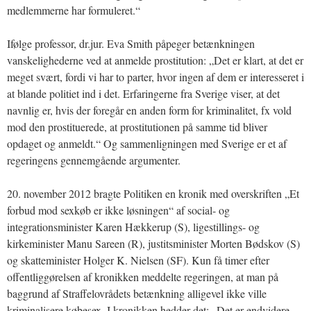
medlemmerne har formuleret.“
Ifølge professor, dr.jur. Eva Smith påpeger betænkningen
vanskelighederne ved at anmelde prostitution: „Det er klart, at det er
meget svært, fordi vi har to parter, hvor ingen af dem er interesseret i
at blande politiet ind i det. Erfaringerne fra Sverige viser, at det
navnlig er, hvis der foregår en anden form for kriminalitet, fx vold
mod den prostituerede, at prostitutionen på samme tid bliver
opdaget og anmeldt.“ Og sammenligningen med Sverige er et af
regeringens gennemgående argumenter.
20. november 2012 bragte Politiken en kronik med overskriften „Et
forbud mod sexkøb er ikke løsningen“ af social- og
integrationsminister Karen Hækkerup (S), ligestillings- og
kirkeminister Manu Sareen (R), justitsminister Morten Bødskov (S)
og skatteminister Holger K. Nielsen (SF). Kun få timer efter
offentliggørelsen af kronikken meddelte regeringen, at man på
baggrund af Straffelovrådets betænkning alligevel ikke ville
kriminalisere købesex. I kronikken hedder det: „Det er endvidere