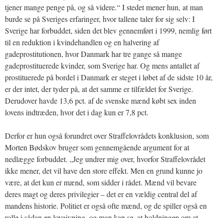
tjener mange penge på, og så videre.“ I stedet mener hun, at man
burde se på Sveriges erfaringer, hvor tallene taler for sig selv: I
Sverige har forbuddet, siden det blev gennemført i 1999, nemlig ført
til en reduktion i kvindehandlen og en halvering af
gadeprostitutionen, hvor Danmark har tre gange så mange
gadeprostituerede kvinder, som Sverige har. Og mens antallet af
prostituerede på bordel i Danmark er steget i løbet af de sidste 10 år,
er der intet, der tyder på, at det samme er tilfældet for Sverige.
Derudover havde 13,6 pct. af de svenske mænd købt sex inden
lovens indtræden, hvor det i dag kun er 7,8 pct.
Derfor er hun også forundret over Straffelovrådets konklusion, som
Morten Bødskov bruger som gennemgående argument for at
nedlægge forbuddet. „Jeg undrer mig over, hvorfor Straffelovrådet
ikke mener, det vil have den store effekt. Men en grund kunne jo
være, at det kun er mænd, som sidder i rådet. Mænd vil bevare
deres magt og deres privilegier – det er en vældig central del af
mandens historie. Politiet er også ofte mænd, og de spiller også en
rolle i sådan en lovgivning, og man kan se, at holdningen om at