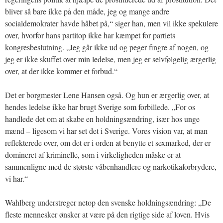
bliver så bare ikke på den måde, jeg og mange andre
socialdemokrater havde håbet på,“ siger han, men vil ikke spekulere
over, hvorfor hans partitop ikke har kæmpet for partiets
kongresbeslutning. „Jeg går ikke ud og peger fingre af nogen, og
jeg er ikke skuffet over min ledelse, men jeg er selvfølgelig ærgerlig
over, at der ikke kommer et forbud.“
Det er borgmester Lene Hansen også. Og hun er ærgerlig over, at
hendes ledelse ikke har brugt Sverige som forbillede. „For os
handlede det om at skabe en holdningsændring, især hos unge
mænd – ligesom vi har set det i Sverige. Vores vision var, at man
reflekterede over, om det er i orden at benytte et sexmarked, der er
domineret af kriminelle, som i virkeligheden måske er at
sammenligne med de største våbenhandlere og narkotikaforbrydere,
vi har.“
Wahlberg understreger netop den svenske holdningsændring: „De
fleste mennesker ønsker at være på den rigtige side af loven. Hvis