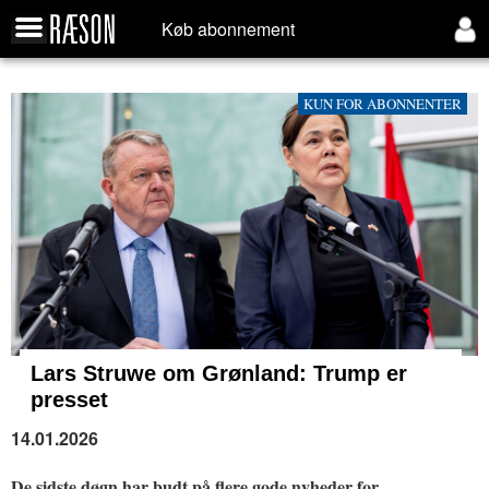
Køb abonnement
KUN FOR ABONNENTER
Lars Struwe om Grønland: Trump er
presset
14.01.2026
De sidste døgn har budt på flere gode nyheder for