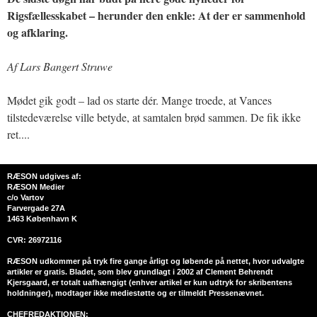
Rigsfællesskabet – herunder den enkle: At der er sammenhold
og afklaring.
Af Lars Bangert Struwe
Mødet gik godt – lad os starte dér. Mange troede, at Vances
tilstedeværelse ville betyde, at samtalen brød sammen. De fik ikke
ret....
RÆSON udgives af:
RÆSON Medier
c/o Vartov
Farvergade 27A
1463 København K
CVR: 26972116
RÆSON udkommer på tryk fire gange årligt og løbende på nettet, hvor udvalgte
artikler er gratis. Bladet, som blev grundlagt i 2002 af Clement Behrendt
Kjersgaard, er totalt uafhængigt (enhver artikel er kun udtryk for skribentens
holdninger), modtager ikke mediestøtte og er tilmeldt Pressenævnet.
CHEFREDAKTIONEN: