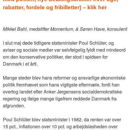
rabatter, fordele og fribilletter) – klik her
Mikkel Bahl, medstifter Momentum, & Søren Have, konsulent
I slut maj døde tidligere statsminister Poul Schlüter, og
aviser og sociale medier var selvfølgelig fyldt med mindeord
om den konservative politiker, der stod i spidsen for
Danmark i et årti.
Mange steder blev hans reformer og ansvarlige økonomiske
politik fremhævet som hans vigtigste eftermæle, fordi han
overtog landet efter Anker Jørgensens socialdemokratiske
regering og ifølge mange ligefrem reddede Danmark fra
afgrunden.
Poul Schlüter blev statsminister i 1982, da renten var over
15 pct., inflationen over 10 pct. og arbejdsløsheden over