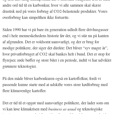
andre ord tid til en karbonkur, hvor vi alle sammen skal skære
drastisk ned på vores forbrug af CO2-belastende produkter. Vores
overforbrug kan simpelthen ikke fortsætte.
Siden 1990 har vi på bare én generation udledt flere drivhusgasser
end i hele menneskehedens historie før det, og vi står nu på kanten
af afgrunden. Det er voldsomt uansvarligt, og der er brug for
modige politikere, der siger det direkte: Det bliver “syv magre år”,
hvor privatforbruget af CO2 skal bankes helt i bund. Det er stop for
flyrejser, røde bøffer og store biler i en periode, indtil vi har udviklet
grønnere teknologier.
På den måde bliver karbonkuren også en kartoffelkur, fordi vi
passende kunne starte med at udskifte vores store kødforbrug med
flere klimavenlige kartofler.
Det er tid til et opgør med uansvarlige politikere, der lader som om
vi kan løse klimakrisen med
business as usual
og teknologiske