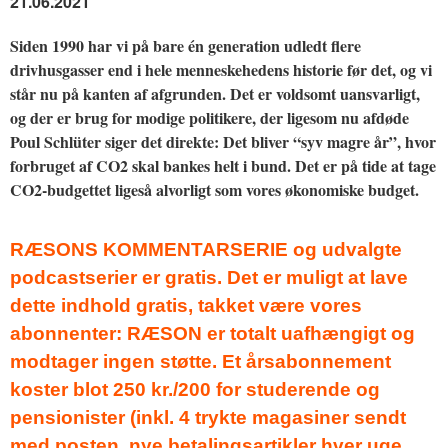
21.06.2021
Siden 1990 har vi på bare én generation udledt flere
drivhusgasser end i hele menneskehedens historie før det, og vi
står nu på kanten af afgrunden. Det er voldsomt uansvarligt,
og der er brug for modige politikere, der ligesom nu afdøde
Poul Schlüter siger det direkte: Det bliver “syv magre år”, hvor
forbruget af CO2 skal bankes helt i bund. Det er på tide at tage
CO2-budgettet ligeså alvorligt som vores økonomiske budget.
RÆSONS KOMMENTARSERIE og udvalgte
podcastserier er gratis. Det er muligt at lave
dette indhold gratis, takket være vores
abonnenter: RÆSON er totalt uafhængigt og
modtager ingen støtte. Et årsabonnement
koster blot 250 kr./200 for studerende og
pensionister (inkl. 4 trykte magasiner sendt
med posten, nye betalingsartikler hver uge,