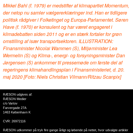
Mikkel Bahl (f. 1979) er medstifter af klimapartiet Momentum,
der netop nu samler vælgererklæringer ind. Han er tidligere
politisk rådgiver i Folketinget og Europa-Parlamentet. Søren
Have (f. 1970) er konsulent og har været engageret i
klimadebatten siden 2011 og er en stærk fortaler for grøn
omstilling af især transportsektoren. ILLUSTRATION:
Finansminister Nicolai Wammen (S), Miljøminister Lea
Wermelin (S) og Klima-, energi- og forsyningsminister Dan
Jørgensen (S) ankommer til pressemøde om første del af
regeringens klimahandlingsplan i Finansministeriet, d. 20.
maj 2020 [Foto: Niels Christian Vilmann/Ritzau Scanpix]
RÆSON udgives af:
RÆSON Medier
c/o Vartov
Farvergade 27A
1463 København K
CVR: 26972116
RÆSON udkommer på tryk fire gange årligt og løbende på nettet, hvor udvalgte artikler