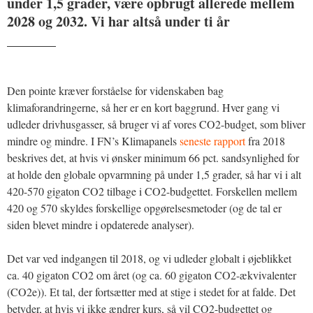
under 1,5 grader, være opbrugt allerede mellem
2028 og 2032. Vi har altså under ti år
_______
Den pointe kræver forståelse for videnskaben bag
klimaforandringerne, så her er en kort baggrund. Hver gang vi
udleder drivhusgasser, så bruger vi af vores CO2-budget, som bliver
mindre og mindre. I FN’s Klimapanels
seneste rapport
fra 2018
beskrives det, at hvis vi ønsker minimum 66 pct. sandsynlighed for
at holde den globale opvarmning på under 1,5 grader, så har vi i alt
420-570 gigaton CO2 tilbage i CO2-budgettet. Forskellen mellem
420 og 570 skyldes forskellige opgørelsesmetoder (og de tal er
siden blevet mindre i opdaterede analyser).
Det var ved indgangen til 2018, og vi udleder globalt i øjeblikket
ca. 40 gigaton CO2 om året (og ca. 60 gigaton CO2-ækvivalenter
(CO2e)). Et tal, der fortsætter med at stige i stedet for at falde. Det
betyder, at hvis vi ikke ændrer kurs, så vil CO2-budgettet og