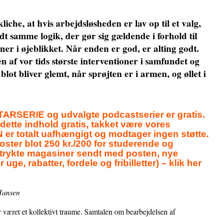
kliche, at hvis arbejdsløsheden er lav op til et valg,
lidt samme logik, der gør sig gældende i forhold til
ner i øjeblikket. Når enden er god, er alting godt.
en af vor tids største interventioner i samfundet og
blot bliver glemt, når sprøjten er i armen, og øllet i
ERIE og udvalgte podcastserier er gratis.
 dette indhold gratis, takket være vores
r totalt uafhængigt og modtager ingen støtte.
ster blot 250 kr./200 for studerende og
4 trykte magasiner sendt med posten, nye
 uge, rabatter, fordele og fribilletter) – klik her
Hansen
 et kollektivt traume. Samtalen om bearbejdelsen af