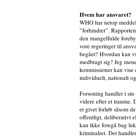
Hvem har ansvaret?
WHO har netop medde
”forhindret”. Rapporten 
den mangelfulde forebyg
vore regeringer til ansv
begået? Hvordan kan vi
medbragt sig? Jeg mener
kommissioner kan vise e
individuelt, nationalt o
Forsoning handler i si
videre efter et traume.
et givet forløb såsom d
offentligt, deliberativt
kan ikke foregå bag lu
kriminalret. Det handle