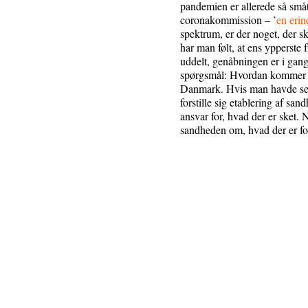
pandemien er allerede så små
coronakommission – ’
en eri
spektrum, er der noget, der 
har man følt, at ens ypperste 
uddelt, genåbningen er i gan
spørgsmål: Hvordan kommer vi
Danmark. Hvis man havde set s
forstille sig etablering af s
ansvar for, hvad der er sket. N
sandheden om, hvad der er f