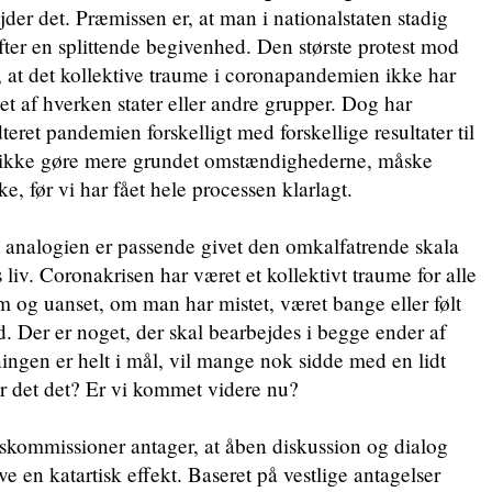
er det. Præmissen er, at man i nationalstaten stadig
fter en splittende begivenhed. Den største protest mod
 at det kollektive traume i coronapandemien ikke har
get af hverken stater eller andre grupper. Dog har
eret pandemien forskelligt med forskellige resultater til
 ikke gøre mere grundet omstændighederne, måske
e, før vi har fået hele processen klarlagt.
 analogien er passende givet den omkalfatrende skala
s liv. Coronakrisen har været et kollektivt traume for alle
um og uanset, om man har mistet, været bange eller følt
d. Der er noget, der skal bearbejdes i begge ender af
ingen er helt i mål, vil mange nok sidde med en lidt
Var det det? Er vi kommet videre nu?
skommissioner antager, at åben diskussion og dialog
 en katartisk effekt. Baseret på vestlige antagelser