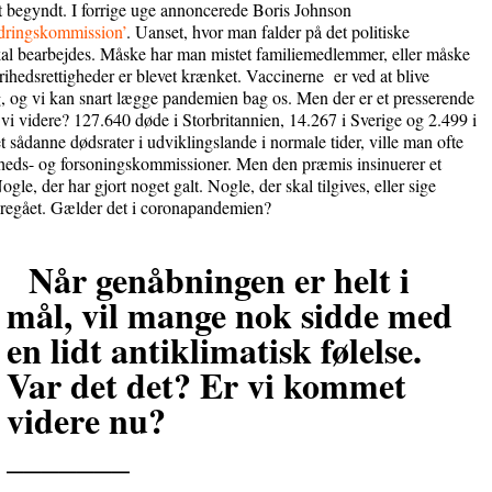
t begyndt. I forrige uge annoncerede Boris Johnson
ndringskommission’
. Uanset, hvor man falder på det politiske
skal bearbejdes. Måske har man mistet familiemedlemmer, eller måske
frihedsrettigheder er blevet krænket. Vaccinerne er ved at blive
g, og vi kan snart lægge pandemien bag os. Men der er et presserende
 videre? 127.640 døde i Storbritannien, 14.267 i Sverige og 2.499 i
ådanne dødsrater i udviklingslande i normale tider, ville man ofte
andheds- og forsoningskommissioner. Men den præmis insinuerer et
ogle, der har gjort noget galt. Nogle, der skal tilgives, eller sige
oregået. Gælder det i coronapandemien?
Når genåbningen er helt i
mål, vil mange nok sidde med
en lidt antiklimatisk følelse.
Var det det? Er vi kommet
videre nu?
_______