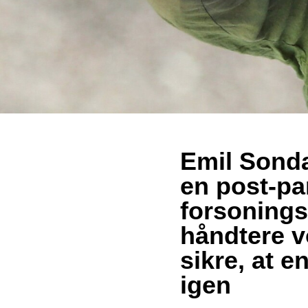
Emil Sonda
en post-p
forsonings
håndtere v
sikre, at e
igen