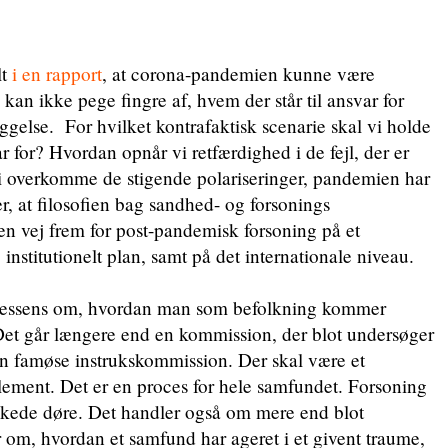
lt
i en rapport
, at corona-pandemien kunne være
kan ikke pege fingre af, hvem der står til ansvar for
gelse. For hvilket kontrafaktisk scenarie skal vi holde
ar for? Hvordan opnår vi retfærdighed i de fejl, der er
 overkomme de stigende polariseringer, pandemien har
, at filosofien bag sandhed- og forsonings
n vej frem for post-pandemisk forsoning på et
g institutionelt plan, samt på det internationale niveau.
n essens om, hvordan man som befolkning kommer
 Det går længere end en kommission, der blot undersøger
en famøse instrukskommission. Der skal være et
 element. Det er en proces for hele samfundet. Forsoning
kkede døre. Det handler også om mere end blot
r om, hvordan et samfund har ageret i et givent traume,