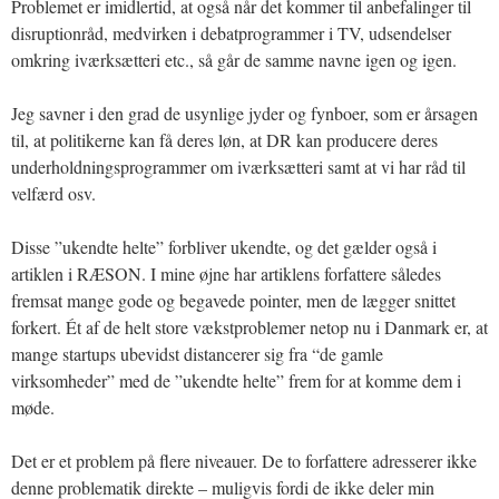
Problemet er imidlertid, at også når det kommer til anbefalinger til
disruptionråd, medvirken i debatprogrammer i TV, udsendelser
omkring iværksætteri etc., så går de samme navne igen og igen.
Jeg savner i den grad de usynlige jyder og fynboer, som er årsagen
til, at politikerne kan få deres løn, at DR kan producere deres
underholdningsprogrammer om iværksætteri samt at vi har råd til
velfærd osv.
Disse ”ukendte helte” forbliver ukendte, og det gælder også i
artiklen i RÆSON. I mine øjne har artiklens forfattere således
fremsat mange gode og begavede pointer, men de lægger snittet
forkert. Ét af de helt store vækstproblemer netop nu i Danmark er, at
mange startups ubevidst distancerer sig fra “de gamle
virksomheder” med de ”ukendte helte” frem for at komme dem i
møde.
Det er et problem på flere niveauer. De to forfattere adresserer ikke
denne problematik direkte – muligvis fordi de ikke deler min