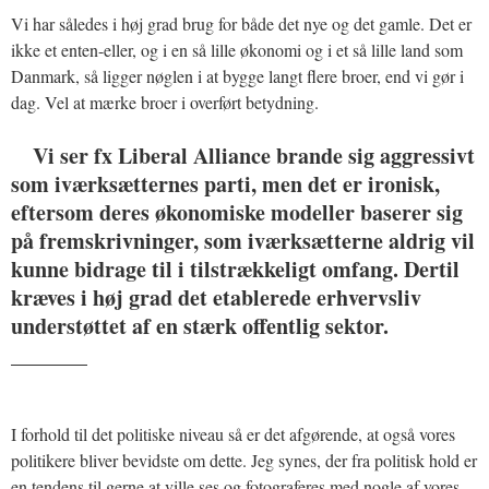
Vi har således i høj grad brug for både det nye og det gamle. Det er
ikke et enten-eller, og i en så lille økonomi og i et så lille land som
Danmark, så ligger nøglen i at bygge langt flere broer, end vi gør i
dag. Vel at mærke broer i overført betydning.
Vi ser fx Liberal Alliance brande sig aggressivt
som iværksætternes parti, men det er ironisk,
eftersom deres økonomiske modeller baserer sig
på fremskrivninger, som iværksætterne aldrig vil
kunne bidrage til i tilstrækkeligt omfang. Dertil
kræves i høj grad det etablerede erhvervsliv
understøttet af en stærk offentlig sektor.
_______
I forhold til det politiske niveau så er det afgørende, at også vores
politikere bliver bevidste om dette. Jeg synes, der fra politisk hold er
en tendens til gerne at ville ses og fotograferes med nogle af vores