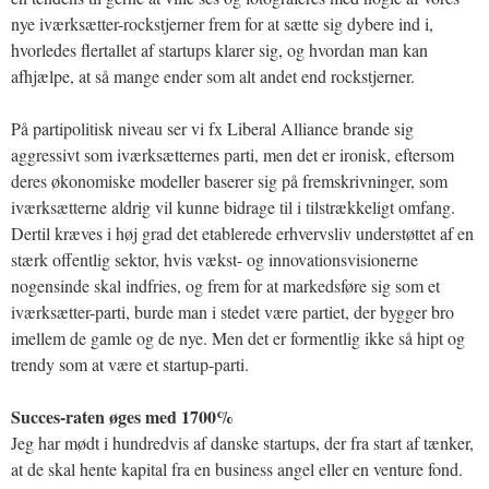
nye iværksætter-rockstjerner frem for at sætte sig dybere ind i,
hvorledes flertallet af startups klarer sig, og hvordan man kan
afhjælpe, at så mange ender som alt andet end rockstjerner.
På partipolitisk niveau ser vi fx Liberal Alliance brande sig
aggressivt som iværksætternes parti, men det er ironisk, eftersom
deres økonomiske modeller baserer sig på fremskrivninger, som
iværksætterne aldrig vil kunne bidrage til i tilstrækkeligt omfang.
Dertil kræves i høj grad det etablerede erhvervsliv understøttet af en
stærk offentlig sektor, hvis vækst- og innovationsvisionerne
nogensinde skal indfries, og frem for at markedsføre sig som et
iværksætter-parti, burde man i stedet være partiet, der bygger bro
imellem de gamle og de nye. Men det er formentlig ikke så hipt og
trendy som at være et startup-parti.
Succes-raten øges med 1700%
Jeg har mødt i hundredvis af danske startups, der fra start af tænker,
at de skal hente kapital fra en business angel eller en venture fond.