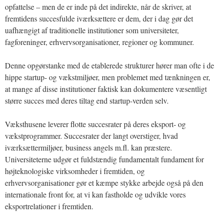
opfattelse – men de er inde på det indirekte, når de skriver, at
fremtidens succesfulde iværksættere er dem, der i dag gør det
uafhængigt af traditionelle institutioner som universiteter,
fagforeninger, erhvervsorganisationer, regioner og kommuner.
Denne opgørstanke med de etablerede strukturer hører man ofte i de
hippe startup- og vækstmiljøer, men problemet med tænkningen er,
at mange af disse institutioner faktisk kan dokumentere væsentligt
større succes med deres tiltag end startup-verden selv.
Væksthusene leverer flotte succesrater på deres eksport- og
vækstprogrammer. Succesrater der langt overstiger, hvad
iværksættermiljøer, business angels m.fl. kan præstere.
Universiteterne udgør et fuldstændig fundamentalt fundament for
højteknologiske virksomheder i fremtiden, og
erhvervsorganisationer gør et kæmpe stykke arbejde også på den
internationale front for, at vi kan fastholde og udvikle vores
eksportrelationer i fremtiden.