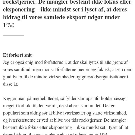
rockstjerner. De mangler bestemt ikke fokus eller
eksponering – ikke mindst set i lyset af, at deres
bidrag til vores samlede eksport udgør under
1%!
_______
Et forkert snit
Jeg er også enig med forfatterne i, at der skal lyttes til alle grene af
vores samfund, men modsat forfatterne mener jeg faktisk, at vi i den
grad lytter til de mindre virksomheder og græsrodsorganisationer i
disse år.
Kigger man på mediebilledet, så fylder startups uforholdsmæssigt
meget i forhold til den værdi, de skaber i samfundet. Det er
populært som aldrig før at blive iværksætter og starte virksomhed,
og iværksætterne er ved at blive vor tids rockstjerner. De mangler
bestemt ikke fokus eller eksponering – ikke mindst set i lyset af, at
deres bidrag til vores samlede eksport udgør under 1%!