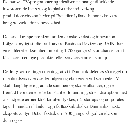
De har set TV-programmer og idealiserer i mange tilfælde de
investorer, de har set, og kapitalstærke industri- og
produktionsvirksomheder på Fyn eller Jylland kunne ikke være
længere væk i deres bevidsthed.
Det er et kæmpe problem for den danske vækst og innovation.
Ifølge et nyligt studie fra Harvard Business Review og BAIN, har
en etableret virksomhed omkring 1.700 gange så stor chance for at
få succes med nye produkter eller services som en startup.
Derfor giver det ingen mening, at vi i Danmark deler os så meget op
i henholdsvis iværksættermiljøer og etablerede virksomheder. Vi
skal i langt højere grad tale sammen og skabe alliancer, og i en
fremtid hvor den eneste konstant er forandring, så vil disruption med
opsmøgede ærmer først for alvor lykkes, når startups og corporates
tager hinanden i hånden og i fællesskab skaber Danmarks næste
eksporteventyr. Det er faktisk en 1700 gange så god en idé som
dem-og-os.