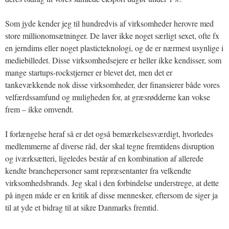
Som jyde kender jeg til hundredvis af virksomheder herovre med
store millionomsætninger. De laver ikke noget særligt sexet, ofte fx
en jerndims eller noget plasticteknologi, og de er nærmest usynlige i
mediebilledet. Disse virksomhedsejere er heller ikke kendisser, som
mange startups-rockstjerner er blevet det, men det er
tankevækkende nok disse virksomheder, der finansierer både vores
velfærdssamfund og muligheden for, at græsrødderne kan vokse
frem – ikke omvendt.
I forlængelse heraf så er det også bemærkelsesværdigt, hvorledes
medlemmerne af diverse råd, der skal tegne fremtidens disruption
og iværksætteri, ligeledes består af en kombination af allerede
kendte branchepersoner samt repræsentanter fra velkendte
virksomhedsbrands. Jeg skal i den forbindelse understrege, at dette
på ingen måde er en kritik af disse mennesker, eftersom de siger ja
til at yde et bidrag til at sikre Danmarks fremtid.