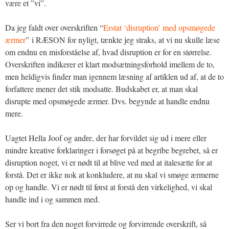
være et ”vi”.
Da jeg faldt over overskriften “
Erstat ‘disruption’ med opsmøgede
ærmer
” i RÆSON for nyligt, tænkte jeg straks, at vi nu skulle læse
om endnu en misforståelse af, hvad disruption er for en størrelse.
Overskriften indikerer et klart modsætningsforhold imellem de to,
men heldigvis finder man igennem læsning af artiklen ud af, at de to
forfattere mener det stik modsatte. Budskabet er, at man skal
disrupte med opsmøgede ærmer. Dvs. begynde at handle endnu
mere.
Uagtet Hella Joof og andre, der har forvildet sig ud i mere eller
mindre kreative forklaringer i forsøget på at begribe begrebet, så er
disruption noget, vi er nødt til at blive ved med at italesætte for at
forstå. Det er ikke nok at konkludere, at nu skal vi smøge ærmerne
op og handle. Vi er nødt til først at forstå den virkelighed, vi skal
handle ind i og sammen med.
Ser vi bort fra den noget forvirrede og forvirrende overskrift, så