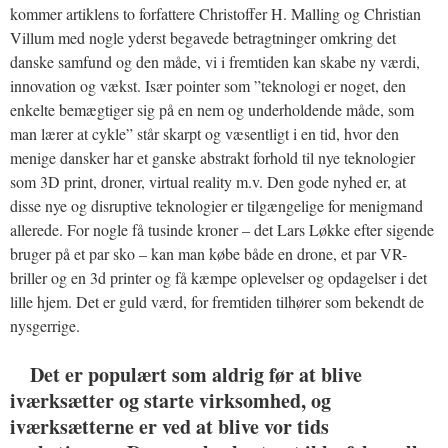
kommer artiklens to forfattere Christoffer H. Malling og Christian
Villum med nogle yderst begavede betragtninger omkring det
danske samfund og den måde, vi i fremtiden kan skabe ny værdi,
innovation og vækst. Især pointer som ”teknologi er noget, den
enkelte bemægtiger sig på en nem og underholdende måde, som
man lærer at cykle” står skarpt og væsentligt i en tid, hvor den
menige dansker har et ganske abstrakt forhold til nye teknologier
som 3D print, droner, virtual reality m.v. Den gode nyhed er, at
disse nye og disruptive teknologier er tilgængelige for menigmand
allerede. For nogle få tusinde kroner – det Lars Løkke efter sigende
bruger på et par sko – kan man købe både en drone, et par VR-
briller og en 3d printer og få kæmpe oplevelser og opdagelser i det
lille hjem. Det er guld værd, for fremtiden tilhører som bekendt de
nysgerrige.
Det er populært som aldrig før at blive
iværksætter og starte virksomhed, og
iværksætterne er ved at blive vor tids