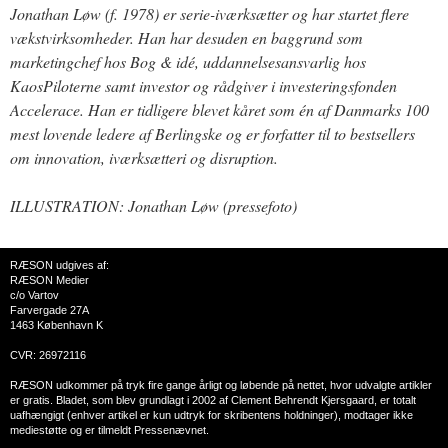
Jonathan Løw (f. 1978) er serie-iværksætter og har startet flere
vækstvirksomheder. Han har desuden en baggrund som
marketingchef hos Bog & idé, uddannelsesansvarlig hos
KaosPiloterne samt investor og rådgiver i investeringsfonden
Accelerace. Han er tidligere blevet kåret som én af Danmarks 100
mest lovende ledere af Berlingske og er forfatter til to bestsellers
om innovation, iværksætteri og disruption.
ILLUSTRATION: Jonathan Løw (pressefoto)
RÆSON udgives af:
RÆSON Medier
c/o Vartov
Farvergade 27A
1463 København K
CVR: 26972116
RÆSON udkommer på tryk fire gange årligt og løbende på nettet, hvor udvalgte artikler
er gratis. Bladet, som blev grundlagt i 2002 af Clement Behrendt Kjersgaard, er totalt
uafhængigt (enhver artikel er kun udtryk for skribentens holdninger), modtager ikke
mediestøtte og er tilmeldt Pressenævnet.