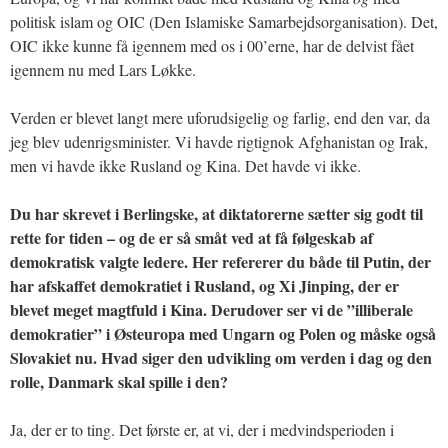
politisk islam og OIC (Den Islamiske Samarbejdsorganisation). Det,
OIC ikke kunne få igennem med os i 00’erne, har de delvist fået
igennem nu med Lars Løkke.
Verden er blevet langt mere uforudsigelig og farlig, end den var, da
jeg blev udenrigsminister. Vi havde rigtignok Afghanistan og Irak,
men vi havde ikke Rusland og Kina. Det havde vi ikke.
Du har skrevet i Berlingske, at diktatorerne sætter sig godt til
rette for tiden – og de er så småt ved at få følgeskab af
demokratisk valgte ledere. Her refererer du både til Putin, der
har afskaffet demokratiet i Rusland, og Xi Jinping, der er
blevet meget magtfuld i Kina. Derudover ser vi de ”illiberale
demokratier” i Østeuropa med Ungarn og Polen og måske også
Slovakiet nu. Hvad siger den udvikling om verden i dag og den
rolle, Danmark skal spille i den?
Ja, der er to ting. Det første er, at vi, der i medvindsperioden i