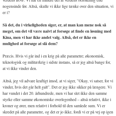
nogensinde før. Altså, skulle vi ikke lige tænke over den situation, vi
er i?
Så det, du i virkeligheden siger, er, at man kan mene nok så
meget, om det vil være naivt at forsøge at finde en løsning med
Kina, men vi har ikke andet valg. Altså, det er ikke en
mulighed at forsøge at slå dem?
Præcis. Hvis vi går ind i en krig på alle parametre; økonomisk,
teknologisk og militærkrig i sidste instans, så er jeg altså bange for,
at vi ikke vinder den.
Altså, jeg vil advare kraftigt imod, at vi siger, ”Okay, vi satser, for vi
vinder, hvis det går helt galt”. Det er jeg ikke sikker på længere. Vi
har vundet i det 20. århundrede, men vi har slet ikke den samme
styrke eller samme økonomiske overlegenhed – altså relativt, ikke i
kroner og ører, men relativt i forhold til den samlede sum. Vi er
skredet på alle parametre, og det er jo ikke, fordi vi er på vej op igen