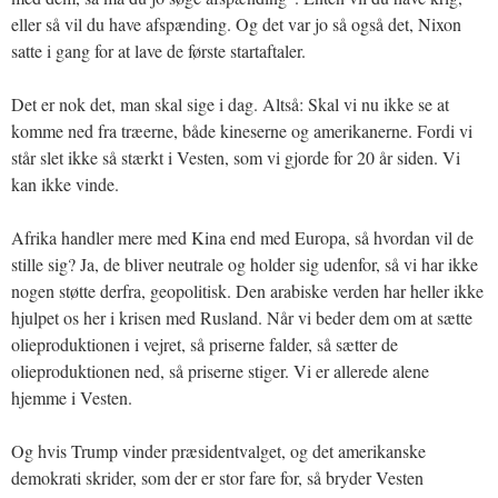
eller så vil du have afspænding. Og det var jo så også det, Nixon
satte i gang for at lave de første startaftaler.
Det er nok det, man skal sige i dag. Altså: Skal vi nu ikke se at
komme ned fra træerne, både kineserne og amerikanerne. Fordi vi
står slet ikke så stærkt i Vesten, som vi gjorde for 20 år siden. Vi
kan ikke vinde.
Afrika handler mere med Kina end med Europa, så hvordan vil de
stille sig? Ja, de bliver neutrale og holder sig udenfor, så vi har ikke
nogen støtte derfra, geopolitisk. Den arabiske verden har heller ikke
hjulpet os her i krisen med Rusland. Når vi beder dem om at sætte
olieproduktionen i vejret, så priserne falder, så sætter de
olieproduktionen ned, så priserne stiger. Vi er allerede alene
hjemme i Vesten.
Og hvis Trump vinder præsidentvalget, og det amerikanske
demokrati skrider, som der er stor fare for, så bryder Vesten