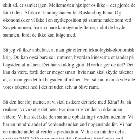
skilt ad, er samlet igen. Mellemøsten hjælper os ikke – det gjorde de
før i tiden. Afrika er landingsbanen for Rusland og Kina. Og
økonomisk er vi ikke i en styrkeposition på samme måde som ved
Sovjetunionen, hvor vi bare kan øge udgifterne, indtil de bryder
sammen, fordi de ikke kan følge med.
Så jeg vil ikke anbefale, at man går efter en teknologisk-økonomisk
krig. Du kan også bare se i rummet, hvordan kineserne er landet på
bagsiden af månen. Det har vi aldrig gjort. Hvorfor gør de det? Det
kan da være, fordi det er meget smart, hvis man skal skyde raketter
af, at man gør det fra bagsiden af månen. For så kan man skyde alle
vores raketter ned i det fri uden selv at blive ramt.
Så den her fløj mener, at vi skal risikere det hele med Kina? Ja, så
risikerer vi virkelig det hele. For den krig vinder vi ikke uden
videre. Vi har slet ikke den samme opbakning i verden udenfor. Vi
har en mindre andel af verdenshandlen end nogensinde før. Vi har
en mindre andel af verdens produktion. Vi har en mindre del af
verdens BNP. Vi har en mindre del af verdens befolkning end