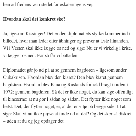
hen ad fredens vej i stedet for eskaleringens vej.
Hvordan skal det konkret ske?
Ja, ligesom Kissinger! Det er der, diplomatiets styrke kommer ind i
billedet, hvor man leder efter åbninger og prøver at teste hinanden.
Vi i Vesten skal ikke lægge os ned og sige: Nu er vi virkelig i krise,
vi lægger os ned. For så får vi balladen.
Diplomatiet går jo ud på at se gennem bagdøren – ligesom under
Cubakrisen. Hvordan blev den klaret? Den blev klaret gennem
bagdøren. Hvordan blev Kina og Ruslands forhold bragt i orden i
1972: gennem bagdøren. Så det er ikke noget, du kan sige offentligt
til kineserne; at nu gør I sådan og sådan. Det flytter ikke noget som
helst. Det, der flytter noget, er, at der er vilje på begge sider til at
sige: Skal vi nu ikke prøve at finde ud af det? Og det sker så diskret
– uden at du og jeg opdager det.