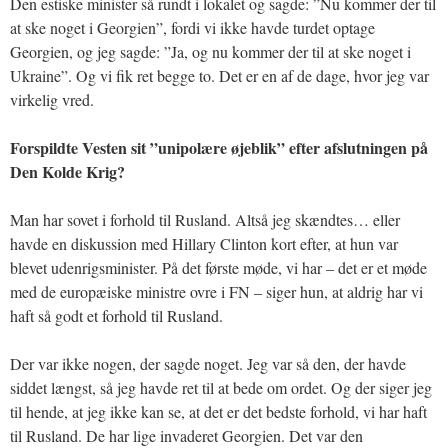
Den estiske minister så rundt i lokalet og sagde: ”Nu kommer der til
at ske noget i Georgien”, fordi vi ikke havde turdet optage
Georgien, og jeg sagde: ”Ja, og nu kommer der til at ske noget i
Ukraine”. Og vi fik ret begge to. Det er en af de dage, hvor jeg var
virkelig vred.
Forspildte Vesten sit ”unipolære øjeblik” efter afslutningen på
Den Kolde Krig?
Man har sovet i forhold til Rusland. Altså jeg skændtes… eller
havde en diskussion med Hillary Clinton kort efter, at hun var
blevet udenrigsminister. På det første møde, vi har – det er et møde
med de europæiske ministre ovre i FN – siger hun, at aldrig har vi
haft så godt et forhold til Rusland.
Der var ikke nogen, der sagde noget. Jeg var så den, der havde
siddet længst, så jeg havde ret til at bede om ordet. Og der siger jeg
til hende, at jeg ikke kan se, at det er det bedste forhold, vi har haft
til Rusland. De har lige invaderet Georgien. Det var den