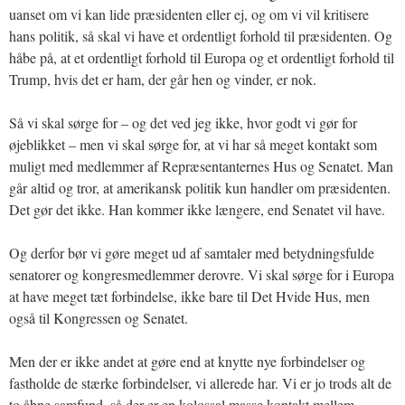
uanset om vi kan lide præsidenten eller ej, og om vi vil kritisere
hans politik, så skal vi have et ordentligt forhold til præsidenten. Og
håbe på, at et ordentligt forhold til Europa og et ordentligt forhold til
Trump, hvis det er ham, der går hen og vinder, er nok.
Så vi skal sørge for – og det ved jeg ikke, hvor godt vi gør for
øjeblikket – men vi skal sørge for, at vi har så meget kontakt som
muligt med medlemmer af Repræsentanternes Hus og Senatet. Man
går altid og tror, at amerikansk politik kun handler om præsidenten.
Det gør det ikke. Han kommer ikke længere, end Senatet vil have.
Og derfor bør vi gøre meget ud af samtaler med betydningsfulde
senatorer og kongresmedlemmer derovre. Vi skal sørge for i Europa
at have meget tæt forbindelse, ikke bare til Det Hvide Hus, men
også til Kongressen og Senatet.
Men der er ikke andet at gøre end at knytte nye forbindelser og
fastholde de stærke forbindelser, vi allerede har. Vi er jo trods alt de
to åbne samfund, så der er en kolossal masse kontakt mellem