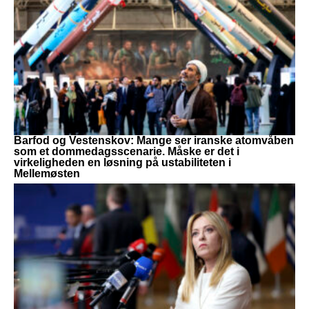
Barfod og Vestenskov: Mange ser iranske atomvåben
som et dommedagsscenarie. Måske er det i
virkeligheden en løsning på ustabiliteten i
Mellemøsten