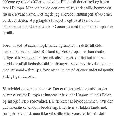
90’erne og til dels 00’erne, udvider EU, fordi der er fred og ingen
fare i Europa. Men jeg havde den opfattelse, at der ville komme en
russisk revanchisme. Det sagde jeg allerede i slutningen af 90’erne,
og det er derfor, at jeg lagde så meget vægt på at få ikke kun
balterne men også flere lande i Østeuropa med ind i den europæiske
familie.
Fordi vi ved, at sådan nogle lande i gråzoner – i dette tilfælde
mellem et revanchistisk Rusland og Vesteuropa – er hamrende
farlige at have liggende. Jeg gik altså meget kraftigt ind for den
udvidelse af sikkerhedspolitiske årsager – selvom vi havde det pænt
med Rusland – fordi jeg forventede, at det på et eller andet tidspunkt
ville gå galt derovre.
Så udvidelsen var det positive. Det er til gengæld negativt, at det
bliver svært for Europa at fungere, når vi har Ungarn, til dels Polen
og nu også Fico i Slovakiet. EU risikerer at bryde sammen, hvis den
udemokratiske tendens breder sig. Eller hvis vi lukker lande ind,
som gerne vil ind, men ikke vil spille efter vores regler, når det