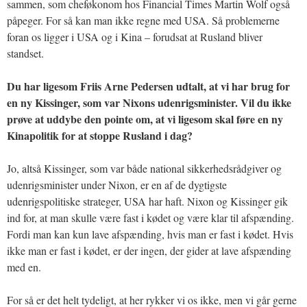
sammen, som cheføkonom hos Financial Times Martin Wolf også
påpeger. For så kan man ikke regne med USA. Så problemerne
foran os ligger i USA og i Kina – forudsat at Rusland bliver
standset.
Du har ligesom Friis Arne Pedersen udtalt, at vi har brug for
en ny Kissinger, som var Nixons udenrigsminister. Vil du ikke
prøve at uddybe den pointe om, at vi ligesom skal føre en ny
Kinapolitik for at stoppe Rusland i dag?
Jo, altså Kissinger, som var både national sikkerhedsrådgiver og
udenrigsminister under Nixon, er en af de dygtigste
udenrigspolitiske strateger, USA har haft. Nixon og Kissinger gik
ind for, at man skulle være fast i kødet og være klar til afspænding.
Fordi man kan kun lave afspænding, hvis man er fast i kødet. Hvis
ikke man er fast i kødet, er der ingen, der gider at lave afspænding
med en.
For så er det helt tydeligt, at her rykker vi os ikke, men vi går gerne