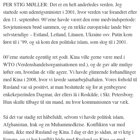
PER STIG MØLLER: Det er en helt anderledes verden. Jeg
startede som udenrigsminister i 2001, hvor verden var forandret efter
den 11. september. 90’erne havde været den rene medvindsperiode:
Sovjetunionen brød sammen, og en række europæiske lande blev
selvstændige – Estland, Letland, Litauen, Ukraine osv. Putin kom
først til i ’99, og så kom den politiske islam, som slog til i 2001.
00’erne startede egentlig ret godt. Kina ville gerne være med i
WTO (Verdenshandelsorganisationen red.), og de gav alle mulige
løfter om, hvordan de ville agere. Vi havde glimrende forhandlinger
med Kina i 2008, hvor vi lavede samarbejdsaftalen. Vores forhold til
Rusland var så positivt, at man besluttede sig for at genbegrave
enkekejserinden Dagmar, der ellers lå i Roskilde, i Skt. Petersborg.
Hun skulle tilbage til sin mand, nu hvor kommunismen var væk.
Så det var stadig ret håbefuldt, selvom vi havde politisk islam,
Afghanistan, Irak og en Muhammedkrise. Konflikten var med
islam, ikke med Rusland og Kina. I dag er det jo sådan, at vi krig i
Europa, og vi har konflikt både med Rusland og Kina
og
med