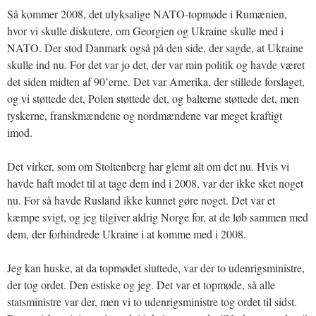
Så kommer 2008, det ulyksalige NATO-topmøde i Rumænien,
hvor vi skulle diskutere, om Georgien og Ukraine skulle med i
NATO. Der stod Danmark også på den side, der sagde, at Ukraine
skulle ind nu. For det var jo det, der var min politik og havde været
det siden midten af 90’erne. Det var Amerika, der stillede forslaget,
og vi støttede det, Polen støttede det, og balterne støttede det, men
tyskerne, franskmændene og nordmændene var meget kraftigt
imod.
Det virker, som om Stoltenberg har glemt alt om det nu. Hvis vi
havde haft modet til at tage dem ind i 2008, var der ikke sket noget
nu. For så havde Rusland ikke kunnet gøre noget. Det var et
kæmpe svigt, og jeg tilgiver aldrig Norge for, at de løb sammen med
dem, der forhindrede Ukraine i at komme med i 2008.
Jeg kan huske, at da topmødet sluttede, var der to udenrigsministre,
der tog ordet. Den estiske og jeg. Det var et topmøde, så alle
statsministre var der, men vi to udenrigsministre tog ordet til sidst.