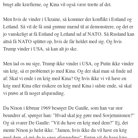
brugt alle kræfterne, og Kina vil også være trætte af det.
Men hvis de vinder i Ukraine, så kommer der konflikt i Estland og
Letland. Så vil de få små grønne mænd til at demonstrere, og det er
jo vanskeligt at få Estland og Letland ud af NATO. Så Rusland kan
altså få NATO splittet op, hvis de får heldet med sig. Og hvis
Trump vinder i USA, så kan alt jo ske.
Men lad os nu sige, Trump ikke vinder i USA, og Putin ikke vinder
sin krig, så er problemet jo med Kina. Og der skal man så finde ud
af: Skal vi ende i en krig med Kina? Og hvis ikke vi vil have en
krig med Kina eller risikere en krig med Kina i sidste ende, så skal
vi prøve at få noget afspænding.
Da Nixon i februar 1969 besøger De Gaulle, som han var stor
beundrer af, spørger han: ”Hvad skal jeg gøre med Sovjetunionen?”
Og så svarer De Gaulle: ”Vil du have en krig med dem?” Ej, det
mente Nixon jo helst ikke. ”Jamen, hvis ikke du vil have en krig
med dem, så må du jo søge afspænding”. Enten vil du have krig,