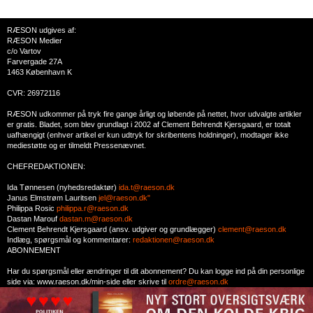
RÆSON udgives af:
RÆSON Medier
c/o Vartov
Farvergade 27A
1463 København K
CVR: 26972116
RÆSON udkommer på tryk fire gange årligt og løbende på nettet, hvor udvalgte artikler
er gratis. Bladet, som blev grundlagt i 2002 af Clement Behrendt Kjersgaard, er totalt
uafhængigt (enhver artikel er kun udtryk for skribentens holdninger), modtager ikke
mediestøtte og er tilmeldt Pressenævnet.
CHEFREDAKTIONEN:
Ida Tønnesen (nyhedsredaktør)
ida.t@raeson.dk
Janus Elmstrøm Lauritsen
jel@raeson.dk"
Philippa Rosic
philippa.r@raeson.dk
Dastan Marouf
dastan.m@raeson.dk
Clement Behrendt Kjersgaard (ansv. udgiver og grundlægger)
clement@raeson.dk
Indlæg, spørgsmål og kommentarer:
redaktionen@raeson.dk
ABONNEMENT
Har du spørgsmål eller ændringer til dit abonnement? Du kan logge ind på din personlige
side via: www.raeson.dk/min-side eller skrive til
ordre@raeson.dk