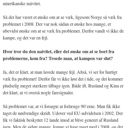
amerikanske naivitet.
Så der har været et ønske om at se væk, ligesom Norge så væk fra
problemet i 2008. Der var nok sådan et ønske hos mange, et
ubevidst ønske om at se væk fra problemet. Derfor vandt vi ikke de
kampe, og det var en fejl.
Hvor tror du den naivitet, eller det ønske om at se bort fra
problemerne, kom fra? Troede man, at kampen var slut?
Ja, det er klart, at man lavede mange fejl. Altså, vi ser for hurtigt
væk fra problemet! Derfor får vi ikke løst det i tide, og det kommer
pludselig meget stærkere tilbage igen. Både ift. Rusland og Kina er
det klart, at vi overså nogle faresignaler.
Så problemet var, at vi forsøgte at forlænge 90’erne. Man fik ikke
taget de nødvendige skridt. Udover ved EU-udvidelsen i 2002. Der
fik vi faktisk beskyttet 12 lande imod at blive generet af Rusland
igen. Men de sidste mange, kunne vi have taget med i 2008, og det