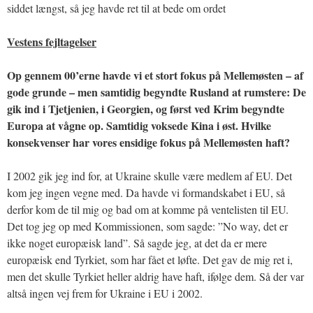
siddet længst, så jeg havde ret til at bede om ordet
Vestens fejltagelser
Op gennem 00’erne havde vi et stort fokus på Mellemøsten – af
gode grunde – men samtidig begyndte Rusland at rumstere: De
gik ind i Tjetjenien, i Georgien, og først ved Krim begyndte
Europa at vågne op. Samtidig voksede Kina i øst. Hvilke
konsekvenser har vores ensidige fokus på Mellemøsten haft?
I 2002 gik jeg ind for, at Ukraine skulle være medlem af EU. Det
kom jeg ingen vegne med. Da havde vi formandskabet i EU, så
derfor kom de til mig og bad om at komme på ventelisten til EU.
Det tog jeg op med Kommissionen, som sagde: ”No way, det er
ikke noget europæisk land”. Så sagde jeg, at det da er mere
europæisk end Tyrkiet, som har fået et løfte. Det gav de mig ret i,
men det skulle Tyrkiet heller aldrig have haft, ifølge dem. Så der var
altså ingen vej frem for Ukraine i EU i 2002.