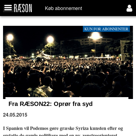
Køb abonnement
KUN FOR ABONNENTER
Fra RÆSON22:
Oprør fra syd
24.05.2015
I Spanien vil Podemos gøre græske Syriza kunsten efter og
erstatte de gamle politikere med en ny, venstreorienteret