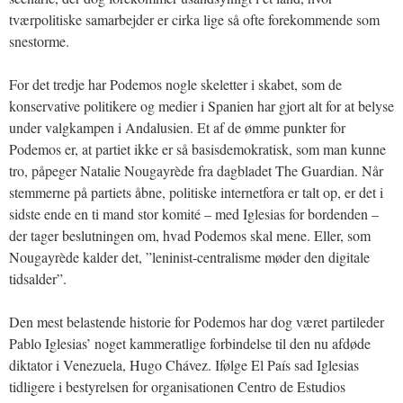
tværpolitiske samarbejder er cirka lige så ofte forekommende som
snestorme.
For det tredje har Podemos nogle skeletter i skabet, som de
konservative politikere og medier i Spanien har gjort alt for at belyse
under valgkampen i Andalusien. Et af de ømme punkter for
Podemos er, at partiet ikke er så basisdemokratisk, som man kunne
tro, påpeger Natalie Nougayrède fra dagbladet The Guardian. Når
stemmerne på partiets åbne, politiske internetfora er talt op, er det i
sidste ende en ti mand stor komité – med Iglesias for bordenden –
der tager beslutningen om, hvad Podemos skal mene. Eller, som
Nougayrède kalder det, ”leninist-centralisme møder den digitale
tidsalder”.
Den mest belastende historie for Podemos har dog været partileder
Pablo Iglesias’ noget kammeratlige forbindelse til den nu afdøde
diktator i Venezuela, Hugo Chávez. Ifølge El País sad Iglesias
tidligere i bestyrelsen for organisationen Centro de Estudios