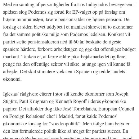
Med en samling af personligheder fra Los Indignados-bevægelsen i
spidsen slog Podemos sig forud for EP-valget op på forslag om
højere minimumsløn, lavere pensionsalder og højere pension. De
forslag er siden blevet uddybet i et manifest skrevet af to økonomer
fra det samme politiske miljø som Podemos-ledelsen. Konkret vil
partiet sætte pensionsalderen ned til 60 år, beskatte de rigeste
spaniere hårdere, forkorte arbejdsugen og øge det offentliges budget
markant. Tanken er, at færre ældre på arbejdsmarkedet og flere
penge fra den offentlige sektor vil sikre, at unge igen vil kunne få
arbejde. Det skal stimulere væksten i Spanien og redde landets
økonomi.
Iglesias’ rådgivere citerer i stor stil kendte økonomer som Joseph
Stiglitz, Paul Krugman og Kenneth Rogoff i deres økonomiske
papirer. Det afholder dog ikke José Torreblanca, European Council
on Foreign Relations’ chef i Madrid, for at kalde Podemos’
økonomiske forslag for ”voodoopolitik”. Men ifølge ham betyder
den løst formulerede politik ikke så meget for partiets succes. En
stemme på Podemos er hovedsageligt en stemme imod ting – imod