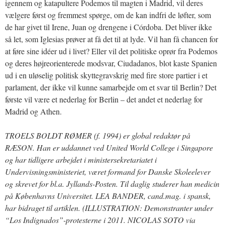
igennem og katapultere Podemos til magten i Madrid, vil deres
vælgere først og fremmest spørge, om de kan indfri de løfter, som
de har givet til Irene, Juan og drengene i Córdoba. Det bliver ikke
så let, som Iglesias prøver at få det til at lyde. Vil han få chancen for
at føre sine idéer ud i livet? Eller vil det politiske oprør fra Podemos
og deres højreorienterede modsvar, Ciudadanos, blot kaste Spanien
ud i en uløselig politisk skyttegravskrig med fire store partier i et
parlament, der ikke vil kunne samarbejde om et svar til Berlin? Det
første vil være et nederlag for Berlin – det andet et nederlag for
Madrid og Athen.
TROELS BOLDT RØMER (f. 1994) er global redaktør på
RÆSON. Han er uddannet ved United World College i Singapore
og har tidligere arbejdet i ministersekretariatet i
Undervisningsministeriet, været formand for Danske Skoleelever
og skrevet for bl.a. Jyllands-Posten. Til daglig studerer han medicin
på Københavns Universitet. LEA BANDER, cand.mag. i spansk,
har bidraget til artiklen. (ILLUSTRATION: Demonstranter under
“Los Indignados”-protesterne i 2011. NICOLAS SOTO via