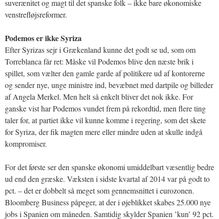
suverænitet og magt til det spanske folk – ikke bare økonomiske
venstrefløjsreformer.
Podemos er ikke Syriza
Efter Syrizas sejr i Grækenland kunne det godt se ud, som om
Torreblanca får ret: Måske vil Podemos blive den næste brik i
spillet, som vælter den gamle garde af politikere ud af kontorerne
og sender nye, unge ministre ind, bevæbnet med dartpile og billeder
af Angela Merkel. Men helt så enkelt bliver det nok ikke. For
ganske vist har Podemos vundet frem på rekordtid, men flere ting
taler for, at partiet ikke vil kunne komme i regering, som det skete
for Syriza, der fik magten mere eller mindre uden at skulle indgå
kompromiser.
For det første ser den spanske økonomi umiddelbart væsentlig bedre
ud end den græske. Væksten i sidste kvartal af 2014 var på godt to
pct. – det er dobbelt så meget som gennemsnittet i eurozonen.
Bloomberg Business påpeger, at der i øjeblikket skabes 25.000 nye
jobs i Spanien om måneden. Samtidig skylder Spanien ’kun’ 92 pct.