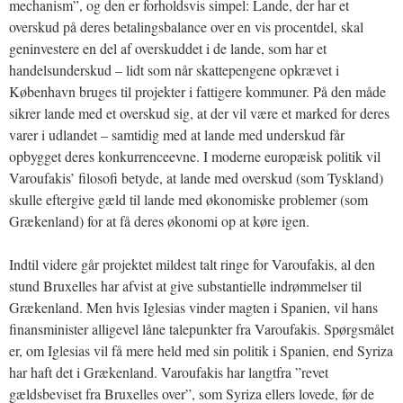
mechanism”, og den er forholdsvis simpel: Lande, der har et
overskud på deres betalingsbalance over en vis procentdel, skal
geninvestere en del af overskuddet i de lande, som har et
handelsunderskud – lidt som når skattepengene opkrævet i
København bruges til projekter i fattigere kommuner. På den måde
sikrer lande med et overskud sig, at der vil være et marked for deres
varer i udlandet – samtidig med at lande med underskud får
opbygget deres konkurrenceevne. I moderne europæisk politik vil
Varoufakis’ filosofi betyde, at lande med overskud (som Tyskland)
skulle eftergive gæld til lande med økonomiske problemer (som
Grækenland) for at få deres økonomi op at køre igen.
Indtil videre går projektet mildest talt ringe for Varoufakis, al den
stund Bruxelles har afvist at give substantielle indrømmelser til
Grækenland. Men hvis Iglesias vinder magten i Spanien, vil hans
finansminister alligevel låne talepunkter fra Varoufakis. Spørgsmålet
er, om Iglesias vil få mere held med sin politik i Spanien, end Syriza
har haft det i Grækenland. Varoufakis har langtfra ”revet
gældsbeviset fra Bruxelles over”, som Syriza ellers lovede, før de