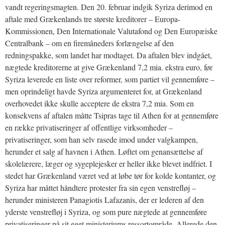
vandt regeringsmagten. Den 20. februar indgik Syriza derimod en
aftale med Grækenlands tre største kreditorer – Europa-
Kommissionen, Den Internationale Valutafond og Den Europæiske
Centralbank – om en firemåneders forlængelse af den
redningspakke, som landet har modtaget. Da aftalen blev indgået,
nægtede kreditorerne at give Grækenland 7,2 mia. ekstra euro, før
Syriza leverede en liste over reformer, som partiet vil gennemføre –
men oprindeligt havde Syriza argumenteret for, at Grækenland
overhovedet ikke skulle acceptere de ekstra 7,2 mia. Som en
konsekvens af aftalen måtte Tsipras tage til Athen for at gennemføre
en række privatiseringer af offentlige virksomheder –
privatiseringer, som han selv rasede imod under valgkampen,
herunder et salg af havnen i Athen. Løftet om genansættelse af
skolelærere, læger og sygeplejesker er heller ikke blevet indfriet. I
stedet har Grækenland været ved at løbe tør for kolde kontanter, og
Syriza har måttet håndtere protester fra sin egen venstrefløj –
herunder ministeren Panagiotis Lafazanis, der er lederen af den
yderste venstrefløj i Syriza, og som pure nægtede at gennemføre
privatiseringer på sit eget ministeriums ressortområde. Allerede den