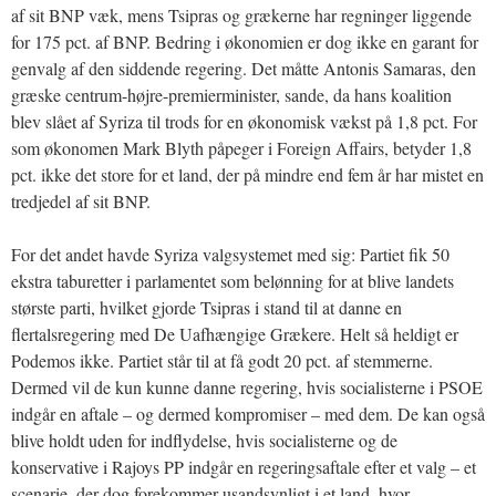
af sit BNP væk, mens Tsipras og grækerne har regninger liggende
for 175 pct. af BNP. Bedring i økonomien er dog ikke en garant for
genvalg af den siddende regering. Det måtte Antonis Samaras, den
græske centrum-højre-premierminister, sande, da hans koalition
blev slået af Syriza til trods for en økonomisk vækst på 1,8 pct. For
som økonomen Mark Blyth påpeger i Foreign Affairs, betyder 1,8
pct. ikke det store for et land, der på mindre end fem år har mistet en
tredjedel af sit BNP.
For det andet havde Syriza valgsystemet med sig: Partiet fik 50
ekstra taburetter i parlamentet som belønning for at blive landets
største parti, hvilket gjorde Tsipras i stand til at danne en
flertalsregering med De Uafhængige Grækere. Helt så heldigt er
Podemos ikke. Partiet står til at få godt 20 pct. af stemmerne.
Dermed vil de kun kunne danne regering, hvis socialisterne i PSOE
indgår en aftale – og dermed kompromiser – med dem. De kan også
blive holdt uden for indflydelse, hvis socialisterne og de
konservative i Rajoys PP indgår en regeringsaftale efter et valg – et
scenarie, der dog forekommer usandsynligt i et land, hvor