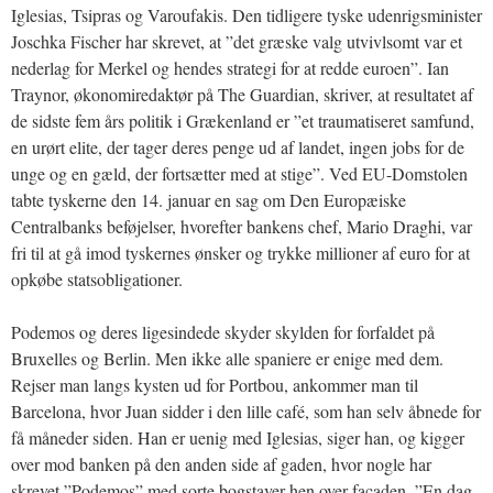
Iglesias, Tsipras og Varoufakis. Den tidligere tyske udenrigsminister
Joschka Fischer har skrevet, at ”det græske valg utvivlsomt var et
nederlag for Merkel og hendes strategi for at redde euroen”. Ian
Traynor, økonomiredaktør på The Guardian, skriver, at resultatet af
de sidste fem års politik i Grækenland er ”et traumatiseret samfund,
en urørt elite, der tager deres penge ud af landet, ingen jobs for de
unge og en gæld, der fortsætter med at stige”. Ved EU-Domstolen
tabte tyskerne den 14. januar en sag om Den Europæiske
Centralbanks beføjelser, hvorefter bankens chef, Mario Draghi, var
fri til at gå imod tyskernes ønsker og trykke millioner af euro for at
opkøbe statsobligationer.
Podemos og deres ligesindede skyder skylden for forfaldet på
Bruxelles og Berlin. Men ikke alle spaniere er enige med dem.
Rejser man langs kysten ud for Portbou, ankommer man til
Barcelona, hvor Juan sidder i den lille café, som han selv åbnede for
få måneder siden. Han er uenig med Iglesias, siger han, og kigger
over mod banken på den anden side af gaden, hvor nogle har
skrevet ”Podemos” med sorte bogstaver hen over facaden. ”En dag