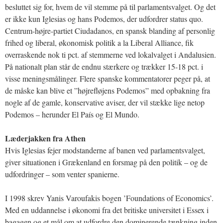
besluttet sig for, hvem de vil stemme på til parlamentsvalget. Og det
er ikke kun Iglesias og hans Podemos, der udfordrer status quo.
Centrum-højre-partiet Ciudadanos, en spansk blanding af personlig
frihed og liberal, økonomisk politik a la Liberal Alliance, fik
overraskende nok ti pct. af stemmerne ved lokalvalget i Andalusien.
På nationalt plan står de endnu stærkere og trækker 15-18 pct. i
visse meningsmålinger. Flere spanske kommentatorer peger på, at
de måske kan blive et ”højrefløjens Podemos” med opbakning fra
nogle af de gamle, konservative aviser, der vil stække lige netop
Podemos – herunder El País og El Mundo.
Læderjakken fra Athen
Hvis Iglesias fejer modstanderne af banen ved parlamentsvalget,
giver situationen i Grækenland en forsmag på den politik – og de
udfordringer – som venter spanierne.
I 1998 skrev Yanis Varoufakis bogen ’Foundations of Economics’.
Med en uddannelse i økonomi fra det britiske universitet i Essex i
bagagen og et mål om at udfordre den dominerende tænkning inden