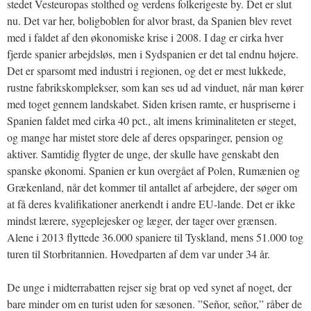
stedet Vesteuropas stolthed og verdens folkerigeste by. Det er slut
nu. Det var her, boligboblen for alvor brast, da Spanien blev revet
med i faldet af den økonomiske krise i 2008. I dag er cirka hver
fjerde spanier arbejdsløs, men i Sydspanien er det tal endnu højere.
Det er sparsomt med industri i regionen, og det er mest lukkede,
rustne fabrikskomplekser, som kan ses ud ad vinduet, når man kører
med toget gennem landskabet. Siden krisen ramte, er huspriserne i
Spanien faldet med cirka 40 pct., alt imens kriminaliteten er steget,
og mange har mistet store dele af deres opsparinger, pension og
aktiver. Samtidig flygter de unge, der skulle have genskabt den
spanske økonomi. Spanien er kun overgået af Polen, Rumænien og
Grækenland, når det kommer til antallet af arbejdere, der søger om
at få deres kvalifikationer anerkendt i andre EU-lande. Det er ikke
mindst lærere, sygeplejesker og læger, der tager over grænsen.
Alene i 2013 flyttede 36.000 spaniere til Tyskland, mens 51.000 tog
turen til Storbritannien. Hovedparten af dem var under 34 år.
De unge i midterrabatten rejser sig brat op ved synet af noget, der
bare minder om en turist uden for sæsonen. ”Señor, señor,” råber de