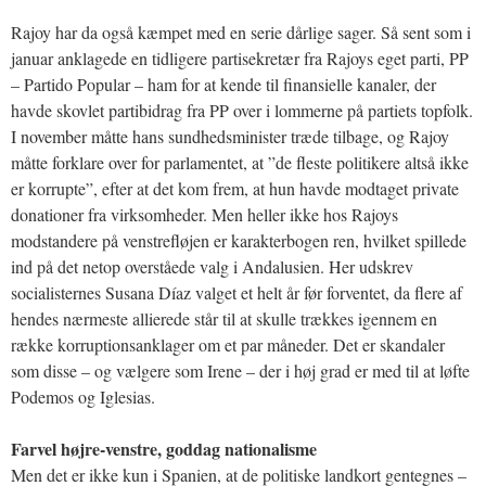
Rajoy har da også kæmpet med en serie dårlige sager. Så sent som i
januar anklagede en tidligere partisekretær fra Rajoys eget parti, PP
– Partido Popular – ham for at kende til finansielle kanaler, der
havde skovlet partibidrag fra PP over i lommerne på partiets topfolk.
I november måtte hans sundhedsminister træde tilbage, og Rajoy
måtte forklare over for parlamentet, at ”de fleste politikere altså ikke
er korrupte”, efter at det kom frem, at hun havde modtaget private
donationer fra virksomheder. Men heller ikke hos Rajoys
modstandere på venstrefløjen er karakterbogen ren, hvilket spillede
ind på det netop overståede valg i Andalusien. Her udskrev
socialisternes Susana Díaz valget et helt år før forventet, da flere af
hendes nærmeste allierede står til at skulle trækkes igennem en
række korruptionsanklager om et par måneder. Det er skandaler
som disse – og vælgere som Irene – der i høj grad er med til at løfte
Podemos og Iglesias.
Farvel højre-venstre, goddag nationalisme
Men det er ikke kun i Spanien, at de politiske landkort gentegnes –