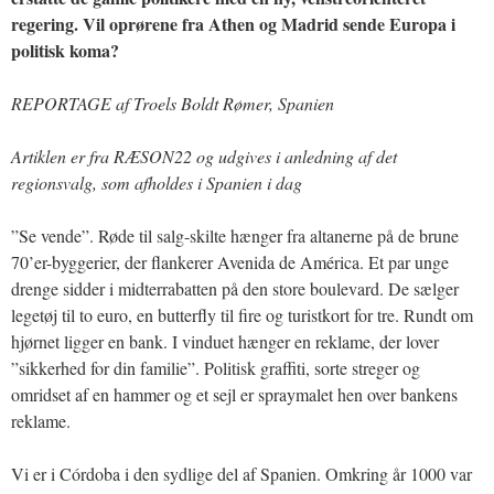
regering. Vil oprørene fra Athen og Madrid sende Europa i
politisk koma?
REPORTAGE af Troels Boldt Rømer, Spanien
Artiklen er fra RÆSON22 og udgives i anledning af det
regionsvalg, som afholdes i Spanien i dag
”Se vende”. Røde til salg-skilte hænger fra altanerne på de brune
70’er-byggerier, der flankerer Avenida de América. Et par unge
drenge sidder i midterrabatten på den store boulevard. De sælger
legetøj til to euro, en butterfly til fire og turistkort for tre. Rundt om
hjørnet ligger en bank. I vinduet hænger en reklame, der lover
”sikkerhed for din familie”. Politisk graffiti, sorte streger og
omridset af en hammer og et sejl er spraymalet hen over bankens
reklame.
Vi er i Córdoba i den sydlige del af Spanien. Omkring år 1000 var