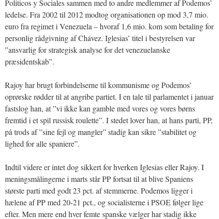
Politicos y Sociales sammen med to andre medlemmer af Podemos’
ledelse. Fra 2002 til 2012 modtog organisationen op mod 3,7 mio.
euro fra regimet i Venezuela – hvoraf 1,6 mio. kom som betaling for
personlig rådgivning af Chávez. Iglesias’ titel i bestyrelsen var
”ansvarlig for strategisk analyse for det venezuelanske
præsidentskab”.
Rajoy har brugt forbindelserne til kommunisme og Podemos’
oprørske rødder til at angribe partiet. I en tale til parlamentet i januar
fastslog han, at ”vi ikke kan gamble med vores og vores børns
fremtid i et spil russisk roulette”. I stedet lover han, at hans parti, PP,
på trods af ”sine fejl og mangler” stadig kan sikre ”stabilitet og
lighed for alle spaniere”.
Indtil videre er intet dog sikkert for hverken Iglesias eller Rajoy. I
meningsmålingerne i marts står PP fortsat til at blive Spaniens
største parti med godt 23 pct. af stemmerne. Podemos ligger i
hælene af PP med 20-21 pct., og socialisterne i PSOE følger lige
efter. Men mere end hver femte spanske vælger har stadig ikke