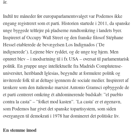
år.
Indtil tre måneder før europaparlamentsvalget var Podemos ikke
engang registreret som et parti. Historien startede i 2011, da spanske
unge byggede teltlejre på pladserne rundtomkring i landets byer.
Inspireret af Occupy Wall Street og den franske filosof Stéphane
Hessel etablerede de bevægelsen Los Indignados (’De
indignerede’). Lejrene blev ryddet, og de unge tog hjem. Men
oprøret blev – i modsætning til i fx USA – oversat til parlamentarisk
politik. En gruppe unge intellektuelle fra Madrids Complutense-
universitet, heriblandt Iglesias, begyndte at formulere politik og
inviterede folk til at deltage igennem de sociale medier. Inspireret af
tænkere som den italienske marxist Antonio Gramsci opbyggede de
et parti centreret omkring ét altdominerende budskab: ”el pueblo
contra la casta” – ”folket mod kasten”. ’La casta’ er et øgenavn,
som Podemos har givet det spanske topartisystem, som siden
overgangen til demokrati i 1978 har domineret det politiske liv.
En stemme imod