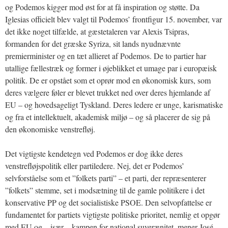
og Podemos kigger mod øst for at få inspiration og støtte. Da
Iglesias officielt blev valgt til Podemos’ frontfigur 15. november, var
det ikke noget tilfælde, at gæstetaleren var Alexis Tsipras,
formanden for det græske Syriza, sit lands nyudnævnte
premierminister og en tæt allieret af Podemos. De to partier har
utallige fællestræk og former i øjeblikket et umage par i europæisk
politik. De er opstået som et oprør mod en økonomisk kurs, som
deres vælgere føler er blevet trukket ned over deres hjemlande af
EU – og hovedsageligt Tyskland. Deres ledere er unge, karismatiske
og fra et intellektuelt, akademisk miljø – og så placerer de sig på
den økonomiske venstrefløj.
Det vigtigste kendetegn ved Podemos er dog ikke deres
venstrefløjspolitik eller partiledere. Nej, det er Podemos’
selvforståelse som et ”folkets parti” – et parti, der repræsenterer
”folkets” stemme, set i modsætning til de gamle politikere i det
konservative PP og det socialistiske PSOE. Den selvopfattelse er
fundamentet for partiets vigtigste politiske prioritet, nemlig et opgør
med EU og – især – kampen for national suverænitet, mener José