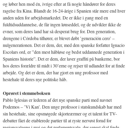
og løber hen mod én, ivrige efter at få nogle håndører for deres
ragelse fra Kina. Blandt de 16-24-årige i Spanien står mere end hver
anden uden for arbejdsmarkedet. De er ikke i gang med en
fuldtidsuddannelse, de får ingen lønseddel, og de udvikler ikke de
evner, som deres land har så desperat brug for. Den generation,
drengene i Córdoba tilhører, er blevet døbt ’generación cero’ –
nulgenerationen. Det er dem, der, med den spanske forfatter Ignacio
Escolars ord, er ”den mest håbløse og bedst uddannede generation i
Spaniens historie”. Det er dem, der laver graffiti på bankerne, bor
hos deres forældre til midt i 30’erne og rejser til udlandet for at finde
arbejde. Og det er dem, der har gjort en ung professor med
hestehale til deres nye politiske håb.
Oprøret i stemmeboksen
Pablo Iglesias er lederen af det nye spanske parti med navnet
Podemos – ’Vi Kan’. Den unge professor i statskundskab har med
sin hestehale, sine opsmøgede skjorteærmer og et talent for TV-
debatter fået de etablerede partier til at ryste nervøst forud for
regionsvalgene i maj og det parlamentsvalg, der senest skal finde