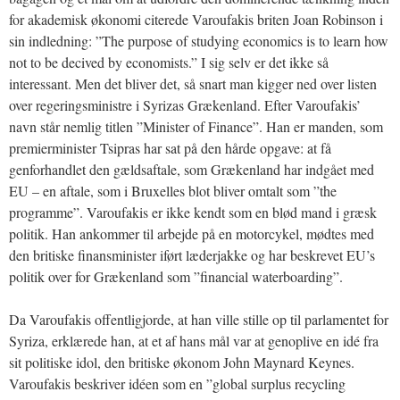
for akademisk økonomi citerede Varoufakis briten Joan Robinson i
sin indledning: ”The purpose of studying economics is to learn how
not to be decived by economists.” I sig selv er det ikke så
interessant. Men det bliver det, så snart man kigger ned over listen
over regeringsministre i Syrizas Grækenland. Efter Varoufakis’
navn står nemlig titlen ”Minister of Finance”. Han er manden, som
premierminister Tsipras har sat på den hårde opgave: at få
genforhandlet den gældsaftale, som Grækenland har indgået med
EU – en aftale, som i Bruxelles blot bliver omtalt som ”the
programme”. Varoufakis er ikke kendt som en blød mand i græsk
politik. Han ankommer til arbejde på en motorcykel, mødtes med
den britiske finansminister iført læderjakke og har beskrevet EU’s
politik over for Grækenland som ”financial waterboarding”.
Da Varoufakis offentligjorde, at han ville stille op til parlamentet for
Syriza, erklærede han, at et af hans mål var at genoplive en idé fra
sit politiske idol, den britiske økonom John Maynard Keynes.
Varoufakis beskriver idéen som en ”global surplus recycling