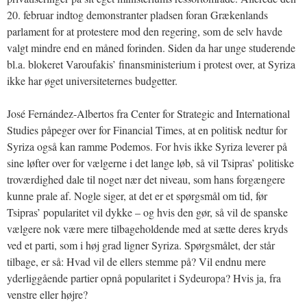
20. februar indtog demonstranter pladsen foran Grækenlands
parlament for at protestere mod den regering, som de selv havde
valgt mindre end en måned forinden. Siden da har unge studerende
bl.a. blokeret Varoufakis’ finansministerium i protest over, at Syriza
ikke har øget universiteternes budgetter.
José Fernández-Albertos fra Center for Strategic and International
Studies påpeger over for Financial Times, at en politisk nedtur for
Syriza også kan ramme Podemos. For hvis ikke Syriza leverer på
sine løfter over for vælgerne i det lange løb, så vil Tsipras’ politiske
troværdighed dale til noget nær det niveau, som hans forgængere
kunne prale af. Nogle siger, at det er et spørgsmål om tid, før
Tsipras’ popularitet vil dykke – og hvis den gør, så vil de spanske
vælgere nok være mere tilbageholdende med at sætte deres kryds
ved et parti, som i høj grad ligner Syriza. Spørgsmålet, der står
tilbage, er så: Hvad vil de ellers stemme på? Vil endnu mere
yderliggående partier opnå popularitet i Sydeuropa? Hvis ja, fra
venstre eller højre?