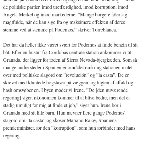
de politiske partier, imod uretfærdighed, imod korruption, imod
Angela Merkel og imod markederne. ”Mange borgere føler sig
magtfulde, når de kan sige fra og maksimere effekten af deres
stemme ved at stemme på Podemos,” skriver Torreblanca.
Det har da heller ikke været svært for Podemos at finde benzin til sit
bål. Efter en bustur fra Córdobas centrale station ankommer vi til
Granada, der ligger for foden af Sierra Nevada-bjergkæden. Som så
mange andre steder i Spanien er området omkring stationen malet
over med politiske slagord om ”revolución” og ”la casta”. De er
skrevet med kluntede bogstaver på væggen, og lugten af affald og
hash omsvøber en. I byen møder vi Irene. ”De [den nuværende
regering] siger, økonomien kommer til at blive bedre, men det er
stadig umuligt for mig at finde et job,” siger hun. Irene bor i
Granada med sit lille barn. Hun nævner flere gange Podemos’
slagord om ”la casta” og skoser Mariano Rajoy, Spaniens
premierminister, for den ”korruption”, som hun forbinder med hans
regering.