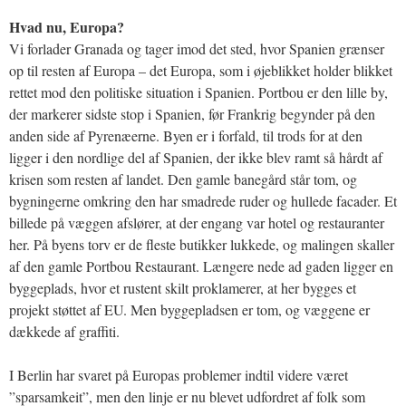
Hvad nu, Europa?
Vi forlader Granada og tager imod det sted, hvor Spanien grænser
op til resten af Europa – det Europa, som i øjeblikket holder blikket
rettet mod den politiske situation i Spanien. Portbou er den lille by,
der markerer sidste stop i Spanien, før Frankrig begynder på den
anden side af Pyrenæerne. Byen er i forfald, til trods for at den
ligger i den nordlige del af Spanien, der ikke blev ramt så hårdt af
krisen som resten af landet. Den gamle banegård står tom, og
bygningerne omkring den har smadrede ruder og hullede facader. Et
billede på væggen afslører, at der engang var hotel og restauranter
her. På byens torv er de fleste butikker lukkede, og malingen skaller
af den gamle Portbou Restaurant. Længere nede ad gaden ligger en
byggeplads, hvor et rustent skilt proklamerer, at her bygges et
projekt støttet af EU. Men byggepladsen er tom, og væggene er
dækkede af graffiti.
I Berlin har svaret på Europas problemer indtil videre været
”sparsamkeit”, men den linje er nu blevet udfordret af folk som