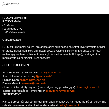
flcikr.com)
RÆSON udgives af:
RÆSON Medier
c/o Vartov
Farvergade 27A
1463 København K
CVR: 26972116
RÆSON udkommer på tryk fire gange årligt og løbende på nettet, hvor udvalgte artikler
er gratis. Bladet, som blev grundlagt i 2002 af Clement Behrendt Kjersgaard, er totalt
uafhængigt (enhver artikel er kun udtryk for skribentens holdninger), modtager ikke
mediestøtte og er tilmeldt Pressenævnet.
CHEFREDAKTIONEN:
Ida Tønnesen (nyhedsredaktør)
ida.t@raeson.dk
Janus Elmstrøm Lauritsen
jel@raeson.dk"
Philippa Rosic
philippa.r@raeson.dk
Dastan Marouf
dastan.m@raeson.dk
Clement Behrendt Kjersgaard (ansv. udgiver og grundlægger)
clement@raeson.dk
Indlæg, spørgsmål og kommentarer:
redaktionen@raeson.dk
ABONNEMENT
Har du spørgsmål eller ændringer til dit abonnement? Du kan logge ind på din personlige
side via: www.raeson.dk/min-side eller skrive til
ordre@raeson.dk