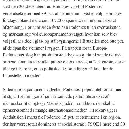
sted den 20. december i år. Han blev valgt til Podemos’
generalsekretær med 89 pct. af stemmerne – ved et valg, som blev
foretaget blandt mere end 107.000 spaniere i en internetbaseret
afstemning. For et år siden førte han Podemos til en overraskende
og markant sejr ved europaparlamentsvalget, hvor han selv blev
valgt til at sidde i glas- og stålbygningerne i Bruxelles med otte pct.
af de spanske stemmer i ryggen. På trappen foran Europa-
Parlamentet slog han på sin første arbejdsdag triumferende ud med
armene foran en forsamlet presse og erklærede, at ”det eneste, der er
tilbage i Europa, er en politisk elite, som ligger på knæ for de
finansielle markeder”.
Siden europaparlamentsvalget er Podemos’ popularitet fortsat med
at stige. I slutningen af januar samlede partiet titusindvis af
mennesker til et optog i Madrids gader – en aktion, der skabte
opmærksomhed i mange internationale medier. Til lokalvalget i
Andalusien i marts fik Podemos 15 pct. af stemmerne i en region,
der har været totalt domineret af socialisterne i PSOE i mere end 30