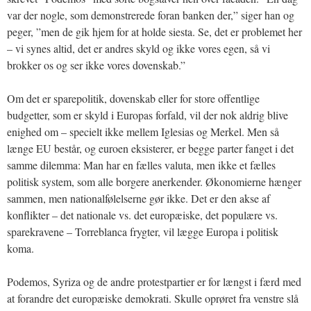
var der nogle, som demonstrerede foran banken der,” siger han og
peger, ”men de gik hjem for at holde siesta. Se, det er problemet her
– vi synes altid, det er andres skyld og ikke vores egen, så vi
brokker os og ser ikke vores dovenskab.”
Om det er sparepolitik, dovenskab eller for store offentlige
budgetter, som er skyld i Europas forfald, vil der nok aldrig blive
enighed om – specielt ikke mellem Iglesias og Merkel. Men så
længe EU består, og euroen eksisterer, er begge parter fanget i det
samme dilemma: Man har en fælles valuta, men ikke et fælles
politisk system, som alle borgere anerkender. Økonomierne hænger
sammen, men nationalfølelserne gør ikke. Det er den akse af
konflikter – det nationale vs. det europæiske, det populære vs.
sparekravene – Torreblanca frygter, vil lægge Europa i politisk
koma.
Podemos, Syriza og de andre protestpartier er for længst i færd med
at forandre det europæiske demokrati. Skulle oprøret fra venstre slå