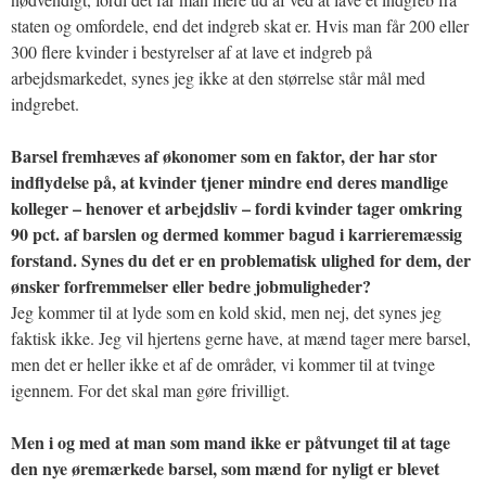
staten og omfordele, end det indgreb skat er. Hvis man får 200 eller
300 flere kvinder i bestyrelser af at lave et indgreb på
arbejdsmarkedet, synes jeg ikke at den størrelse står mål med
indgrebet.
Barsel fremhæves af økonomer som en faktor, der har stor
indflydelse på, at kvinder tjener mindre end deres mandlige
kolleger – henover et arbejdsliv – fordi kvinder tager omkring
90 pct. af barslen og dermed kommer bagud i karrieremæssig
forstand. Synes du det er en problematisk ulighed for dem, der
ønsker forfremmelser eller bedre jobmuligheder?
Jeg kommer til at lyde som en kold skid, men nej, det synes jeg
faktisk ikke. Jeg vil hjertens gerne have, at mænd tager mere barsel,
men det er heller ikke et af de områder, vi kommer til at tvinge
igennem. For det skal man gøre frivilligt.
Men i og med at man som mand ikke er påtvunget til at tage
den nye øremærkede barsel, som mænd for nyligt er blevet