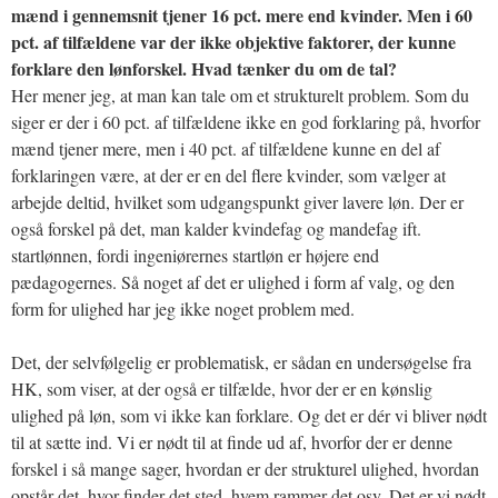
mænd i gennemsnit tjener 16 pct. mere end kvinder. Men i 60
pct. af tilfældene var der ikke objektive faktorer, der kunne
forklare den lønforskel. Hvad tænker du om de tal?
Her mener jeg, at man kan tale om et strukturelt problem. Som du
siger er der i 60 pct. af tilfældene ikke en god forklaring på, hvorfor
mænd tjener mere, men i 40 pct. af tilfældene kunne en del af
forklaringen være, at der er en del flere kvinder, som vælger at
arbejde deltid, hvilket som udgangspunkt giver lavere løn. Der er
også forskel på det, man kalder kvindefag og mandefag ift.
startlønnen, fordi ingeniørernes startløn er højere end
pædagogernes. Så noget af det er ulighed i form af valg, og den
form for ulighed har jeg ikke noget problem med.
Det, der selvfølgelig er problematisk, er sådan en undersøgelse fra
HK, som viser, at der også er tilfælde, hvor der er en kønslig
ulighed på løn, som vi ikke kan forklare. Og det er dér vi bliver nødt
til at sætte ind. Vi er nødt til at finde ud af, hvorfor der er denne
forskel i så mange sager, hvordan er der strukturel ulighed, hvordan
opstår det, hvor finder det sted, hvem rammer det osv. Det er vi nødt