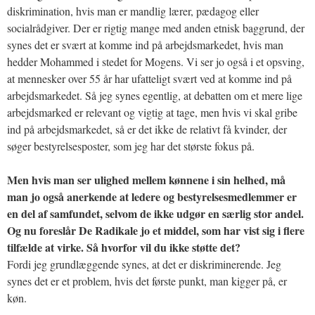
diskrimination, hvis man er mandlig lærer, pædagog eller
socialrådgiver. Der er rigtig mange med anden etnisk baggrund, der
synes det er svært at komme ind på arbejdsmarkedet, hvis man
hedder Mohammed i stedet for Mogens. Vi ser jo også i et opsving,
at mennesker over 55 år har ufatteligt svært ved at komme ind på
arbejdsmarkedet. Så jeg synes egentlig, at debatten om et mere lige
arbejdsmarked er relevant og vigtig at tage, men hvis vi skal gribe
ind på arbejdsmarkedet, så er det ikke de relativt få kvinder, der
søger bestyrelsesposter, som jeg har det største fokus på.
Men hvis man ser ulighed mellem kønnene i sin helhed, må
man jo også anerkende at ledere og bestyrelsesmedlemmer er
en del af samfundet, selvom de ikke udgør en særlig stor andel.
Og nu foreslår De Radikale jo et middel, som har vist sig i flere
tilfælde at virke. Så hvorfor vil du ikke støtte det?
Fordi jeg grundlæggende synes, at det er diskriminerende. Jeg
synes det er et problem, hvis det første punkt, man kigger på, er
køn.