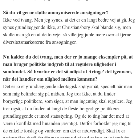
Så du vil gerne støtte anonymiserede ansøgninger?
Ikke ved tvang. Men jeg synes, at det er en langt bedre vej at gå. Jeg
synes grundlæggende ikke, at Christiansborg skal blande sig, men
skulle man gå en af de to veje, så ville jeg juble mere over at fjerne
diversitetsmarkørerne fra ansøgninger.
Nu kalder du det tvang, men der er jo mange eksempler på, at
man bruger politiske indgreb til at regulere uligheder i
samfundet. Så hvorfor er det så odiøst at ‘tvinge’ det igennem,
når det handler om ulighed mellem kønnene?
Det er jo et grundlæggende ideologisk spørgsmål, specielt når man
som mig befinder sig på midten. Jeg tror ikke, at du finder
borgerlige politikere, som siger, at man ingenting skal regulere. Jeg
tror også, at du finder, at langt de fleste borgerlige politikere
grundlæggende er imod statsstyring. Og de to ting har det med at
være i konflikt med hinanden jævnligt. Derfor forholder jeg mig til
de enkelte forslag og vurderer, om det er nødvendigt. Skat fx er
nødvendigt, fordi det får man mere ud af ved at lave et indgreb fra