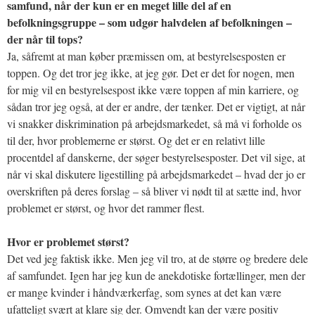
samfund, når der kun er en meget lille del af en
befolkningsgruppe – som udgør halvdelen af befolkningen –
der når til tops?
Ja, såfremt at man køber præmissen om, at bestyrelsesposten er
toppen. Og det tror jeg ikke, at jeg gør. Det er det for nogen, men
for mig vil en bestyrelsespost ikke være toppen af min karriere, og
sådan tror jeg også, at der er andre, der tænker. Det er vigtigt, at når
vi snakker diskrimination på arbejdsmarkedet, så må vi forholde os
til der, hvor problemerne er størst. Og det er en relativt lille
procentdel af danskerne, der søger bestyrelsesposter. Det vil sige, at
når vi skal diskutere ligestilling på arbejdsmarkedet – hvad der jo er
overskriften på deres forslag – så bliver vi nødt til at sætte ind, hvor
problemet er størst, og hvor det rammer flest.
Hvor er problemet størst?
Det ved jeg faktisk ikke. Men jeg vil tro, at de større og bredere dele
af samfundet. Igen har jeg kun de anekdotiske fortællinger, men der
er mange kvinder i håndværkerfag, som synes at det kan være
ufatteligt svært at klare sig der. Omvendt kan der være positiv