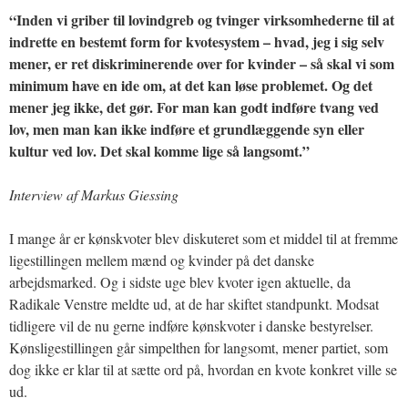
“Inden vi griber til lovindgreb og tvinger virksomhederne til at
indrette en bestemt form for kvotesystem – hvad, jeg i sig selv
mener, er ret diskriminerende over for kvinder – så skal vi som
minimum have en ide om, at det kan løse problemet. Og det
mener jeg ikke, det gør. For man kan godt indføre tvang ved
lov, men man kan ikke indføre et grundlæggende syn eller
kultur ved lov. Det skal komme lige så langsomt.”
Interview af Markus Giessing
I mange år er kønskvoter blev diskuteret som et middel til at fremme
ligestillingen mellem mænd og kvinder på det danske
arbejdsmarked. Og i sidste uge blev kvoter igen aktuelle, da
Radikale Venstre meldte ud, at de har skiftet standpunkt. Modsat
tidligere vil de nu gerne indføre kønskvoter i danske bestyrelser.
Kønsligestillingen går simpelthen for langsomt, mener partiet, som
dog ikke er klar til at sætte ord på, hvordan en kvote konkret ville se
ud.