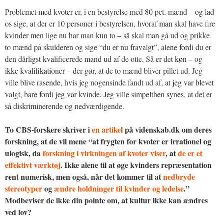
Problemet med kvoter er, i en bestyrelse med 80 pct. mænd – og lad
os sige, at der er 10 personer i bestyrelsen, hvoraf man skal have fire
kvinder men lige nu har man kun to – så skal man gå ud og prikke
to mænd på skulderen og sige “du er nu fravalgt”, alene fordi du er
den dårligst kvalificerede mand ud af de otte. Så er det køn – og
ikke kvalifikationer – der gør, at de to mænd bliver pillet ud. Jeg
ville blive rasende, hvis jeg nogensinde fandt ud af, at jeg var blevet
valgt, bare fordi jeg var kvinde. Jeg ville simpelthen synes, at det er
så diskriminerende og nedværdigende.
To CBS-forskere skriver i
en artikel
på videnskab.dk om deres
forskning, at de vil mene “at frygten for kvoter er irrationel og
ulogisk, da
forskning i virkningen af kvoter viser
, at
de er et
effektivt værktøj
. Ikke alene til at øge kvinders repræsentation
rent numerisk, men også, når det kommer til at
nedbryde
stereotyper
og
ændre holdninger til kvinder og ledelse
.”
Modbeviser de ikke din pointe om, at kultur ikke kan ændres
ved lov?