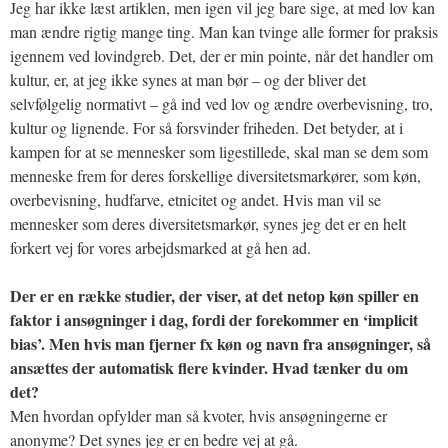
Jeg har ikke læst artiklen, men igen vil jeg bare sige, at med lov kan
man ændre rigtig mange ting. Man kan tvinge alle former for praksis
igennem ved lovindgreb. Det, der er min pointe, når det handler om
kultur, er, at jeg ikke synes at man bør – og der bliver det
selvfølgelig normativt – gå ind ved lov og ændre overbevisning, tro,
kultur og lignende. For så forsvinder friheden. Det betyder, at i
kampen for at se mennesker som ligestillede, skal man se dem som
menneske frem for deres forskellige diversitetsmarkører, som køn,
overbevisning, hudfarve, etnicitet og andet. Hvis man vil se
mennesker som deres diversitetsmarkør, synes jeg det er en helt
forkert vej for vores arbejdsmarked at gå hen ad.
Der er en række studier, der viser, at det netop køn spiller en
faktor i ansøgninger i dag, fordi der forekommer en ‘implicit
bias’. Men hvis man fjerner fx køn og navn fra ansøgninger, så
ansættes der automatisk flere kvinder. Hvad tænker du om
det?
Men hvordan opfylder man så kvoter, hvis ansøgningerne er
anonyme? Det synes jeg er en bedre vej at gå.