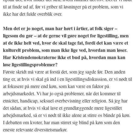
til at finde ud af, før vi griber til løsninger på et problem, som vi
ikke har det fulde overblik over.
Men det er jo noget, man har hørt i årtier, at folk siger –
ligesom du gør – at de gerne vil gøre noget for ligestilling, men
at de ikke helt ved, hvor de skal tage fat, fordi det kan være et
kulturelt problem, som man ikke lige ved, hvordan man løser.
Har Kristendemokraterne ikke et bud på, hvordan man kan
løse ligestillingsproblemer?
Første skridt må være at forstå det, som jeg sagde før. Den anden
ting er, at hvis vi skal gå ind i en ligestillingsdiskussion, er vi nødt til
at fokusere på mere end køn, som kan være en faktor på
arbejdsmarkedet. Vi har jo også problemer, når det kommer til
etnicitet, handicap, seksuel overbevisning eller religion. Så jeg har
det sådan, at hvis vi skal lave et grundlæggende mere ligestillet
arbejdsmarked, så er vi nødt til ikke alene at stirre os blinde på køn.
I debatten om kvoter, har man stirret sig blind på køn som den
eneste relevante diversitetsmarkør.