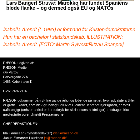
Lars Bangert Struwe: Marokko har fundet Spaniens
bløde flanke – og dermed også EU og NATOs
Isabella Arendt (f. 1993) er formand for Kristendemokraterne.
Hun har en bachelor i statskundskab. ILLUSTRATION:
Isabella Arendt. [FOTO: Martin Sylvest/Ritzau Scanpix]
RÆSON udgives af:
RÆSON Medier
c/o Vartov
Farvergade 27A
1463 København K
CVR: 26972116
RÆSON udkommer på tryk fire gange årligt og løbende på nettet, hvor udvalgte artikler
er gratis. Bladet, som blev grundlagt i 2002 af Clement Behrendt Kjersgaard, er totalt
uafhængigt (enhver artikel er kun udtryk for skribentens holdninger), modtager ikke
mediestøtte og er tilmeldt Pressenævnet.
CHEFREDAKTIONEN:
Ida Tønnesen (nyhedsredaktør)
ida.t@raeson.dk
Janus Elmstrøm Lauritsen
jel@raeson.dk"