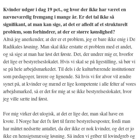
Kvinder udgør i dag 19 pct., og hvor der ikke har været en
nævneværdig fremgang i mange år. Er det tal ikke så
signifikant, at man kan sige, at det er afledt af et strukturelt
problem, som forhindrer, at der er større kønslighed?
Altså jeg anerkender, at der er et problem, jeg er bare ikke enig i De
Radikales løsning. Man skal ikke erstatte et problem med et andet,
og så sige at man har løst det første. Det, der undrer mig er, hvorfor
det lige er bestyrelseslokalet. Hvis vi skal se på ligestilling, så bør vi
se på hele arbejdsmarkedet. Til dels i de kulturbærende institutioner
som pædagoger, lærere og lignende. Så hvis vi for alvor vil ændre
synet på, at kvinder og mænd er lige kompetente i alle felter af vores
arbejdsmarked, så er det for mig at se ikke bestyrelseslokalet, hvor
jeg ville sætte ind først.
For mig virker det ulogisk, at det er lige der, man skal have en
kvote. I Norge har det fx ført til færre bestyrelsesposter, fordi man
har måttet nedsætte antallet, da der ikke er nok kvinder, og det er jo
ikke en hensigtsmæssig løsning. Så inden vi griber til lovindgreb og