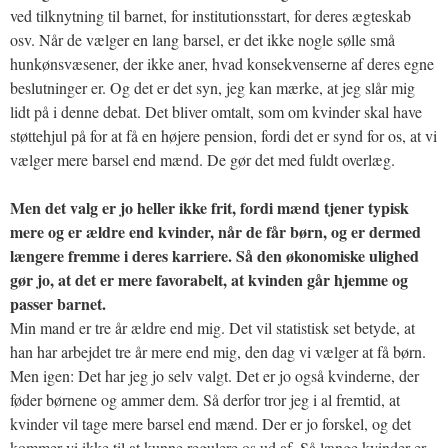
ved tilknytning til barnet, for institutionsstart, for deres ægteskab
osv. Når de vælger en lang barsel, er det ikke nogle sølle små
hunkønsvæsener, der ikke aner, hvad konsekvenserne af deres egne
beslutninger er. Og det er det syn, jeg kan mærke, at jeg slår mig
lidt på i denne debat. Det bliver omtalt, som om kvinder skal have
støttehjul på for at få en højere pension, fordi det er synd for os, at vi
vælger mere barsel end mænd. De gør det med fuldt overlæg.
Men det valg er jo heller ikke frit, fordi mænd tjener typisk
mere og er ældre end kvinder, når de får børn, og er dermed
længere fremme i deres karriere. Så den økonomiske ulighed
gør jo, at det er mere favorabelt, at kvinden går hjemme og
passer barnet.
Min mand er tre år ældre end mig. Det vil statistisk set betyde, at
han har arbejdet tre år mere end mig, den dag vi vælger at få børn.
Men igen: Det har jeg jo selv valgt. Det er jo også kvinderne, der
føder børnene og ammer dem. Så derfor tror jeg i al fremtid, at
kvinder vil tage mere barsel end mænd. Der er jo forskel, og det
kommer vi ikke til at kunne regulere os ud af. Så længe kvinder er