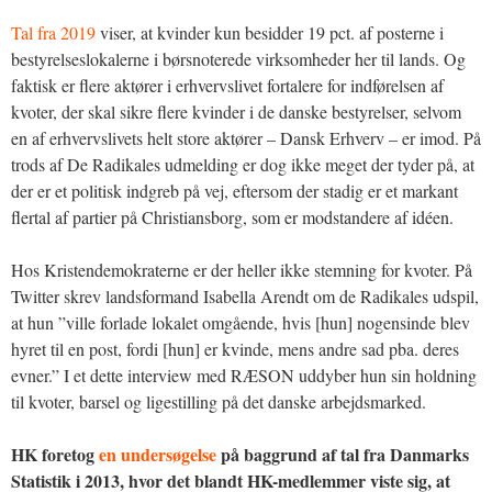
Tal fra 2019
viser, at kvinder kun besidder 19 pct. af posterne i
bestyrelseslokalerne i børsnoterede virksomheder her til lands. Og
faktisk er flere aktører i erhvervslivet fortalere for indførelsen af
kvoter, der skal sikre flere kvinder i de danske bestyrelser, selvom
en af erhvervslivets helt store aktører – Dansk Erhverv – er imod. På
trods af De Radikales udmelding er dog ikke meget der tyder på, at
der er et politisk indgreb på vej, eftersom der stadig er et markant
flertal af partier på Christiansborg, som er modstandere af idéen.
Hos Kristendemokraterne er der heller ikke stemning for kvoter. På
Twitter skrev landsformand Isabella Arendt om de Radikales udspil,
at hun ”ville forlade lokalet omgående, hvis [hun] nogensinde blev
hyret til en post, fordi [hun] er kvinde, mens andre sad pba. deres
evner.” I et dette interview med RÆSON uddyber hun sin holdning
til kvoter, barsel og ligestilling på det danske arbejdsmarked.
HK foretog
en undersøgelse
på baggrund af tal fra Danmarks
Statistik i 2013, hvor det blandt HK-medlemmer viste sig, at