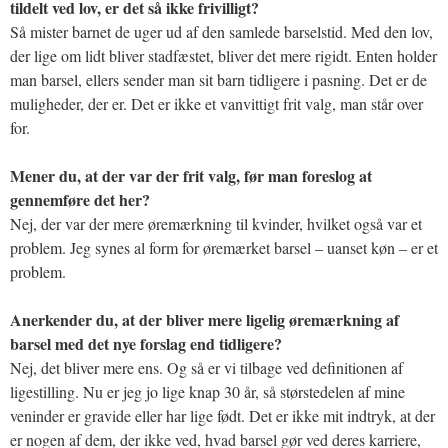
tildelt ved lov, er det så ikke frivilligt?
Så mister barnet de uger ud af den samlede barselstid. Med den lov,
der lige om lidt bliver stadfæstet, bliver det mere rigidt. Enten holder
man barsel, ellers sender man sit barn tidligere i pasning. Det er de
muligheder, der er. Det er ikke et vanvittigt frit valg, man står over
for.
Mener du, at der var der frit valg, før man foreslog at
gennemføre det her?
Nej, der var der mere øremærkning til kvinder, hvilket også var et
problem. Jeg synes al form for øremærket barsel – uanset køn – er et
problem.
Anerkender du, at der bliver mere ligelig øremærkning af
barsel med det nye forslag end tidligere?
Nej, det bliver mere ens. Og så er vi tilbage ved definitionen af
ligestilling. Nu er jeg jo lige knap 30 år, så størstedelen af mine
veninder er gravide eller har lige født. Det er ikke mit indtryk, at der
er nogen af dem, der ikke ved, hvad barsel gør ved deres karriere,