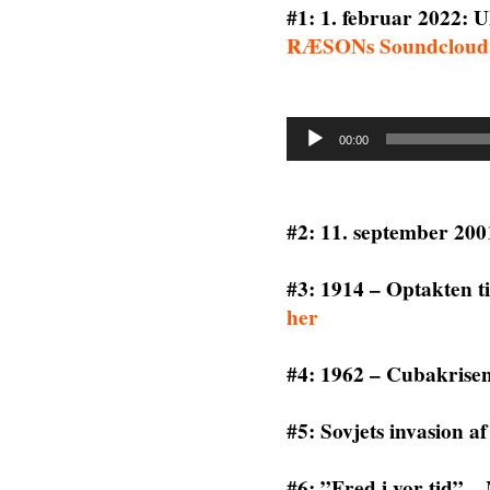
#1: 1. februar 2022: 
RÆSONs Soundcloud
Lydafspiller
00:00
#2: 11. september 2001
#3: 1914 – Optakten t
her
#4: 1962 – Cubakrise
#5: Sovjets invasion 
#6: ”Fred i vor tid”