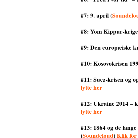
#7: 9. april
(
Soundclo
#8: Yom Kippur-krige
#9: Den europæiske kr
#10: Kosovokrisen 19
#11: Suez-krisen og o
lytte her
#12: Ukraine 2014 – kr
lytte her
#13: 1864 og de lange 
(
Soundcloud
)
Klik for 