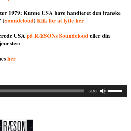
ter 1979: Kunne USA have håndteret den iranske
?
(
Soundcloud
)
Klik for at lytte her
kerede USA
på RÆSONs Soundcloud
eller din
jenester:
nes
her
Brug
00:00
op/ned
piletaste
for
at
skrue