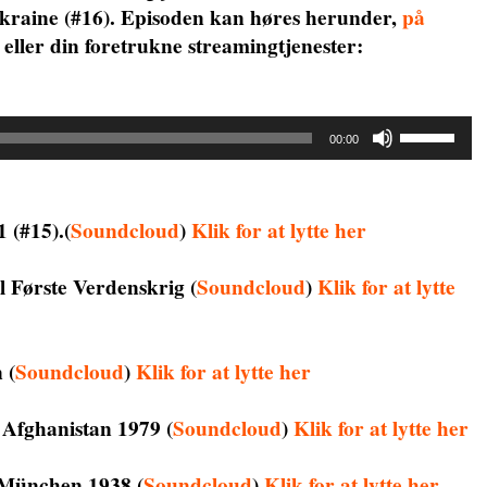
Ukraine (#16). Episoden kan høres herunder,
på
eller din foretrukne streamingtjenester:
Brug
00:00
op/ned
piletaste
for
 (#15).(
Soundcloud
)
Klik for at lytte her
at
skrue
il Første Verdenskrig
(
Soundcloud
)
Klik for at lytte
op
eller
ned
n
(
Soundcloud
)
Klik for at lytte her
for
lyden.
af Afghanistan 1979
(
Soundcloud
)
Klik for at lytte her
 – München 1938
(
Soundcloud
)
Klik for at lytte her