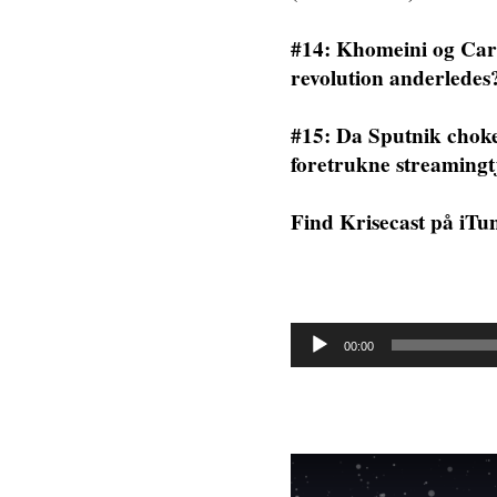
#14: Khomeini og Car
revolution anderledes
#15: Da Sputnik cho
foretrukne streamingt
Find Krisecast på iTu
Lydafspiller
00:00