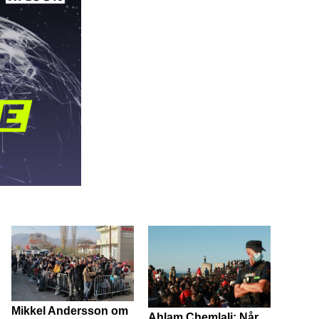
op
eller
ned
for
lyden.
Mikkel Andersson om
Ahlam Chemlali: Når