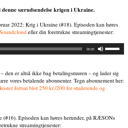
i denne særudsendelse krigen i Ukraine.
bruar 2022: Krig i Ukraine (#18). Episoden kan høres
Soundcloud
eller din foretrukne streamingtjenester:
Brug
00:00
op/ned
piletaste
for
 – den er altså ikke bag betalingsmuren – og lader sig
at
være vores betalende abonnenter. Tegn abonnement her:
skrue
oster fortsat blot 250 kr./200 for studerende og
op
eller
ned
for
ne (#16). Episoden kan høres herunder, på RÆSONs
lyden.
retrukne streamingtjenester: