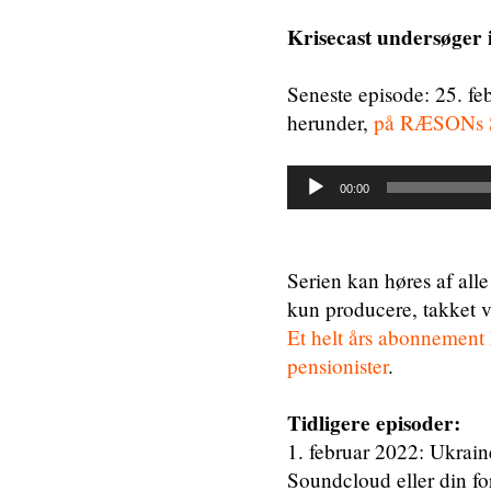
Krisecast undersøger 
Seneste episode: 25. fe
herunder,
på RÆSONs 
Lydafspiller
00:00
Serien kan høres af alle
kun producere, takket 
Et helt års abonnement k
pensionister
.
Tidligere episoder:
1. februar 2022: Ukrai
Soundcloud eller din fo