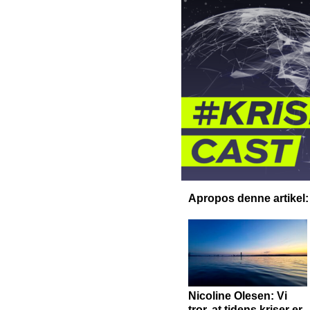
Apropos denne artikel:
Nicoline Olesen: Vi
tror, at tidens kriser er