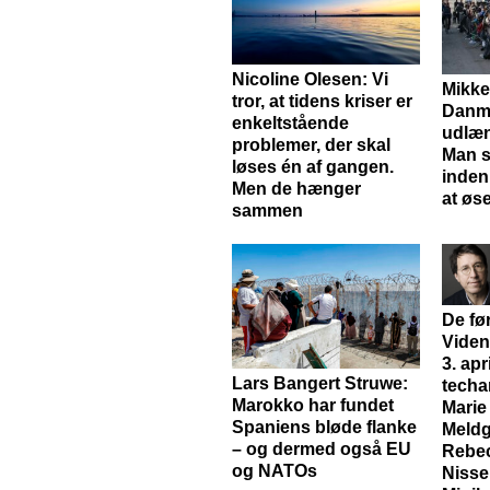
Nicoline Olesen: Vi
Mikke
tror, at tidens kriser er
Danm
enkeltstående
udlæn
problemer, der skal
Man s
løses én af gangen.
inden
Men de hænger
at øs
sammen
De før
Viden
3. apr
Lars Bangert Struwe:
tech
Marokko har fundet
Marie
Spaniens bløde flanke
Meldg
– og dermed også EU
Rebec
og NATOs
Nisse