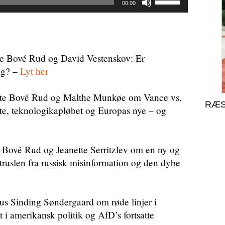
00:00
op/ned
piletasterne
for
at
te Bové Rud og David Vestenskov: Er
skrue
ig? –
Lyt her
op
eller
erte Bové Rud og Malthe Munkøe om Vance vs.
ned
RÆS
, teknologikapløbet og Europas nye – og
for
lyden.
 Bové Rud og Jeanette Serritzlev om en ny og
uslen fra russisk misinformation og den dybe
s Sinding Søndergaard om røde linjer i
i amerikansk politik og AfD’s fortsatte