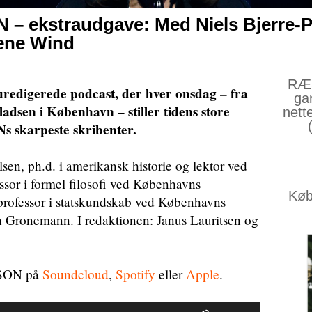
– ekstraudgave: Med Niels Bjerre-Po
ene Wind
RÆS
edigerede podcast, der hver onsdag – fra
ga
dsen i København – stiller tidens store
nett
s skarpeste skribenter.
sen, ph.d. i amerikansk historie og lektor ved
sor i formel filosofi ved Københavns
Køb 
professor i statskundskab ved Københavns
h Gronemann. I redaktionen: Janus Lauritsen og
ÆSON på
Soundcloud
,
Spotify
eller
Apple
.
Brug