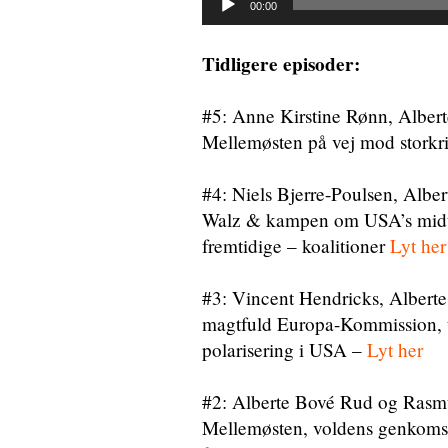
00:00
Tidligere episoder:
#5: Anne Kirstine Rønn, Alber
Mellemøsten på vej mod storkr
#4: Niels Bjerre-Poulsen, Alb
Walz & kampen om USA’s midte
fremtidige – koalitioner
Lyt her
#3: Vincent Hendricks, Alberte
magtfuld Europa-Kommission, tr
polarisering i USA –
Lyt her
#2: Alberte Bové Rud og Rasmu
Mellemøsten, voldens genkomst 