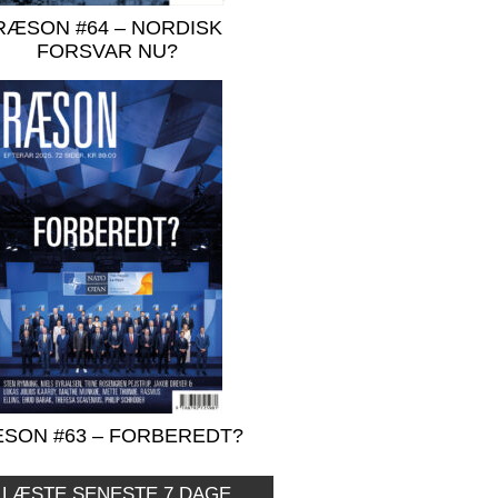
RÆSON #64 – NORDISK
FORSVAR NU?
SON #63 – FORBEREDT?
 LÆSTE SENESTE 7 DAGE