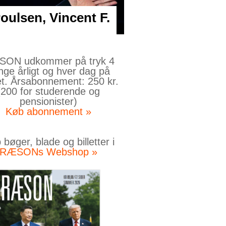
ulsen, Vincent F.
ON udkommer på tryk 4
nge årligt og hver dag på
et. Årsabonnement: 250 kr.
(200 for studerende og
pensionister)
Køb abonnement »
bøger, blade og billetter i
RÆSONs Webshop »