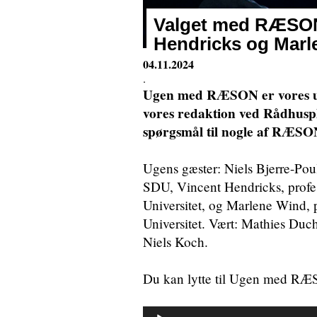
Valget med RÆSON 
Hendricks og Marl
04.11.2024
.
Ugen med RÆSON er vores ur
vores redaktion ved Rådhuspla
spørgsmål til nogle af RÆSON
Ugens gæster: Niels Bjerre-Poul
SDU, Vincent Hendricks, profes
Universitet, og Marlene Wind, 
Universitet. Vært: Mathies Duc
Niels Koch.
Du kan lytte til Ugen med R
Lydafspiller