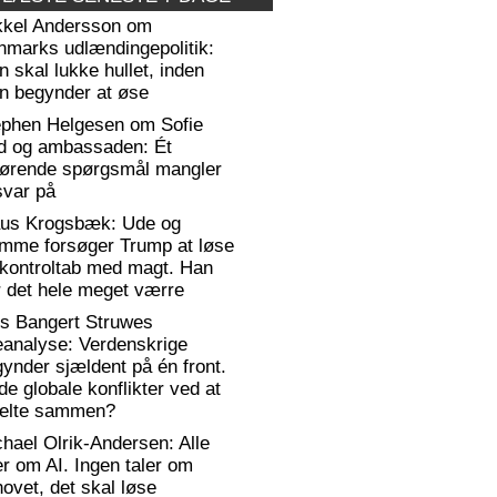
kkel Andersson om
nmarks udlændingepolitik:
 skal lukke hullet, inden
n begynder at øse
ephen Helgesen om Sofie
d og ambassaden: Ét
gørende spørgsmål mangler
svar på
aus Krogsbæk: Ude og
emme forsøger Trump at løse
 kontroltab med magt. Han
 det hele meget værre
rs Bangert Struwes
eanalyse: Verdenskrige
ynder sjældent på én front.
de globale konflikter ved at
elte sammen?
hael Olrik-Andersen: Alle
er om AI. Ingen taler om
ovet, det skal løse