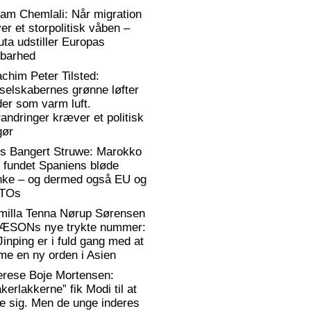
am Chemlali: Når migration
ver et storpolitisk våben –
ta udstiller Europas
rbarhed
chim Peter Tilsted:
selskabernes grønne løfter
er som varm luft.
andringer kræver et politisk
gør
rs Bangert Struwe: Marokko
 fundet Spaniens bløde
anke – og dermed også EU og
TOs
milla Tenna Nørup Sørensen
RÆSONs nye trykte nummer:
Jinping er i fuld gang med at
me en ny orden i Asien
erese Boje Mortensen:
kerlakkerne” fik Modi til at
e sig. Men de unge inderes