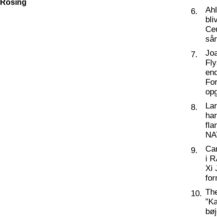
 Rosing
Ahl
6.
bli
Ceu
så
Joa
7.
Fly
end
For
op
La
8.
har
fl
NA
Ca
9.
i 
Xi 
for
Th
10.
”Ka
bøj