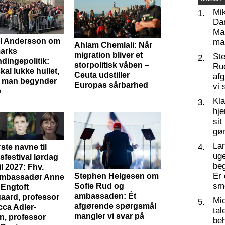
Mi
1.
Da
Man
l Andersson om
ma
Ahlam Chemlali: Når
arks
migration bliver et
St
2.
dingepolitik:
storpolitisk våben –
Ru
kal lukke hullet,
Ceuta udstiller
af
 man begynder
Europas sårbarhed
vi 
e
Kl
3.
hj
sit
gør
La
4.
ste navne til
ug
sfestival lørdag
beg
il 2027: Fhv.
Er 
Stephen Helgesen om
ambassadør Anne
sm
Sofie Rud og
 Engtoft
ambassaden: Ét
aard, professor
Mic
5.
afgørende spørgsmål
ca Adler-
tal
mangler vi svar på
n, professor
beh