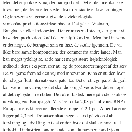
Men det er jo ikke Kina, der har gjort det. Det er de amerikanske
investorer, der leder efter steder, hvor der stadig er lave lønninger.
Og kineserne vil gerne afgive de lavteknologiske
samlebåndproduktionsvirksomheder. Det går til Vietnam,
Bangladesh eller Indonesien. Der er masser af steder, der gerne vil
have den produktion, fordi det er et løft for dem. Men for kineserne,
er det noget, de betragter som en fase, de skulle igennem. De vil
ikke bare samle komponenter, der kommer fra andre lande. Man
kan meget tydeligt se, at de har et meget større højteknologisk
indhold i deres eksportvarer nu, og de producerer meget af det selv.
De vil gerne frem ad den vej med innovation. Kina er nu der, hvor
de udtager flest internationale patenter. Det er et tegn på, at de godt
kan være innovative, og det skal de jo også være. For det er noget
af det vigtigste i fremtiden. De satser faktisk mere på videnskab og
udvikling end Europa gør. Vi satser cirka 2,08 pct. af vores BNP i
Europa, mens kineserne allerede er oppe på 2,1 pct. Amerikanerne
ligger på 2,3 pct.. De satser altså meget stærkt på videnskab,
forskning og udvikling. At det er der, hvor det skal komme fra. I
forhold til industrien i andre lande, som du nævner, har de jo nu