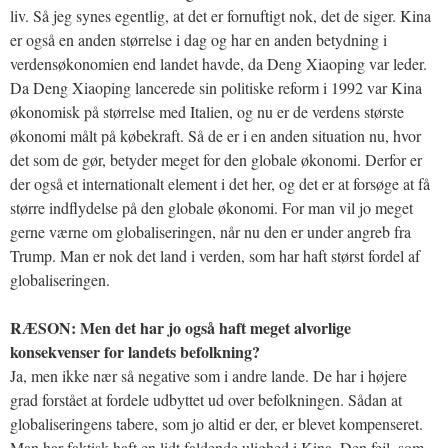
liv. Så jeg synes egentlig, at det er fornuftigt nok, det de siger. Kina
er også en anden størrelse i dag og har en anden betydning i
verdensøkonomien end landet havde, da Deng Xiaoping var leder.
Da Deng Xiaoping lancerede sin politiske reform i 1992 var Kina
økonomisk på størrelse med Italien, og nu er de verdens største
økonomi målt på købekraft. Så de er i en anden situation nu, hvor
det som de gør, betyder meget for den globale økonomi. Derfor er
der også et internationalt element i det her, og det er at forsøge at få
større indflydelse på den globale økonomi. For man vil jo meget
gerne værne om globaliseringen, når nu den er under angreb fra
Trump. Man er nok det land i verden, som har haft størst fordel af
globaliseringen.
RÆSON: Men det har jo også haft meget alvorlige
konsekvenser for landets befolkning?
Ja, men ikke nær så negative som i andre lande. De har i højere
grad forstået at fordele udbyttet ud over befolkningen. Sådan at
globaliseringens tabere, som jo altid er der, er blevet kompenseret.
Man har faktisk haft en lidt faldende ulighed i Kina. Den fejl, som