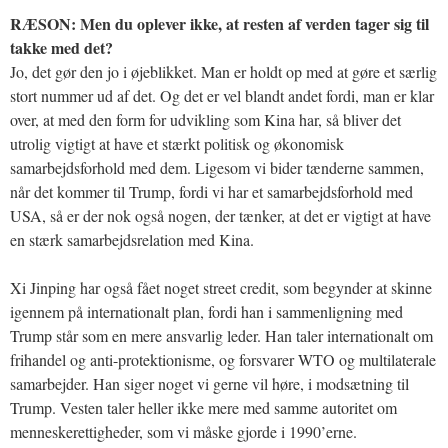
RÆSON: Men du oplever ikke, at resten af verden tager sig til
takke med det?
Jo, det gør den jo i øjeblikket. Man er holdt op med at gøre et særlig
stort nummer ud af det. Og det er vel blandt andet fordi, man er klar
over, at med den form for udvikling som Kina har, så bliver det
utrolig vigtigt at have et stærkt politisk og økonomisk
samarbejdsforhold med dem. Ligesom vi bider tænderne sammen,
når det kommer til Trump, fordi vi har et samarbejdsforhold med
USA, så er der nok også nogen, der tænker, at det er vigtigt at have
en stærk samarbejdsrelation med Kina.
Xi Jinping har også fået noget street credit, som begynder at skinne
igennem på internationalt plan, fordi han i sammenligning med
Trump står som en mere ansvarlig leder. Han taler internationalt om
frihandel og anti-protektionisme, og forsvarer WTO og multilaterale
samarbejder. Han siger noget vi gerne vil høre, i modsætning til
Trump. Vesten taler heller ikke mere med samme autoritet om
menneskerettigheder, som vi måske gjorde i 1990’erne.