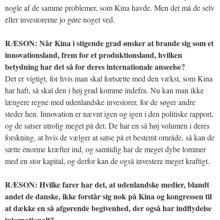
nogle af de samme problemer, som Kina havde. Men det må de selv
eller investorerne jo gøre noget ved.
RÆSON: Når Kina i stigende grad ønsker at brande sig som et
innovationsland, frem for et produktionsland, hvilken
betydning har det så for deres internationale anseelse?
Det er vigtigt, for hvis man skal fortsætte med den vækst, som Kina
har haft, så skal den i høj grad komme indefra. Nu kan man ikke
længere regne med udenlandske investorer, for de søger andre
steder hen. Innovation er nævnt igen og igen i den politiske rapport,
og de satser utrolig meget på det. De har en så høj volumen i deres
forskning, at hvis de vælger at satse på et bestemt område, så kan de
sætte enorme kræfter ind, og samtidig har de meget dybe lommer
med en stor kapital, og derfor kan de også investere meget kraftigt.
RÆSON: Hvilke farer har det, at udenlandske medier, blandt
andet de danske, ikke forstår sig nok på Kina og kongressen til
at dække en så afgørende begivenhed, der også har indflydelse
internationalt?