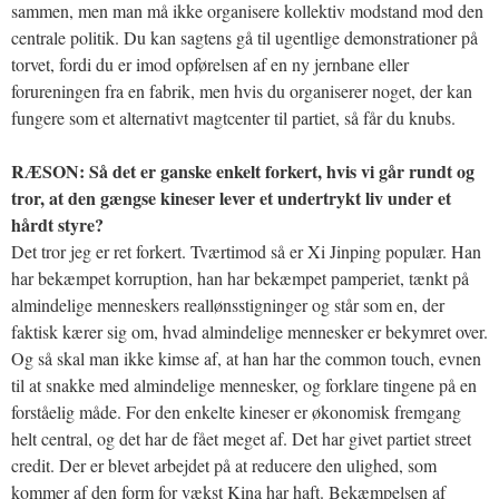
sammen, men man må ikke organisere kollektiv modstand mod den
centrale politik. Du kan sagtens gå til ugentlige demonstrationer på
torvet, fordi du er imod opførelsen af en ny jernbane eller
forureningen fra en fabrik, men hvis du organiserer noget, der kan
fungere som et alternativt magtcenter til partiet, så får du knubs.
RÆSON: Så det er ganske enkelt forkert, hvis vi går rundt og
tror, at den gængse kineser lever et undertrykt liv under et
hårdt styre?
Det tror jeg er ret forkert. Tværtimod så er Xi Jinping populær. Han
har bekæmpet korruption, han har bekæmpet pamperiet, tænkt på
almindelige menneskers reallønsstigninger og står som en, der
faktisk kærer sig om, hvad almindelige mennesker er bekymret over.
Og så skal man ikke kimse af, at han har the common touch, evnen
til at snakke med almindelige mennesker, og forklare tingene på en
forståelig måde. For den enkelte kineser er økonomisk fremgang
helt central, og det har de fået meget af. Det har givet partiet street
credit. Der er blevet arbejdet på at reducere den ulighed, som
kommer af den form for vækst Kina har haft. Bekæmpelsen af