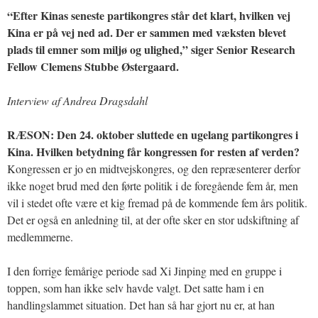
“Efter Kinas seneste partikongres står det klart, hvilken vej
Kina er på vej ned ad. Der er sammen med væksten blevet
plads til emner som miljø og ulighed,” siger Senior Research
Fellow Clemens Stubbe Østergaard.
Interview af Andrea Dragsdahl
RÆSON: Den 24. oktober sluttede en ugelang partikongres i
Kina. Hvilken betydning får kongressen for resten af verden?
Kongressen er jo en midtvejskongres, og den repræsenterer derfor
ikke noget brud med den førte politik i de foregående fem år, men
vil i stedet ofte være et kig fremad på de kommende fem års politik.
Det er også en anledning til, at der ofte sker en stor udskiftning af
medlemmerne.
I den forrige femårige periode sad Xi Jinping med en gruppe i
toppen, som han ikke selv havde valgt. Det satte ham i en
handlingslammet situation. Det han så har gjort nu er, at han