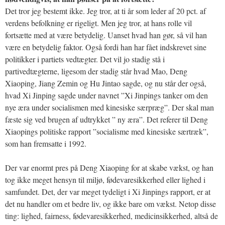
Det tror jeg bestemt ikke. Jeg tror, at ti år som leder af 20 pct. af
verdens befolkning er rigeligt. Men jeg tror, at hans rolle vil
fortsætte med at være betydelig. Uanset hvad han gør, så vil han
være en betydelig faktor. Også fordi han har fået indskrevet sine
politikker i partiets vedtægter. Det vil jo stadig stå i
partivedtægterne, ligesom der stadig står hvad Mao, Deng
Xiaoping, Jiang Zemin og Hu Jintao sagde, og nu står der også,
hvad Xi Jinping sagde under navnet ”Xi Jinpings tanker om den
nye æra under socialismen med kinesiske særpræg”. Der skal man
fæste sig ved brugen af udtrykket ” ny æra”. Det referer til Deng
Xiaopings politiske rapport ”socialisme med kinesiske særtræk”,
som han fremsatte i 1992.
Der var enormt pres på Deng Xiaoping for at skabe vækst, og han
tog ikke meget hensyn til miljø, fødevaresikkerhed eller lighed i
samfundet. Det, der var meget tydeligt i Xi Jinpings rapport, er at
det nu handler om et bedre liv, og ikke bare om vækst. Netop disse
ting: lighed, fairness, fødevaresikkerhed, medicinsikkerhed, altså de