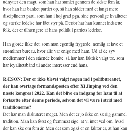
udnytter den magt, som han har samlet gennem de sidste fem år,
hvor han har banket partiet op, så han sidder med et langt mere
disciplineret parti, som han i høj grad pga. sine personlige kvaliteter
og stærke ledelse har fået styr på. Derfor har han kunnet indsætte
folk, der er tilhængere af hans politik i partiets ledelse.
Han gjorde ikke det, som man egentlig frygtede, nemlig at lave et
strømlinet bureau, hvor alle var enige med ham. Ud af de syv
medlemmer i den stående komite, så har han faktisk valgt tre, som
har loyalitetsbånd til andre interesser end hans.
RÆSON: Der er ikke blevet valgt nogen ind i politbureauet,
der kan overtage formandsposten efter Xi Jinping ved den
næste kongres i 2022. Kan det blive en indgang for ham til at
fortsætte efter denne periode, selvom det vil være i strid med
traditionerne?
Det har man diskuteret meget. Men det er jo ikke en særlig gammel
tradition. Man kan først og fremmest sige, at vi intet ved om, hvad
der kan ske om fem år. Men det som også er en faktor er, at han kan