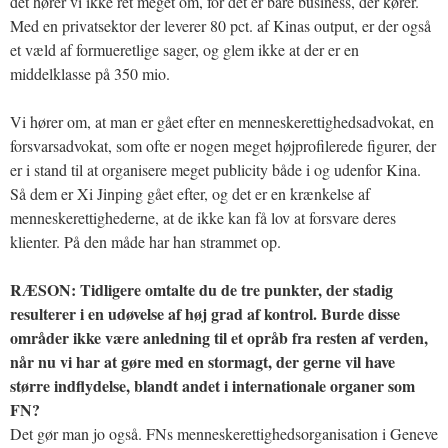
det hører vi ikke ret meget om, for det er bare business, der kører.
Med en privatsektor der leverer 80 pct. af Kinas output, er der også
et væld af formueretlige sager, og glem ikke at der er en
middelklasse på 350 mio.
Vi hører om, at man er gået efter en menneskerettighedsadvokat, en
forsvarsadvokat, som ofte er nogen meget højprofilerede figurer, der
er i stand til at organisere meget publicity både i og udenfor Kina.
Så dem er Xi Jinping gået efter, og det er en krænkelse af
menneskerettighederne, at de ikke kan få lov at forsvare deres
klienter. På den måde har han strammet op.
RÆSON: Tidligere omtalte du de tre punkter, der stadig
resulterer i en udøvelse af høj grad af kontrol. Burde disse
områder ikke være anledning til et opråb fra resten af verden,
når nu vi har at gøre med en stormagt, der gerne vil have
større indflydelse, blandt andet i internationale organer som
FN?
Det gør man jo også. FNs menneskerettighedsorganisation i Geneve