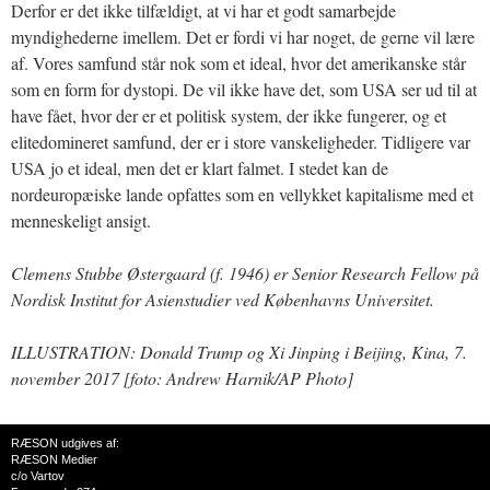
Derfor er det ikke tilfældigt, at vi har et godt samarbejde
myndighederne imellem. Det er fordi vi har noget, de gerne vil lære
af. Vores samfund står nok som et ideal, hvor det amerikanske står
som en form for dystopi. De vil ikke have det, som USA ser ud til at
have fået, hvor der er et politisk system, der ikke fungerer, og et
elitedomineret samfund, der er i store vanskeligheder. Tidligere var
USA jo et ideal, men det er klart falmet. I stedet kan de
nordeuropæiske lande opfattes som en vellykket kapitalisme med et
menneskeligt ansigt.
Clemens Stubbe Østergaard (f. 1946) er Senior Research Fellow på
Nordisk Institut for Asienstudier ved Københavns Universitet.
ILLUSTRATION: Donald Trump og Xi Jinping i Beijing, Kina, 7.
november 2017 [foto: Andrew Harnik/AP Photo]
RÆSON udgives af:
RÆSON Medier
c/o Vartov