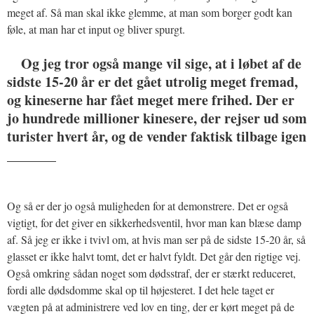
meget af. Så man skal ikke glemme, at man som borger godt kan
føle, at man har et input og bliver spurgt.
Og jeg tror også mange vil sige, at i løbet af de
sidste 15-20 år er det gået utrolig meget fremad,
og kineserne har fået meget mere frihed. Der er
jo hundrede millioner kinesere, der rejser ud som
turister hvert år, og de vender faktisk tilbage igen
_______
Og så er der jo også muligheden for at demonstrere. Det er også
vigtigt, for det giver en sikkerhedsventil, hvor man kan blæse damp
af. Så jeg er ikke i tvivl om, at hvis man ser på de sidste 15-20 år, så
glasset er ikke halvt tomt, det er halvt fyldt. Det går den rigtige vej.
Også omkring sådan noget som dødsstraf, der er stærkt reduceret,
fordi alle dødsdomme skal op til højesteret. I det hele taget er
vægten på at administrere ved lov en ting, der er kørt meget på de