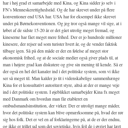
har i høj grad et samarbejde med Kina, og Kina sidder jo selv i
FN’s Menneskerettighedsråd. Og de har skrevet under på flere
konventioner end USA har. USA har for eksempel ikke skrevet
under på Børnekonventionen. Og jeg tror også mange vil sige, at i
løbet af de sidste 15-20 år er det gået utrolig meget fremad, og
kineserne har fået meget mere frihed. Der er jo hundrede millioner
kinesere, der rejser ud som turister hvert år, og de vender faktisk
tilbage igen. Så på den måde er der en følelse af meget stor
økonomisk frihed, og at de sociale medier også giver plads til, at
man i højere grad kan diskutere og give sin mening til kende. Så er
der også en hel del kanaler ind i det politiske system, som vi ikke
ser så meget til. Man kalder jo tit i videnskabelige sammenhænge
Kina for et konsultativt autoritært styre, altså at der er mange veje
ind i det politiske system. I øjeblikket samarbejder Kina fx meget
med Danmark om hvordan man får etableret en
ombudsmandsinstitution, der virker. Der er utroligt mange måder,
hvor det politiske system kan blive opmærksomme på, hvad der rør
sig hos folk. Det er vel en af forklaringerne på, at de er der endnu,
og ikke er trillet ud som det sovjetiske, hvis fejl de i øvrigt har lært