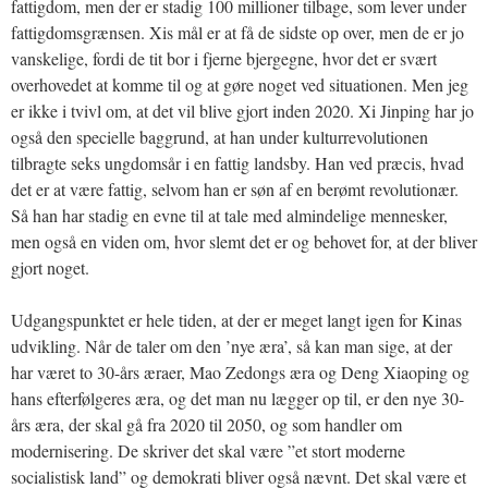
fattigdom, men der er stadig 100 millioner tilbage, som lever under
fattigdomsgrænsen. Xis mål er at få de sidste op over, men de er jo
vanskelige, fordi de tit bor i fjerne bjergegne, hvor det er svært
overhovedet at komme til og at gøre noget ved situationen. Men jeg
er ikke i tvivl om, at det vil blive gjort inden 2020. Xi Jinping har jo
også den specielle baggrund, at han under kulturrevolutionen
tilbragte seks ungdomsår i en fattig landsby. Han ved præcis, hvad
det er at være fattig, selvom han er søn af en berømt revolutionær.
Så han har stadig en evne til at tale med almindelige mennesker,
men også en viden om, hvor slemt det er og behovet for, at der bliver
gjort noget.
Udgangspunktet er hele tiden, at der er meget langt igen for Kinas
udvikling. Når de taler om den ’nye æra’, så kan man sige, at der
har været to 30-års æraer, Mao Zedongs æra og Deng Xiaoping og
hans efterfølgeres æra, og det man nu lægger op til, er den nye 30-
års æra, der skal gå fra 2020 til 2050, og som handler om
modernisering. De skriver det skal være ”et stort moderne
socialistisk land” og demokrati bliver også nævnt. Det skal være et