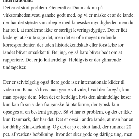
Det er et stort problem. Generelt er Danmark nu på
virksomhedsniveau ganske godt med, og vi er måske et af de lande,
der har det største samarbejde med kinesiske myndigheder, men du
har ret i, at medierne ikke er særligt leveringsdygtige. Det er lidt
kedeligt at skulle sige det, men det er ofte meget uvidende
korrespondenter, der uden historiekendskab eller forståelse for
landet bliver smækket til Beijing, og så bare bliver bedt om at
rapportere. Det er jo forfærdeligt. Heldigvis er der glimrende
undtagelser.
Der er selvfølgelig også flere gode især internationale kilder til
viden om Kina, så hvis man gerne vil vide, hvad der foregår, kan
man opsøge dem. Men det er kedeligt, hvis den almindelige læser
kun kan få sin viden fra ganske få platforme, der typisk kun
opsøges af en bestemt gruppe. Så vi har et problem, og det er ikke
kun Danmark, der har det. Det er også i andre lande, at man har en
for dårlig Kina-dækning. Og det er jo et stort land, der rummer 20
pct. af verdens befolkning, hvor der sker gode og dårlige ting, men