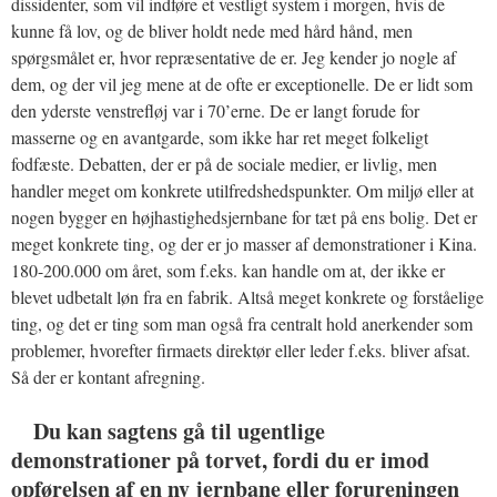
dissidenter, som vil indføre et vestligt system i morgen, hvis de
kunne få lov, og de bliver holdt nede med hård hånd, men
spørgsmålet er, hvor repræsentative de er. Jeg kender jo nogle af
dem, og der vil jeg mene at de ofte er exceptionelle. De er lidt som
den yderste venstrefløj var i 70’erne. De er langt forude for
masserne og en avantgarde, som ikke har ret meget folkeligt
fodfæste. Debatten, der er på de sociale medier, er livlig, men
handler meget om konkrete utilfredshedspunkter. Om miljø eller at
nogen bygger en højhastighedsjernbane for tæt på ens bolig. Det er
meget konkrete ting, og der er jo masser af demonstrationer i Kina.
180-200.000 om året, som f.eks. kan handle om at, der ikke er
blevet udbetalt løn fra en fabrik. Altså meget konkrete og forståelige
ting, og det er ting som man også fra centralt hold anerkender som
problemer, hvorefter firmaets direktør eller leder f.eks. bliver afsat.
Så der er kontant afregning.
Du kan sagtens gå til ugentlige
demonstrationer på torvet, fordi du er imod
opførelsen af en ny jernbane eller forureningen