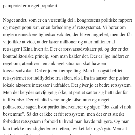
pamperiet er meget populært.
Noget andet, som er en væsentlig del i kongressens politiske rapport
og meget populært, er en forbedring af retssystemet. Vi hører om
nogle menneskerettighedsadvokater, der bliver angrebet, men der får
vi jo ikke at vide, at der kører millioner og atter millioner af
retssager i Kina hvert år. Der er forsvarsadvokater på, og der er det
kontradiktoriske princip, som man kalder det. Der er lige indført en
regel om, at enhver i en anklaget situation skal have en
forsvarsadvokat. Det er jo en kæmpe ting. Man har også befriet
retssystemet for indflydelse fra siden, altså fra instanser, der pusher
lokale aktørers interesser i udfaldet. Det giver jo et bedre retssystem.
Men det betyder selvfølgelig ikke, at partiet sætter sig helt udenfor
indflydelse. Der vil altid være nogle følsomme og meget
politiserede sager, hvor partiet intervenerer og siger: ”det skal vi nok
bestemme”. Så det er ikke et frit retssystem, men det er et stærkt
forbedret retssystem i forhold til hvad man havde tidligere. Og man
kan trække myndighederne i retten, hvilket folk også gør. Men alt