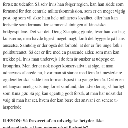
fortsætte udenfor. Så selv hvis han følger reglen, kan han sidde som
formand for den centrale militærkommission, som er en meget vigtig
post, og som vil sikre ham hele militærets loyalitet, eller han kan
fortsætte som formand for sammenslutningen af kinesiske
bridgespillere. Det var det, Deng Xiaoping gjorde, hvor han var bag
kulisserne, men havde ligeså meget magt, fordi det byggede på hans
anseelse. Samtidig er der også det forhold, at der er fire unge folk i
politbureauet. Så der er fire med en passende alder, som man kan
trække på, hvis man undervejs i de fem år ønsker at udpege en
kronprins. Men der er nok noget konservativt i at sige, at man
udnævnes allerede nu, hvor man så starter med fem år i mesterlære
og derefter skal sidde i en formandspost i to gange fem år. Det er en
ret langsommelig satsning for et samfund, der udvikler sig så hurtigt
som Kina gør. Så jeg kan egentlig godt forstå, at man har udsat det
valg til man har set, hvem der kan bære det ansvar i en senere ti-
årsperiode.
RÆSON: Så fraværet af en udvælgelse betyder ikke
nødvendigvis, at han pønser på at fortsætte?