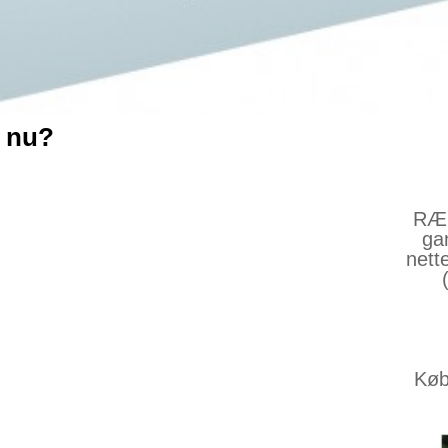
 nu?
RÆS
ga
nett
Køb 