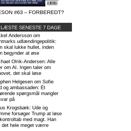
SON #63 – FORBEREDT?
 LÆSTE SENESTE 7 DAGE
kkel Andersson om
nmarks udlændingepolitik:
 skal lukke hullet, inden
n begynder at øse
hael Olrik-Andersen: Alle
er om AI. Ingen taler om
ovet, det skal løse
ephen Helgesen om Sofie
d og ambassaden: Ét
gørende spørgsmål mangler
svar på
aus Krogsbæk: Ude og
emme forsøger Trump at løse
 kontroltab med magt. Han
 det hele meget værre