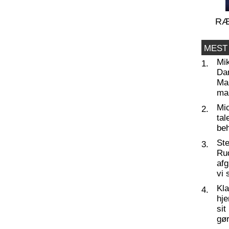
RÆ
MEST
Mi
1.
Da
Man
ma
Mic
2.
tal
beh
St
3.
Ru
af
vi 
Kl
4.
hj
sit
gør