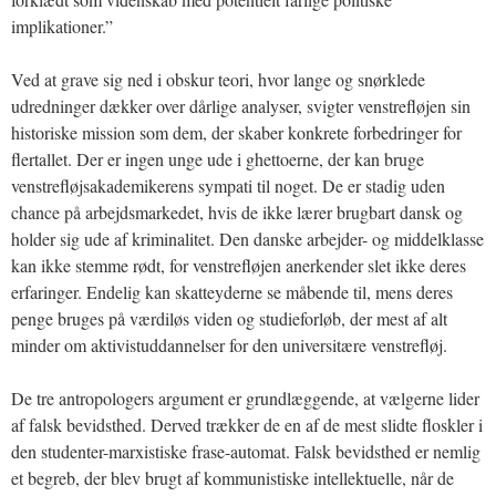
implikationer.”
Ved at grave sig ned i obskur teori, hvor lange og snørklede
udredninger dækker over dårlige analyser, svigter venstrefløjen sin
historiske mission som dem, der skaber konkrete forbedringer for
flertallet. Der er ingen unge ude i ghettoerne, der kan bruge
venstrefløjsakademikerens sympati til noget. De er stadig uden
chance på arbejdsmarkedet, hvis de ikke lærer brugbart dansk og
holder sig ude af kriminalitet. Den danske arbejder- og middelklasse
kan ikke stemme rødt, for venstrefløjen anerkender slet ikke deres
erfaringer. Endelig kan skatteyderne se måbende til, mens deres
penge bruges på værdiløs viden og studieforløb, der mest af alt
minder om aktivistuddannelser for den universitære venstrefløj.
De tre antropologers argument er grundlæggende, at vælgerne lider
af falsk bevidsthed. Derved trækker de en af de mest slidte floskler i
den studenter-marxistiske frase-automat. Falsk bevidsthed er nemlig
et begreb, der blev brugt af kommunistiske intellektuelle, når de