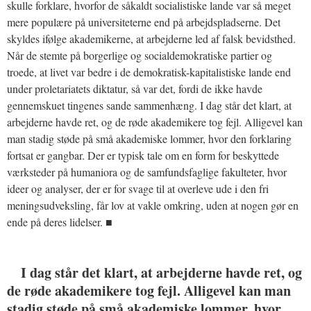
skulle forklare, hvorfor de såkaldt socialistiske lande var så meget
mere populære på universiteterne end på arbejdspladserne. Det
skyldes ifølge akademikerne, at arbejderne led af falsk bevidsthed.
Når de stemte på borgerlige og socialdemokratiske partier og
troede, at livet var bedre i de demokratisk-kapitalistiske lande end
under proletariatets diktatur, så var det, fordi de ikke havde
gennemskuet tingenes sande sammenhæng. I dag står det klart, at
arbejderne havde ret, og de røde akademikere tog fejl. Alligevel kan
man stadig støde på små akademiske lommer, hvor den forklaring
fortsat er gangbar. Der er typisk tale om en form for beskyttede
værksteder på humaniora og de samfundsfaglige fakulteter, hvor
ideer og analyser, der er for svage til at overleve ude i den fri
meningsudveksling, får lov at vakle omkring, uden at nogen gør en
ende på deres lidelser. ■
I dag står det klart, at arbejderne havde ret, og
de røde akademikere tog fejl. Alligevel kan man
stadig støde på små akademiske lommer, hvor