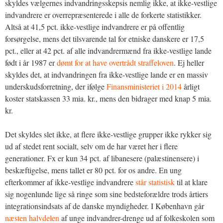
skyldes vælgernes indvandringsskepsis nemlig ikke, at ikke-vestlige
indvandrere er overrepræsenterede i alle de forkerte statistikker.
Altså at 41,5 pct. ikke-vestlige indvandrere er på offentlig
forsørgelse, mens det tilsvarende tal for etniske danskere er 17,5
pct., eller at 42 pct. af alle indvandrermænd fra ikke-vestlige lande
født i år 1987 er
dømt for at have overtrådt straffeloven
. Ej heller
skyldes det, at indvandringen fra ikke-vestlige lande er en massiv
underskudsforretning, der ifølge
Finansministeriet i 2014
årligt
koster statskassen 33 mia. kr., mens den bidrager med knap 5 mia.
kr.
Det skyldes slet ikke, at flere ikke-vestlige grupper ikke rykker sig
ud af stedet rent socialt, selv om de har været her i flere
generationer. Fx er kun 34 pct. af libanesere (palæstinensere) i
beskæftigelse, mens tallet er 80 pct. for os andre. En ung
efterkommer af ikke-vestlige indvandrere
står statistisk
til at klare
sig nogenlunde lige så ringe som sine bedsteforældre trods årtiers
integrationsindsats af de danske myndigheder. I København går
næsten halvdelen
af unge indvandrer-drenge ud af folkeskolen som