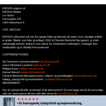
RÆSON udgives af:
RÆSON Medier
c/o Vartov
Farvergade 27A
1463 København K
CVR: 26972116
RÆSON udkommer på tryk fire gange årligt og løbende på nettet, hvor udvalgte artikler
er gratis. Bladet, som blev grundlagt i 2002 af Clement Behrendt Kjersgaard, er totalt
uafhængigt (enhver artikel er kun udtryk for skribentens holdninger), modtager ikke
mediestøtte og er tilmeldt Pressenævnet.
CHEFREDAKTIONEN:
Ida Tønnesen (nyhedsredaktør)
ida.t@raeson.dk
Janus Elmstrøm Lauritsen
jel@raeson.dk"
Philippa Rosic
philippa.r@raeson.dk
Dastan Marouf
dastan.m@raeson.dk
Clement Behrendt Kjersgaard (ansv. udgiver og grundlægger)
clement@raeson.dk
Indlæg, spørgsmål og kommentarer:
redaktionen@raeson.dk
ABONNEMENT
Har du spørgsmål eller ændringer til dit abonnement? Du kan logge ind på din personlige
side via: www.raeson.dk/min-side eller skrive til
ordre@raeson.dk