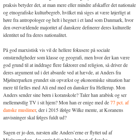
praksis betyder det, at man mere eller mindre afskaffer det nationale
og etnografiske kulturbegreb, hvilket må siges at være løjerligt at
høre fra antropologer og helt i hegnet i et land som Danmark, hvor
den overvældende majoritet af danskere definerer deres kulturelle
identitet ud fra deres nationalitet.
På god marxistisk vis vil de hellere fokusere på sociale
omstændigheder som klasse og geografi, men hvor der kan være
god grund til at inddrage flere faktorer end religion, så driver de
deres argument ud i det absurde ved at hævde, at Anders fra
Mjølnerparken grundet sin opvækst og økonomiske situation har
mere til fælles med Ali end med en dansker fra Hellerup. Mon
Anders sender sine børn i koranskole? Taler han arabisk og ser
mellemøstlig TV i sit hjem? Mon han er enige med de
77 pct. af
danske muslimer
, der i 2015 ifølge Wilke mente, at Koranens
anvisninger skal følges fuldt ud?
Sagen er jo den, næsten alle Anders’erne er flyttet ud af
Mjølnerparken, der oprindeligt blev beboet af danske