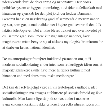
udelukkende fordi de deler sprog og nationalitet. Hele vores
politiske system er bygget op omkring, at vi føler et fællesskab med
hinanden og ejerskab for den plet jord, der hedder Danmark.
Generelt har vi en usædvanlig grad af sammenfald mellem nation
og stat, som gør, at nationalidentitet i højere grad svarer til det, folk
faktisk føler/oplever. Det er ikke blevet trukket ned over hovedet på
os i samme grad som i mere kunstigt anlagte nationer, hvor
magthaverne måtte benytte sig af alskens mytologisk lirumlarum for
at skabe en fælles national identitet.
De tre antropologer fremfører imidlertid påstanden om, at “i
moderne socialforskning er der intet, som retfærdiggør idéen om, at
majoritetsdanskere skulle have mere til fælles kulturelt med
hinanden end med deres muslimske medborgere.”
Det kan der selvfølgeligt være en vis tautologisk sandhed i, idet
socialforskningen må antages at fokusere på sociale forhold og ikke
kulturelle. Man kunne lige så godt skrive, at der i moderne
gynækologisk forskning ikke er noget, der retfærdiggør idéen om,