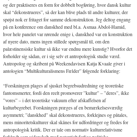
og der praktiseres en form for dobbelt bogføring, hvor dansk kultur
skal “dekonstrueres”, så der kan blive plads til andre kulturer, der
spøjst nok er fritaget for samme dekonstruktion. Jeg deltog engang
på en konference om danskhed med bl.a. Asmaa Abdol-Hamid,
hvor hele panelet var rørende enige i, danskhed var en konstruktion
af nyere dato, mens ingen stillede spørgsmål til, om den
palæstinensiske kultur så ikke var endnu mere kunstig? Hvorfor det
forholder sig sådan, er i sig selv et antropologisk studie værd.
Antropolog og skribent på Weekendavisen Katja Kvaale giver i
antologien “Multikulturalismens Fælder” følgende forklaring:
“Forskningen plages af sjusket begrebsudredning og teoretiske
fantomsmerter, fordi den reelt promoverer ”kultur” – ”deres”, ikke
”vores” – i det teoretiske vakuum efter afskaffelsen af
kulturbegrebet. Forskningen præges af en bemærkelsesværdig
asymmetri; ”danskhed” skal dekonstrueres, forklejnes og påtales,
mens minoritetskulturer skal skånes for udfordringer og fredes for
antropologisk kritik. Der er tale om normativ kulturrelativisme
forklædt som videnskab med potentielt farlige politiske