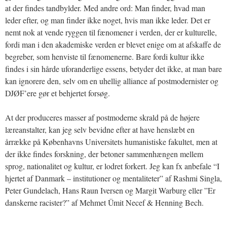
at der findes tandbylder. Med andre ord: Man finder, hvad man
leder efter, og man finder ikke noget, hvis man ikke leder. Det er
nemt nok at vende ryggen til fænomener i verden, der er kulturelle,
fordi man i den akademiske verden er blevet enige om at afskaffe de
begreber, som henviste til fænomenerne. Bare fordi kultur ikke
findes i sin hårde uforanderlige essens, betyder det ikke, at man bare
kan ignorere den, selv om en uhellig alliance af postmodernister og
DJØF’ere gør et behjertet forsøg.
At der produceres masser af postmoderne skrald på de højere
læreanstalter, kan jeg selv bevidne efter at have henslæbt en
årrække på Københavns Universitets humanistiske fakultet, men at
der ikke findes forskning, der betoner sammenhængen mellem
sprog, nationalitet og kultur, er lodret forkert. Jeg kan fx anbefale “I
hjertet af Danmark – institutioner og mentaliteter” af Rashmi Singla,
Peter Gundelach, Hans Raun Iversen og Margit Warburg eller ”Er
danskerne racister?” af Mehmet Ümit Necef & Henning Bech.