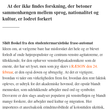
At der ikke findes forskning, der betoner
sammenhængen mellem sprog, nationalitet og
kultur, er lodret forkert
_______
Slidt floskel fra den studentermarxistiske frase-automat
Ideen om, at vælgerne bare har misforstået det hele og er blevet
forledt af onde højrepopulister og centrum-venstre-agitatorerne, er
tillokkende, for den ophæver venstrefløjsakademikere som de
eneste, der har set lyset, men som jeg skrev i
RÆSON den 24.
februar
, er den også doven og ubrugelig. At det er vigtigere,
hvordan vi taler om virkeligheden frem for, hvordan den rent faktisk
opleves, er udtryk for det akademiske hovmod, der opstår blandt
mennesker, som udelukkende arbejder med ord og symboler.
Desværre er den slags analyser populære på venstrefløjen og blandt
mange forskere, der arbejder med kultur og migration. Her
importeres et angelsaksisk erindringsbillede af kolonitiden ukritisk,