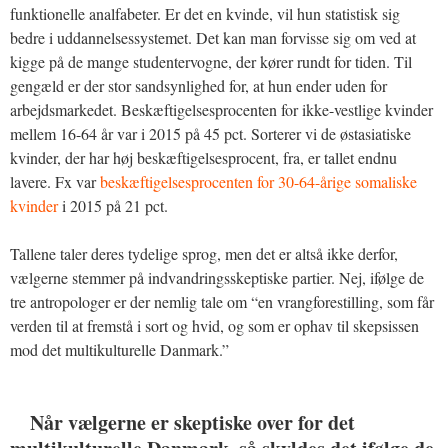
funktionelle analfabeter. Er det en kvinde, vil hun statistisk sig
bedre i uddannelsessystemet. Det kan man forvisse sig om ved at
kigge på de mange studentervogne, der kører rundt for tiden. Til
gengæld er der stor sandsynlighed for, at hun ender uden for
arbejdsmarkedet. Beskæftigelsesprocenten for ikke-vestlige kvinder
mellem 16-64 år var i 2015 på 45 pct. Sorterer vi de østasiatiske
kvinder, der har høj beskæftigelsesprocent, fra, er tallet endnu
lavere. Fx var
beskæftigelsesprocenten for 30-64-årige somaliske
kvinder
i 2015 på 21 pct.
Tallene taler deres tydelige sprog, men det er altså ikke derfor,
vælgerne stemmer på indvandringsskeptiske partier. Nej, ifølge de
tre antropologer er der nemlig tale om “en vrangforestilling, som får
verden til at fremstå i sort og hvid, og som er ophav til skepsissen
mod det multikulturelle Danmark.”
Når vælgerne er skeptiske over for det