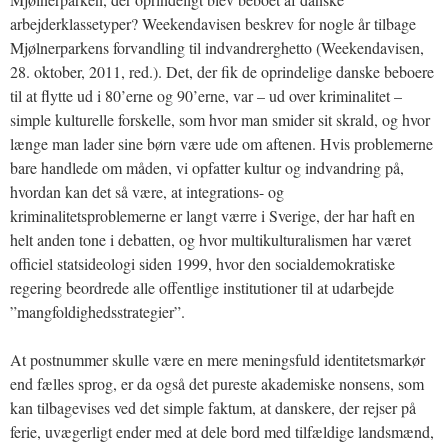
arbejderklassetyper? Weekendavisen beskrev for nogle år tilbage
Mjølnerparkens forvandling til indvandrerghetto (Weekendavisen,
28. oktober, 2011, red.). Det, der fik de oprindelige danske beboere
til at flytte ud i 80’erne og 90’erne, var – ud over kriminalitet –
simple kulturelle forskelle, som hvor man smider sit skrald, og hvor
længe man lader sine børn være ude om aftenen. Hvis problemerne
bare handlede om måden, vi opfatter kultur og indvandring på,
hvordan kan det så være, at integrations- og
kriminalitetsproblemerne er langt værre i Sverige, der har haft en
helt anden tone i debatten, og hvor multikulturalismen har været
officiel statsideologi siden 1999, hvor den socialdemokratiske
regering beordrede alle offentlige institutioner til at udarbejde
”mangfoldighedsstrategier”.
At postnummer skulle være en mere meningsfuld identitetsmarkør
end fælles sprog, er da også det pureste akademiske nonsens, som
kan tilbagevises ved det simple faktum, at danskere, der rejser på
ferie, uvægerligt ender med at dele bord med tilfældige landsmænd,