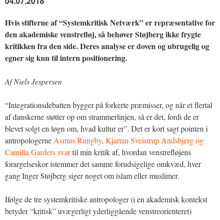
04.07.2018
Hvis stifterne af “Systemkritisk Netværk” er repræsentative for
den akademiske venstrefløj, så behøver Støjberg ikke frygte
kritikken fra den side. Deres analyse er doven og ubrugelig og
egner sig kun til intern positionering.
Af Niels Jespersen
“Integrationsdebatten bygger på forkerte præmisser, og når et flertal
af danskerne støtter op om strammerlinjen, så er det, fordi de er
blevet solgt en løgn om, hvad kultur er”. Det er kort sagt pointen i
antropologerne
Asmus Rungby, Kjartan Sveistrup Andsbjerg og
Camilla Garders svar
til min kritik af, hvordan venstrefløjens
forargelseskor istemmer det samme forudsigelige omkvæd, hver
gang Inger Støjberg siger noget om islam eller muslimer.
Ifølge de tre systemkritiske antropologer (i en akademisk kontekst
betyder “kritisk” uvægerligt yderliggående venstreorienteret)