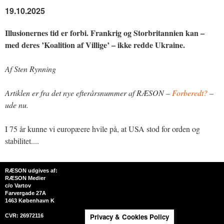
19.10.2025
Illusionernes tid er forbi. Frankrig og Storbritannien kan –
med deres ’Koalition af Villige’ – ikke redde Ukraine.
Af Sten Rynning
Artiklen er fra det nye efterårsnummer af RÆSON –
Forberedt?
–
ude nu.
I 75 år kunne vi europæere hvile på, at USA stod for orden og
stabilitet....
RÆSON udgives af:
RÆSON Medier
c/o Vartov
Farvergade 27A
1463 København K
Privacy & Cookies Policy
CVR: 26972116