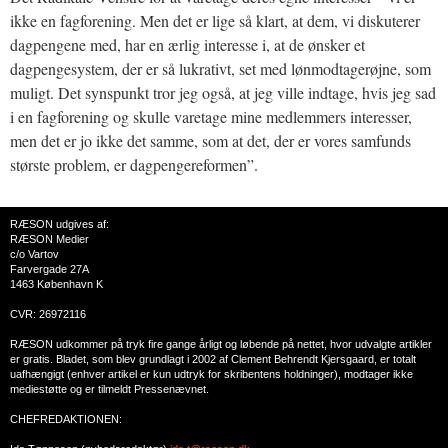
ikke en fagforening. Men det er lige så klart, at dem, vi diskuterer
dagpengene med, har en ærlig interesse i, at de ønsker et
dagpengesystem, der er så lukrativt, set med lønmodtagerøjne, som
muligt. Det synspunkt tror jeg også, at jeg ville indtage, hvis jeg sad
i en fagforening og skulle varetage mine medlemmers interesser,
men det er jo ikke det samme, som at det, der er vores samfunds
største problem, er dagpengereformen”.
RÆSON udgives af:
RÆSON Medier
c/o Vartov
Farvergade 27A
1463 København K
CVR: 26972116
RÆSON udkommer på tryk fire gange årligt og løbende på nettet, hvor udvalgte artikler
er gratis. Bladet, som blev grundlagt i 2002 af Clement Behrendt Kjersgaard, er totalt
uafhængigt (enhver artikel er kun udtryk for skribentens holdninger), modtager ikke
mediestøtte og er tilmeldt Pressenævnet.
CHEFREDAKTIONEN: