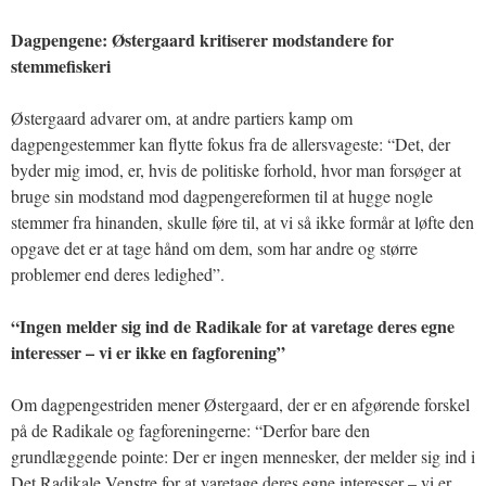
Dagpengene: Østergaard kritiserer modstandere for
stemmefiskeri
Østergaard advarer om, at andre partiers kamp om
dagpengestemmer kan flytte fokus fra de allersvageste: “Det, der
byder mig imod, er, hvis de politiske forhold, hvor man forsøger at
bruge sin modstand mod dagpengereformen til at hugge nogle
stemmer fra hinanden, skulle føre til, at vi så ikke formår at løfte den
opgave det er at tage hånd om dem, som har andre og større
problemer end deres ledighed”.
“Ingen melder sig ind de Radikale for at varetage deres egne
interesser – vi er ikke en fagforening”
Om dagpengestriden mener Østergaard, der er en afgørende forskel
på de Radikale og fagforeningerne: “Derfor bare den
grundlæggende pointe: Der er ingen mennesker, der melder sig ind i
Det Radikale Venstre for at varetage deres egne interesser – vi er