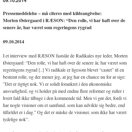
09.10.2014
Pressemeddelelse – må citeres med kildeangivelse:
Morten Østergaard i RÆSON: “Den rolle, vi har haft over de
senere år, har været som regeringens rygrad
09.10.2014
I et interview med RÆSON fastslår de Radikales nye leder, Morten
Østergaard: “Den rolle, vi har haft over de senere år, har været som
regeringens rygrad [..] Vi radikale er ligesom blevet “castet” til en
bestemt rolle, og der mener jeg, at jeg har en chance nu for at sige:
”Det er rigtigt nok. Vi er solidt forankret i den økonomiske
ansvarlighed, og vi holder på med endnu flere reformer og ruller i
hvert fald ikke tilbage i den kommende tid. Men vi gør det, fordi vi
har nogle visioner om et samfund, som kan udvikle sig bedre, end
tilfældet er i dag.” Og det er måske de visioner, som ikke har været
tydelige nok”.