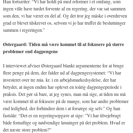
Han fortsætter: “Vi har holdt på med reformer i et omfang, som
ingen ville have turdet forvente af en regering, der var sat sammen
som den, vi har været en del af. Og det tror jeg måske i overdreven
grad er blevet tilskrevet os, selvom vi jo har truffet de beslutninger
sammen i regeringen.”
Østergaard: Tiden må være kommet til at fokusere på større
problemer end dagpengene
I interviewet afviser Østergaard blankt argumenterne for at bruge
flere penge på dem, der falder ud af dagpengesystemet: “Vi har
investeret over tre mia. kr. i en arbejdsmarkedsydelse, der har
betydet, at ingen endnu har oplevet en toårig dagpengeperiode i
praksis. Det gør så bare, at jeg synes, man må sige, at tiden nu må
være kommet til at fokusere på de mange, som har andre problemer
end ledighed, der forhindrer dem i at forsørge sig selv.” Og han
fastslår: “Det er en regeringsopgave at sige: ”Vi har tilvejebragt
både fornuftige og nødvendige løsninger på det problem. Hvad er
det næste store problem?”