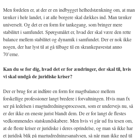
Men fordelen er, at der er en indbygget helhedstænkning om, at man
tænker i hele landet, i at alle borgere skal dækkes ind. Man tænker
universelt. Og det er en form for tankegang, som bringer mere
stabilitet i samfundet. Spørgsmålet er, hvad der skal være den rette
balance mellem stabilitet og dynamik i samfundet. Der er nok ikke
nogen, der har lyst til at gå tilbage til en skrankepavestat anno
70’erne.
Kan du se for dig, hvad det er for ændringer, der skal til, hvis
vi skal undgå de juridiske kriser?
Der er brug for at indføre en form for magtbalance mellem
forskellige professioner langt bredere i forvaltningen. Hvis man fx
ser på ledelsen i magtudredningsprocessen, som er undervejs nu, så
er der ikke en eneste jurist blandt dem. De er for langt de flestes
vedkommendes statskundskabere. Men hvis vi går ud fra tesen om,
at de fleste kriser er juridiske i deres oprindelse, og man så ikke har
et juridisk blik på magtudredningsanalysen, så når man ikke ned til