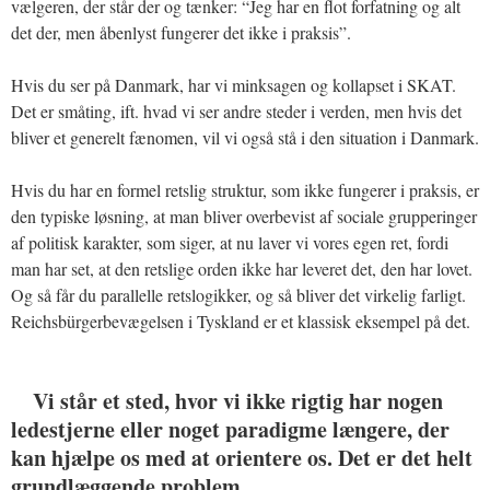
vælgeren, der står der og tænker: “Jeg har en flot forfatning og alt
det der, men åbenlyst fungerer det ikke i praksis”.
Hvis du ser på Danmark, har vi minksagen og kollapset i SKAT.
Det er småting, ift. hvad vi ser andre steder i verden, men hvis det
bliver et generelt fænomen, vil vi også stå i den situation i Danmark.
Hvis du har en formel retslig struktur, som ikke fungerer i praksis, er
den typiske løsning, at man bliver overbevist af sociale grupperinger
af politisk karakter, som siger, at nu laver vi vores egen ret, fordi
man har set, at den retslige orden ikke har leveret det, den har lovet.
Og så får du parallelle retslogikker, og så bliver det virkelig farligt.
Reichsbürgerbevægelsen i Tyskland er et klassisk eksempel på det.
Vi står et sted, hvor vi ikke rigtig har nogen
ledestjerne eller noget paradigme længere, der
kan hjælpe os med at orientere os. Det er det helt
grundlæggende problem