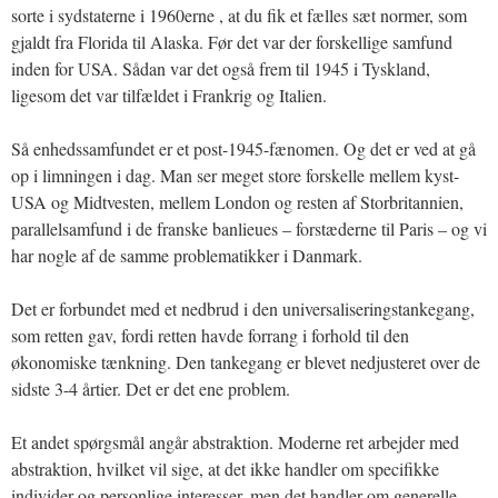
sorte i sydstaterne i 1960erne , at du fik et fælles sæt normer, som
gjaldt fra Florida til Alaska. Før det var der forskellige samfund
inden for USA. Sådan var det også frem til 1945 i Tyskland,
ligesom det var tilfældet i Frankrig og Italien.
Så enhedssamfundet er et post-1945-fænomen. Og det er ved at gå
op i limningen i dag. Man ser meget store forskelle mellem kyst-
USA og Midtvesten, mellem London og resten af Storbritannien,
parallelsamfund i de franske banlieues – forstæderne til Paris – og vi
har nogle af de samme problematikker i Danmark.
Det er forbundet med et nedbrud i den universaliseringstankegang,
som retten gav, fordi retten havde forrang i forhold til den
økonomiske tænkning. Den tankegang er blevet nedjusteret over de
sidste 3-4 årtier. Det er det ene problem.
Et andet spørgsmål angår abstraktion. Moderne ret arbejder med
abstraktion, hvilket vil sige, at det ikke handler om specifikke
individer og personlige interesser, men det handler om generelle