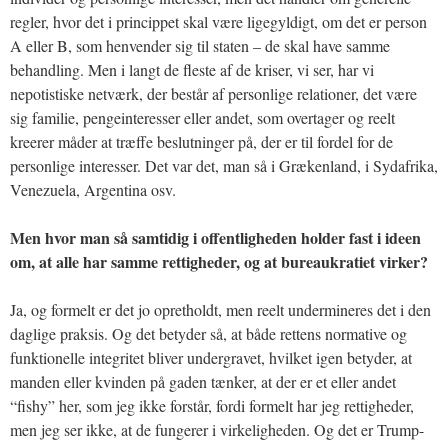
regler, hvor det i princippet skal være ligegyldigt, om det er person
A eller B, som henvender sig til staten – de skal have samme
behandling. Men i langt de fleste af de kriser, vi ser, har vi
nepotistiske netværk, der består af personlige relationer, det være
sig familie, pengeinteresser eller andet, som overtager og reelt
kreerer måder at træffe beslutninger på, der er til fordel for de
personlige interesser. Det var det, man så i Grækenland, i Sydafrika,
Venezuela, Argentina osv.
Men hvor man så samtidig i offentligheden holder fast i ideen
om, at alle har samme rettigheder, og at bureaukratiet virker?
Ja, og formelt er det jo opretholdt, men reelt undermineres det i den
daglige praksis. Og det betyder så, at både rettens normative og
funktionelle integritet bliver undergravet, hvilket igen betyder, at
manden eller kvinden på gaden tænker, at der er et eller andet
“fishy” her, som jeg ikke forstår, fordi formelt har jeg rettigheder,
men jeg ser ikke, at de fungerer i virkeligheden. Og det er Trump-