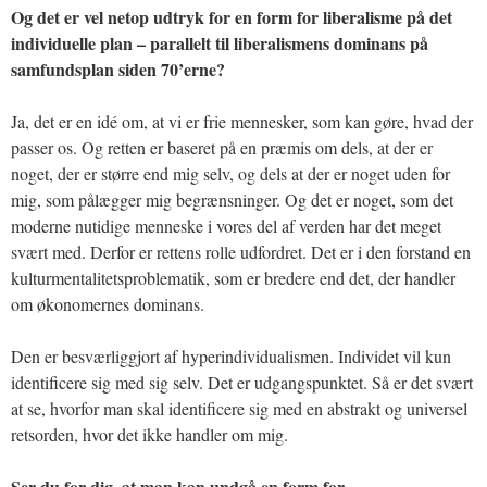
Og det er vel netop udtryk for en form for liberalisme på det
individuelle plan – parallelt til liberalismens dominans på
samfundsplan siden 70’erne?
Ja, det er en idé om, at vi er frie mennesker, som kan gøre, hvad der
passer os. Og retten er baseret på en præmis om dels, at der er
noget, der er større end mig selv, og dels at der er noget uden for
mig, som pålægger mig begrænsninger. Og det er noget, som det
moderne nutidige menneske i vores del af verden har det meget
svært med. Derfor er rettens rolle udfordret. Det er i den forstand en
kulturmentalitetsproblematik, som er bredere end det, der handler
om økonomernes dominans.
Den er besværliggjort af hyperindividualismen. Individet vil kun
identificere sig med sig selv. Det er udgangspunktet. Så er det svært
at se, hvorfor man skal identificere sig med en abstrakt og universel
retsorden, hvor det ikke handler om mig.
Ser du for dig, at man kan undgå en form for