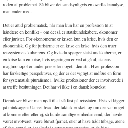
roden af problemet. Så bliver det sandsynligvis en overfladeanalyse,
man ender med.
Det er altid problematisk, når man kun har én profession til at
håndtere en konflikt – om det så er statskundskabere, økonomer
eller jurister. For økonomerne er krisen kun en krise, hvis den er
økonomisk. Og for juristerne er en krise en krise, hvis den truer
retssystemets kohærens. Og hvis du spørger statskundskaberne, er
en krise kun en krise, hvis regeringen er ved at gå af, statens
magtmonopol er under pres eller noget i den stil. Hver profession
har forskellige perspektiver, og der er det vigtigt at indføre en form
for systematisk pluralisme i, hvilke professioner der er involverede i
at træffe beslutninger. Det har vi ikke i en dansk kontekst.
Derudover bliver man nødt til at stå fast på retsstaten. Hvis vi kigger
på minksagen: Uanset hvad der faktisk er sket, og om der var noget
at komme efter eller ej, så burde samtlige embedsmænd, der havde
været involveret, være blevet fjernet, eller at have trådt tilbage, alene
af den grund, at det skadede retsstatens anseelse, at de blev