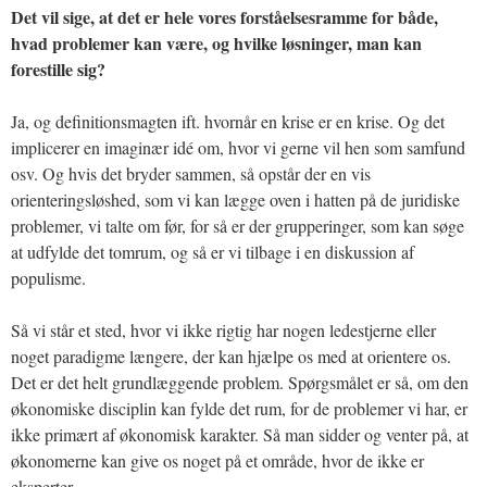
Det vil sige, at det er hele vores forståelsesramme for både,
hvad problemer kan være, og hvilke løsninger, man kan
forestille sig?
Ja, og definitionsmagten ift. hvornår en krise er en krise. Og det
implicerer en imaginær idé om, hvor vi gerne vil hen som samfund
osv. Og hvis det bryder sammen, så opstår der en vis
orienteringsløshed, som vi kan lægge oven i hatten på de juridiske
problemer, vi talte om før, for så er der grupperinger, som kan søge
at udfylde det tomrum, og så er vi tilbage i en diskussion af
populisme.
Så vi står et sted, hvor vi ikke rigtig har nogen ledestjerne eller
noget paradigme længere, der kan hjælpe os med at orientere os.
Det er det helt grundlæggende problem. Spørgsmålet er så, om den
økonomiske disciplin kan fylde det rum, for de problemer vi har, er
ikke primært af økonomisk karakter. Så man sidder og venter på, at
økonomerne kan give os noget på et område, hvor de ikke er
eksperter.