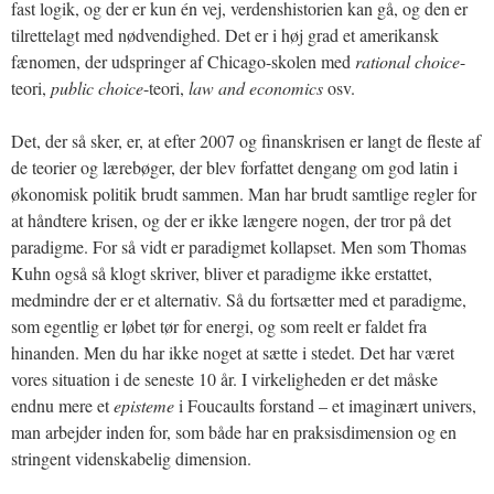
fast logik, og der er kun én vej, verdenshistorien kan gå, og den er
tilrettelagt med nødvendighed. Det er i høj grad et amerikansk
fænomen, der udspringer af Chicago-skolen med
rational choice
-
teori,
public choice
-teori,
law and economics
osv.
Det, der så sker, er, at efter 2007 og finanskrisen er langt de fleste af
de teorier og lærebøger, der blev forfattet dengang om god latin i
økonomisk politik brudt sammen. Man har brudt samtlige regler for
at håndtere krisen, og der er ikke længere nogen, der tror på det
paradigme. For så vidt er paradigmet kollapset. Men som Thomas
Kuhn også så klogt skriver, bliver et paradigme ikke erstattet,
medmindre der er et alternativ. Så du fortsætter med et paradigme,
som egentlig er løbet tør for energi, og som reelt er faldet fra
hinanden. Men du har ikke noget at sætte i stedet. Det har været
vores situation i de seneste 10 år. I virkeligheden er det måske
endnu mere et
episteme
i Foucaults forstand – et imaginært univers,
man arbejder inden for, som både har en praksisdimension og en
stringent videnskabelig dimension.