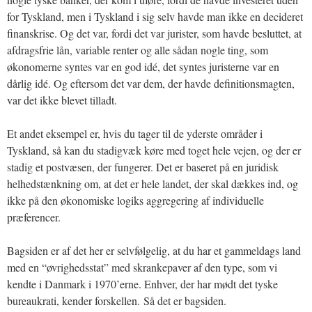
for Tyskland, men i Tyskland i sig selv havde man ikke en decideret
finanskrise. Og det var, fordi det var jurister, som havde besluttet, at
afdragsfrie lån, variable renter og alle sådan nogle ting, som
økonomerne syntes var en god idé, det syntes juristerne var en
dårlig idé. Og eftersom det var dem, der havde definitionsmagten,
var det ikke blevet tilladt.
Et andet eksempel er, hvis du tager til de yderste områder i
Tyskland, så kan du stadigvæk køre med toget hele vejen, og der er
stadig et postvæsen, der fungerer. Det er baseret på en juridisk
helhedstænkning om, at det er hele landet, der skal dækkes ind, og
ikke på den økonomiske logiks aggregering af individuelle
præferencer.
Bagsiden er af det her er selvfølgelig, at du har et gammeldags land
med en “øvrighedsstat” med skrankepaver af den type, som vi
kendte i Danmark i 1970’erne. Enhver, der har mødt det tyske
bureaukrati, kender forskellen. Så det er bagsiden.