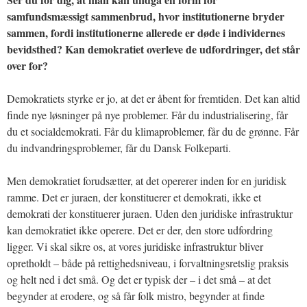
samfundsmæssigt sammenbrud, hvor institutionerne bryder
sammen, fordi institutionerne allerede er døde i individernes
bevidsthed? Kan demokratiet overleve de udfordringer, det står
over for?
Demokratiets styrke er jo, at det er åbent for fremtiden. Det kan altid
finde nye løsninger på nye problemer. Får du industrialisering, får
du et socialdemokrati. Får du klimaproblemer, får du de grønne. Får
du indvandringsproblemer, får du Dansk Folkeparti.
Men demokratiet forudsætter, at det opererer inden for en juridisk
ramme. Det er juraen, der konstituerer et demokrati, ikke et
demokrati der konstituerer juraen. Uden den juridiske infrastruktur
kan demokratiet ikke operere. Det er der, den store udfordring
ligger. Vi skal sikre os, at vores juridiske infrastruktur bliver
opretholdt – både på rettighedsniveau, i forvaltningsretslig praksis
og helt ned i det små. Og det er typisk der – i det små – at det
begynder at erodere, og så får folk mistro, begynder at finde