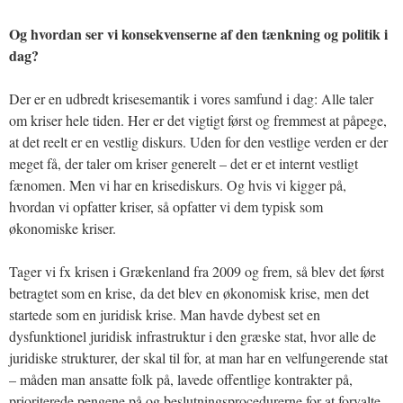
Og hvordan ser vi konsekvenserne af den tænkning og politik i
dag?
Der er en udbredt krisesemantik i vores samfund i dag: Alle taler
om kriser hele tiden. Her er det vigtigt først og fremmest at påpege,
at det reelt er en vestlig diskurs. Uden for den vestlige verden er der
meget få, der taler om kriser generelt – det er et internt vestligt
fænomen. Men vi har en krisediskurs. Og hvis vi kigger på,
hvordan vi opfatter kriser, så opfatter vi dem typisk som
økonomiske kriser.
Tager vi fx krisen i Grækenland fra 2009 og frem, så blev det først
betragtet som en krise, da det blev en økonomisk krise, men det
startede som en juridisk krise. Man havde dybest set en
dysfunktionel juridisk infrastruktur i den græske stat, hvor alle de
juridiske strukturer, der skal til for, at man har en velfungerende stat
– måden man ansatte folk på, lavede offentlige kontrakter på,
prioriterede pengene på og beslutningsprocedurerne for at forvalte