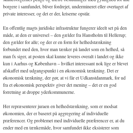
borgere i samfundet, bliver fordrejet, undermineret eller overtaget af
private interesser, og det er der, kriserne opstår.
En offentlig magts juridiske infrastruktur fungerer ideelt set på den
måde, at den er universel – den gælder fra Hanstholm til Hellerup;
den gælder for alle; og der er en form for helhedstænkning
forbundet med den, hvor man tænker på landet som en helhed, så
man fx siger, at posten skal kunne leveres overalt i landet og ikke
kun i Aarhus og København – hvilket interessant nok lige er blevet
afskaffet med udgangspunkt i en økonomisk tænkning. Det er
økonomisk tænkning, der gør, at vi får et Udkanstdanmark, for ud
fra et økonomisk perspektiv giver det mening – det er en god
forretning at droppe yderkommunerne.
Her repræsenterer juraen en helhedstænkning, som er modsat
økonomien, der er baseret på aggregering af individuelle
præferencer. Og problemet med individuelle præferencer er, at du
ender med en tænkemåde, hvor samfundet ikke eksisterer som