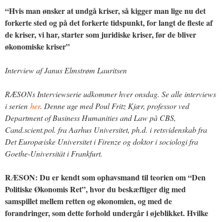
“Hvis man ønsker at undgå kriser, så kigger man lige nu det
forkerte sted og på det forkerte tidspunkt, for langt de fleste af
de kriser, vi har, starter som juridiske kriser, før de bliver
økonomiske kriser”
Interview af Janus Elmstrøm Lauritsen
RÆSONs Interviewserie udkommer hver onsdag. Se alle interviews
i serien
her
. Denne uge med Poul Fritz Kjær, professor ved
Department of Business Humanities and Law på CBS,
Cand.scient.pol. fra Aarhus Universitet, ph.d. i retsvidenskab fra
Det Europæiske Universitet i Firenze og doktor i sociologi fra
Goethe-Universität i Frankfurt.
RÆSON: Du er kendt som ophavsmand til teorien om “Den
Politiske Økonomis Ret”, hvor du beskæftiger dig med
samspillet mellem retten og økonomien, og med de
forandringer, som dette forhold undergår i øjeblikket. Hvilke