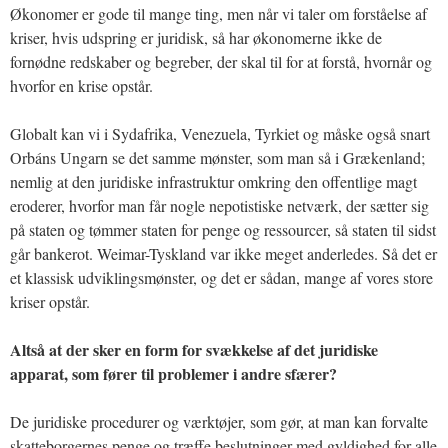
Økonomer er gode til mange ting, men når vi taler om forståelse af
kriser, hvis udspring er juridisk, så har økonomerne ikke de
fornødne redskaber og begreber, der skal til for at forstå, hvornår og
hvorfor en krise opstår.
Globalt kan vi i Sydafrika, Venezuela, Tyrkiet og måske også snart
Orbáns Ungarn se det samme mønster, som man så i Grækenland;
nemlig at den juridiske infrastruktur omkring den offentlige magt
eroderer, hvorfor man får nogle nepotistiske netværk, der sætter sig
på staten og tømmer staten for penge og ressourcer, så staten til sidst
går bankerot. Weimar-Tyskland var ikke meget anderledes. Så det er
et klassisk udviklingsmønster, og det er sådan, mange af vores store
kriser opstår.
Altså at der sker en form for svækkelse af det juridiske
apparat, som fører til problemer i andre sfærer?
De juridiske procedurer og værktøjer, som gør, at man kan forvalte
skatteborgernes penge og træffe beslutninger med gyldighed for alle