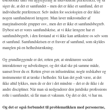
siger de, at det er samfundet – men det er ikke et samfund, det er
individuelle præferencer. Selv inden for sociologien er der ikke
nogen samfundsteori længere. Man laver mikrostudier af
marginaliserede grupper osv., men der er ikke et samfundsbegreb.
Dybest set er vores samfundskrise, at vi ikke længere har et
samfundsbegreb, i den forstand at vi ikke kan artikulere os selv som
et samfund. Samfundskrisen er et fravær af samfund, som skyldes
manglen på en helhedstænkning.
Og grundlæggende er det, retten gør, at strukturere sociale
interaktioner og udvekslinger, og det skal ske på samme måde,
uanset hvor du er. Retten giver en infrastruktur, nogle redskaber og
instrumenter til at tænke i helheder. Så kan det godt være, at det
ikke altid lykkes, men de er der i det mindste – det er de ikke i de
andre discipliner. Når man så nedgraderer den juridiske professions
rolle i samfundet, så får man et vakuum. Og det er det, vi har nu.
Og det er også forbundet til problematikken med personerne,