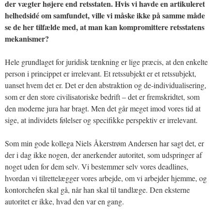
der vægter højere end retsstaten. Hvis vi havde en artikuleret
helhedsidé om samfundet, ville vi måske ikke på samme måde
se de her tilfælde med, at man kan kompromittere retsstatens
mekanismer?
Hele grundlaget for juridisk tænkning er lige præcis, at den enkelte
person i princippet er irrelevant. Et retssubjekt er et retssubjekt,
uanset hvem det er. Det er den abstraktion og de-individualisering,
som er den store civilisatoriske bedrift – det er fremskridtet, som
den moderne jura har bragt. Men det går meget imod vores tid at
sige, at individets følelser og specifikke perspektiv er irrelevant.
Som min gode kollega Niels Åkerstrøm Andersen har sagt det, er
der i dag ikke nogen, der anerkender autoritet, som udspringer af
noget uden for dem selv. Vi bestemmer selv vores deadlines,
hvordan vi tilrettelægger vores arbejde, om vi arbejder hjemme, og
kontorchefen skal gå, når han skal til tandlæge. Den eksterne
autoritet er ikke, hvad den var en gang.