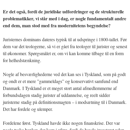
Er det også, fordi de juridiske udfordringer og de strukturelle
problematikker, vi står med i dag, er nogle fundamentalt andre
end dem, man stod med fra modernitetens begyndelse?
Juristernes dominans dateres typisk til at udspringe i 1800-tallet. Før
dem var det teologerne, så vi er gået fra teologer til jurister og senest
til økonomer. Spørgsmålet er, om vi kan komme tilbage til en form
for helhedstænkning.
Nogle af besværlighederne ved det kan ses i Tyskland, som på godt
og ondt er et mere ”gammeldags” og konservativt samfund end
Danmark. I Tyskland er et meget stort antal afmedlemmerne af
forbundsdagen stadig jurister af uddannelse, og reelt sidder
juristerne stadig på definitionsmagten – i modsætning til i Danmark.
Det har fordele og ulemper.
Fordelene først. Tyskland havde ikke nogen finanskrise. Der var
nogle tyske banker, der kom i uføre, fordi de havde investeret uden