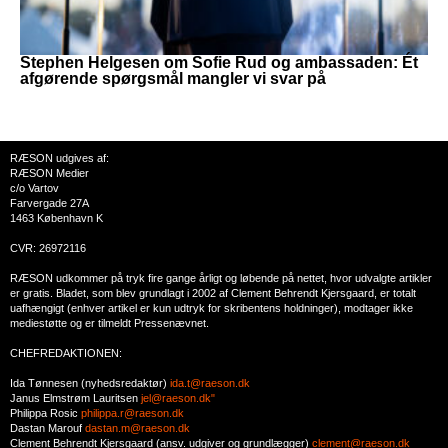
Stephen Helgesen om Sofie Rud og ambassaden: Ét
afgørende spørgsmål mangler vi svar på
RÆSON udgives af:
RÆSON Medier
c/o Vartov
Farvergade 27A
1463 København K
CVR: 26972116
RÆSON udkommer på tryk fire gange årligt og løbende på nettet, hvor udvalgte artikler
er gratis. Bladet, som blev grundlagt i 2002 af Clement Behrendt Kjersgaard, er totalt
uafhængigt (enhver artikel er kun udtryk for skribentens holdninger), modtager ikke
mediestøtte og er tilmeldt Pressenævnet.
CHEFREDAKTIONEN:
Ida Tønnesen (nyhedsredaktør)
ida.t@raeson.dk
Janus Elmstrøm Lauritsen
jel@raeson.dk"
Philippa Rosic
philippa.r@raeson.dk
Dastan Marouf
dastan.m@raeson.dk
Clement Behrendt Kjersgaard (ansv. udgiver og grundlægger)
clement@raeson.dk