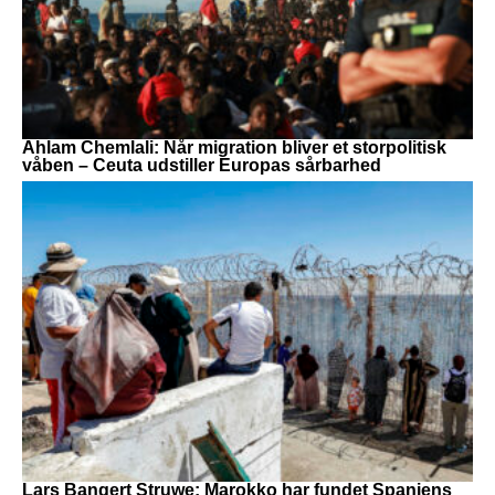
Ahlam Chemlali: Når migration bliver et storpolitisk
våben – Ceuta udstiller Europas sårbarhed
Lars Bangert Struwe: Marokko har fundet Spaniens