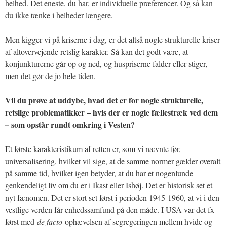
helhed. Det eneste, du har, er individuelle præferencer. Og så kan
du ikke tænke i helheder længere.
Men kigger vi på kriserne i dag, er det altså nogle strukturelle kriser
af altovervejende retslig karakter. Så kan det godt være, at
konjunkturerne går op og ned, og huspriserne falder eller stiger,
men det gør de jo hele tiden.
Vil du prøve at uddybe, hvad det er for nogle strukturelle,
retslige problematikker – hvis der er nogle fællestræk ved dem
– som opstår rundt omkring i Vesten?
Et første karakteristikum af retten er, som vi nævnte før,
universalisering, hvilket vil sige, at de samme normer gælder overalt
på samme tid, hvilket igen betyder, at du har et nogenlunde
genkendeligt liv om du er i Ikast eller Ishøj. Det er historisk set et
nyt fænomen. Det er stort set først i perioden 1945-1960, at vi i den
vestlige verden får enhedssamfund på den måde. I USA var det fx
først med
de facto
-ophævelsen af segregeringen mellem hvide og