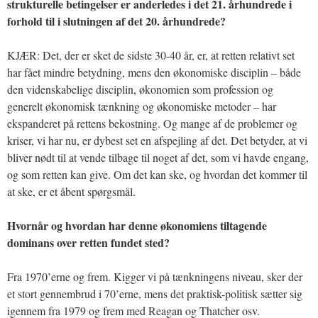
strukturelle betingelser er anderledes i det 21. århundrede i
forhold til i slutningen af det 20. århundrede?
KJÆR: Det, der er sket de sidste 30-40 år, er, at retten relativt set
har fået mindre betydning, mens den økonomiske disciplin – både
den videnskabelige disciplin, økonomien som profession og
generelt økonomisk tænkning og økonomiske metoder – har
ekspanderet på rettens bekostning. Og mange af de problemer og
kriser, vi har nu, er dybest set en afspejling af det. Det betyder, at vi
bliver nødt til at vende tilbage til noget af det, som vi havde engang,
og som retten kan give. Om det kan ske, og hvordan det kommer til
at ske, er et åbent spørgsmål.
Hvornår og hvordan har denne økonomiens tiltagende
dominans over retten fundet sted?
Fra 1970’erne og frem. Kigger vi på tænkningens niveau, sker der
et stort gennembrud i 70’erne, mens det praktisk-politisk sætter sig
igennem fra 1979 og frem med Reagan og Thatcher osv.