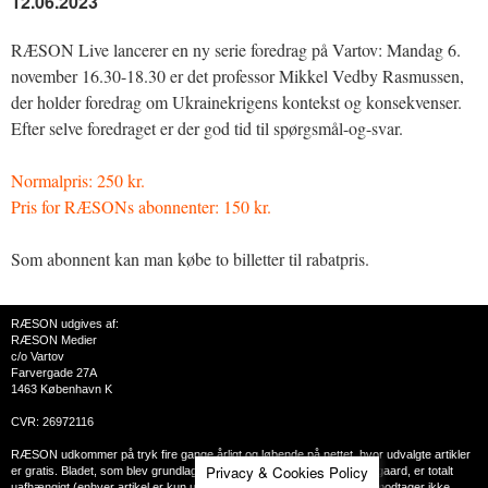
12.06.2023
RÆSON Live lancerer en ny serie foredrag på Vartov: Mandag 6.
november 16.30-18.30 er det professor Mikkel Vedby Rasmussen,
der holder foredrag om Ukrainekrigens kontekst og konsekvenser.
Efter selve foredraget er der god tid til spørgsmål-og-svar.
Normalpris: 250 kr.
Pris for RÆSONs abonnenter: 150 kr.
Som abonnent kan man købe to billetter til rabatpris.
RÆSON udgives af:
RÆSON Medier
c/o Vartov
Farvergade 27A
1463 København K
CVR: 26972116
RÆSON udkommer på tryk fire gange årligt og løbende på nettet, hvor udvalgte artikler
Privacy & Cookies Policy
er gratis. Bladet, som blev grundlagt i 2002 af Clement Behrendt Kjersgaard, er totalt
uafhængigt (enhver artikel er kun udtryk for skribentens holdninger), modtager ikke