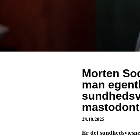
Morten So
man egentl
sundhedsvæ
mastodont
28.10.2025
Er det sundhedsvæsnet