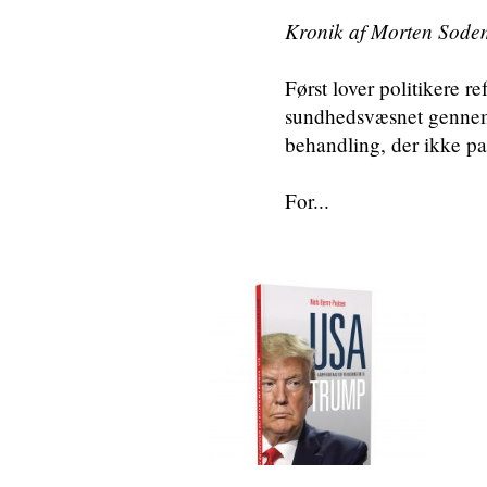
Kronik af Morten Sod
Først lover politikere r
sundhedsvæsnet gennemgå
behandling, der ikke p
For...