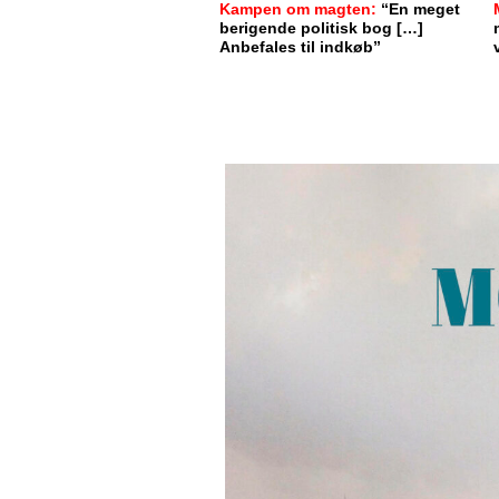
Kampen om magten:
“En meget
berigende politisk bog […]
Anbefales til indkøb”