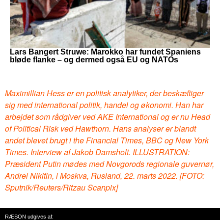
Lars Bangert Struwe: Marokko har fundet Spaniens
bløde flanke – og dermed også EU og NATOs
Maximillian Hess er en politisk analytiker, der beskæftiger
sig med international politik, handel og økonomi. Han har
arbejdet som rådgiver ved AKE International og er nu Head
of Political Risk ved Hawthorn. Hans analyser er blandt
andet blevet brugt i the Financial Times, BBC og New York
Times.
Interview af Jakob Damsholt. ILLUSTRATION:
Præsident Putin mødes med Novgorods regionale guvernør,
Andrei Nikitin, i Moskva, Rusland, 22. marts 2022. [FOTO:
Sputnik/Reuters/Ritzau Scanpix]
RÆSON udgives af: