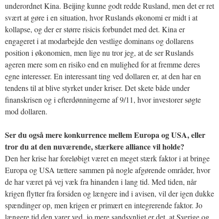
underordnet Kina. Beijing kunne godt redde Rusland, men det er ret
svært at gøre i en situation, hvor Ruslands økonomi er midt i at
kollapse, og der er større risicis forbundet med det. Kina er
engageret i at modarbejde den vestlige dominans og dollarens
position i økonomien, men lige nu tror jeg, at de ser Ruslands
ageren mere som en risiko end en mulighed for at fremme deres
egne interesser. En interessant ting ved dollaren er, at den har en
tendens til at blive styrket under kriser. Det skete både under
finanskrisen og i efterdønningerne af 9/11, hvor investorer søgte
mod dollaren.
Ser du også mere konkurrence mellem Europa og USA, eller
tror du at den nuværende, stærkere alliance vil holde?
Den her krise har foreløbigt været en meget stærk faktor i at bringe
Europa og USA tættere sammen på nogle afgørende områder, hvor
de har været på vej væk fra hinanden i lang tid. Med tiden, når
krigen flytter fra forsiden og længere ind i avisen, vil der igen dukke
spændinger op, men krigen er primært en integrerende faktor. Jo
længere tid den varer ved, jo mere sandsynligt er det, at Sverige og