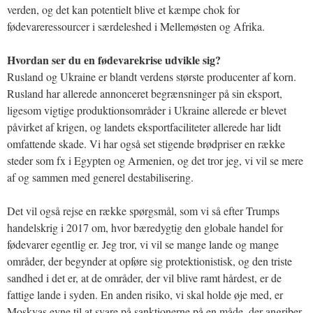
verden, og det kan potentielt blive et kæmpe chok for
fødevareressourcer i særdeleshed i Mellemøsten og Afrika.
Hvordan ser du en fødevarekrise udvikle sig?
Rusland og Ukraine er blandt verdens største producenter af korn.
Rusland har allerede annonceret begrænsninger på sin eksport,
ligesom vigtige produktionsområder i Ukraine allerede er blevet
påvirket af krigen, og landets eksportfaciliteter allerede har lidt
omfattende skade. Vi har også set stigende brødpriser en række
steder som fx i Egypten og Armenien, og det tror jeg, vi vil se mere
af og sammen med generel destabilisering.
Det vil også rejse en række spørgsmål, som vi så efter Trumps
handelskrig i 2017 om, hvor bæredygtig den globale handel for
fødevarer egentlig er. Jeg tror, vi vil se mange lande og mange
områder, der begynder at opføre sig protektionistisk, og den triste
sandhed i det er, at de områder, der vil blive ramt hårdest, er de
fattige lande i syden. En anden risiko, vi skal holde øje med, er
Moskvas evne til at svare på sanktionerne på en måde, der angriber