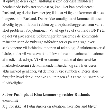
at opbygge deres egen landbrugssektor, der også inkluderer
bearbejdede fødevarer som ost og kød. Det kan produceres i
Rusland, og derfor forventer jeg ikke, at vi lige nu kommer til at se
hungersnød i Rusland. Det er ikke umuligt, at vi kommer til at se
alvorlig hyperinflation i rublen og arbejdsnedlæggelser, som var et
stort problem i Sovjetunionen. Vi vil også se et stort fald i BNP i år,
og det vil give seriøse udfordringer for russerne i de kommende
måneder. Men de virkelige udfordringer er på lang sigt, hvor
sanktionerne vil forhindre importen af teknologi. Sanktionerne er så
hårde, at det vil være svært at få lov at lave humanitære donationer
af medicinsk udstyr. Vi vil se sammenbruddet af den russiske
markedsøkonomi i de kommende måneder, og selv hvis deres
aktiemarked genåbner, vil det mest være symbolsk. Deres store
frygt for, hvad der kunne ske i slutningen af 90’erne, vil snart blive
til virkelighed.
Satser Putin på, at Kina kommer og redder Ruslands
økonomi?
Jeg tror ikke, at Putin ønsker en situation, hvor Rusland bliver