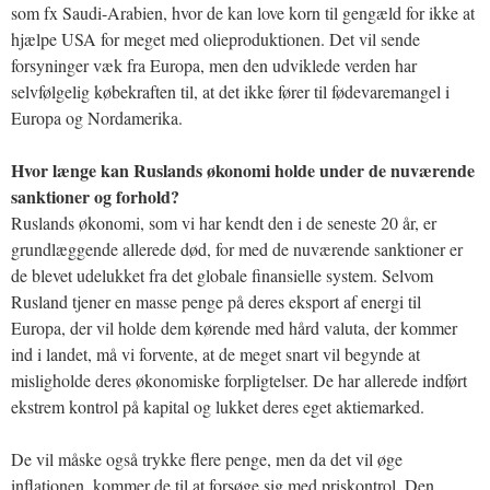
som fx Saudi-Arabien, hvor de kan love korn til gengæld for ikke at
hjælpe USA for meget med olieproduktionen. Det vil sende
forsyninger væk fra Europa, men den udviklede verden har
selvfølgelig købekraften til, at det ikke fører til fødevaremangel i
Europa og Nordamerika.
Hvor længe kan Ruslands økonomi holde under de nuværende
sanktioner og forhold?
Ruslands økonomi, som vi har kendt den i de seneste 20 år, er
grundlæggende allerede død, for med de nuværende sanktioner er
de blevet udelukket fra det globale finansielle system. Selvom
Rusland tjener en masse penge på deres eksport af energi til
Europa, der vil holde dem kørende med hård valuta, der kommer
ind i landet, må vi forvente, at de meget snart vil begynde at
misligholde deres økonomiske forpligtelser. De har allerede indført
ekstrem kontrol på kapital og lukket deres eget aktiemarked.
De vil måske også trykke flere penge, men da det vil øge
inflationen, kommer de til at forsøge sig med priskontrol. Den