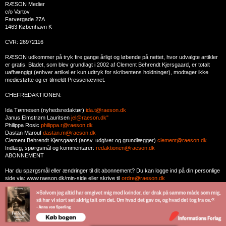
RÆSON Medier
c/o Vartov
Farvergade 27A
1463 København K
CVR: 26972116
RÆSON udkommer på tryk fire gange årligt og løbende på nettet, hvor udvalgte artikler
er gratis. Bladet, som blev grundlagt i 2002 af Clement Behrendt Kjersgaard, er totalt
uafhængigt (enhver artikel er kun udtryk for skribentens holdninger), modtager ikke
mediestøtte og er tilmeldt Pressenævnet.
CHEFREDAKTIONEN:
Ida Tønnesen (nyhedsredaktør)
ida.t@raeson.dk
Janus Elmstrøm Lauritsen
jel@raeson.dk"
Philippa Rosic
philippa.r@raeson.dk
Dastan Marouf
dastan.m@raeson.dk
Clement Behrendt Kjersgaard (ansv. udgiver og grundlægger)
clement@raeson.dk
Indlæg, spørgsmål og kommentarer:
redaktionen@raeson.dk
ABONNEMENT
Har du spørgsmål eller ændringer til dit abonnement? Du kan logge ind på din personlige
side via: www.raeson.dk/min-side eller skrive til
ordre@raeson.dk