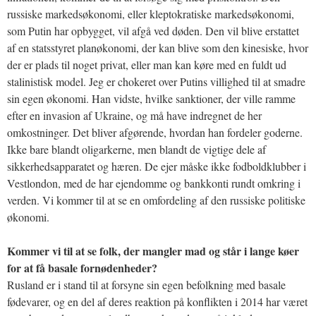
russiske markedsøkonomi, eller kleptokratiske markedsøkonomi,
som Putin har opbygget, vil afgå ved døden. Den vil blive erstattet
af en statsstyret planøkonomi, der kan blive som den kinesiske, hvor
der er plads til noget privat, eller man kan køre med en fuldt ud
stalinistisk model. Jeg er chokeret over Putins villighed til at smadre
sin egen økonomi. Han vidste, hvilke sanktioner, der ville ramme
efter en invasion af Ukraine, og må have indregnet de her
omkostninger. Det bliver afgørende, hvordan han fordeler goderne.
Ikke bare blandt oligarkerne, men blandt de vigtige dele af
sikkerhedsapparatet og hæren. De ejer måske ikke fodboldklubber i
Vestlondon, med de har ejendomme og bankkonti rundt omkring i
verden. Vi kommer til at se en omfordeling af den russiske politiske
økonomi.
Kommer vi til at se folk, der mangler mad og står i lange køer
for at få basale fornødenheder?
Rusland er i stand til at forsyne sin egen befolkning med basale
fødevarer, og en del af deres reaktion på konflikten i 2014 har været