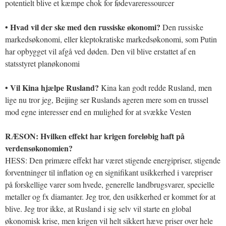
potentielt blive et kæmpe chok for fødevareressourcer
• Hvad vil der ske med den russiske økonomi?
Den russiske
markedsøkonomi, eller kleptokratiske markedsøkonomi, som Putin
har opbygget vil afgå ved døden. Den vil blive erstattet af en
statsstyret planøkonomi
• Vil Kina hjælpe Rusland?
Kina kan godt redde Rusland, men
lige nu tror jeg, Beijing ser Ruslands ageren mere som en trussel
mod egne interesser end en mulighed for at svække Vesten
RÆSON: Hvilken effekt har krigen foreløbig haft på
verdensøkonomien?
HESS: Den primære effekt har været stigende energipriser, stigende
forventninger til inflation og en signifikant usikkerhed i varepriser
på forskellige varer som hvede, generelle landbrugsvarer, specielle
metaller og fx diamanter. Jeg tror, den usikkerhed er kommet for at
blive. Jeg tror ikke, at Rusland i sig selv vil starte en global
økonomisk krise, men krigen vil helt sikkert hæve priser over hele