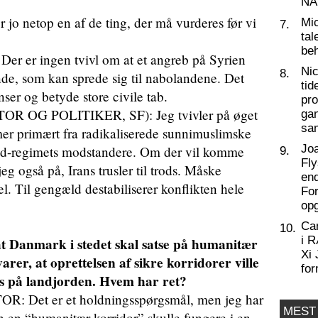
NA
 netop en af de ting, der må vurderes før vi
Mic
7.
tal
beh
er ingen tvivl om at et angreb på Syrien
Nic
8.
nde, som kan sprede sig til nabolandene. Det
tid
ser og betyde store civile tab.
pro
G POLITIKER, SF): Jeg tvivler på øget
ga
sa
mmer primært fra radikaliserede sunnimuslimske
Joa
sad-regimets modstandere. Om der vil komme
9.
Fly
g også på, Irans trusler til trods. Måske
end
el. Til gengæld destabiliserer konflikten hele
For
op
Ca
10.
i 
at Danmark i stedet skal satse på humanitær
Xi 
rer, at oprettelsen af sikre korridorer ville
for
ats på landjorden. Hvem har ret?
Det er et holdningsspørgsmål, men jeg har
MEST
n en “humanitær korridor” skulle fungere i en