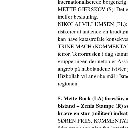
internationaliserede borgerkrig.
METTE GJERSKOV (S): Det er jo
træffer beslutning.
NIKOLAJ VILLUMSEN (EL): Der 
risikerer at antænde en krudttø
kan have katastrofale konsekven
TRINE MACH (KOMMENTATOR O
terror. Terrortruslen i dag sta
grupperinger, der netop er As
angreb på nabolandene tvivler je
Hizbollah vil angribe mål i Isra
regionen.
5. Mette Bock (LA) foreslår, 
bistand – Zenia Stampe (R) sva
kræve en stor (militær) inds
SØREN FRIIS, KOMMENTATOR: 
ikke set nogen plan for, hvorda