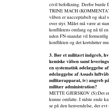
civil befolkning. Derfor burde
TRINE MACH (KOMMENTATOR 
våben er uacceptabelt og skal 
over styr. Målet må være at sta
konfliktens omfang og nå til en
uden FN-mandat vil formentlig i
konflikten og det kortslutter m
3. Bør et militært indgreb, hvi
kemiske våben samt leveringss
en systematisk ødelæggelse af 
ødelæggelse af Assads luftvåbe
militærapparat, iv) angreb p
militær administration?
METTE GJERSKOV (S):Det er for 
kunne omfatte. I sidste ende 
se på den henvendelse, der evt