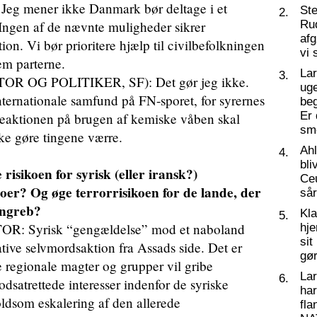
 mener ikke Danmark bør deltage i et
St
2.
ngen af de nævnte muligheder sikrer
Ru
af
tion. Vi bør prioritere hjælp til civilbefolkningen
vi 
em parterne.
La
3.
OG POLITIKER, SF): Det gør jeg ikke.
ug
nternationale samfund på FN-sporet, for syrernes
beg
Er 
Reaktionen på brugen af kemiske våben skal
sm
ikke gøre tingene værre.
Ahl
4.
bli
 risikoen for syrisk (eller iransk?)
Ceu
er? Og øge terrorrisikoen for de lande, der
så
 angreb?
Kl
5.
 Syrisk “gengældelse” mod et naboland
hj
sit
ative selvmordsaktion fra Assads side. Det er
gør
e regionale magter og grupper vil gribe
La
6.
modsatrettede interesser indenfor de syriske
har
ldsom eskalering af den allerede
fl