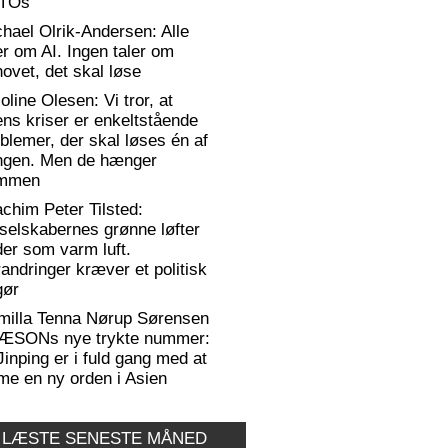
TOs
hael Olrik-Andersen: Alle
er om AI. Ingen taler om
ovet, det skal løse
oline Olesen: Vi tror, at
ens kriser er enkeltstående
blemer, der skal løses én af
ngen. Men de hænger
mmen
chim Peter Tilsted:
selskabernes grønne løfter
er som varm luft.
andringer kræver et politisk
gør
milla Tenna Nørup Sørensen
RÆSONs nye trykte nummer:
Jinping er i fuld gang med at
me en ny orden i Asien
 LÆSTE SENESTE MÅNED