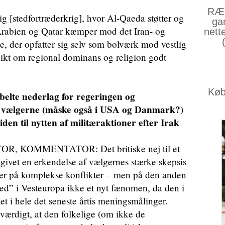
RÆS
ig [stedfortræderkrig], hvor Al-Qaeda støtter og
ga
Arabien og Qatar kæmper mod det Iran- og
nett
, der opfatter sig selv som bolværk mod vestlig
likt om regional dominans og religion godt
Køb 
belte nederlag for regeringen og
at vælgerne (måske også i USA og Danmark?)
den til nytten af militæraktioner efter Irak
 KOMMENTATOR: Det britiske nej til et
givet en erkendelse af vælgernes stærke skepsis
nger på komplekse konflikter – men på den anden
hed” i Vesteuropa ikke et nyt fænomen, da den i
et i hele det seneste årtis meningsmålinger.
ærdigt, at den folkelige (om ikke de