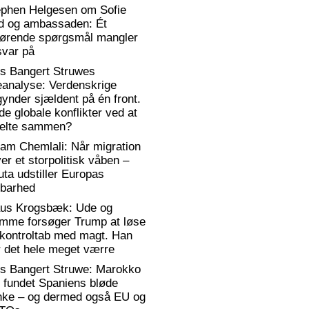
ephen Helgesen om Sofie
d og ambassaden: Ét
gørende spørgsmål mangler
svar på
rs Bangert Struwes
eanalyse: Verdenskrige
ynder sjældent på én front.
de globale konflikter ved at
elte sammen?
am Chemlali: Når migration
ver et storpolitisk våben –
ta udstiller Europas
rbarhed
aus Krogsbæk: Ude og
emme forsøger Trump at løse
 kontroltab med magt. Han
 det hele meget værre
rs Bangert Struwe: Marokko
 fundet Spaniens bløde
anke – og dermed også EU og