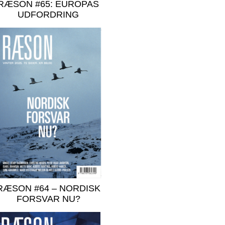
RÆSON #65: EUROPAS
UDFORDRING
RÆSON #64 – NORDISK
FORSVAR NU?