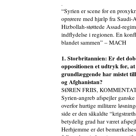
.
“Syrien er scene for en proxykr
oprørere med hjælp fra Saudi-
Hizbollah-støttede Assad-regime
indflydelse i regionen. En konf
blandet sammen” – MACH
1. Storbritannien: Er det dob
oppositionen et udtryk for, 
grundlæggende har mistet tilli
og Afghanistan?
SØREN FRIIS, KOMMENTATOR,
Syrien-angreb afspejler ganske 
overfor hurtige militære løsni
side er den såkaldte “krigstræt
betydelig grad har været afspejl
Herhjemme er det bemærkelsesv