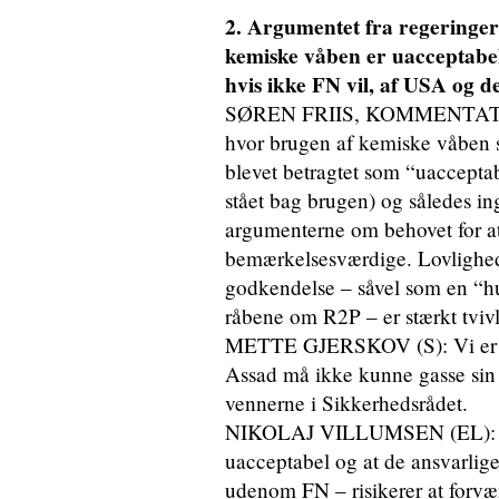
2. Argumentet fra regeringer
kemiske våben er uacceptabel
hvis ikke FN vil, af USA og de
SØREN FRIIS, KOMMENTATOR: D
hvor brugen af kemiske våben s
blevet betragtet som “uacceptabe
stået bag brugen) og således in
argumenterne om behovet for at 
bemærkelsesværdige. Lovlighed
godkendelse – såvel som en “hu
råbene om R2P – er stærkt tviv
METTE GJERSKOV (S): Vi er i h
Assad må ikke kunne gasse sin
vennerne i Sikkerhedsrådet.
NIKOLAJ VILLUMSEN (EL): Jeg
uacceptabel og at de ansvarlige
udenom FN – risikerer at forvær