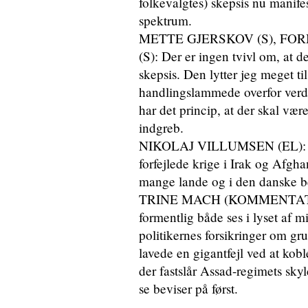
folkevalgtes) skepsis nu manifest
spektrum.
METTE GJERSKOV (S), F
(S): Der er ingen tvivl om, at d
skepsis. Den lytter jeg meget t
handlingslammede overfor verd
har det princip, at der skal vær
indgreb.
NIKOLAJ VILLUMSEN (EL): Ja, o
forfejlede krige i Irak og Afgh
mange lande og i den danske bef
TRINE MACH (KOMMENTATOR 
formentlig både ses i lyset af mis
politikernes forsikringer om gr
lavede en gigantfejl ved at kobl
der fastslår Assad-regimets skyl
se beviser på først.