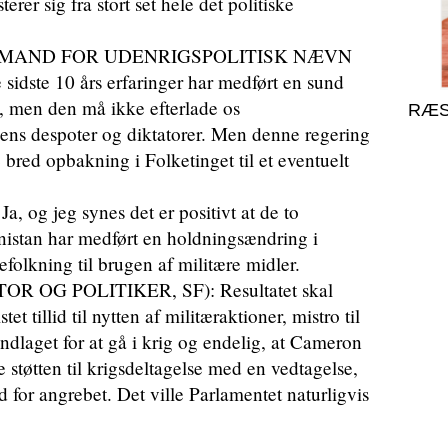
erer sig fra stort set hele det politiske
ORMAND FOR UDENRIGSPOLITISK NÆVN
e sidste 10 års erfaringer har medført en sund
il, men den må ikke efterlade os
RÆS
ens despoter og diktatorer. Men denne regering
e bred opbakning i Folketinget til et eventuelt
g jeg synes det er positivt at de to
anistan har medført en holdningsændring i
olkning til brugen af militære midler.
OG POLITIKER, SF): Resultatet skal
tet tillid til nytten af militæraktioner, mistro til
undlaget for at gå i krig og endelig, at Cameron
e støtten til krigsdeltagelse med en vedtagelse,
d for angrebet. Det ville Parlamentet naturligvis