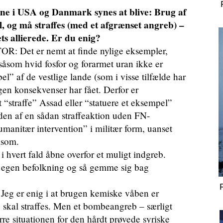
ne i USA og Danmark synes at blive: Brug af
, og må straffes (med et afgrænset angreb) –
ts allierede. Er du enig?
et er nemt at finde nylige eksempler,
åsom hvid fosfor og forarmet uran ikke er
l” af de vestlige lande (som i visse tilfælde har
gen konsekvenser har fået. Derfor er
“straffe” Assad eller “statuere et eksempel”
en af en sådan straffeaktion uden FN-
manitær intervention” i militær form, uanset
lsom.
vert fald åbne overfor et muligt indgreb.
 egen befolkning og så gemme sig bag
 er enig i at brugen kemiske våben er
 skal straffes. Men et bombeangreb – særligt
re situationen for den hårdt prøvede syriske