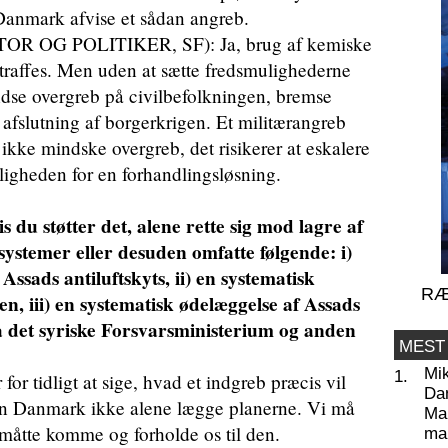
 Danmark afvise et sådan angreb.
OG POLITIKER, SF): Ja, brug af kemiske
straffes. Men uden at sætte fredsmulighederne
ndse overgreb på civilbefolkningen, bremse
 afslutning af borgerkrigen. Et militærangreb
kke mindske overgreb, det risikerer at eskalere
uligheden for en forhandlingsløsning.
s du støtter det, alene rette sig mod lagre af
ystemer eller desuden omfatte følgende: i)
Assads antiluftskyts, ii) en systematisk
RÆ
n, iii) en systematisk ødelæggelse af Assads
å det syriske Forsvarsministerium og anden
MEST
Mi
1.
tidligt at sige, hvad et indgreb præcis vil
Da
kan Danmark ikke alene lægge planerne. Vi må
Man
 måtte komme og forholde os til den.
ma