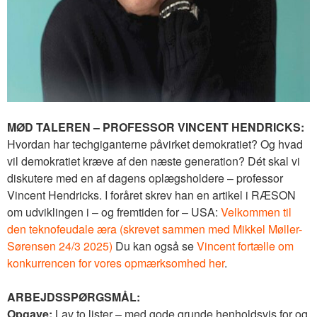
MØD TALEREN – PROFESSOR VINCENT HENDRICKS:
Hvordan har techgiganterne påvirket demokratiet? Og hvad
vil demokratiet kræve af den næste generation? Dét skal vi
diskutere med en af dagens oplægsholdere – professor
Vincent Hendricks. I foråret skrev han en artikel i RÆSON
om udviklingen i – og fremtiden for – USA:
Velkommen til
den teknofeudale æra (skrevet sammen med Mikkel Møller-
Sørensen 24/3 2025)
Du kan også se
Vincent fortælle om
konkurrencen for vores opmærksomhed her
.
ARBEJDSSPØRGSMÅL:
Opgave:
Lav to lister – med gode grunde henholdsvis for og