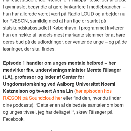
i gymnasiet begyndte at gøre lynkarriere i mediebranchen –
hun har allerede været vært på Radio LOUD og arbejder nu
for RÆSON, samtidig med at hun lige er startet på
statskundskabsstudiet i København. I programmet inviterer
hun en række af landets mest markante stemmer for at høre
deres bud på de udfordringer, der venter de unge – og på de
løsninger, der skal findes.
Episode 1 handler om unges mentale helbred – her
medvirker fhv. undervisningsminister Merete Riisager
(LA), professor og leder af Center for
Ungdomsforskning ved Aalborg Universitet Noemi
Katznelson og tv-vært Anna Lin
(
hør episoden hos
RÆSON på Soundcloud her
eller find den, hvor du finder
dine podcasts). “Dette er en af de bedste samtaler om børn
og unges trivsel, jeg har deltaget i”, skrev Riisager på
Facebook.