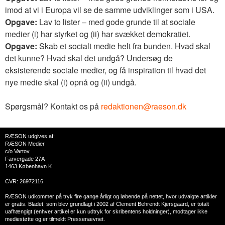
imod at vi i Europa vil se de samme udviklinger som i USA.
Opgave:
Lav to lister – med gode grunde til at sociale
medier (i) har styrket og (ii) har svækket demokratiet.
Opgave:
Skab et socialt medie helt fra bunden. Hvad skal
det kunne? Hvad skal det undgå? Undersøg de
eksisterende sociale medier, og få inspiration til hvad det
nye medie skal (i) opnå og (ii) undgå.
Spørgsmål? Kontakt os på
redaktionen@raeson.dk
RÆSON udgives af:
RÆSON Medier
c/o Vartov
Farvergade 27A
1463 København K
CVR: 26972116
RÆSON udkommer på tryk fire gange årligt og løbende på nettet, hvor udvalgte artikler
er gratis. Bladet, som blev grundlagt i 2002 af Clement Behrendt Kjersgaard, er totalt
uafhængigt (enhver artikel er kun udtryk for skribentens holdninger), modtager ikke
mediestøtte og er tilmeldt Pressenævnet.