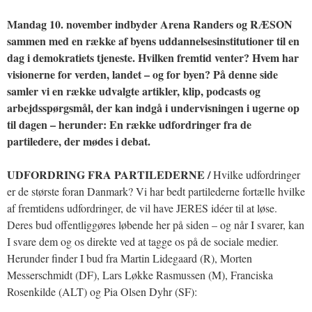
Mandag 10. november indbyder Arena Randers og RÆSON
sammen med en række af byens uddannelsesinstitutioner til en
dag i demokratiets tjeneste. Hvilken fremtid venter? Hvem har
visionerne for verden, landet – og for byen? På denne side
samler vi en række udvalgte artikler, klip, podcasts og
arbejdsspørgsmål, der kan indgå i undervisningen i ugerne op
til dagen – herunder: En række udfordringer fra de
partiledere, der mødes i debat.
UDFORDRING FRA PARTILEDERNE /
Hvilke udfordringer
er de største foran Danmark? Vi har bedt partilederne fortælle hvilke
af fremtidens udfordringer, de vil have JERES idéer til at løse.
Deres bud offentliggøres løbende her på siden – og når I svarer, kan
I svare dem og os direkte ved at tagge os på de sociale medier.
Herunder finder I bud fra Martin Lidegaard (R), Morten
Messerschmidt (DF), Lars Løkke Rasmussen (M), Franciska
Rosenkilde (ALT) og Pia Olsen Dyhr (SF):