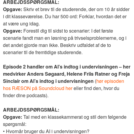
ARBEJDSSPØRGSMÅL:
Opgave:
Skriv et brev til de studerende, der om 10 år sidder
i dit klasseværelse. Du har 500 ord: Forklar, hvordan det er
at være ung idag.
Opgave:
Forestil dig til sidst to scenarier: I det første
scenarie fandt man en løsning på trivselsproblemerne, og i
det andet gjorde man ikke. Beskriv udfaldet af de to
scenarier til de fremtidige studerende.
Episode 2 handler om AI’s indtog i undervisningen – her
medvirker Anders Søgaard, Helene Friis Ratner og Freja
Sinclair om AI’s indtog i undervisningen
(
hør episoden
hos RÆSON på Soundcloud her
eller find den, hvor du
finder dine podcasts).
ARBEJDSSPØRGSMÅL:
Opgave:
Tal med en klassekammerat og stil dem følgende
spørgsmål:
• Hvornår bruger du AI i undervisningen?