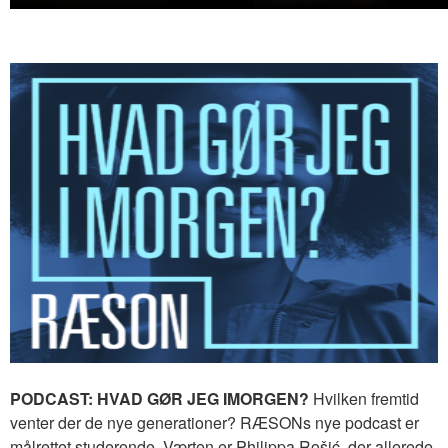
PODCAST: HVAD GØR JEG IMORGEN?
Hvilken fremtid
venter der de nye generationer? RÆSONs nye podcast er
målrettet studerende. Værten er Philippa Rošić, der allerede