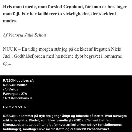
Hvis man troede, man forstod Grønland, før man er her, tager
man fejl. For her kolliderer to virkeligheder, der sjældent
mødes.
Af Victoria Julie Schou
NUUK – En tidlig morgen står jeg på dækket af fregatten Niels
Juel i Godthåbsfjorden med hænderne dybt begravet i lommerne
og...
RÆSON udgives af:
RÆSON Medier
c/o Vartov
Farvergade 27A
1463 København K
CVR: 26972116
RÆSON udkommer på tryk fire gange årligt og løbende på nettet, hvor udvalgte
artikler er gratis. Bladet, som blev grundlagt i 2002 af Clement Behrendt
Kjersgaard, er totalt uafhængigt (enhver artikel er kun udtryk for skribentens
holdninger), modtager ikke mediestøtte og er tilmeldt Pressenævnet.