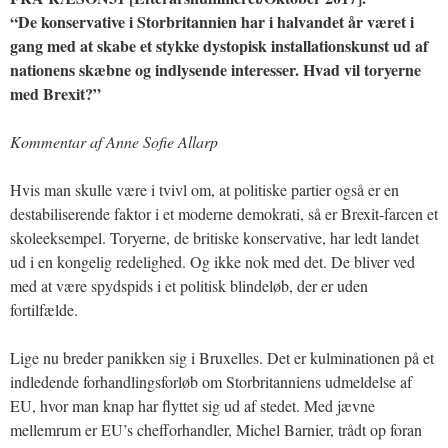
“De konservative i Storbritannien har i halvandet år været i
gang med at skabe et stykke dystopisk installationskunst ud af
nationens skæbne og indlysende interesser. Hvad vil toryerne
med Brexit?”
Kommentar af Anne Sofie Allarp
Hvis man skulle være i tvivl om, at politiske partier også er en
destabiliserende faktor i et moderne demokrati, så er Brexit-farcen et
skoleeksempel. Toryerne, de britiske konservative, har ledt landet
ud i en kongelig redelighed. Og ikke nok med det. De bliver ved
med at være spydspids i et politisk blindeløb, der er uden
fortilfælde.
Lige nu breder panikken sig i Bruxelles. Det er kulminationen på et
indledende forhandlingsforløb om Storbritanniens udmeldelse af
EU, hvor man knap har flyttet sig ud af stedet. Med jævne
mellemrum er EU’s chefforhandler, Michel Barnier, trådt op foran