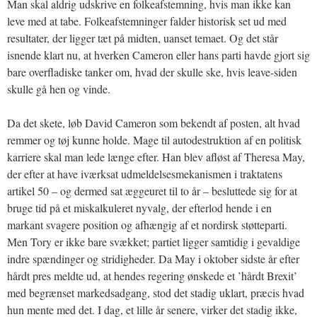
Man skal aldrig udskrive en folkeafstemning, hvis man ikke kan
leve med at tabe. Folkeafstemninger falder historisk set ud med
resultater, der ligger tæt på midten, uanset temaet. Og det står
isnende klart nu, at hverken Cameron eller hans parti havde gjort sig
bare overfladiske tanker om, hvad der skulle ske, hvis leave-siden
skulle gå hen og vinde.
Da det skete, løb David Cameron som bekendt af posten, alt hvad
remmer og tøj kunne holde. Mage til autodestruktion af en politisk
karriere skal man lede længe efter. Han blev afløst af Theresa May,
der efter at have iværksat udmeldelsesmekanismen i traktatens
artikel 50 – og dermed sat æggeuret til to år – besluttede sig for at
bruge tid på et miskalkuleret nyvalg, der efterlod hende i en
markant svagere position og afhængig af et nordirsk støtteparti.
Men Tory er ikke bare svækket; partiet ligger samtidig i gevaldige
indre spændinger og stridigheder. Da May i oktober sidste år efter
hårdt pres meldte ud, at hendes regering ønskede et ’hårdt Brexit’
med begrænset markedsadgang, stod det stadig uklart, præcis hvad
hun mente med det. I dag, et lille år senere, virker det stadig ikke,