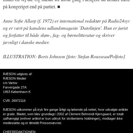
på kongeriget end på partiet. ■
Anne Sofie Allarp (f. 1972) er international redaktør på Radio24syv
og er vært på kanalens udlandsmagasin ’Datolinjen’. Hun er jurist
og forfatter til både skøn-, fag- og børnelitteratur og skriver
jævnligt i danske medier.
ILLUSTRATION: Boris Johnson [foto: Stefan Rousseau/Polfoto]
RÆSON udgives af:
RÆSON Medier
c/o Vartov
Farvergade 27A
1463 København K
CVR: 26972116
RÆSON udkommer på tryk fire gange årligt og løbende på nettet, hvor udvalgte artikler
er gratis. Bladet, som blev grundlagt i 2002 af Clement Behrendt Kjersgaard, er totalt
uafhængigt (enhver artikel er kun udtryk for skribentens holdninger), modtager ikke
mediestøtte og er tilmeldt Pressenævnet.
CHEFREDAKTIONEN: