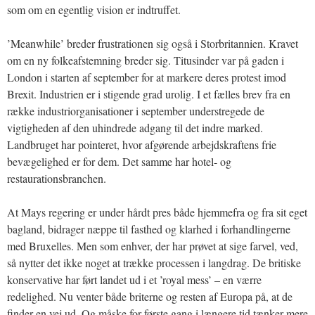
som om en egentlig vision er indtruffet.
’Meanwhile’ breder frustrationen sig også i Storbritannien. Kravet
om en ny folkeafstemning breder sig. Titusinder var på gaden i
London i starten af september for at markere deres protest imod
Brexit. Industrien er i stigende grad urolig. I et fælles brev fra en
række industriorganisationer i september understregede de
vigtigheden af den uhindrede adgang til det indre marked.
Landbruget har pointeret, hvor afgørende arbejdskraftens frie
bevægelighed er for dem. Det samme har hotel- og
restaurationsbranchen.
At Mays regering er under hårdt pres både hjemmefra og fra sit eget
bagland, bidrager næppe til fasthed og klarhed i forhandlingerne
med Bruxelles. Men som enhver, der har prøvet at sige farvel, ved,
så nytter det ikke noget at trække processen i langdrag. De britiske
konservative har ført landet ud i et ’royal mess’ – en værre
redelighed. Nu venter både briterne og resten af Europa på, at de
finder en vej ud. Og måske for første gang i længere tid tænker mere