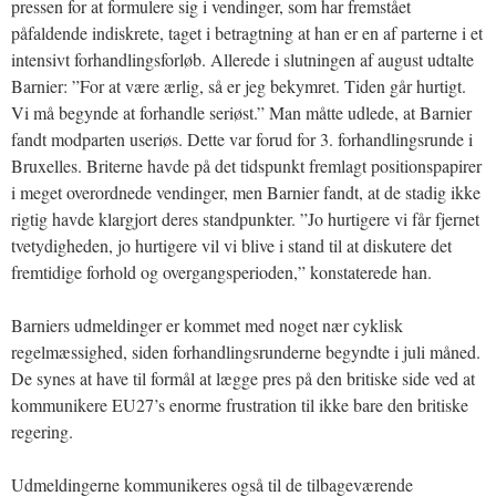
pressen for at formulere sig i vendinger, som har fremstået
påfaldende indiskrete, taget i betragtning at han er en af parterne i et
intensivt forhandlingsforløb. Allerede i slutningen af august udtalte
Barnier: ”For at være ærlig, så er jeg bekymret. Tiden går hurtigt.
Vi må begynde at forhandle seriøst.” Man måtte udlede, at Barnier
fandt modparten useriøs. Dette var forud for 3. forhandlingsrunde i
Bruxelles. Briterne havde på det tidspunkt fremlagt positionspapirer
i meget overordnede vendinger, men Barnier fandt, at de stadig ikke
rigtig havde klargjort deres standpunkter. ”Jo hurtigere vi får fjernet
tvetydigheden, jo hurtigere vil vi blive i stand til at diskutere det
fremtidige forhold og overgangsperioden,” konstaterede han.
Barniers udmeldinger er kommet med noget nær cyklisk
regelmæssighed, siden forhandlingsrunderne begyndte i juli måned.
De synes at have til formål at lægge pres på den britiske side ved at
kommunikere EU27’s enorme frustration til ikke bare den britiske
regering.
Udmeldingerne kommunikeres også til de tilbageværende