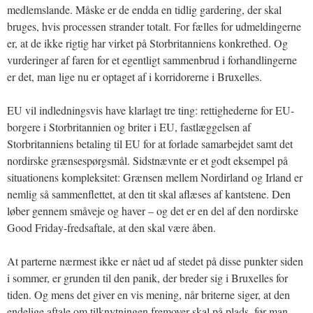
medlemslande. Måske er de endda en tidlig gardering, der skal
bruges, hvis processen strander totalt. For fælles for udmeldingerne
er, at de ikke rigtig har virket på Storbritanniens konkrethed. Og
vurderinger af faren for et egentligt sammenbrud i forhandlingerne
er det, man lige nu er optaget af i korridorerne i Bruxelles.
EU vil indledningsvis have klarlagt tre ting: rettighederne for EU-
borgere i Storbritannien og briter i EU, fastlæggelsen af
Storbritanniens betaling til EU for at forlade samarbejdet samt det
nordirske grænsespørgsmål. Sidstnævnte er et godt eksempel på
situationens kompleksitet: Grænsen mellem Nordirland og Irland er
nemlig så sammenflettet, at den tit skal aflæses af kantstene. Den
løber gennem småveje og haver – og det er en del af den nordirske
Good Friday-fredsaftale, at den skal være åben.
At parterne nærmest ikke er nået ud af stedet på disse punkter siden
i sommer, er grunden til den panik, der breder sig i Bruxelles for
tiden. Og mens det giver en vis mening, når briterne siger, at den
endelige aftale om tilknytningen fremover skal på plads, før man