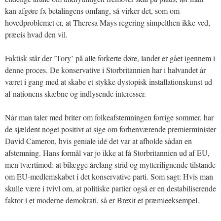
kan afgøre fx betalingens omfang, så virker det, som om
hovedproblemet er, at Theresa Mays regering simpelthen ikke ved,
præcis hvad den vil.
Faktisk står der ’Tory’ på alle forkerte døre, landet er gået igennem i
denne proces. De konservative i Storbritannien har i halvandet år
været i gang med at skabe et stykke dystopisk installationskunst ud
af nationens skæbne og indlysende interesser.
Når man taler med briter om folkeafstemningen forrige sommer, har
de sjældent noget positivt at sige om forhenværende premierminister
David Cameron, hvis geniale idé det var at afholde sådan en
afstemning. Hans formål var jo ikke at få Storbritannien ud af EU,
men tværtimod: at bilægge årelang strid og mytterilignende tilstande
om EU-medlemskabet i det konservative parti. Som sagt: Hvis man
skulle være i tvivl om, at politiske partier også er en destabiliserende
faktor i et moderne demokrati, så er Brexit et præmieeksempel.