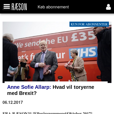
Køb abonnement
KUN FOR ABONNENTER
Anne Sofie Allarp:
Hvad vil toryerne
med Brexit?
06.12.2017
FRA RÆSON31 [Efterårsnummeret/Oktober 2017].