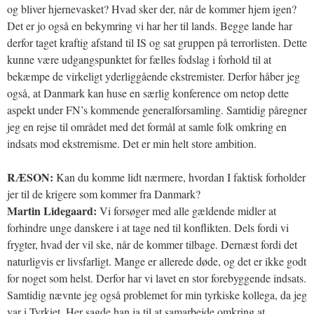
og bliver hjernevasket? Hvad sker der, når de kommer hjem igen?
Det er jo også en bekymring vi har her til lands. Begge lande har
derfor taget kraftig afstand til IS og sat gruppen på terrorlisten. Dette
kunne være udgangspunktet for fælles fodslag i forhold til at
bekæmpe de virkeligt yderliggående ekstremister. Derfor håber jeg
også, at Danmark kan huse en særlig konference om netop dette
aspekt under FN’s kommende generalforsamling. Samtidig påregner
jeg en rejse til området med det formål at samle folk omkring en
indsats mod ekstremisme. Det er min helt store ambition.
RÆSON:
Kan du komme lidt nærmere, hvordan I faktisk forholder
jer til de krigere som kommer fra Danmark?
Martin Lidegaard:
Vi forsøger med alle gældende midler at
forhindre unge danskere i at tage ned til konflikten. Dels fordi vi
frygter, hvad der vil ske, når de kommer tilbage. Dernæst fordi det
naturligvis er livsfarligt. Mange er allerede døde, og det er ikke godt
for noget som helst. Derfor har vi lavet en stor forebyggende indsats.
Samtidig nævnte jeg også problemet for min tyrkiske kollega, da jeg
var i Tyrkiet. Her sagde han ja til at samarbejde omkring at