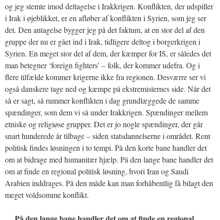
og jeg stemte imod deltagelse i Irakkrigen. Konflikten, der udspiller
i Irak i øjeblikket, er en afløber af konflikten i Syrien, som jeg ser
det. Den antagelse bygger jeg på det faktum, at en stor del af den
gruppe der nu er gået ind i Irak, tidligere deltog i borgerkrigen i
Syrien. En meget stor del af dem, der kæmper for IS, er således det
man betegner ‘foreign fighters’ – folk, der kommer udefra. Og i
flere tilfælde kommer krigerne ikke fra regionen. Desværre ser vi
også danskere tage ned og kæmpe på ekstremisternes side. Når det
så er sagt, så rummer konflikten i dag grundlæggede de samme
spændinger, som dem vi så under Irakkrigen. Spændinger mellem
etniske og religiøse grupper. Det er jo nogle spændinger, der går
snart hunderede år tilbage – siden statsdannelserne i området. Rent
politisk findes løsningen i to tempi. På den korte bane handler det
om at bidrage med humanitær hjælp. På den lange bane handler det
om at finde en regional politisk løsning, hvori Iran og Saudi
Arabien inddrages. På den måde kan man forhåbentlig få bilagt den
meget voldsomme konflikt.
På den lange bane handler det om at finde en regional