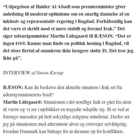
“Udpegelsen af Haider Al Abadi som premierminister giver
anledning til moderat optimisme om en snarlig dannelse af en
inklusiv og repræsentativ regering i Bagdad. Forhåbentlig kan
det være et skridt mod et mere stabilt og forenet Irak.” Det
siger udenrigsminister Martin Lidegaard til RÆSON. “Der er
ingen tvivl: Kunne man finde en politisk løsning i Bagdad, vil
det store flertal af sunnierne ikke længere støtte IS. Det tror jeg
ikke på”.
INTERVIEW
af Simon Kærup
RÆSON:
Kan du beskrive den aktuelle situation i Irak set fra
udenrigsministerens bord?
Martin Lidegaard:
Situationen i det nordlige Irak er gået fra slem
til værre og vi ser i øjeblikket en tragedie udspille sig. IS er ved at
foretage massakre på helt uskyldige religiøse mindretal. Derfor ser
jeg på situationen med allerstørste alvor og overvejer selvfølgelig,
hvordan Danmark kan bidrage for at dæmme op for konflikten.