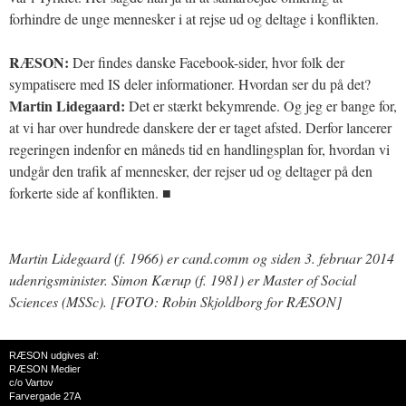
forhindre de unge mennesker i at rejse ud og deltage i konflikten.
RÆSON:
Der findes danske Facebook-sider, hvor folk der
sympatisere med IS deler informationer. Hvordan ser du på det?
Martin Lidegaard:
Det er stærkt bekymrende. Og jeg er bange for,
at vi har over hundrede danskere der er taget afsted. Derfor lancerer
regeringen indenfor en måneds tid en handlingsplan for, hvordan vi
undgår den trafik af mennesker, der rejser ud og deltager på den
forkerte side af konflikten. ■
Martin Lidegaard (f. 1966) er cand.comm og siden 3. februar 2014
udenrigsminister. Simon Kærup (f. 1981) er Master of Social
Sciences (MSSc). [FOTO: Robin Skjoldborg for RÆSON]
RÆSON udgives af:
RÆSON Medier
c/o Vartov
Farvergade 27A