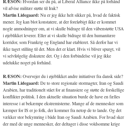
RÆSON:
Hvordan ser du på, at Liberal Alliance ikke på forhånd
vil afvise militær støtte til Irak?
Martin Lidegaard:
Nu er jeg ikke helt sikker på, hvad de faktisk
mener. Jeg kan blot konstatere, at der foreløbigt ikke er kommet
nogle anmodninger om, at vi skulle bidrage til den våbenstøtte USA
i øjeblikket leverer. Eller at vi skulle bidrage til den humanitære
korridor, som Frankrig og England har etableret. Så derfor har vi
ikke taget stilling til det. Men det er klart. Hvis vi bliver spurgt, vil
vi selvfølgelig diskutere det. Og i den forbindelse vil jeg ikke
udelukke noget på forhånd.
RÆSON:
Overvejer du i øjeblikket andre initiativer fra dansk side?
Martin Lidegaard:
De to store regionale stormagter, Iran og Saudi
Arabien, har traditionelt stået for at finansiere og støtte de forskellige
konflikter politisk. I den aktuelle situation burde de have en fælles
interesse i at bekæmpe ekstremisterne. Mange af de mennesker som
kæmper for IS er jo folk, der kommer fra netop de to lande. Og det
vækker stor bekymring i både Iran og Saudi Arabien. For hvad sker
der med de unge mennesker, der deltager i disse voldsomme krige