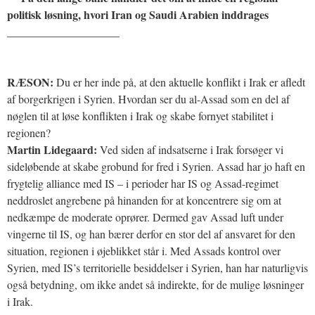
politisk løsning, hvori Iran og Saudi Arabien inddrages
____________________
RÆSON:
Du er her inde på, at den aktuelle konflikt i Irak er afledt
af borgerkrigen i Syrien. Hvordan ser du al-Assad som en del af
nøglen til at løse konflikten i Irak og skabe fornyet stabilitet i
regionen?
Martin Lidegaard:
Ved siden af indsatserne i Irak forsøger vi
sideløbende at skabe grobund for fred i Syrien. Assad har jo haft en
frygtelig alliance med IS – i perioder har IS og Assad-regimet
neddroslet angrebene på hinanden for at koncentrere sig om at
nedkæmpe de moderate oprører. Dermed gav Assad luft under
vingerne til IS, og han bærer derfor en stor del af ansvaret for den
situation, regionen i øjeblikket står i. Med Assads kontrol over
Syrien, med IS’s territorielle besiddelser i Syrien, han har naturligvis
også betydning, om ikke andet så indirekte, for de mulige løsninger
i Irak.