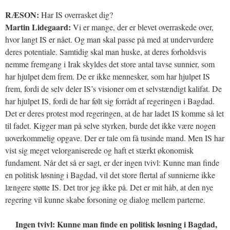
RÆSON:
Har IS overrasket dig?
Martin Lidegaard:
Vi er mange, der er blevet overraskede over,
hvor langt IS er nået. Og man skal passe på med at undervurdere
deres potentiale. Samtidig skal man huske, at deres forholdsvis
nemme fremgang i Irak skyldes det store antal tavse sunnier, som
har hjulpet dem frem. De er ikke mennesker, som har hjulpet IS
frem, fordi de selv deler IS’s visioner om et selvstændigt kalifat. De
har hjulpet IS, fordi de har følt sig forrådt af regeringen i Bagdad.
Det er deres protest mod regeringen, at de har ladet IS komme så let
til fadet. Kigger man på selve styrken, burde det ikke være nogen
uoverkommelig opgave. Der er tale om få tusinde mand. Men IS har
vist sig meget velorganiserede og haft et stærkt økonomisk
fundament. Når det så er sagt, er der ingen tvivl: Kunne man finde
en politisk løsning i Bagdad, vil det store flertal af sunnierne ikke
længere støtte IS. Det tror jeg ikke på. Det er mit håb, at den nye
regering vil kunne skabe forsoning og dialog mellem parterne.
Ingen tvivl: Kunne man finde en politisk løsning i Bagdad,