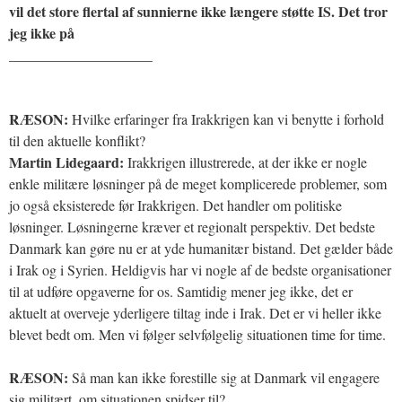
vil det store flertal af sunnierne ikke længere støtte IS. Det tror
jeg ikke på
____________________
RÆSON:
Hvilke erfaringer fra Irakkrigen kan vi benytte i forhold
til den aktuelle konflikt?
Martin Lidegaard:
Irakkrigen illustrerede, at der ikke er nogle
enkle militære løsninger på de meget komplicerede problemer, som
jo også eksisterede før Irakkrigen. Det handler om politiske
løsninger. Løsningerne kræver et regionalt perspektiv. Det bedste
Danmark kan gøre nu er at yde humanitær bistand. Det gælder både
i Irak og i Syrien. Heldigvis har vi nogle af de bedste organisationer
til at udføre opgaverne for os. Samtidig mener jeg ikke, det er
aktuelt at overveje yderligere tiltag inde i Irak. Det er vi heller ikke
blevet bedt om. Men vi følger selvfølgelig situationen time for time.
RÆSON:
Så man kan ikke forestille sig at Danmark vil engagere
sig militært, om situationen spidser til?