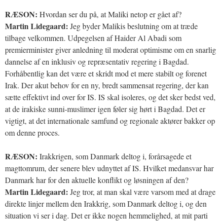
RÆSON:
Hvordan ser du på, at Maliki netop er gået af?
Martin Lidegaard:
Jeg byder Malikis beslutning om at træde
tilbage velkommen. Udpegelsen af Haider Al Abadi som
premierminister giver anledning til moderat optimisme om en snarlig
dannelse af en inklusiv og repræsentativ regering i Bagdad.
Forhåbentlig kan det være et skridt mod et mere stabilt og forenet
Irak. Der akut behov for en ny, bredt sammensat regering, der kan
sætte effektivt ind over for IS. IS skal isoleres, og det sker bedst ved,
at de irakiske sunni-muslimer igen føler sig hørt i Bagdad. Det er
vigtigt, at det internationale samfund og regionale aktører bakker op
om denne proces.
RÆSON:
Irakkrigen, som Danmark deltog i, forårsagede et
magttomrum, der senere blev udnyttet af IS. Hvilket medansvar har
Danmark har for den aktuelle konflikt og løsningen af den?
Martin Lidegaard:
Jeg tror, at man skal være varsom med at drage
direkte linjer mellem den Irakkrig, som Danmark deltog i, og den
situation vi ser i dag. Det er ikke nogen hemmelighed, at mit parti