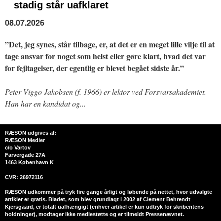
stadig står uafklaret
08.07.2026
”Det, jeg synes, står tilbage, er, at det er en meget lille vilje til at
tage ansvar for noget som helst eller gøre klart, hvad det var
for fejltagelser, der egentlig er blevet begået sidste år.”
Peter Viggo Jakobsen (f. 1966) er lektor ved Forsvarsakademiet.
Han har en kandidat og...
RÆSON udgives af:
RÆSON Medier
c/o Vartov
Farvergade 27A
1463 København K
CVR: 26972116
RÆSON udkommer på tryk fire gange årligt og løbende på nettet, hvor udvalgte
artikler er gratis. Bladet, som blev grundlagt i 2002 af Clement Behrendt
Kjersgaard, er totalt uafhængigt (enhver artikel er kun udtryk for skribentens
holdninger), modtager ikke mediestøtte og er tilmeldt Pressenævnet.