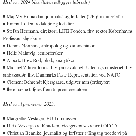
Med os i 2024 bl.a. (listen udbygges løbende):
◾ Maj My Humaidan, journalist og forfatter (“Ærø-manifestet”)
◾ Emma Holten, redaktør og forfatter
◾ Stefan Hermann, direktør i LIFE Fonden, fhv. rektor Københavns
Professionshøjskole
◾ Dennis Nørmark, antropolog og kommentator
◾ Helle Malmvig, seniorforsker
◾ Alberte Bové Rod, ph.d., analytiker
◾ Michael Zilmer-Johns, fhv. protokolchef, Udenrigsministeriet, fhv.
ambassadør, fhv. Danmarks Faste Repræsentation ved NATO
◾ Clement Behrendt Kjersgaard, udgiver mm (ordstyrer)
◾ flere navne tilføjes frem til premieredatoen
Med os til premieren 2023:
◾ Margrethe Vestager, EU-kommissær
◾ Ulrik Vestergaard Knudsen, vicegeneralsekretær i OECD
◾ Christian Bennike, journalist og forfatter (“Engang troede vi på