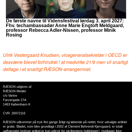
De første navne til Vidensfestival lørdag 3. april 2027:
Fhv. techambassadør Anne Marie Engtoft Meldgaard,
professor Rebecca Adler-Nissen, professor Minik
Rosing
Ulrik Vestergaard Knudsen, vicegeneralsekretær i OECD er
desværre blevet forhindret i at medvirke 21/9 men vil snarligt
deltage i et snarligt RÆSON-arrangemnet.
RÆSON udgives af:
RÆSON Medier
c/o Vartov
Farvergade 27A
1463 København K
CVR: 26972116
RÆSON udkommer på tryk fire gange årligt og løbende på nettet, hvor udvalgte artikler
er gratis. Bladet, som blev grundlagt i 2002 af Clement Behrendt Kjersgaard, er totalt
uafhængigt (enhver artikel er kun udtryk for skribentens holdninger), modtager ikke