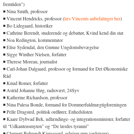
fremtiden”)
◾ Nina Smith, professor
◾ Vincent Hendricks, professor (
læs Vincents anbefalinger her
)
◾ Bo Lidegaard, historiker
◾ Cathrine Berendt, studerende og debattør, Kvind kend din stat
◾ Noa Redington, kommentator
◾ Elise Sydendal, den Grønne Ungdomsbevægelse
◾ Sigge Winther Nielsen, forfatter
◾ Therese Moreau, journalist
◾ Carl-Johan Dalgaard, professor og formand for Det Økonomiske
Råd
◾ Knud Romer, forfatter
◾ Astrid Johanne Høg, radiovært, 24Syv
◾ Katherine Richardson, professor
◾ Nina Palesa Bonde, formand for Dommerfuldmægtigforeningen
◾ Pelle Dragsted, politisk ordfører, Enhedslisten
◾ Kaare Dybvad Bek, udlændinge- og integrationsminister, forfatter
til “Udkantensmyten” og “De lærdes tyranni”
◾ Clement Behrendt Kjersgaard, udgiver mm (ordstyrer)