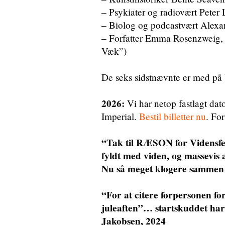
– Psykiater og radiovært Pete
– Biolog og podcastvært Alex
– Forfatter Emma Rosenzweig, 
Væk”)
De seks sidstnævnte er med på V
2026:
Vi har netop fastlagt dat
Imperial.
Bestil billetter nu
. Fo
“Tak til RÆSON for Vidensfes
fyldt med viden, og massevis
Nu så meget klogere sammen
“For at citere forpersonen f
juleaften”… startskuddet har l
Jakobsen, 2024