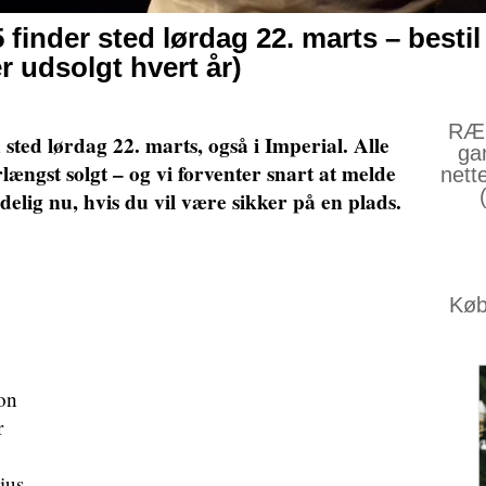
 finder sted lørdag 22. marts – bestil 
er udsolgt hvert år)
RÆS
 sted lørdag 22. marts, også i Imperial. Alle
ga
længst solgt – og vi forventer snart at melde
nett
ndelig nu, hvis du vil være sikker på en plads.
Køb 
on
r
ius