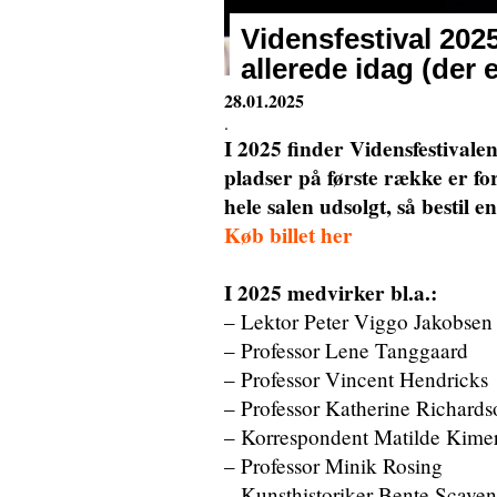
Vidensfestival 2025
allerede idag (der 
28.01.2025
.
I 2025 finder Vidensfestivalen
pladser på første række er for
hele salen udsolgt, så bestil e
Køb billet her
I 2025 medvirker bl.a.:
– Lektor Peter Viggo Jakobsen
– Professor Lene Tanggaard
– Professor Vincent Hendricks
– Professor Katherine Richards
– Korrespondent Matilde Kime
– Professor Minik Rosing
– Kunsthistoriker Bente Scaven