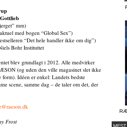
rup
Gottlieb
jerget” mm)
aktuel med bogen “Global Sex”)
estselleren “Det hele handler ikke om dig”)
Niels Bohr Instituttet
tet blev grundlagt i 2012. Alle medvirker
 RÆSON (og uden den ville magasinet slet ikke
 form). Idéen er enkel: Landets bedste
mme scene, samme dag – de taler om det, der
e@raeson.dk
RÆ
y Frost
MEST