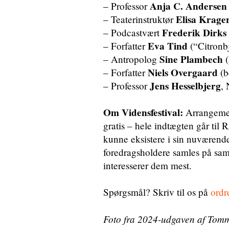
Anja C. Andersen
– Professor
Elisa Krage
– Teaterinstruktør
Frederik Dirks 
– Podcastvært
Eva Tind
– Forfatter
(“Citronb
Sine Plambech
– Antropolog
(
Niels Overgaard
– Forfatter
(b
Jens Hesselbjerg
– Professor
, 
Om Vidensfestival:
Arrangemen
gratis – hele indtægten går til
kunne eksistere i sin nuværende
foredragsholdere samles på sa
interesserer dem mest.
Spørgsmål? Skriv til os på
ordr
Foto fra 2024-udgaven af Tomm