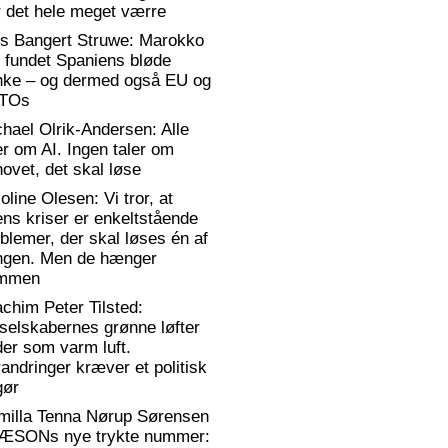
 det hele meget værre
rs Bangert Struwe: Marokko
 fundet Spaniens bløde
anke – og dermed også EU og
TOs
hael Olrik-Andersen: Alle
er om AI. Ingen taler om
ovet, det skal løse
oline Olesen: Vi tror, at
ens kriser er enkeltstående
blemer, der skal løses én af
ngen. Men de hænger
mmen
chim Peter Tilsted:
selskabernes grønne løfter
er som varm luft.
andringer kræver et politisk
gør
milla Tenna Nørup Sørensen
RÆSONs nye trykte nummer: