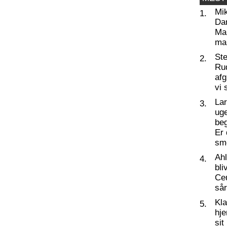
Mi
1.
Da
Man
ma
St
2.
Ru
af
vi 
La
3.
ug
beg
Er 
sm
Ahl
4.
bli
Ceu
så
Kl
5.
hj
sit