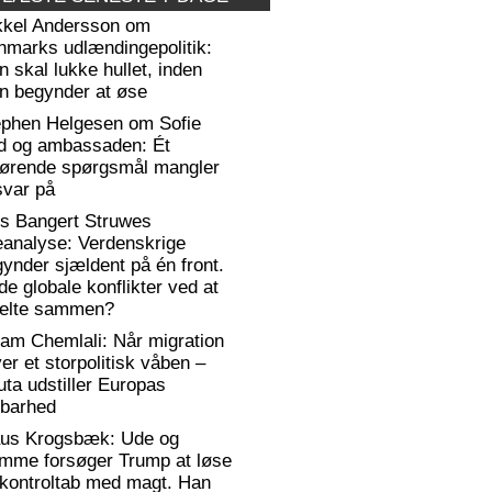
kkel Andersson om
nmarks udlændingepolitik:
 skal lukke hullet, inden
n begynder at øse
ephen Helgesen om Sofie
d og ambassaden: Ét
gørende spørgsmål mangler
svar på
rs Bangert Struwes
eanalyse: Verdenskrige
ynder sjældent på én front.
de globale konflikter ved at
elte sammen?
am Chemlali: Når migration
ver et storpolitisk våben –
ta udstiller Europas
rbarhed
aus Krogsbæk: Ude og
emme forsøger Trump at løse
 kontroltab med magt. Han