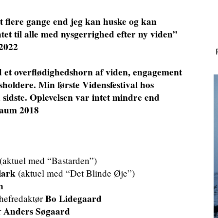
t flere gange end jeg kan huske og kan
et til alle med nysgerrighed efter ny viden”
 2022
 et overflødighedshorn af viden, engagement
oldere. Min første Vidensfestival hos
sidste. Oplevelsen var intet mindre end
Baum 2018
(aktuel med “Bastarden”)
lark
(aktuel med “Det Blinde Øje”)
n
Bo Lidegaard
chefredaktør
Anders Søgaard
r