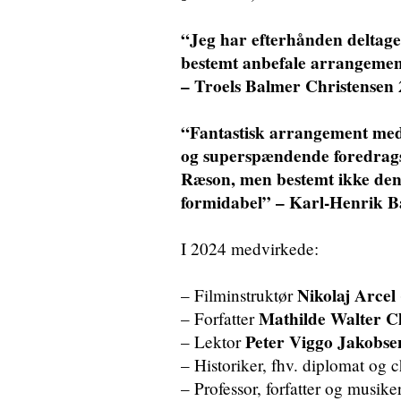
“Jeg har efterhånden deltage
bestemt anbefale arrangement
– Troels Balmer Christensen
“Fantastisk arrangement med
og superspændende foredragsh
Ræson, men bestemt ikke den 
formidabel” – Karl-Henrik 
I 2024 medvirkede:
Nikolaj Arcel
– Filminstruktør
Mathilde Walter C
– Forfatter
Peter Viggo Jakobse
– Lektor
– Historiker, fhv. diplomat og 
– Professor, forfatter og musike