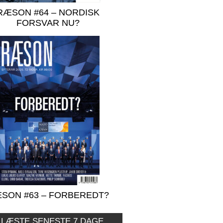
RÆSON #64 – NORDISK
FORSVAR NU?
SON #63 – FORBEREDT?
 LÆSTE SENESTE 7 DAGE