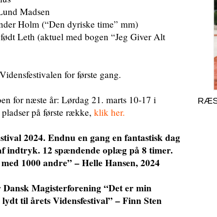
r Lund Madsen
ander Holm (“Den dyriske time” mm)
født Leth (aktuel med bogen “Jeg Giver Alt
idensfestivalen for første gang.
oen for næste år: Lørdag 21. marts 10-17 i
RÆS
r pladser på første række,
klik her.
tival 2024. Endnu en gang en fantastisk dag
 af indtryk. 12 spændende oplæg på 8 timer.
 med 1000 andre” – Helle Hansen, 2024
or Dansk Magisterforening “Det er min
ydt til årets Vidensfestival” – Finn Sten