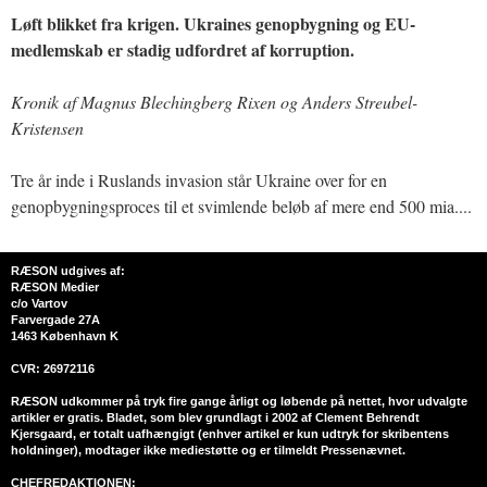
Løft blikket fra krigen. Ukraines genopbygning og EU-
medlemskab er stadig udfordret af korruption.
Kronik af Magnus Blechingberg Rixen og Anders Streubel-
Kristensen
Tre år inde i Ruslands invasion står Ukraine over for en
genopbygningsproces til et svimlende beløb af mere end 500 mia....
RÆSON udgives af:
RÆSON Medier
c/o Vartov
Farvergade 27A
1463 København K
CVR: 26972116
RÆSON udkommer på tryk fire gange årligt og løbende på nettet, hvor udvalgte
artikler er gratis. Bladet, som blev grundlagt i 2002 af Clement Behrendt
Kjersgaard, er totalt uafhængigt (enhver artikel er kun udtryk for skribentens
holdninger), modtager ikke mediestøtte og er tilmeldt Pressenævnet.
CHEFREDAKTIONEN: