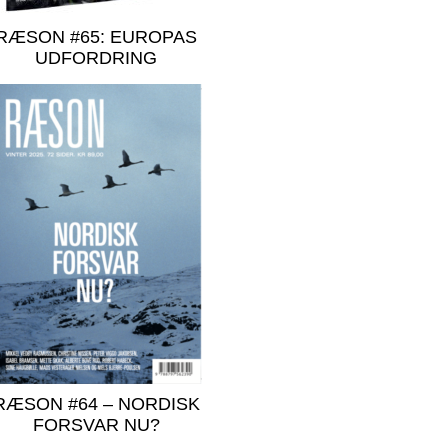
RÆSON #65: EUROPAS
UDFORDRING
RÆSON #64 – NORDISK
FORSVAR NU?