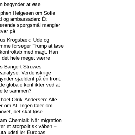
n begynder at øse
ephen Helgesen om Sofie
d og ambassaden: Ét
gørende spørgsmål mangler
svar på
aus Krogsbæk: Ude og
emme forsøger Trump at løse
 kontroltab med magt. Han
 det hele meget værre
rs Bangert Struwes
eanalyse: Verdenskrige
ynder sjældent på én front.
de globale konflikter ved at
elte sammen?
hael Olrik-Andersen: Alle
er om AI. Ingen taler om
ovet, det skal løse
am Chemlali: Når migration
ver et storpolitisk våben –
ta udstiller Europas