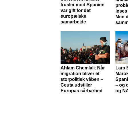
trusler mod Spanien
probl
var gift for det
løses
europæiske
Men 
samarbejde
samm
Ahlam Chemlali: Når
Lars 
migration bliver et
Marok
storpolitisk våben –
Spani
Ceuta udstiller
– og 
Europas sårbarhed
og N