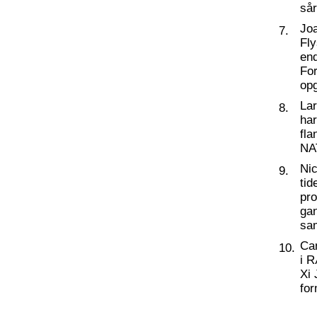
så
Joa
7.
Fly
end
For
op
La
8.
har
fl
NA
Nic
9.
tid
pro
ga
sa
Ca
10.
i 
Xi 
for