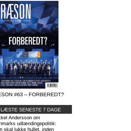
SON #63 – FORBEREDT?
 LÆSTE SENESTE 7 DAGE
kkel Andersson om
nmarks udlændingepolitik:
 skal lukke hullet, inden