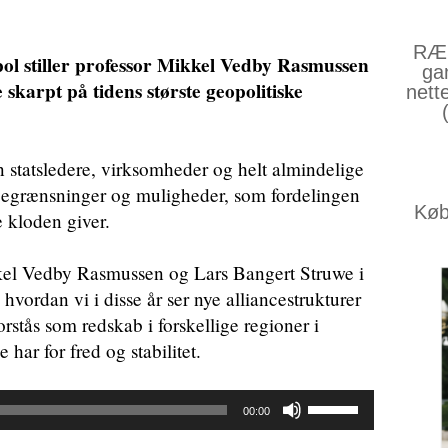
RÆS
l stiller professor Mikkel Vedby Rasmussen
ga
skarpt på tidens største geopolitiske
nett
 statsledere, virksomheder og helt almindelige
 begrænsninger og muligheder, som fordelingen
Køb 
 kloden giver.
kel Vedby Rasmussen og Lars Bangert Struwe i
vordan vi i disse år ser nye alliancestrukturer
orstås som redskab i forskellige regioner i
har for fred og stabilitet.
Brug
00:00
op/ned