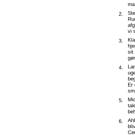
ma
St
2.
Ru
af
vi 
Kl
3.
hj
sit
gør
La
4.
ug
beg
Er 
sm
Mic
5.
tal
beh
Ahl
6.
bli
Ceu