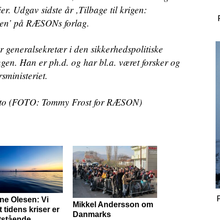
ier. Udgav sidste år ‚Tilbage til krigen:
den’ på RÆSONs forlag.
r generalsekretær i den sikkerhedspolitiske
en. Han er ph.d. og har bl.a. været forsker og
sministeriet.
to (FOTO: Tommy Frost for RÆSON)
ine Olesen: Vi
Mikkel Andersson om
at tidens kriser er
Danmarks
tstående