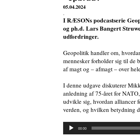
05.04.2024
.
I RÆSONs podcastserie Geopo
og ph.d. Lars Bangert Struwe 
udfordringer.
Geopolitik handler om, hvordan
mennesker forholder sig til de
af magt og – afmagt – over hele
I denne udgave diskuterer Mik
anledning af 75-året for NATO, h
udvikle sig, hvordan alliancer f
verden, og hvilken betydning de 
Lydafspiller
00:00