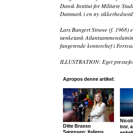
Dansk Institut for Militære Stud
Danmark i en ny sikkerhedsor
Lars Bangert Struwe (f. 1968) e
tænketank Atlantsammenslutning
fungerende kontorchef i Forsvar
ILLUSTRATION: Eget pressefo
Apropos denne artikel:
Nicol
Ditte Brasso
tror, 
Sørensen: Italiens
enkel