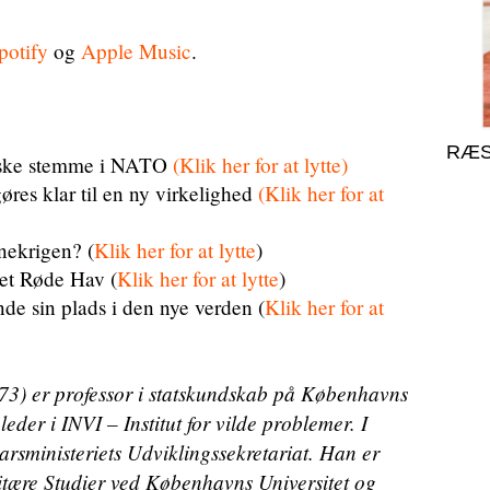
piletasterne
for
potify
og
Apple Music
.
at
skrue
op
eller
RÆS
diske stemme i NATO
(Klik her for at lytte)
ned
res klar til en ny virkelighed
(Klik her for at
for
lyden.
nekrigen? (
Klik her for at lytte
)
Det Røde Hav (
Klik her for at lytte
)
nde sin plads i den nye verden (
Klik her for at
73) er professor i statskundskab på Københavns
leder i INVI – Institut for vilde problemer. I
rsministeriets Udviklingssekretariat. Han er
ilitære Studier ved Københavns Universitet og