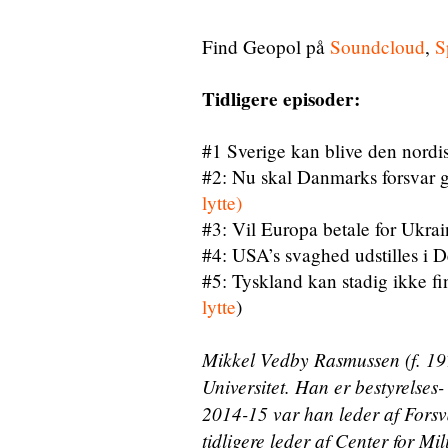
Find Geopol på
Soundcloud
,
S
Tidligere episoder:
#1 Sverige kan blive den nor
#2: Nu skal Danmarks forsvar gø
lytte)
#3: Vil Europa betale for Ukrai
#4: USA’s svaghed udstilles i 
#5: Tyskland kan stadig ikke fi
lytte
)
Mikkel Vedby Rasmussen (f. 19
Universitet. Han er bestyrelses- 
2014-15 var han leder af Forsva
tidligere leder af Center for M