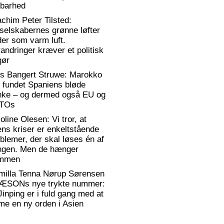
rbarhed
chim Peter Tilsted:
selskabernes grønne løfter
er som varm luft.
andringer kræver et politisk
gør
rs Bangert Struwe: Marokko
 fundet Spaniens bløde
anke – og dermed også EU og
TOs
oline Olesen: Vi tror, at
ens kriser er enkeltstående
blemer, der skal løses én af
ngen. Men de hænger
mmen
milla Tenna Nørup Sørensen
RÆSONs nye trykte nummer:
Jinping er i fuld gang med at
me en ny orden i Asien