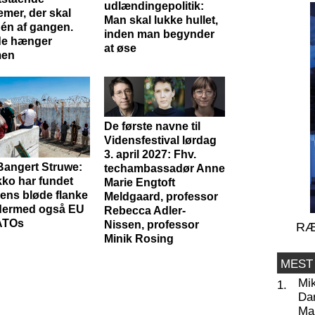
udlændingepolitik:
emer, der skal
Man skal lukke hullet,
 én af gangen.
inden man begynder
de hænger
at øse
en
De første navne til
Vidensfestival lørdag
3. april 2027: Fhv.
Bangert Struwe:
techambassadør Anne
ko har fundet
Marie Engtoft
ens bløde flanke
Meldgaard, professor
dermed også EU
Rebecca Adler-
ATOs
Nissen, professor
RÆ
Minik Rosing
MEST
Mi
1.
Da
Man