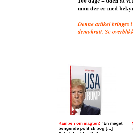
100 dage – uden at vi
mon der er med beky
Denne artikel bringes
demokrati. Se overblikk
Kampen om magten:
“En meget
berigende politisk bog […]