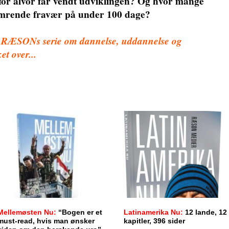
 for alvor får vendt udviklingen? Og hvor mange
mrende fravær på under 100 dage?
 i RÆSONs serie om dannelse, uddannelse og
et over...
Mellemøsten Nu:
“Bogen er et
Latinamerika Nu:
12 lande, 12
must-read, hvis man ønsker
kapitler, 396 sider