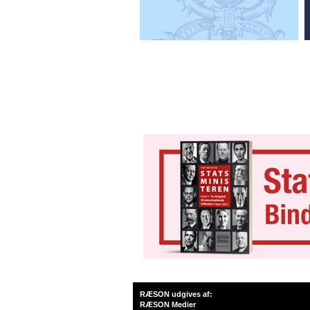
RÆSON udgives af:
RÆSON Medier