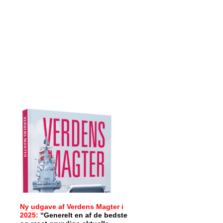
Ny udgave af Verdens Magter i
2025:
“Generelt en af de bedste