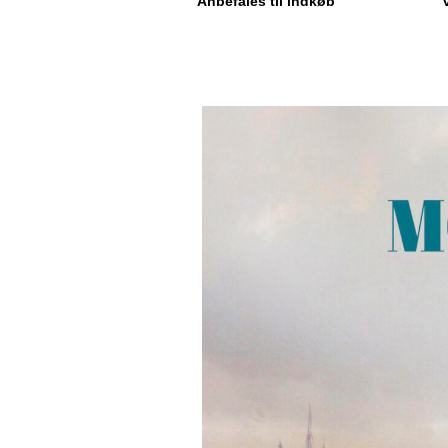
Anbefales til indkøb”