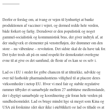
_______
Derfor er forslag om, at tvang er vejen til lynhurtigt at banke
produktionen af vacciner i vejret, og dermed redde hele verden,
både forkert og farlig. Derudover er den populistisk og noget
gammel-socialistisk og kommunistisk bras, der giver indtryk af, at
der stadigvæk er elementer på venstrefløjen, der drømmer om den
store – nu våbenløse – revolution. Det sidste skal de da have tak for.
Det tyder trods alt på en sund respekt for demokratiet overlegne
evne til at give os det samfund, de fleste af os kan se os selv i.
Lad os i EU i stedet for gribe chancen til at tiltrække, udvikle og
over tid fastholde pharmaindustriens villighed til at placere deres
virksomheder i netop EU. Hvor vi med fair og stabile regulative
rammer tilbyder et samarbejde mellem 27 ambitiøse medlemslande,
der i dygtigt samarbejde og koordinering går foran hele verden på
sundhedsområdet. Lad os bruge mindst lige så meget som Kina og
USA på forskning (det sker ikke i øjeblikket) og lad os tillade os at