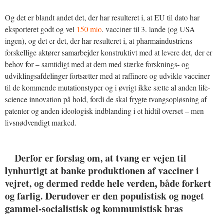
Og det er blandt andet det, der har resulteret i, at EU til dato har
eksporteret godt og vel
150 mio
. vacciner til 3. lande (og USA
ingen), og det er det, der har resulteret i, at pharmaindustriens
forskellige aktører samarbejder konstruktivt med at levere det, der er
behov for – samtidigt med at dem med stærke forsknings- og
udviklingsafdelinger fortsætter med at raffinere og udvikle vacciner
til de kommende mutationstyper og i øvrigt ikke sætte al anden life-
science innovation på hold, fordi de skal frygte tvangsopløsning af
patenter og anden ideologisk indblanding i et hidtil overset – men
livsnødvendigt marked.
Derfor er forslag om, at tvang er vejen til
lynhurtigt at banke produktionen af vacciner i
vejret, og dermed redde hele verden, både forkert
og farlig. Derudover er den populistisk og noget
gammel-socialistisk og kommunistisk bras