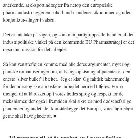
anerkende, at eksportindtægter fra netop den europæiske
pharmaindustri ligger en solid bund i landenes økonomier og uden
konjunktur-slinger i valsen.
Det er mit take på sagen, og som min partigruppes forhandler af den
industripolitiske vinkel på den kommende EU Pharmastrategi er det
også min mission for det arbejde.
Så kan venstrefløjen komme med alle deres argumenter, myter og
paniske romantiseringer om, at tvangsopløsning af patenter er den
eneste ’silver bullet’ i bæltet. Jeg er klar. Og faktisk taknemmelig
for den ideologiske atmosfære, arbejdet hermed tilføres. For vi
trænger til at få rusket op i vores fælles sprog og respekt for de
mekanismer, der også i fremtiden skal sikre os mod dødsensfarlige
pandemier og andet, der kan ødelægge det Europa, vores børnebørn
gerne skal have glæde af. ■