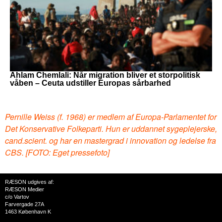
Ahlam Chemlali: Når migration bliver et storpolitisk
våben – Ceuta udstiller Europas sårbarhed
Pernille Weiss (f. 1968) er medlem af Europa-Parlamentet for
Det Konservative Folkeparti. Hun er uddannet sygeplejerske,
cand.scient. og har en mastergrad i innovation og ledelse fra
CBS. [FOTO: Eget pressefoto]
RÆSON udgives af:
RÆSON Medier
c/o Vartov
Farvergade 27A
1463 København K