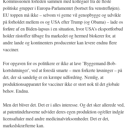
Kommissionen forleden sammen med kollegaer fra de fleste
politiske grupper i Europa-Parlamentet (bortset fra venstrefløjen).
EU toppen må ikke – selvom vi gerne vil genopbygge og udvikle
på forholdet mellem os og USA efter Trump (og Obama) – lade os
forføre af en Biden-lapsus i en situation, hvor USA’s eksportforbud
holder råstoffer tilbage fra markedet og hermed blokerer for, at
andre lande og kontinenters producenter kan levere endnu flere
vacciner.
For opgaven for os politikere er ikke at lave ’Byggemand-Bob-
kortslutninger’, ved at foreslå smarte – men forkerte løsninger – på
det, der så sandelig er en kæmpe udfordring. Nemlig, at
produktionsapparatet for vacciner ikke er stort nok til det globale
behov. Endnu.
Men det bliver det. Det er i alles interesse. Og det sker allerede ved,
at patentindehaverne udvider deres egen produktion og/eller indgår
licensaftaler med andre medicinalvirksomheder. Det er det,
markedskræfterne kan.