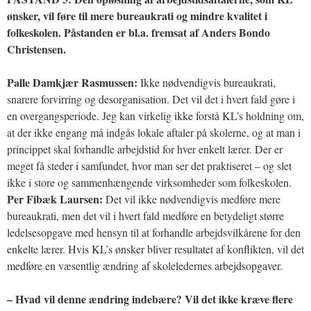
ønsker, vil føre til mere bureaukrati og mindre kvalitet i
folkeskolen. Påstanden er bl.a. fremsat af Anders Bondo
Christensen.
Palle Damkjær Rasmussen:
Ikke nødvendigvis bureaukrati,
snarere forvirring og desorganisation. Det vil det i hvert fald gøre i
en overgangsperiode. Jeg kan virkelig ikke forstå KL’s holdning om,
at der ikke engang må indgås lokale aftaler på skolerne, og at man i
princippet skal forhandle arbejdstid for hver enkelt lærer. Der er
meget få steder i samfundet, hvor man ser det praktiseret – og slet
ikke i store og sammenhængende virksomheder som folkeskolen.
Per Fibæk Laursen:
Det vil ikke nødvendigvis medføre mere
bureaukrati, men det vil i hvert fald medføre en betydeligt større
ledelsesopgave med hensyn til at forhandle arbejdsvilkårene for den
enkelte lærer. Hvis KL’s ønsker bliver resultatet af konflikten, vil det
medføre en væsentlig ændring af skoleledernes arbejdsopgaver.
– Hvad vil denne ændring indebære? Vil det ikke kræve flere