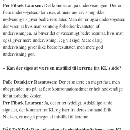
Per Fibæk Laursen:
Det kommer an på undervisningen. Der er
flere undersøgelser, der viser, at mere undervisning ikke
nødvendigvis giver bedre resultater. Men der er også undersøgelser,
der viser, at hvis man samtidig forbedrer kvaliteten af
undervisningen, så bliver det et væsentligt bedre resultat, hvis man
også giver mere undervisning. Jeg vil sige: Mere dårlig
undervisning giver ikke bedre resultater, men mere god
undervisning gør.
– Kan der siges at være en mistillid til lærerne fra KL’s side?
Palle Damkjær Rasmussen:
Der er snarere en meget fast, men
ubegrundet, tro på, at flere konfrontationstimer er helt nødvendige
for at forbedre skolen.
Per Fibæk Laursen:
Ja, det er ret tydeligt. Adskillige af de
signaler, der kommer fra KL og især fra deres formand Erik
Nielsen, er meget præget af mistillid til lærerne.
PÅSTAND 5:
Den opløsning af arbejdstidsaftalerne, som KL