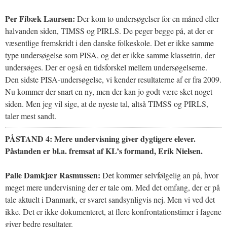
Per Fibæk Laursen:
Der kom to undersøgelser for en måned eller
halvanden siden, TIMSS og PIRLS. De peger begge på, at der er
væsentlige fremskridt i den danske folkeskole. Det er ikke samme
type undersøgelse som PISA, og det er ikke samme klassetrin, der
undersøges. Der er også en tidsforskel mellem undersøgelserne.
Den sidste PISA-undersøgelse, vi kender resultaterne af er fra 2009.
Nu kommer der snart en ny, men der kan jo godt være sket noget
siden. Men jeg vil sige, at de nyeste tal, altså TIMSS og PIRLS,
taler mest sandt.
PÅSTAND 4:
Mere undervisning giver dygtigere elever.
Påstanden er bl.a. fremsat af KL’s formand, Erik Nielsen.
Palle Damkjær Rasmussen:
Det kommer selvfølgelig an på, hvor
meget mere undervisning der er tale om. Med det omfang, der er på
tale aktuelt i Danmark, er svaret sandsynligvis nej. Men vi ved det
ikke. Det er ikke dokumenteret, at flere konfrontationstimer i fagene
giver bedre resultater.