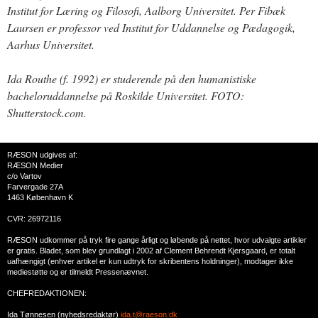
Institut for Læring og Filosofi, Aalborg Universitet. Per Fibæk
Laursen er professor ved Institut for Uddannelse og Pædagogik,
Aarhus Universitet.
Ida Routhe (f. 1992) er studerende på den humanistiske
bacheloruddannelse på Roskilde Universitet. FOTO:
Shutterstock.com.
RÆSON udgives af:
RÆSON Medier
c/o Vartov
Farvergade 27A
1463 København K
CVR: 26972116
RÆSON udkommer på tryk fire gange årligt og løbende på nettet, hvor udvalgte artikler
er gratis. Bladet, som blev grundlagt i 2002 af Clement Behrendt Kjersgaard, er totalt
uafhængigt (enhver artikel er kun udtryk for skribentens holdninger), modtager ikke
mediestøtte og er tilmeldt Pressenævnet.
CHEFREDAKTIONEN:
Ida Tønnesen (nyhedsredaktør)
ida.t@raeson.dk