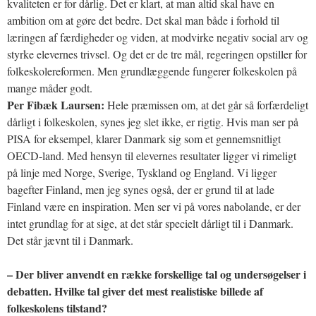
kvaliteten er for dårlig. Det er klart, at man altid skal have en
ambition om at gøre det bedre. Det skal man både i forhold til
læringen af færdigheder og viden, at modvirke negativ social arv og
styrke elevernes trivsel. Og det er de tre mål, regeringen opstiller for
folkeskolereformen. Men grundlæggende fungerer folkeskolen på
mange måder godt.
Per Fibæk Laursen:
Hele præmissen om, at det går så forfærdeligt
dårligt i folkeskolen, synes jeg slet ikke, er rigtig. Hvis man ser på
PISA for eksempel, klarer Danmark sig som et gennemsnitligt
OECD-land. Med hensyn til elevernes resultater ligger vi rimeligt
på linje med Norge, Sverige, Tyskland og England. Vi ligger
bagefter Finland, men jeg synes også, der er grund til at lade
Finland være en inspiration. Men ser vi på vores nabolande, er der
intet grundlag for at sige, at det står specielt dårligt til i Danmark.
Det står jævnt til i Danmark.
– Der bliver anvendt en række forskellige tal og undersøgelser i
debatten. Hvilke tal giver det mest realistiske billede af
folkeskolens tilstand?