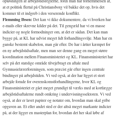
opløsningen af arbejdstidsreglerne, fordi man har fornemmelsen af,
at et politisk flertal på Christiansborg vil bakke det op, hvis det
kommer til et indgreb i den verserende konflikt.
Flemming Ibsen:
Det kan vi ikke dokumentere, da vi hverken har
e-mails eller skrevne kilder på det. Til gengæld har vi en masse
indicier og nogle formodninger om, at det er sådan. Det kan man
bygge på, at KL har udvist meget lidt forhandlingsvilje. Man har en
ganske bestemt skabelon, man går efter. De har i årtier kæmpet for
en ny arbejdstidsaftale, men man ser denne gang en meget større
koordination mellem Finansministeriet og KL. Finansministeriet har
selv på det statslige område tilvejebragt en aftale med
Gymnasielærerforeningen, som præcist går efter ingen centrale
bindinger på arbejdstiden. Vi ved også, at der har ligget et stort
arbejde forude for overenskomstforhandlingerne, hvor KL og
Finansministeriet er gået meget grundigt til værks med at kortlægge
arbejdstidsaftalerne rundt omkring i undervisningssektoren. Vi ved
også, at der er lavet papirer og notater om, hvordan man skal gribe
opgaven an. Et eller andet sted er der altså meget markante indicier
på, at der ligger en masterplan for, hvordan det her skal løbe af