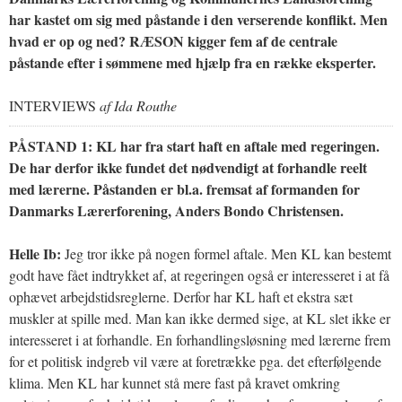
har kastet om sig med påstande i den verserende konflikt. Men
hvad er op og ned? RÆSON kigger fem af de centrale
påstande efter i sømmene med hjælp fra en række eksperter.
INTERVIEWS
af Ida Routhe
PÅSTAND 1:
KL har fra start haft en aftale med regeringen.
De har derfor ikke fundet det nødvendigt at forhandle reelt
med lærerne. Påstanden er bl.a. fremsat af formanden for
Danmarks Lærerforening, Anders Bondo Christensen.
Helle Ib:
Jeg tror ikke på nogen formel aftale. Men KL kan bestemt
godt have fået indtrykket af, at regeringen også er interesseret i at få
ophævet arbejdstidsreglerne. Derfor har KL haft et ekstra sæt
muskler at spille med. Man kan ikke dermed sige, at KL slet ikke er
interesseret i at forhandle. En forhandlingsløsning med lærerne frem
for et politisk indgreb vil være at foretrække pga. det efterfølgende
klima. Men KL har kunnet stå mere fast på kravet omkring