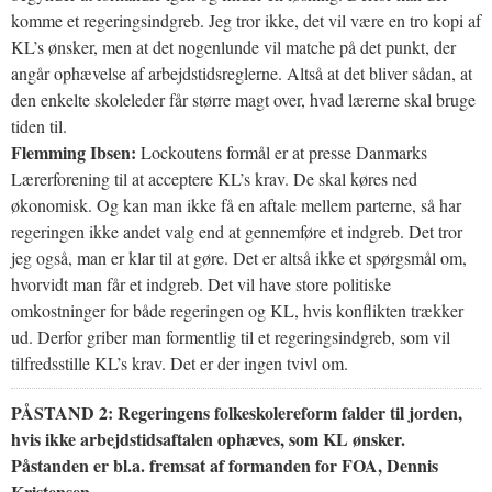
komme et regeringsindgreb. Jeg tror ikke, det vil være en tro kopi af
KL’s ønsker, men at det nogenlunde vil matche på det punkt, der
angår ophævelse af arbejdstidsreglerne. Altså at det bliver sådan, at
den enkelte skoleleder får større magt over, hvad lærerne skal bruge
tiden til.
Flemming Ibsen:
Lockoutens formål er at presse Danmarks
Lærerforening til at acceptere KL’s krav. De skal køres ned
økonomisk. Og kan man ikke få en aftale mellem parterne, så har
regeringen ikke andet valg end at gennemføre et indgreb. Det tror
jeg også, man er klar til at gøre. Det er altså ikke et spørgsmål om,
hvorvidt man får et indgreb. Det vil have store politiske
omkostninger for både regeringen og KL, hvis konflikten trækker
ud. Derfor griber man formentlig til et regeringsindgreb, som vil
tilfredsstille KL’s krav. Det er der ingen tvivl om.
PÅSTAND 2:
Regeringens folkeskolereform falder til jorden,
hvis ikke arbejdstidsaftalen ophæves, som KL ønsker.
Påstanden er bl.a. fremsat af formanden for FOA, Dennis
Kristensen.