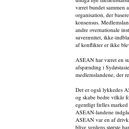
været bundet sammen af
organisation, der baserer
konsensus. Medlemsland
andre overnationale ins
suverænitet, ikke-indbla
af konflikter er ikke bl
ASEAN har været en succe
afspænding i Sydøstasie
medlemslandene, der rep
Det er også lykkedes AS
og skabe bedre vilkår f
egentligt fælles marked
ASEAN-landene indgået f
ASEAN var en af drivkr
blive verdens største 