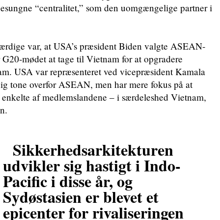
 besungne “centralitet,” som den uomgængelige partner i
ærdige var, at USA’s præsident Biden valgte ASEAN-
r G20-mødet at tage til Vietnam for at opgradere
am. USA var repræsenteret ved vicepræsident Kamala
flig tone overfor ASEAN, men har mere fokus på at
 enkelte af medlemslandene – i særdeleshed Vietnam,
n.
Sikkerhedsarkitekturen
udvikler sig hastigt i Indo-
Pacific i disse år, og
Sydøstasien er blevet et
epicenter for rivaliseringen