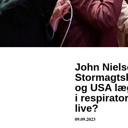
John Niel
Stormagtsk
og USA læ
i respirato
live?
09.09.2023