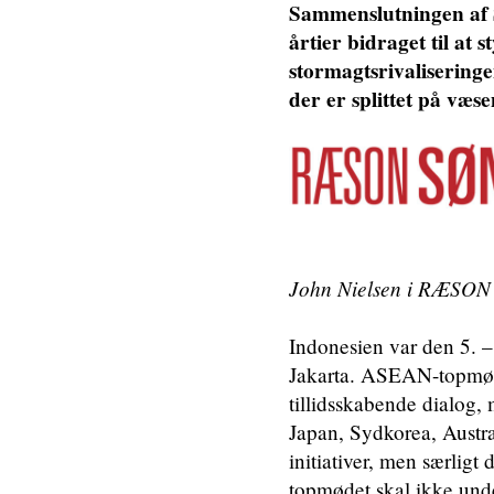
Sammenslutningen af 
årtier bidraget til at 
stormagtsrivalisering
der er splittet på væs
John Nielsen i RÆSO
Indonesien var den 5. 
Jakarta. ASEAN-topmøder
tillidsskabende dialog,
Japan, Sydkorea, Austra
initiativer, men særlig
topmødet skal ikke under