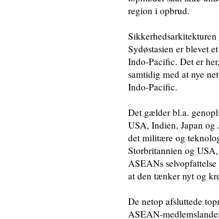
region i opbrud.
Sikkerhedsarkitekturen u
Sydøstasien er blevet e
Indo-Pacific. Det er her
samtidig med at nye net
Indo-Pacific.
Det gælder bl.a. genopl
USA, Indien, Japan og 
det militære og teknol
Storbritannien og USA, 
ASEANs selvopfattelse s
at den tænker nyt og kre
De netop afsluttede topmø
ASEAN-medlemslandene b