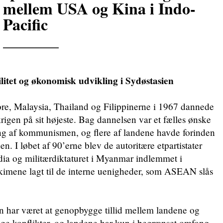
mellem USA og Kina i Indo-
Pacific
_______
bilitet og økonomisk udvikling i Sydøstasien
re, Malaysia, Thailand og Filippinerne i 1967 dannede
gen på sit højeste. Bag dannelsen var et fælles ønske
g af kommunismen, og flere af landene havde forinden
n. I løbet af 90’erne blev de autoritære etpartistater
a og militærdiktaturet i Myanmar indlemmet i
mene lagt til de interne uenigheder, som ASEAN slås
n har været at genopbygge tillid mellem landene og
ge konflikter, og landene har kun i begrænset omfang