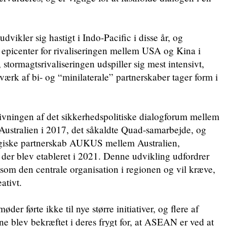
dvikler sig hastigt i Indo-Pacific i disse år, og
t epicenter for rivaliseringen mellem USA og Kina i
, stormagtsrivaliseringen udspiller sig mest intensivt,
værk af bi- og “minilaterale” partnerskaber tager form i
ivningen af det sikkerhedspolitiske dialogforum mellem
Australien i 2017, det såkaldte Quad-samarbejde, og
ogiske partnerskab AUKUS mellem Australien,
der blev etableret i 2021. Denne udvikling udfordrer
om den centrale organisation i regionen og vil kræve,
ativt.
der førte ikke til nye større initiativer, og flere af
lev bekræftet i deres frygt for, at ASEAN er ved at