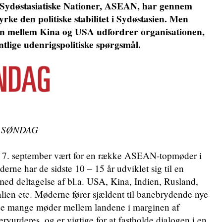
Sydøstasiatiske Nationer, ASEAN, har gennem
styrke den politiske stabilitet i Sydøstasien. Men
en mellem Kina og USA udfordrer organisationen,
entlige udenrigspolitiske spørgsmål.
N SØNDAG
– 7. september vært for en række ASEAN-topmøder i
ne har de sidste 10 – 15 år udviklet sig til en
 med deltagelse af bl.a. USA, Kina, Indien, Rusland,
lien etc. Møderne fører sjældent til banebrydende nye
t de mange møder mellem landene i marginen af
vurderes, og er vigtige for at fastholde dialogen i en