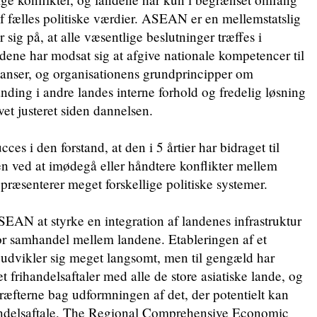
 fælles politiske værdier. ASEAN er en mellemstatslig
 sig på, at alle væsentlige beslutninger træffes i
ene har modsat sig at afgive nationale kompetencer til
tanser, og organisationens grundprincipper om
nding i andre landes interne forhold og fredelig løsning
evet justeret siden dannelsen.
s i den forstand, at den i 5 årtier har bidraget til
n ved at imødegå eller håndtere konflikter mellem
ræsenterer meget forskellige politiske systemer.
EAN at styrke en integration af landenes infrastruktur
or samhandel mellem landene. Etableringen af et
 udvikler sig meget langsomt, men til gengæld har
rihandelsaftaler med alle de store asiatiske lande, og
æfterne bag udformningen af det, der potentielt kan
handelsaftale, The Regional Comprehensive Economic