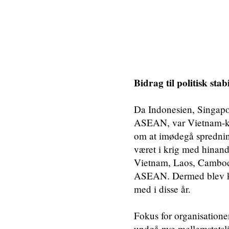
Bidrag til politisk sta
Da Indonesien, Singapo
ASEAN, var Vietnam-kri
om at imødegå sprednin
været i krig med hinande
Vietnam, Laos, Cambodi
ASEAN. Dermed blev ki
med i disse år.
Fokus for organisatione
undgå nye mellemstatsli