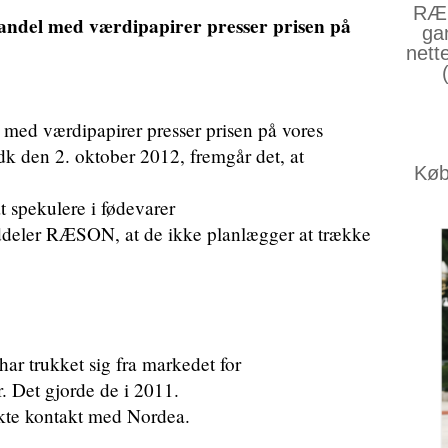
RÆS
 Handel med værdipapirer presser prisen på
ga
nett
 med værdipapirer presser prisen på vores
dk den 2. oktober 2012, fremgår det, at
Køb 
t spekulere i fødevarer
eler RÆSON, at de ikke planlægger at trække
r trukket sig fra markedet for
. Det gjorde de i 2011.
kte kontakt med Nordea.