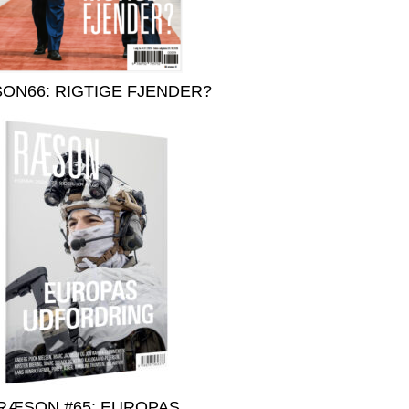
ON66: RIGTIGE FJENDER?
RÆSON #65: EUROPAS