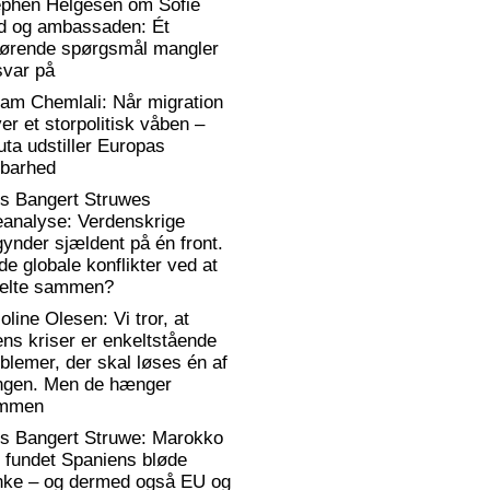
ephen Helgesen om Sofie
d og ambassaden: Ét
gørende spørgsmål mangler
svar på
am Chemlali: Når migration
ver et storpolitisk våben –
ta udstiller Europas
rbarhed
rs Bangert Struwes
eanalyse: Verdenskrige
ynder sjældent på én front.
de globale konflikter ved at
elte sammen?
oline Olesen: Vi tror, at
ens kriser er enkeltstående
blemer, der skal løses én af
ngen. Men de hænger
mmen
rs Bangert Struwe: Marokko
 fundet Spaniens bløde
anke – og dermed også EU og