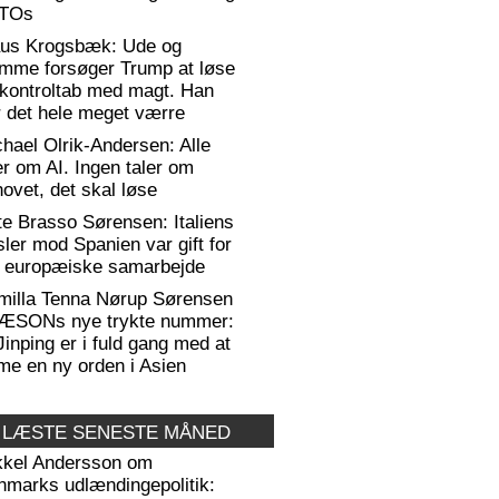
TOs
aus Krogsbæk: Ude og
emme forsøger Trump at løse
 kontroltab med magt. Han
 det hele meget værre
hael Olrik-Andersen: Alle
er om AI. Ingen taler om
ovet, det skal løse
te Brasso Sørensen: Italiens
sler mod Spanien var gift for
t europæiske samarbejde
milla Tenna Nørup Sørensen
RÆSONs nye trykte nummer:
Jinping er i fuld gang med at
me en ny orden i Asien
 LÆSTE SENESTE MÅNED
kkel Andersson om
nmarks udlændingepolitik: