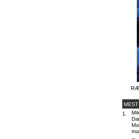
RÆ
MEST
Mi
1.
Da
Man
ma