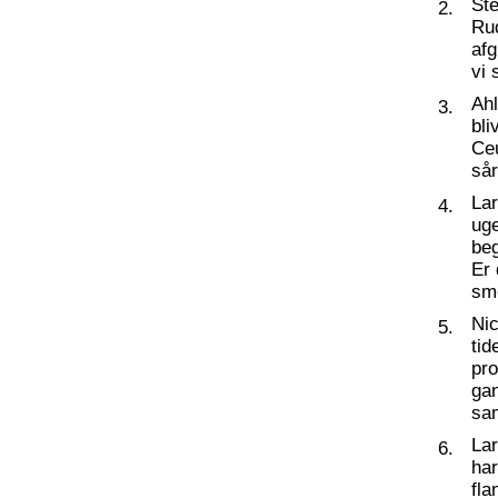
St
2.
Ru
af
vi 
Ahl
3.
bli
Ceu
så
La
4.
ug
beg
Er 
sm
Nic
5.
tid
pro
ga
sa
La
6.
har
fl