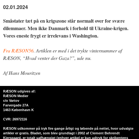
02.01.2024
Småstater tæt på en krigszone står normalt over for svære
dilemmaer. Men ikke Danmark i forhold til Ukraine-krigen.
Vores eneste frygt er irrelevans i Washington.
Fra RÆSON56
. Artiklen er med i det trykte vinternummer af
RÆSON, “Hvad venter der Gaza?”, ude nu.
Af Hans Mouritzen
RÆSON udgives af:
RÆSON Medier
c/o Vartov
Farvergade 27A
1463 København K
CVR: 26972116
RÆSON udkommer på tryk fire gange årligt og løbende på nettet, hvor udvalgte
artikler er gratis. Bladet, som blev grundlagt i 2002 af Clement Behrendt
Kjersgaard, er totalt uafhængigt (enhver artikel er kun udtryk for skribentens